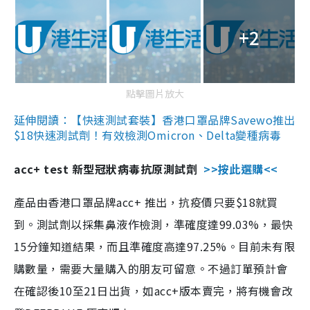
+2
點擊圖片放大
延伸閱讀：【快速測試套裝】香港口罩品牌Savewo推出
$18快速測試劑！有效檢測Omicron、Delta變種病毒
acc+ test 新型冠狀病毒抗原測試劑
>>按此選購<<
產品由香港口罩品牌acc+ 推出，抗疫價只要$18就買
到。測試劑以採集鼻液作檢測，準確度達99.03%，最快
15分鐘知道結果，而且準確度高達97.25%。目前未有限
購數量，需要大量購入的朋友可留意。不過訂單預計會
在確認後10至21日出貨，如acc+版本賣完，將有機會改