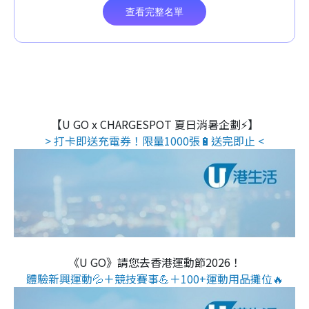
【U GO x CHARGESPOT 夏日消暑企劃⚡】
> 打卡即送充電券！限量1000張🔋送完即止 <
《U GO》請您去香港運動節2026！
體驗新興運動💦＋競技賽事💪＋100+運動用品攤位🔥