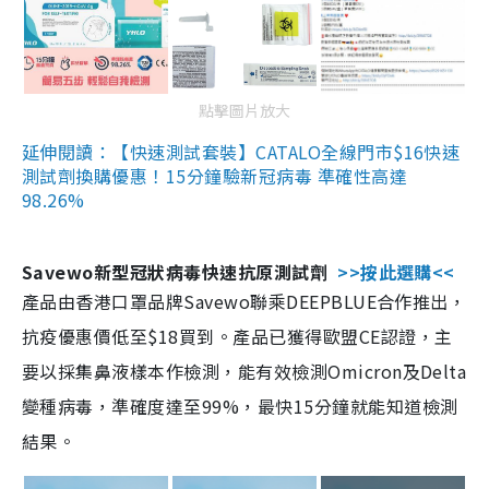
點擊圖片放大
延伸閱讀：【快速測試套裝】CATALO全線門市$16快速
測試劑換購優惠！15分鐘驗新冠病毒 準確性高達
98.26%
Savewo新型冠狀病毒快速抗原測試劑
>>按此選購<<
產品由香港口罩品牌Savewo聯乘DEEPBLUE合作推出，
抗疫優惠價低至$18買到。產品已獲得歐盟CE認證，主
要以採集鼻液樣本作檢測，能有效檢測Omicron及Delta
變種病毒，準確度達至99%，最快15分鐘就能知道檢測
結果。