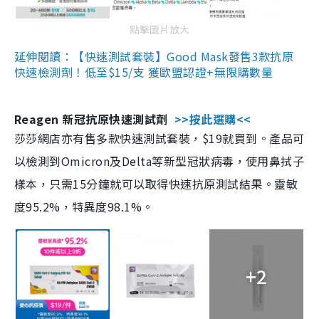
點擊圖片放大
延伸閱讀：【快速測試套裝】Good Mask發售3款抗原
快速檢測劑！低至$15/支 獲歐盟認證+無限購數量
Reagen 新冠抗原快速測試劑
>>按此選購<<
莎莎網店亦有售多款快速測試套裝，$19就買到。產品可
以檢測到Omicron及Delta等新型冠狀病毒，使用鼻拭子
樣本，只需15分鐘就可以取得快速抗原測試結果。靈敏
度95.2%，特異度98.1%。
+2