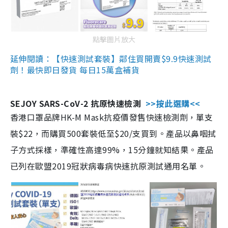
點擊圖片放大
延伸閱讀：【快速測試套裝】鄰住買開賣$9.9快速測試
劑！最快即日發貨 每日15萬盒補貨
SEJOY SARS-CoV-2 抗原快速檢測
>>按此選購<<
香港口罩品牌HK-M Mask抗疫價發售快速檢測劑，單支
裝$22，而購買500套裝低至$20/支買到。產品以鼻咽拭
子方式採樣，準確性高達99%，15分鐘就知結果。產品
已列在歐盟2019冠狀病毒病快速抗原測試通用名單。