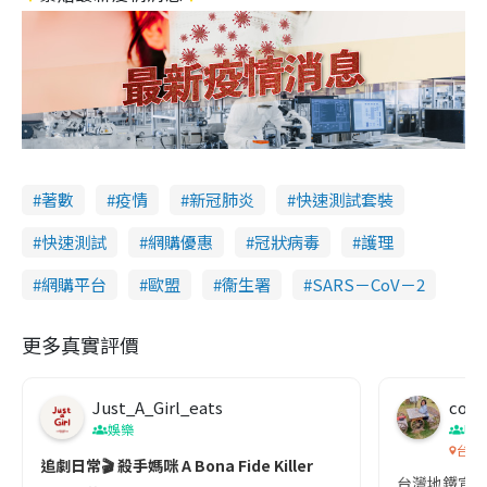
著數
疫情
新冠肺炎
快速測試套裝
快速測試
網購優惠
冠狀病毒
護理
網購平台
歐盟
衞生署
SARS－CoV－2
更多真實評價
Just_A_Girl_eats
co c
娛樂
吹
台灣
追劇日常🎬 殺手媽咪 A Bona Fide Killer
台灣地鐵宣