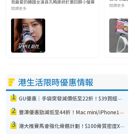
我最愛的韓國女演員孔曉振終於要回歸小螢幕啦!這次的劇本改編自同名
閱讀更多
閱讀更多
港生活限時優惠情報
1
GU優惠｜手袋突發減價低至22折！$39買經典波士頓包/餃子袋！飾物同步減價$29起！
2
豐澤優惠勁減低至44折！Mac mini/iPhone17Pro大減價！廚房家電$220起
3
港大推賽馬會強化骨骼計劃！$100骨質密度X光檢查 完成免費運動訓練送超市禮券！附參加資格