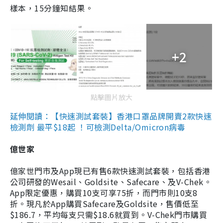
樣本，15分鐘知結果。
+2
點擊圖片放大
延伸閱讀：【快速測試套裝】香港口罩品牌開賣2款快速
檢測劑 最平$18起 ！可檢測Delta/Omicron病毒
億世家
億家世門市及App現已有售6款快速測試套裝，包括香港
公司研發的Wesail、Goldsite、Safecare、及V-Chek。
App限定優惠，購買10支可享75折，而門市則10支8
折。現凡於App購買Safecare及Goldsite，售價低至
$186.7，平均每支只需$18.6就買到。V-Chek門市購買