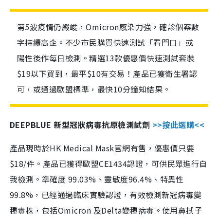
第5波疫情仍嚴峻，Omicron感染力強，確診個案數
字持續高企。不少市民購買快速測試「看門口」或
陽性後作每日檢測。精選13款優惠價快速測試套裝
$19以下買到，最平$10有交易！產品已獲衛生署認
可，或通過歐盟標準，最快10分鐘知結果。
DEEPBLUE 新型冠狀病毒抗原檢測試劑
>>按此選購<<
產品現時於HK Medical Mask官網有售，優惠價只要
$18/件。產品已獲得歐盟CE1434認證，可供民眾進行自
我檢測。準確度 99.03%、靈敏度96.4%、特異性
99.8%，已經通過臨床實驗認證，有效檢測新冠病毒變
種毒株，包括Omicron 及Delta變種病毒。使用鼻拭子