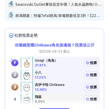
4
Swarovski Outlet專區低至半價！人氣水晶飾物/小擺設$138起！迪士尼款/水晶高跟鞋都有平
5
廚具開倉｜特福Tefal廚具/家電開倉低至3折！$220起買平底鍋/炒鑊/湯煲！電飯煲/吸塵機/燙斗$418起