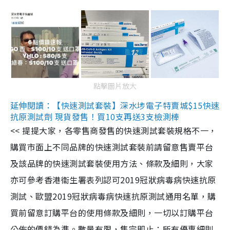
點擊圖片放大
延伸閱讀：【快速測試套裝】深水埗電子特賣城$15快速
抗原測試劑 現貨發售！買10支再送3支檢測棒
<< 提提大家，各零售商發售的快速測試套裝規格不一，
購買市面上不同品牌的快速測試套裝前請留意售賣平台
及該品牌的快速測試套裝使用方法、條款及細則，大家
亦可參考香港衞生署表列認可2019冠狀病毒病快速抗原
測試、歐盟2019冠狀病毒病快速抗原測試通用名單，購
買前留意訂購平台的使用條款及細則，一切以訂購平台
公佈的價錢為準。數量有限，售完即止；所有優惠細則