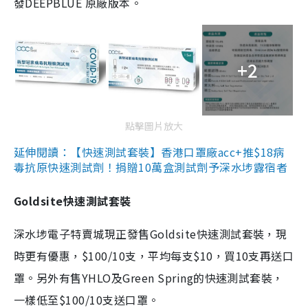
發DEEPBLUE 原廠版本。
+2
點擊圖片放大
延伸閱讀：【快速測試套裝】香港口罩廠acc+推$18病
毒抗原快速測試劑！捐贈10萬盒測試劑予深水埗露宿者
Goldsite快速測試套裝
深水埗電子特賣城現正發售Goldsite快速測試套裝，現
時更有優惠，$100/10支，平均每支$10，買10支再送口
罩。另外有售YHLO及Green Spring的快速測試套裝，
一樣低至$100/10支送口罩。