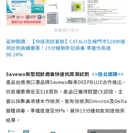
點擊圖片放大
延伸閱讀：【快速測試套裝】CATALO全線門市$16快速
測試劑換購優惠！15分鐘驗新冠病毒 準確性高達
98.26%
Savewo新型冠狀病毒快速抗原測試劑
>>按此選購<<
產品由香港口罩品牌Savewo聯乘DEEPBLUE合作推出，
抗疫優惠價低至$18買到。產品已獲得歐盟CE認證，主
要以採集鼻液樣本作檢測，能有效檢測Omicron及Delta
變種病毒，準確度達至99%，最快15分鐘就能知道檢測
結果。