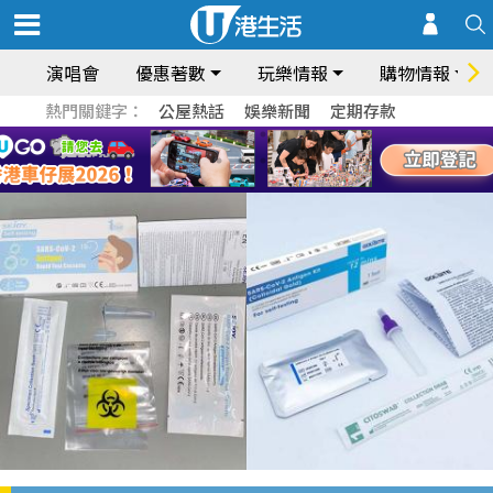
演唱會
優惠著數
玩樂情報
購物情報
熱門關鍵字：
公屋熱話
娛樂新聞
定期存款