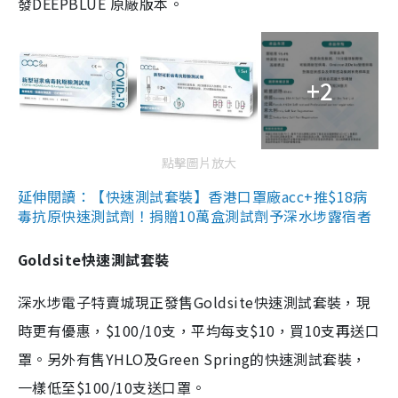
發DEEPBLUE 原廠版本。
+2
點擊圖片放大
延伸閱讀：【快速測試套裝】香港口罩廠acc+推$18病
毒抗原快速測試劑！捐贈10萬盒測試劑予深水埗露宿者
Goldsite快速測試套裝
深水埗電子特賣城現正發售Goldsite快速測試套裝，現
時更有優惠，$100/10支，平均每支$10，買10支再送口
罩。另外有售YHLO及Green Spring的快速測試套裝，
一樣低至$100/10支送口罩。