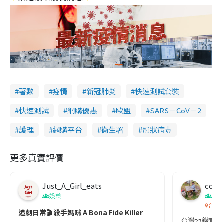
著數
疫情
新冠肺炎
快速測試套裝
快速測試
網購優惠
歐盟
SARS－CoV－2
護理
網購平台
衞生署
冠狀病毒
更多真實評價
Just_A_Girl_eats
co c
娛樂
吹
台灣
追劇日常🎬 殺手媽咪 A Bona Fide Killer
台灣地鐵宣