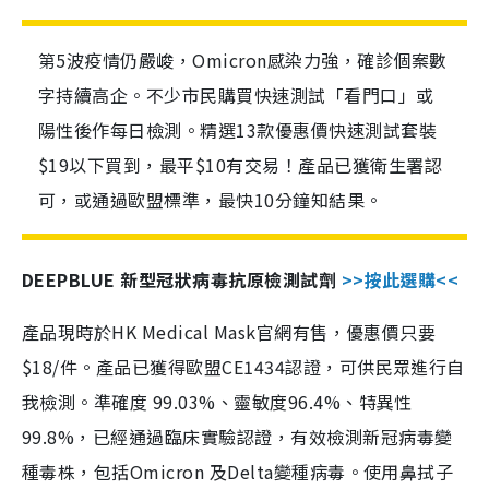
第5波疫情仍嚴峻，Omicron感染力強，確診個案數
字持續高企。不少市民購買快速測試「看門口」或
陽性後作每日檢測。精選13款優惠價快速測試套裝
$19以下買到，最平$10有交易！產品已獲衛生署認
可，或通過歐盟標準，最快10分鐘知結果。
DEEPBLUE 新型冠狀病毒抗原檢測試劑
>>按此選購<<
產品現時於HK Medical Mask官網有售，優惠價只要
$18/件。產品已獲得歐盟CE1434認證，可供民眾進行自
我檢測。準確度 99.03%、靈敏度96.4%、特異性
99.8%，已經通過臨床實驗認證，有效檢測新冠病毒變
種毒株，包括Omicron 及Delta變種病毒。使用鼻拭子