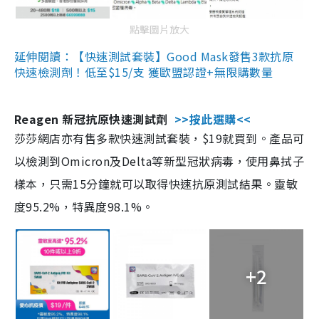
點擊圖片放大
延伸閱讀：【快速測試套裝】Good Mask發售3款抗原
快速檢測劑！低至$15/支 獲歐盟認證+無限購數量
Reagen 新冠抗原快速測試劑
>>按此選購<<
莎莎網店亦有售多款快速測試套裝，$19就買到。產品可
以檢測到Omicron及Delta等新型冠狀病毒，使用鼻拭子
樣本，只需15分鐘就可以取得快速抗原測試結果。靈敏
度95.2%，特異度98.1%。
+2