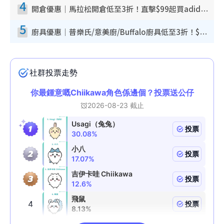
4
開倉優惠｜馬拉松開倉低至3折！直擊$99起買adidas／New Balance／Puma鞋款 STANLEY保溫杯劈價至$119起
5
廚具優惠｜普樂氏/意美廚/Buffalo廚具低至3折！$89起買煎鍋／炒鑊／個人鍋 同場小家電激減至$99起