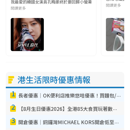
我最愛的韓國女演員孔曉振終於要回歸小螢幕啦!這次的劇本改編自同名
閱讀更多
閱讀更多
港生活限時優惠情報
1
長者優惠｜OK便利店推樂悠咭優惠！買麵包/牛奶/保健品拍卡即減
2
【8月生日優惠2026】全港85大食買玩著數攻略 自助餐/火鍋放題同行免費＋誠品/DONKI送現金券
3
開倉優惠｜銅鑼灣MICHAEL KORS開倉低至17折！直擊$500起買手袋/銀包/鞋款 必買經典Jet Set系列