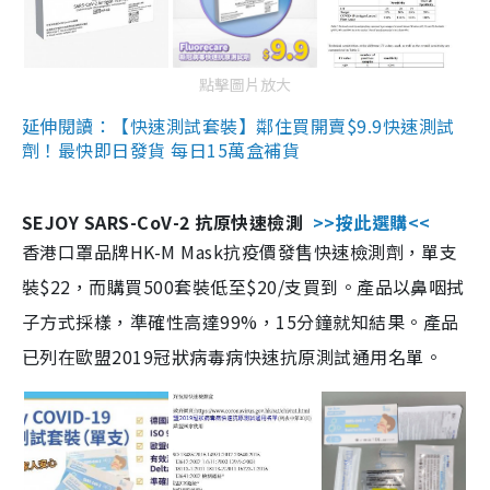
點擊圖片放大
延伸閱讀：【快速測試套裝】鄰住買開賣$9.9快速測試
劑！最快即日發貨 每日15萬盒補貨
SEJOY SARS-CoV-2 抗原快速檢測
>>按此選購<<
香港口罩品牌HK-M Mask抗疫價發售快速檢測劑，單支
裝$22，而購買500套裝低至$20/支買到。產品以鼻咽拭
子方式採樣，準確性高達99%，15分鐘就知結果。產品
已列在歐盟2019冠狀病毒病快速抗原測試通用名單。