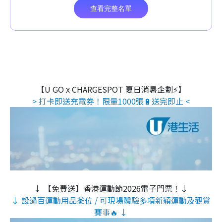
【U GO x CHARGESPOT 夏日消暑企劃⚡】
> 打卡即送充電券！限量1000張🔋送完即止 <
↓ 【免費送】香港運動節2026電子門票！↓
↓ 設過百運動用品攤位 / 可現場體驗多項新穎運動及觀賞
賽事🔥 ↓