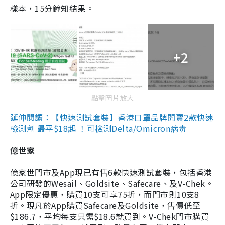
樣本，15分鐘知結果。
+2
點擊圖片放大
延伸閱讀：【快速測試套裝】香港口罩品牌開賣2款快速
檢測劑 最平$18起 ！可檢測Delta/Omicron病毒
億世家
億家世門市及App現已有售6款快速測試套裝，包括香港
公司研發的Wesail、Goldsite、Safecare、及V-Chek。
App限定優惠，購買10支可享75折，而門市則10支8
折。現凡於App購買Safecare及Goldsite，售價低至
$186.7，平均每支只需$18.6就買到。V-Chek門市購買