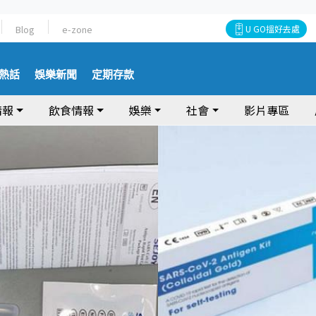
Blog
e-zone
U GO搵好去處
熱話
娛樂新聞
定期存款
情報
飲食情報
娛樂
社會
影片專區