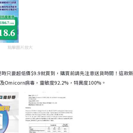
點擊圖片放大
劑，現時只要超低價$9.9就買到，購買前請先注意送貨時間！這款
Omicorn病毒，靈敏度92.2%，特異度100%。