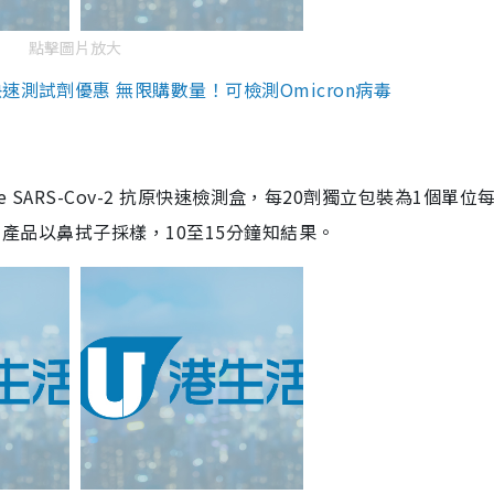
點擊圖片放大
測試劑優惠 無限購數量！可檢測Omicron病毒
are SARS-Cov-2 抗原快速檢測盒，每20劑獨立包裝為1個單位
5。產品以鼻拭子採樣，10至15分鐘知結果。