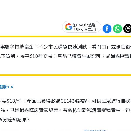
在Google追蹤
《UHK 港生活》
診個案數字持續高企。不少市民購買快速測試「看門口」或陽性後
以下買到，最平$10有交易！產品已獲衛生署認可，或通過歐盟
選購<<
惠價只要$18/件。產品已獲得歐盟CE1434認證，可供民眾進行自
性99.8%，已經通過臨床實驗認證，有效檢測新冠病毒變種毒株，
，15分鐘知結果。