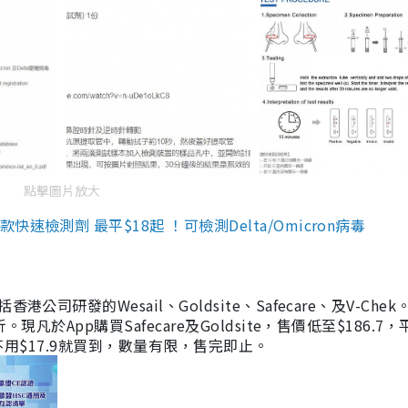
點擊圖片放大
檢測劑 最平$18起 ！可檢測Delta/Omicron病毒
研發的Wesail、Goldsite、Safecare、及V-Chek。
凡於App購買Safecare及Goldsite，售價低至$186.7
均不用$17.9就買到，數量有限，售完即止。