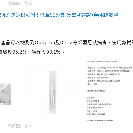
點擊圖片放大
3款抗原快速檢測劑！低至$15/支 獲歐盟認證+無限購數量
品可以檢測到Omicron及Delta等新型冠狀病毒，使用鼻拭
度95.2%，特異度98.1%。
點擊圖片放大