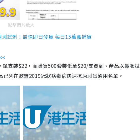
點擊圖片放大
速測試劑！最快即日發貨 每日15萬盒補貨
<<
，單支裝$22，而購買500套裝低至$20/支買到。產品以鼻咽
品已列在歐盟2019冠狀病毒病快速抗原測試通用名單。