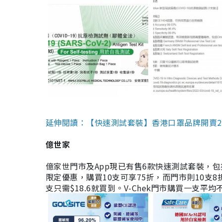
延伸閱讀：【快速測試套裝】香港口罩品牌開賣2款快速
億世家
億家世門市及App現已有售6款快速測試套裝，包括香港公司
限定優惠，購買10支可享75折，而門市則10支8折。現
支只需$18.6就買到。V-Chek門市購買一支平