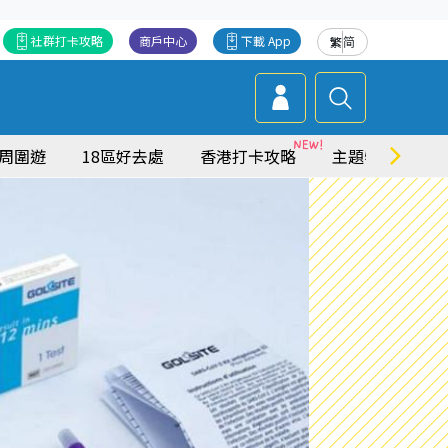
社群打卡攻略
商戶中心
下載 App
繁
简
周圍遊
18區好去處
香港打卡攻略
主題特集