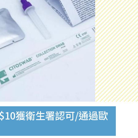
$10獲衛生署認可/通過歐