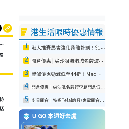
港生活限時優惠情報
1
作
港大推賽馬會強化骨骼計劃！$100骨質密度X光檢查 完成免費運動訓練送超市禮券！附參加資格
標
2
開倉優惠 | 尖沙咀海港城名牌波鞋開倉低至1折！On鞋$899起／Joy&Peace鞋履$98起
3
豐澤優惠勁減低至44折！Mac mini/iPhone17Pro大減價！廚房家電$220起
4
開倉優惠｜尖沙咀名牌行李箱開倉低至4折！一連5日 American Tourister/ace./Hallmark $200起！
5
我檢
廚具開倉｜特福Tefal廚具/家電開倉低至3折！$220起買平底鍋/炒鑊/湯煲！電飯煲/吸塵機/燙斗$418起
包括
U GO 本週好去處