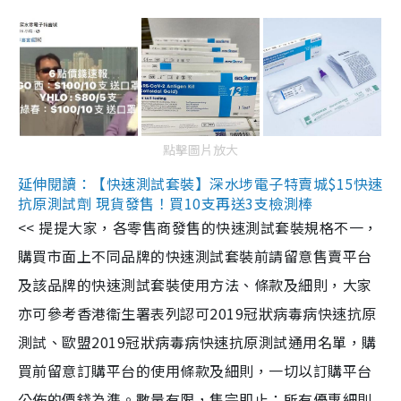
點擊圖片放大
延伸閱讀：【快速測試套裝】深水埗電子特賣城$15快速
抗原測試劑 現貨發售！買10支再送3支檢測棒
<< 提提大家，各零售商發售的快速測試套裝規格不一，
購買市面上不同品牌的快速測試套裝前請留意售賣平台
及該品牌的快速測試套裝使用方法、條款及細則，大家
亦可參考香港衞生署表列認可2019冠狀病毒病快速抗原
測試、歐盟2019冠狀病毒病快速抗原測試通用名單，購
買前留意訂購平台的使用條款及細則，一切以訂購平台
公佈的價錢為準。數量有限，售完即止；所有優惠細則