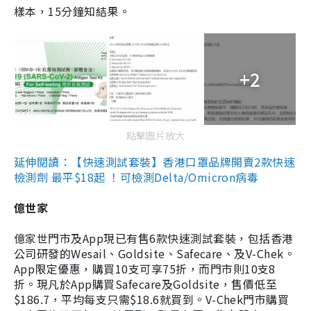
樣本，15分鐘知結果。
+2
點擊圖片放大
延伸閱讀：【快速測試套裝】香港口罩品牌開賣2款快速
檢測劑 最平$18起 ！可檢測Delta/Omicron病毒
億世家
億家世門市及App現已有售6款快速測試套裝，包括香港
公司研發的Wesail、Goldsite、Safecare、及V-Chek。
App限定優惠，購買10支可享75折，而門市則10支8
折。現凡於App購買Safecare及Goldsite，售價低至
$186.7，平均每支只需$18.6就買到。V-Chek門市購買