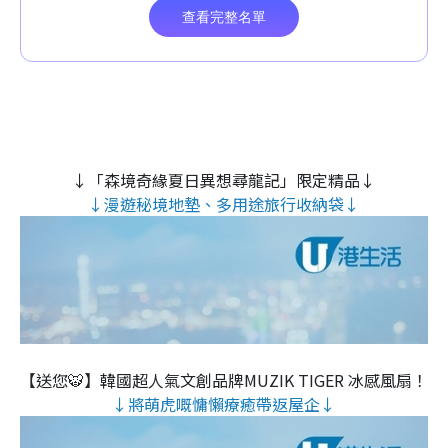
↓「森境奇緣夏日異想尋龍記」限定精品↓
↓漫遊秘境地墊、多用途旅行收納袋↓
【送您🐯】韓國超人氣文創品牌MUZIK TIGER 冰感風扇！
↓將萌虎嘅慵懶療癒帶返屋企↓