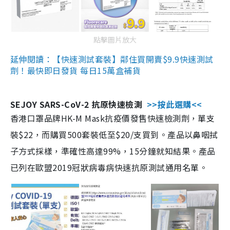
點擊圖片放大
延伸閱讀：【快速測試套裝】鄰住買開賣$9.9快速測試
劑！最快即日發貨 每日15萬盒補貨
SEJOY SARS-CoV-2 抗原快速檢測
>>按此選購<<
香港口罩品牌HK-M Mask抗疫價發售快速檢測劑，單支
裝$22，而購買500套裝低至$20/支買到。產品以鼻咽拭
子方式採樣，準確性高達99%，15分鐘就知結果。產品
已列在歐盟2019冠狀病毒病快速抗原測試通用名單。