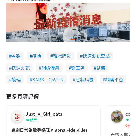
著數
疫情
新冠肺炎
快速測試套裝
快速測試
網購優惠
衞生署
歐盟
護理
SARS－CoV－2
冠狀病毒
網購平台
更多真實評價
Just_A_Girl_eats
co c
娛樂
吹
台灣
追劇日常🎬 殺手媽咪 A Bona Fide Killer
台灣地鐵宣