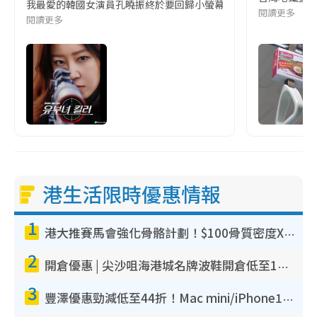
我最愛的韓國女演員孔曉振終於要回歸小螢幕啦!這次的劇本改編自同名
閱讀更多
閱讀更多
港生活限時優惠情報
1
港大推賽馬會強化骨骼計劃！$100骨質密度X光檢查 完成免費運動訓練送超市禮券！附參加資格
2
開倉優惠 | 尖沙咀海港城名牌波鞋開倉低至1折！On鞋$899起／Joy&Peace鞋履$98起
3
豐澤優惠勁減低至44折！Mac mini/iPhone17Pro大減價！廚房家電$220起