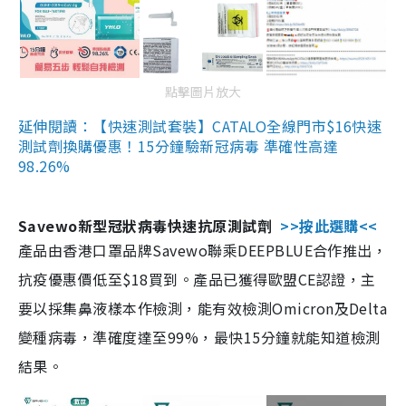
點擊圖片放大
延伸閱讀：【快速測試套裝】CATALO全線門市$16快速
測試劑換購優惠！15分鐘驗新冠病毒 準確性高達
98.26%
Savewo新型冠狀病毒快速抗原測試劑
>>按此選購<<
產品由香港口罩品牌Savewo聯乘DEEPBLUE合作推出，
抗疫優惠價低至$18買到。產品已獲得歐盟CE認證，主
要以採集鼻液樣本作檢測，能有效檢測Omicron及Delta
變種病毒，準確度達至99%，最快15分鐘就能知道檢測
結果。