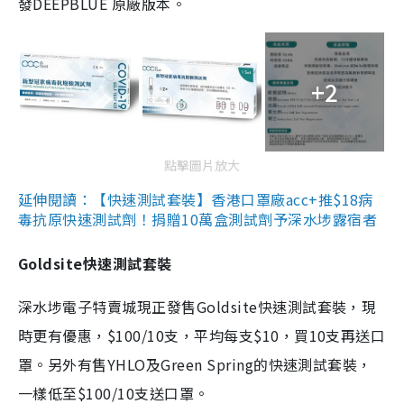
發DEEPBLUE 原廠版本。
+2
點擊圖片放大
延伸閱讀：【快速測試套裝】香港口罩廠acc+推$18病
毒抗原快速測試劑！捐贈10萬盒測試劑予深水埗露宿者
Goldsite快速測試套裝
深水埗電子特賣城現正發售Goldsite快速測試套裝，現
時更有優惠，$100/10支，平均每支$10，買10支再送口
罩。另外有售YHLO及Green Spring的快速測試套裝，
一樣低至$100/10支送口罩。