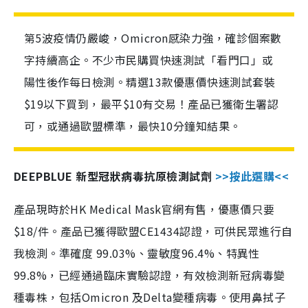
第5波疫情仍嚴峻，Omicron感染力強，確診個案數
字持續高企。不少市民購買快速測試「看門口」或
陽性後作每日檢測。精選13款優惠價快速測試套裝
$19以下買到，最平$10有交易！產品已獲衛生署認
可，或通過歐盟標準，最快10分鐘知結果。
DEEPBLUE 新型冠狀病毒抗原檢測試劑
>>按此選購<<
產品現時於HK Medical Mask官網有售，優惠價只要
$18/件。產品已獲得歐盟CE1434認證，可供民眾進行自
我檢測。準確度 99.03%、靈敏度96.4%、特異性
99.8%，已經通過臨床實驗認證，有效檢測新冠病毒變
種毒株，包括Omicron 及Delta變種病毒。使用鼻拭子