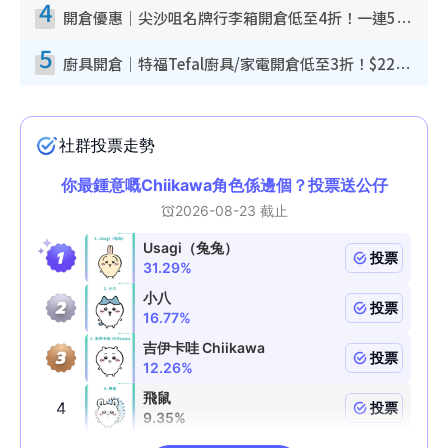
4
開倉優惠｜尖沙咀名牌行李箱開倉低至4折！一連5日 American Tourister/ace./Hallmark $200起！
5
廚具開倉｜特福Tefal廚具/家電開倉低至3折！$220起買平底鍋/炒鑊/湯煲！電飯煲/吸塵機/燙斗$418起