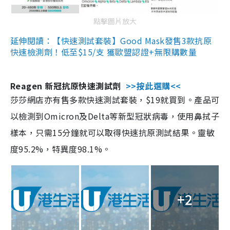
點擊圖片放大
延伸閱讀：【快速測試套裝】Good Mask發售3款抗原
快速檢測劑！低至$15/支 獲歐盟認證+無限購數量
Reagen 新冠抗原快速測試劑
>>按此選購<<
莎莎網店亦有售多款快速測試套裝，$19就買到。產品可
以檢測到Omicron及Delta等新型冠狀病毒，使用鼻拭子
樣本，只需15分鐘就可以取得快速抗原測試結果。靈敏
度95.2%，特異度98.1%。
+2