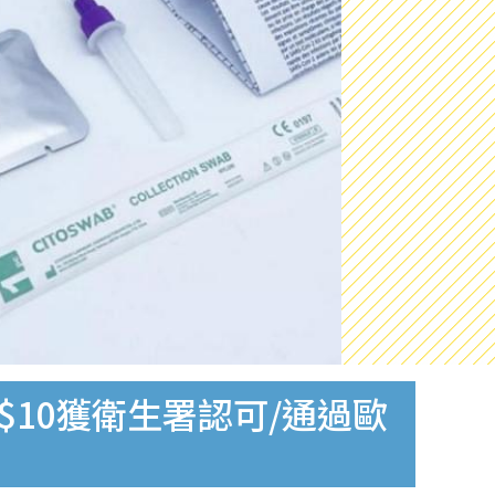
$10獲衛生署認可/通過歐