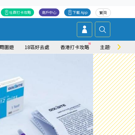
社群打卡攻略
商戶中心
下載 App
繁
简
周圍遊
18區好去處
香港打卡攻略
主題特集