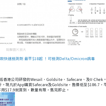
點擊圖片放大
檢測劑 最平$18起 ！可檢測Delta/Omicron病毒
研發的Wesail、Goldsite、Safecare、及V-Chek。
凡於App購買Safecare及Goldsite，售價低至$186.7
均不用$17.9就買到，數量有限，售完即止。