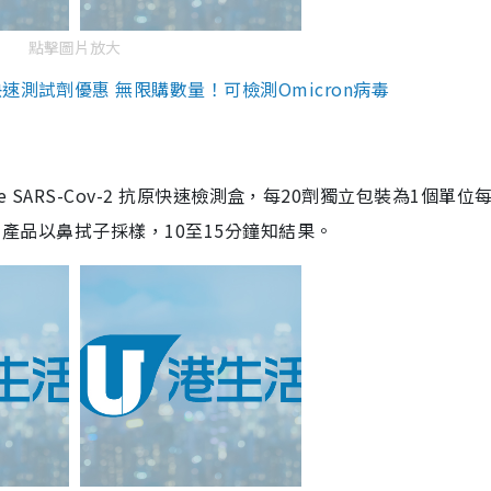
點擊圖片放大
測試劑優惠 無限購數量！可檢測Omicron病毒
are SARS-Cov-2 抗原快速檢測盒，每20劑獨立包裝為1個單位
5。產品以鼻拭子採樣，10至15分鐘知結果。