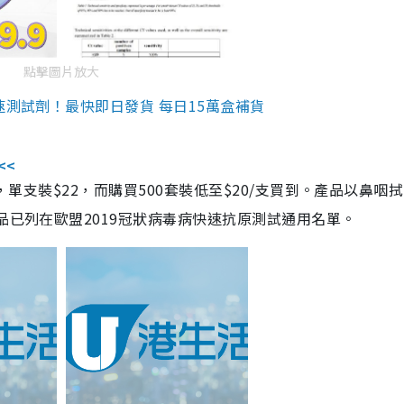
點擊圖片放大
速測試劑！最快即日發貨 每日15萬盒補貨
<<
，單支裝$22，而購買500套裝低至$20/支買到。產品以鼻咽
品已列在歐盟2019冠狀病毒病快速抗原測試通用名單。