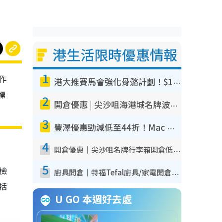
港生活限時優惠情報
1
作
港大推賽馬會強化骨骼計劃！$100骨質密度X光檢查 完成免費運動訓練送超市禮券！附參加資格
標
2
開倉優惠 | 尖沙咀海港城名牌波鞋開倉低至1折！On鞋$899起／Joy&Peace鞋履$98起
3
豐澤優惠勁減低至44折！Mac mini/iPhone17Pro大減價！廚房家電$220起
4
開倉優惠｜尖沙咀名牌行李箱開倉低至4折！一連5日 American Tourister/ace./Hallmark $200起！
5
我檢
廚具開倉｜特福Tefal廚具/家電開倉低至3折！$220起買平底鍋/炒鑊/湯煲！電飯煲/吸塵機/燙斗$418起
包括
U GO 本週好去處