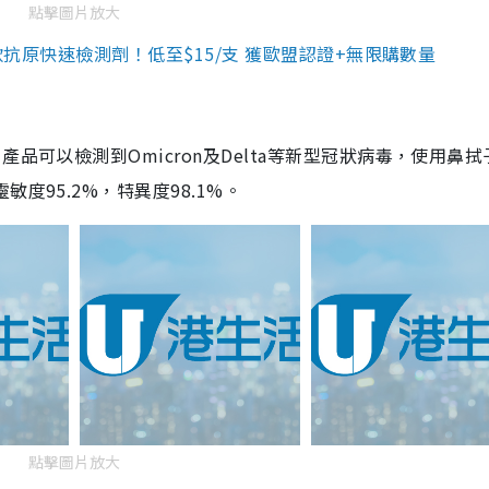
點擊圖片放大
3款抗原快速檢測劑！低至$15/支 獲歐盟認證+無限購數量
品可以檢測到Omicron及Delta等新型冠狀病毒，使用鼻拭
度95.2%，特異度98.1%。
點擊圖片放大