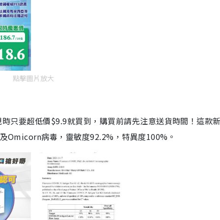
點擊圖片放大
劑，現時只要超低價$9.9就買到，購買前請先注意送貨時間！這款
Omicorn病毒，靈敏度92.2%，特異度100%。