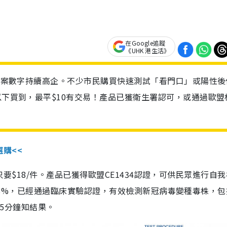
在Google追蹤
《UHK 港生活》
診個案數字持續高企。不少市民購買快速測試「看門口」或陽性後
以下買到，最平$10有交易！產品已獲衛生署認可，或通過歐盟
選購<<
惠價只要$18/件。產品已獲得歐盟CE1434認證，可供民眾進行自
性99.8%，已經通過臨床實驗認證，有效檢測新冠病毒變種毒株，
，15分鐘知結果。