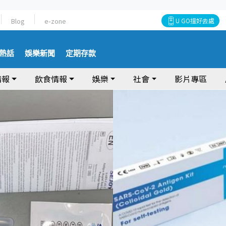
Blog
e-zone
U GO搵好去處
熱話
娛樂新聞
定期存款
情報
飲食情報
娛樂
社會
影片專區