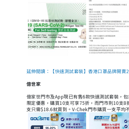
延伸閱讀：【快速測試套裝】香港口罩品牌開賣2款快速
億世家
億家世門市及App現已有售6款快速測試套裝，包括香港公司
限定優惠，購買10支可享75折，而門市則10支8折。現
支只需$18.6就買到。V-Chek門市購買一支平