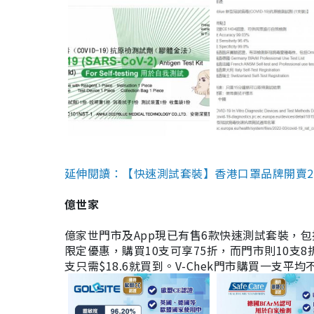
延伸閱讀：【快速測試套裝】香港口罩品牌開賣2款快速
億世家
億家世門市及App現已有售6款快速測試套裝，包括香港公司
限定優惠，購買10支可享75折，而門市則10支8折。現
支只需$18.6就買到。V-Chek門市購買一支平