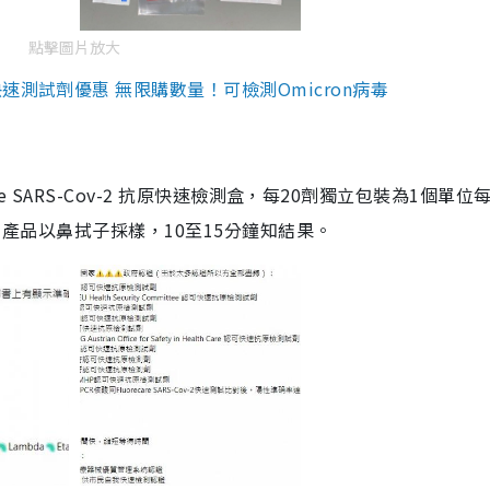
點擊圖片放大
測試劑優惠 無限購數量！可檢測Omicron病毒
are SARS-Cov-2 抗原快速檢測盒，每20劑獨立包裝為1個單位
5。產品以鼻拭子採樣，10至15分鐘知結果。