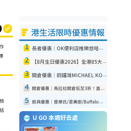
港生活限時優惠情報
1
作
長者優惠｜OK便利店推樂悠咭優惠！買麵包/牛奶/保健品拍卡即減
標
2
【8月生日優惠2026】全港85大食買玩著數攻略 自助餐/火鍋放題同行免費＋誠品/DONKI送現金券
3
開倉優惠｜銅鑼灣MICHAEL KORS開倉低至17折！直擊$500起買手袋/銀包/鞋款 必買經典Jet Set系列
4
開倉優惠｜馬拉松開倉低至3折！直擊$99起買adidas／New Balance／Puma鞋款 STANLEY保溫杯劈價至$119起
5
我檢
廚具優惠｜普樂氏/意美廚/Buffalo廚具低至3折！$89起買煎鍋／炒鑊／個人鍋 同場小家電激減至$99起
包括
U GO 本週好去處