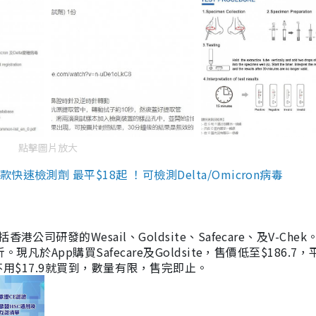
點擊圖片放大
檢測劑 最平$18起 ！可檢測Delta/Omicron病毒
研發的Wesail、Goldsite、Safecare、及V-Chek。
凡於App購買Safecare及Goldsite，售價低至$186.7
均不用$17.9就買到，數量有限，售完即止。