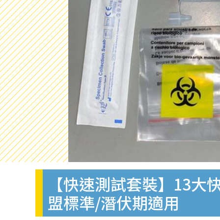
【快速測試套裝】13大快
盟標準/潛伏期適用