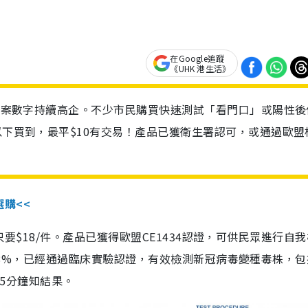
在Google追蹤
《UHK 港生活》
診個案數字持續高企。不少市民購買快速測試「看門口」或陽性後
以下買到，最平$10有交易！產品已獲衛生署認可，或通過歐盟
選購<<
惠價只要$18/件。產品已獲得歐盟CE1434認證，可供民眾進行自
性99.8%，已經通過臨床實驗認證，有效檢測新冠病毒變種毒株，
，15分鐘知結果。