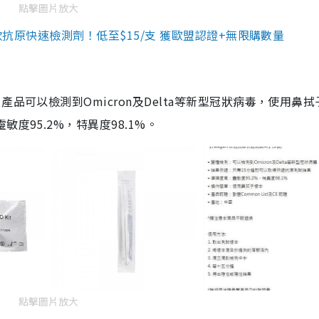
點擊圖片放大
3款抗原快速檢測劑！低至$15/支 獲歐盟認證+無限購數量
品可以檢測到Omicron及Delta等新型冠狀病毒，使用鼻拭
度95.2%，特異度98.1%。
點擊圖片放大