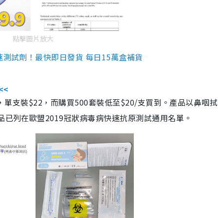
點擊圖片放大
速測試劑！最快即日發貨 每日15萬盒補貨
<<
，單支裝$22，而購買500套裝低至$20/支買到。產品以鼻咽
品已列在歐盟2019冠狀病毒病快速抗原測試通用名單。