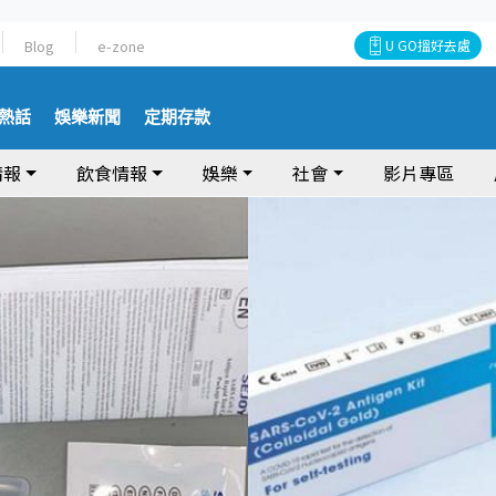
Blog
e-zone
U GO搵好去處
熱話
娛樂新聞
定期存款
情報
飲食情報
娛樂
社會
影片專區