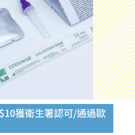
$10獲衛生署認可/通過歐