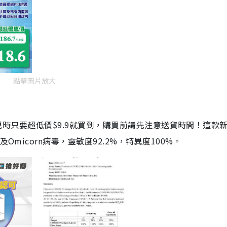
點擊圖片放大
劑，現時只要超低價$9.9就買到，購買前請先注意送貨時間！這款
Omicorn病毒，靈敏度92.2%，特異度100%。