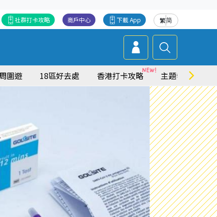
社群打卡攻略
商戶中心
下載 App
繁
简
周圍遊
18區好去處
香港打卡攻略
主題特集