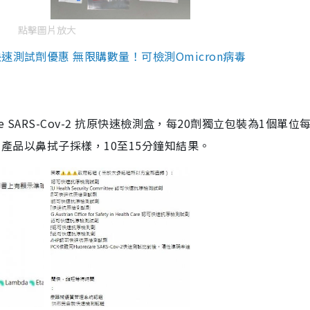
點擊圖片放大
測試劑優惠 無限購數量！可檢測Omicron病毒
are SARS-Cov-2 抗原快速檢測盒，每20劑獨立包裝為1個單位
5。產品以鼻拭子採樣，10至15分鐘知結果。