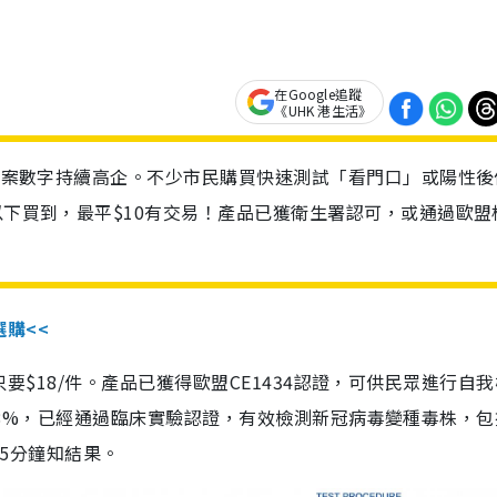
在Google追蹤
《UHK 港生活》
診個案數字持續高企。不少市民購買快速測試「看門口」或陽性後
以下買到，最平$10有交易！產品已獲衛生署認可，或通過歐盟
選購<<
惠價只要$18/件。產品已獲得歐盟CE1434認證，可供民眾進行自
性99.8%，已經通過臨床實驗認證，有效檢測新冠病毒變種毒株，
，15分鐘知結果。