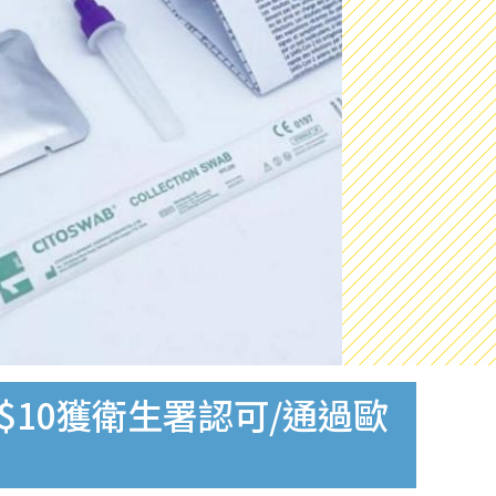
$10獲衛生署認可/通過歐