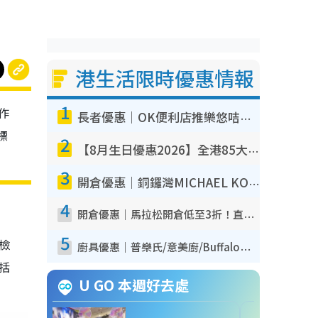
港生活限時優惠情報
1
作
長者優惠｜OK便利店推樂悠咭優惠！買麵包/牛奶/保健品拍卡即減
標
2
【8月生日優惠2026】全港85大食買玩著數攻略 自助餐/火鍋放題同行免費＋誠品/DONKI送現金券
3
開倉優惠｜銅鑼灣MICHAEL KORS開倉低至17折！直擊$500起買手袋/銀包/鞋款 必買經典Jet Set系列
4
開倉優惠｜馬拉松開倉低至3折！直擊$99起買adidas／New Balance／Puma鞋款 STANLEY保溫杯劈價至$119起
5
我檢
廚具優惠｜普樂氏/意美廚/Buffalo廚具低至3折！$89起買煎鍋／炒鑊／個人鍋 同場小家電激減至$99起
包括
U GO 本週好去處