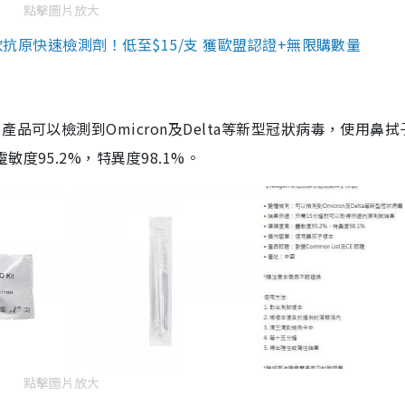
點擊圖片放大
3款抗原快速檢測劑！低至$15/支 獲歐盟認證+無限購數量
品可以檢測到Omicron及Delta等新型冠狀病毒，使用鼻拭
度95.2%，特異度98.1%。
點擊圖片放大