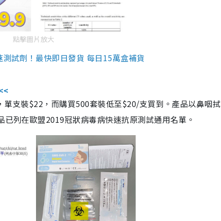
點擊圖片放大
速測試劑！最快即日發貨 每日15萬盒補貨
<<
，單支裝$22，而購買500套裝低至$20/支買到。產品以鼻咽
品已列在歐盟2019冠狀病毒病快速抗原測試通用名單。