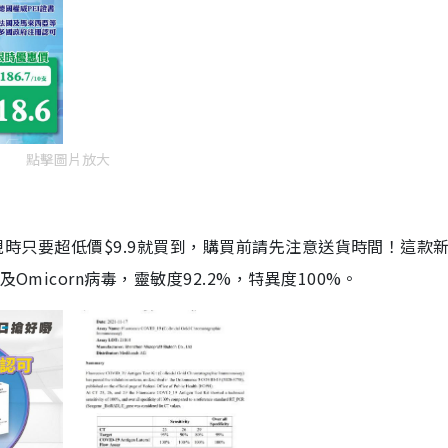
點擊圖片放大
劑，現時只要超低價$9.9就買到，購買前請先注意送貨時間！這款
Omicorn病毒，靈敏度92.2%，特異度100%。