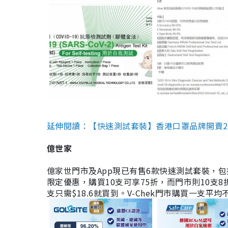
延伸閱讀：【快速測試套裝】香港口罩品牌開賣2款快速
億世家
億家世門市及App現已有售6款快速測試套裝，包括香港公司
限定優惠，購買10支可享75折，而門市則10支8折。現
支只需$18.6就買到。V-Chek門市購買一支平