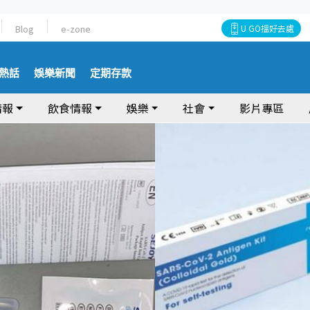
Blog
e-zone
U GO搵好去處
熱話
娛樂新聞
定期存款
情報
飲食情報
娛樂
社會
影片專區