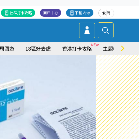
社群打卡攻略
商戶中心
下載 App
繁
简
周圍遊
18區好去處
香港打卡攻略
主題特集