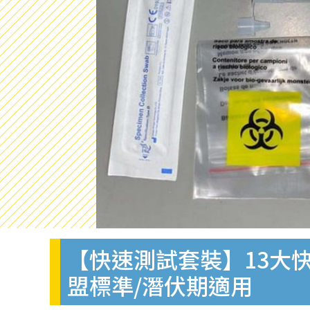
【快速測試套裝】13大快
盟標準/潛伏期適用