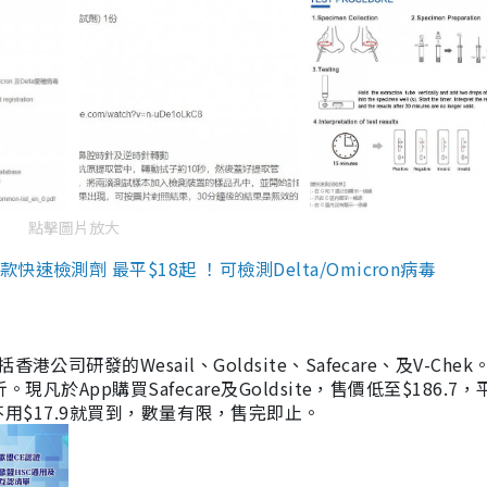
點擊圖片放大
檢測劑 最平$18起 ！可檢測Delta/Omicron病毒
研發的Wesail、Goldsite、Safecare、及V-Chek。
凡於App購買Safecare及Goldsite，售價低至$186.7
均不用$17.9就買到，數量有限，售完即止。