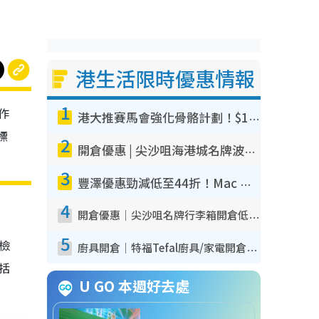
港生活限時優惠情報
1
作
港大推賽馬會強化骨骼計劃！$100骨質密度X光檢查 完成免費運動訓練送超市禮券！附參加資格
標
2
開倉優惠 | 尖沙咀海港城名牌波鞋開倉低至1折！On鞋$899起／Joy&Peace鞋履$98起
3
豐澤優惠勁減低至44折！Mac mini/iPhone17Pro大減價！廚房家電$220起
4
開倉優惠｜尖沙咀名牌行李箱開倉低至4折！一連5日 American Tourister/ace./Hallmark $200起！
5
我檢
廚具開倉｜特福Tefal廚具/家電開倉低至3折！$220起買平底鍋/炒鑊/湯煲！電飯煲/吸塵機/燙斗$418起
包括
U GO 本週好去處