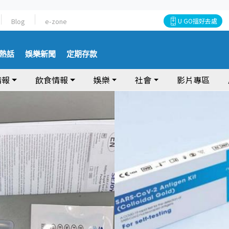
Blog
e-zone
U GO搵好去處
熱話
娛樂新聞
定期存款
情報
飲食情報
娛樂
社會
影片專區