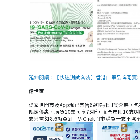
延伸閱讀：【快速測試套裝】香港口罩品牌開賣2款快速
億世家
億家世門市及App現已有售6款快速測試套裝，包括香港公司
限定優惠，購買10支可享75折，而門市則10支8折。現
支只需$18.6就買到。V-Chek門市購買一支平