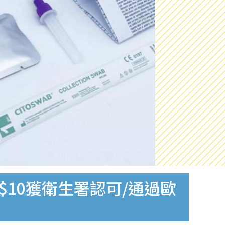
$10獲衛生署認可/通過歐