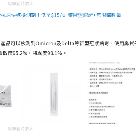
點擊圖片放大
3款抗原快速檢測劑！低至$15/支 獲歐盟認證+無限購數量
品可以檢測到Omicron及Delta等新型冠狀病毒，使用鼻拭
度95.2%，特異度98.1%。
點擊圖片放大