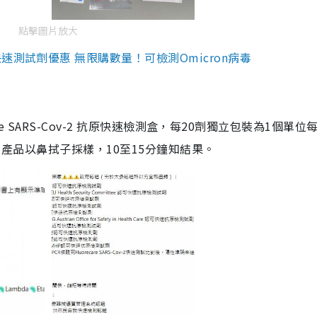
點擊圖片放大
測試劑優惠 無限購數量！可檢測Omicron病毒
are SARS-Cov-2 抗原快速檢測盒，每20劑獨立包裝為1個單位
5。產品以鼻拭子採樣，10至15分鐘知結果。