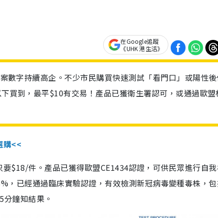
在Google追蹤
《UHK 港生活》
診個案數字持續高企。不少市民購買快速測試「看門口」或陽性後
以下買到，最平$10有交易！產品已獲衛生署認可，或通過歐盟
選購<<
惠價只要$18/件。產品已獲得歐盟CE1434認證，可供民眾進行自
性99.8%，已經通過臨床實驗認證，有效檢測新冠病毒變種毒株，
，15分鐘知結果。