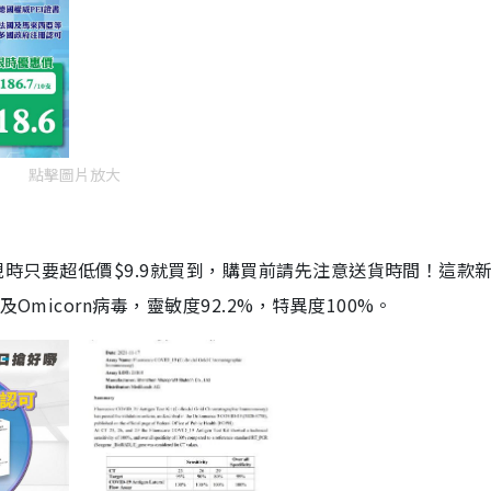
點擊圖片放大
劑，現時只要超低價$9.9就買到，購買前請先注意送貨時間！這款
Omicorn病毒，靈敏度92.2%，特異度100%。