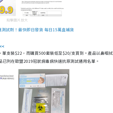
點擊圖片放大
速測試劑！最快即日發貨 每日15萬盒補貨
<<
，單支裝$22，而購買500套裝低至$20/支買到。產品以鼻咽
品已列在歐盟2019冠狀病毒病快速抗原測試通用名單。