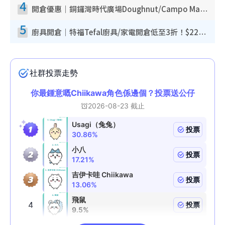
4
開倉優惠｜銅鑼灣時代廣場Doughnut/Campo Marzio開倉低至1折！背囊、書包、手袋劈價$200起
5
廚具開倉｜特福Tefal廚具/家電開倉低至3折！$220起買平底鍋/炒鑊/湯煲！電飯煲/吸塵機/燙斗$418起