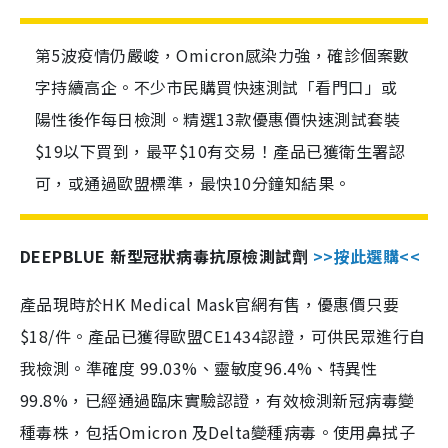
第5波疫情仍嚴峻，Omicron感染力強，確診個案數
字持續高企。不少市民購買快速測試「看門口」或
陽性後作每日檢測。精選13款優惠價快速測試套裝
$19以下買到，最平$10有交易！產品已獲衛生署認
可，或通過歐盟標準，最快10分鐘知結果。
DEEPBLUE 新型冠狀病毒抗原檢測試劑
>>按此選購<<
產品現時於HK Medical Mask官網有售，優惠價只要
$18/件。產品已獲得歐盟CE1434認證，可供民眾進行自
我檢測。準確度 99.03%、靈敏度96.4%、特異性
99.8%，已經通過臨床實驗認證，有效檢測新冠病毒變
種毒株，包括Omicron 及Delta變種病毒。使用鼻拭子