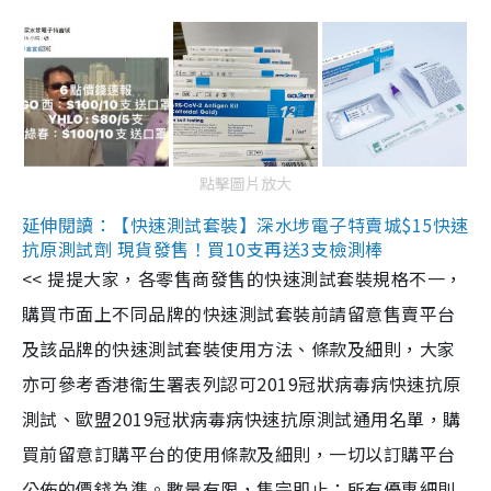
點擊圖片放大
延伸閱讀：【快速測試套裝】深水埗電子特賣城$15快速
抗原測試劑 現貨發售！買10支再送3支檢測棒
<< 提提大家，各零售商發售的快速測試套裝規格不一，
購買市面上不同品牌的快速測試套裝前請留意售賣平台
及該品牌的快速測試套裝使用方法、條款及細則，大家
亦可參考香港衞生署表列認可2019冠狀病毒病快速抗原
測試、歐盟2019冠狀病毒病快速抗原測試通用名單，購
買前留意訂購平台的使用條款及細則，一切以訂購平台
公佈的價錢為準。數量有限，售完即止；所有優惠細則