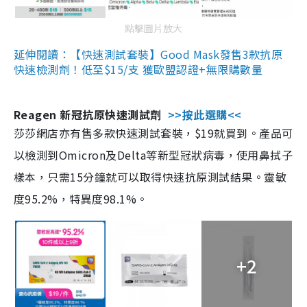
點擊圖片放大
延伸閱讀：【快速測試套裝】Good Mask發售3款抗原
快速檢測劑！低至$15/支 獲歐盟認證+無限購數量
Reagen 新冠抗原快速測試劑
>>按此選購<<
莎莎網店亦有售多款快速測試套裝，$19就買到。產品可
以檢測到Omicron及Delta等新型冠狀病毒，使用鼻拭子
樣本，只需15分鐘就可以取得快速抗原測試結果。靈敏
度95.2%，特異度98.1%。
+2