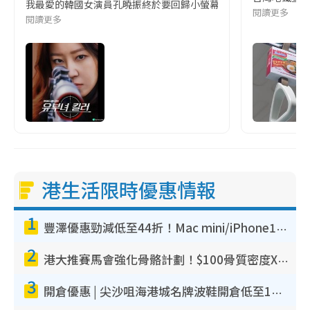
我最愛的韓國女演員孔曉振終於要回歸小螢幕啦!這次的劇本改編自同名
閱讀更多
閱讀更多
港生活限時優惠情報
1
豐澤優惠勁減低至44折！Mac mini/iPhone17Pro大減價！廚房家電$220起
2
港大推賽馬會強化骨骼計劃！$100骨質密度X光檢查 完成免費運動訓練送超市禮券！附參加資格
3
開倉優惠 | 尖沙咀海港城名牌波鞋開倉低至1折！On鞋$899起／Joy&Peace鞋履$98起