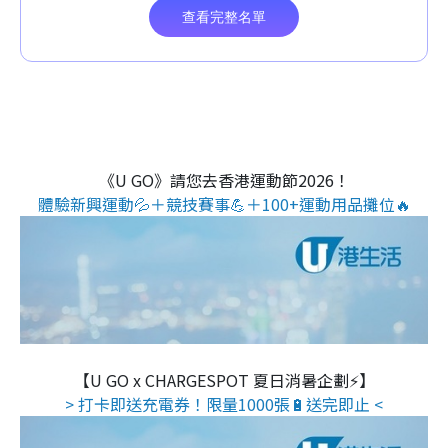
《U GO》請您去香港運動節2026！
體驗新興運動💦＋競技賽事💪＋100+運動用品攤位🔥
【U GO x CHARGESPOT 夏日消暑企劃⚡】
> 打卡即送充電券！限量1000張🔋送完即止 <