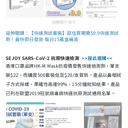
點擊圖片放大
延伸閱讀：【快速測試套裝】鄰住買開賣$9.9快速測試
劑！最快即日發貨 每日15萬盒補貨
SEJOY SARS-CoV-2 抗原快速檢測
>>按此選購<<
香港口罩品牌HK-M Mask抗疫價發售快速檢測劑，單支
裝$22，而購買500套裝低至$20/支買到。產品以鼻咽拭
子方式採樣，準確性高達99%，15分鐘就知結果。產品
已列在歐盟2019冠狀病毒病快速抗原測試通用名單。