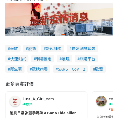
著數
疫情
新冠肺炎
快速測試套裝
快速測試
網購優惠
護理
網購平台
衞生署
冠狀病毒
SARS－CoV－2
歐盟
更多真實評價
Just_A_Girl_eats
co c
娛樂
吹
台灣
追劇日常🎬 殺手媽咪 A Bona Fide Killer
台灣地鐵宣