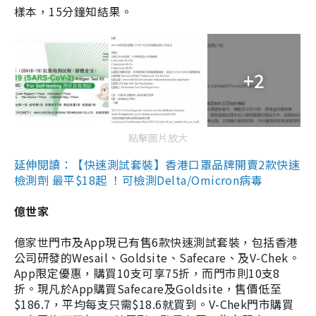
樣本，15分鐘知結果。
+2
點擊圖片放大
延伸閱讀：【快速測試套裝】香港口罩品牌開賣2款快速
檢測劑 最平$18起 ！可檢測Delta/Omicron病毒
億世家
億家世門市及App現已有售6款快速測試套裝，包括香港
公司研發的Wesail、Goldsite、Safecare、及V-Chek。
App限定優惠，購買10支可享75折，而門市則10支8
折。現凡於App購買Safecare及Goldsite，售價低至
$186.7，平均每支只需$18.6就買到。V-Chek門市購買