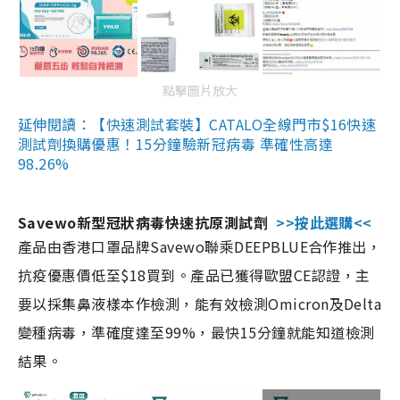
點擊圖片放大
延伸閱讀：【快速測試套裝】CATALO全線門市$16快速
測試劑換購優惠！15分鐘驗新冠病毒 準確性高達
98.26%
Savewo新型冠狀病毒快速抗原測試劑
>>按此選購<<
產品由香港口罩品牌Savewo聯乘DEEPBLUE合作推出，
抗疫優惠價低至$18買到。產品已獲得歐盟CE認證，主
要以採集鼻液樣本作檢測，能有效檢測Omicron及Delta
變種病毒，準確度達至99%，最快15分鐘就能知道檢測
結果。