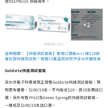
發DEEPBLUE 原廠版本。
+2
點擊圖片放大
延伸閱讀：【快速測試套裝】香港口罩廠acc+推$18病
毒抗原快速測試劑！捐贈10萬盒測試劑予深水埗露宿者
Goldsite快速測試套裝
深水埗電子特賣城現正發售Goldsite快速測試套裝，現
時更有優惠，$100/10支，平均每支$10，買10支再送口
罩。另外有售YHLO及Green Spring的快速測試套裝，
一樣低至$100/10支送口罩。