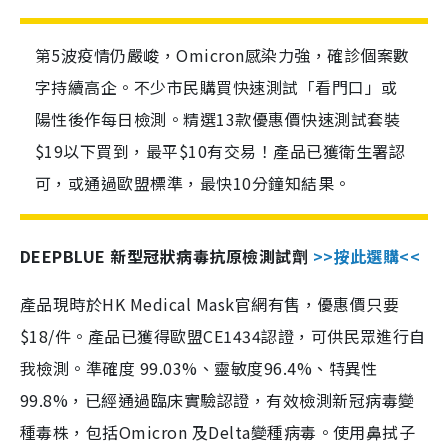
第5波疫情仍嚴峻，Omicron感染力強，確診個案數
字持續高企。不少市民購買快速測試「看門口」或
陽性後作每日檢測。精選13款優惠價快速測試套裝
$19以下買到，最平$10有交易！產品已獲衛生署認
可，或通過歐盟標準，最快10分鐘知結果。
DEEPBLUE 新型冠狀病毒抗原檢測試劑
>>按此選購<<
產品現時於HK Medical Mask官網有售，優惠價只要
$18/件。產品已獲得歐盟CE1434認證，可供民眾進行自
我檢測。準確度 99.03%、靈敏度96.4%、特異性
99.8%，已經通過臨床實驗認證，有效檢測新冠病毒變
種毒株，包括Omicron 及Delta變種病毒。使用鼻拭子