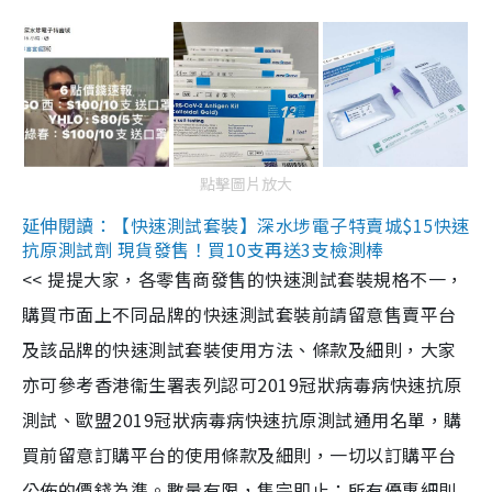
點擊圖片放大
延伸閱讀：【快速測試套裝】深水埗電子特賣城$15快速
抗原測試劑 現貨發售！買10支再送3支檢測棒
<< 提提大家，各零售商發售的快速測試套裝規格不一，
購買市面上不同品牌的快速測試套裝前請留意售賣平台
及該品牌的快速測試套裝使用方法、條款及細則，大家
亦可參考香港衞生署表列認可2019冠狀病毒病快速抗原
測試、歐盟2019冠狀病毒病快速抗原測試通用名單，購
買前留意訂購平台的使用條款及細則，一切以訂購平台
公佈的價錢為準。數量有限，售完即止；所有優惠細則