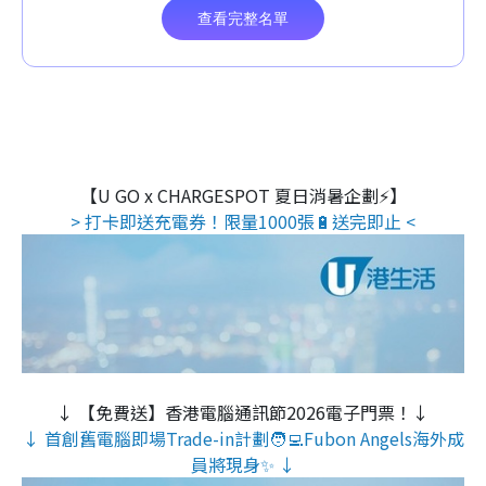
【U GO x CHARGESPOT 夏日消暑企劃⚡】
> 打卡即送充電券！限量1000張🔋送完即止 <
↓ 【免費送】香港電腦通訊節2026電子門票！↓
↓ 首創舊電腦即場Trade-in計劃🧑‍💻Fubon Angels海外成
員將現身✨ ↓