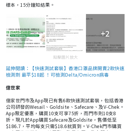
樣本，15分鐘知結果。
+2
點擊圖片放大
延伸閱讀：【快速測試套裝】香港口罩品牌開賣2款快速
檢測劑 最平$18起 ！可檢測Delta/Omicron病毒
億世家
億家世門市及App現已有售6款快速測試套裝，包括香港
公司研發的Wesail、Goldsite、Safecare、及V-Chek。
App限定優惠，購買10支可享75折，而門市則10支8
折。現凡於App購買Safecare及Goldsite，售價低至
$186.7，平均每支只需$18.6就買到。V-Chek門市購買