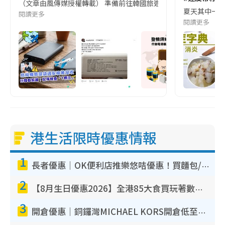
（文章由風傳媒授權轉載） 準備前往韓國旅遊的民眾，近期要特別留
夏天其中一種時
閱讀更多
閱讀更多
港生活限時優惠情報
1
長者優惠｜OK便利店推樂悠咭優惠！買麵包/牛奶/保健品拍卡即減
2
【8月生日優惠2026】全港85大食買玩著數攻略 自助餐/火鍋放題同行免費＋誠品/DONKI送現金券
3
開倉優惠｜銅鑼灣MICHAEL KORS開倉低至17折！直擊$500起買手袋/銀包/鞋款 必買經典Jet Set系列