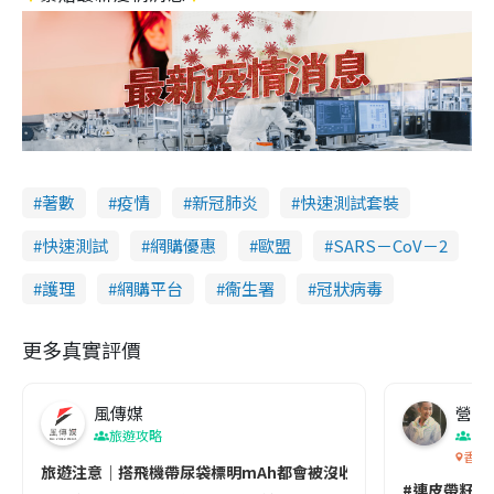
著數
疫情
新冠肺炎
快速測試套裝
快速測試
網購優惠
歐盟
SARS－CoV－2
護理
網購平台
衞生署
冠狀病毒
更多真實評價
風傳媒
營養教
旅遊攻略
生
香港
旅遊注意｜搭飛機帶尿袋標明mAh都會被沒收😱出發前切記檢查「1
#連皮帶籽都