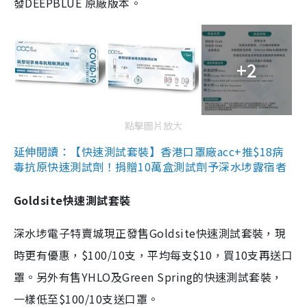
發DEEPBLUE 原廠版本。
+2
點擊圖片放大
延伸閱讀：【快速測試套裝】香港口罩廠acc+推$18病
毒抗原快速測試劑！捐贈10萬盒測試劑予深水埗露宿者
Goldsite快速測試套裝
深水埗電子特賣城現正發售Goldsite快速測試套裝，現
時更有優惠，$100/10支，平均每支$10，買10支再送口
罩。另外有售YHLO及Green Spring的快速測試套裝，
一樣低至$100/10支送口罩。