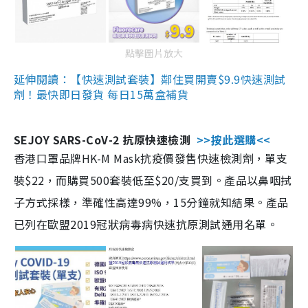
點擊圖片放大
延伸閱讀：【快速測試套裝】鄰住買開賣$9.9快速測試
劑！最快即日發貨 每日15萬盒補貨
SEJOY SARS-CoV-2 抗原快速檢測
>>按此選購<<
香港口罩品牌HK-M Mask抗疫價發售快速檢測劑，單支
裝$22，而購買500套裝低至$20/支買到。產品以鼻咽拭
子方式採樣，準確性高達99%，15分鐘就知結果。產品
已列在歐盟2019冠狀病毒病快速抗原測試通用名單。