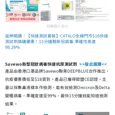
點擊圖片放大
延伸閱讀：【快速測試套裝】CATALO全線門市$16快速
測試劑換購優惠！15分鐘驗新冠病毒 準確性高達
98.26%
Savewo新型冠狀病毒快速抗原測試劑
>>按此選購<<
產品由香港口罩品牌Savewo聯乘DEEPBLUE合作推出，
抗疫優惠價低至$18買到。產品已獲得歐盟CE認證，主
要以採集鼻液樣本作檢測，能有效檢測Omicron及Delta
變種病毒，準確度達至99%，最快15分鐘就能知道檢測
結果。