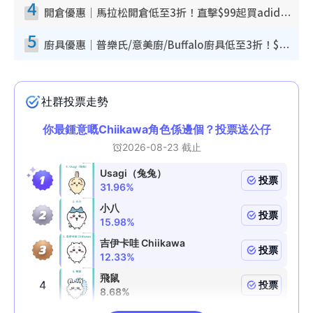
4
開倉優惠｜馬拉松開倉低至3折！直擊$99起買adidas／New Balance／Puma鞋款 STANLEY保溫杯劈價至$119起
5
廚具優惠｜普樂氏/意美廚/Buffalo廚具低至3折！$89起買煎鍋／炒鑊／個人鍋 同場小家電激減至$99起