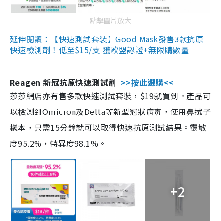
點擊圖片放大
延伸閱讀：【快速測試套裝】Good Mask發售3款抗原
快速檢測劑！低至$15/支 獲歐盟認證+無限購數量
Reagen 新冠抗原快速測試劑
>>按此選購<<
莎莎網店亦有售多款快速測試套裝，$19就買到。產品可
以檢測到Omicron及Delta等新型冠狀病毒，使用鼻拭子
樣本，只需15分鐘就可以取得快速抗原測試結果。靈敏
度95.2%，特異度98.1%。
+2