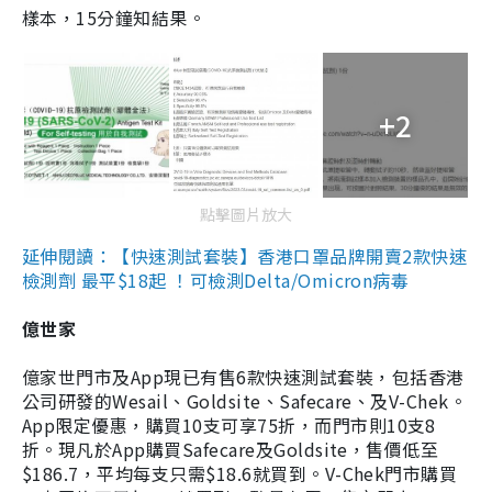
樣本，15分鐘知結果。
+2
點擊圖片放大
延伸閱讀：【快速測試套裝】香港口罩品牌開賣2款快速
檢測劑 最平$18起 ！可檢測Delta/Omicron病毒
億世家
億家世門市及App現已有售6款快速測試套裝，包括香港
公司研發的Wesail、Goldsite、Safecare、及V-Chek。
App限定優惠，購買10支可享75折，而門市則10支8
折。現凡於App購買Safecare及Goldsite，售價低至
$186.7，平均每支只需$18.6就買到。V-Chek門市購買