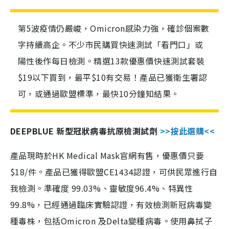
第5波疫情仍嚴峻，Omicron感染力強，確診個案數
字持續高企。不少市民購買快速測試「看門口」或
陽性後作每日檢測。精選13款優惠價快速測試套裝
$19以下買到，最平$10有交易！產品已獲衛生署認
可，或通過歐盟標準，最快10分鐘知結果。
DEEPBLUE 新型冠狀病毒抗原檢測試劑
>>按此選購<<
產品現時於HK Medical Mask官網有售，優惠價只要
$18/件。產品已獲得歐盟CE1434認證，可供民眾進行自
我檢測。準確度 99.03%、靈敏度96.4%、特異性
99.8%，已經通過臨床實驗認證，有效檢測新冠病毒變
種毒株，包括Omicron 及Delta變種病毒。使用鼻拭子