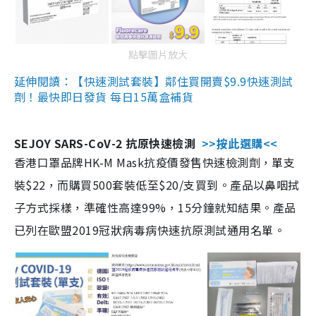
點擊圖片放大
延伸閱讀：【快速測試套裝】鄰住買開賣$9.9快速測試
劑！最快即日發貨 每日15萬盒補貨
SEJOY SARS-CoV-2 抗原快速檢測
>>按此選購<<
香港口罩品牌HK-M Mask抗疫價發售快速檢測劑，單支
裝$22，而購買500套裝低至$20/支買到。產品以鼻咽拭
子方式採樣，準確性高達99%，15分鐘就知結果。產品
已列在歐盟2019冠狀病毒病快速抗原測試通用名單。