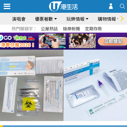
演唱會
優惠著數
玩樂情報
購物情報
熱門關鍵字：
公屋熱話
娛樂新聞
定期存款