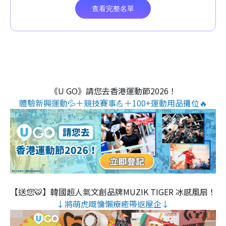
《U GO》請您去香港運動節2026！
體驗新興運動💦＋競技賽事💪＋100+運動用品攤位🔥
【送您🐯】韓國超人氣文創品牌MUZIK TIGER 冰感風扇！
↓將萌虎嘅慵懶療癒帶返屋企↓