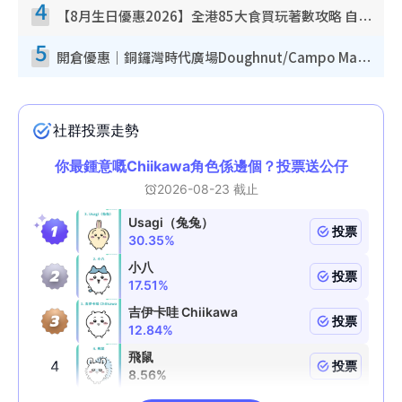
4
【8月生日優惠2026】全港85大食買玩著數攻略 自助餐/火鍋放題同行免費＋誠品/DONKI送現金券
5
開倉優惠｜銅鑼灣時代廣場Doughnut/Campo Marzio開倉低至1折！背囊、書包、手袋劈價$200起