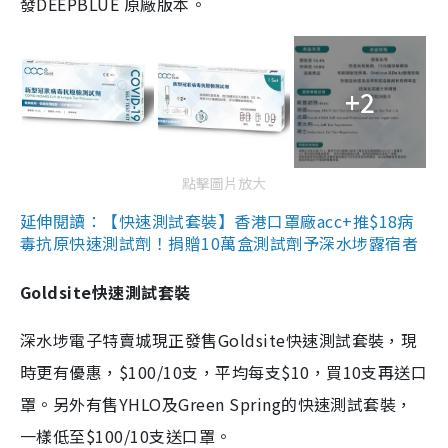
發DEEPBLUE 原廠版本。
+2
點擊圖片放大
延伸閱讀：【快速測試套裝】香港口罩廠acc+推$18病
毒抗原快速測試劑！捐贈10萬盒測試劑予深水埗露宿者
Goldsite快速測試套裝
深水埗電子特賣城現正發售Goldsite快速測試套裝，現
時更有優惠，$100/10支，平均每支$10，買10支再送口
罩。另外有售YHLO及Green Spring的快速測試套裝，
一樣低至$100/10支送口罩。