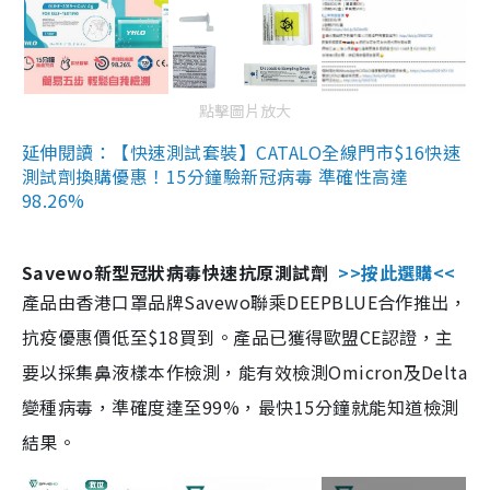
點擊圖片放大
延伸閱讀：【快速測試套裝】CATALO全線門市$16快速
測試劑換購優惠！15分鐘驗新冠病毒 準確性高達
98.26%
Savewo新型冠狀病毒快速抗原測試劑
>>按此選購<<
產品由香港口罩品牌Savewo聯乘DEEPBLUE合作推出，
抗疫優惠價低至$18買到。產品已獲得歐盟CE認證，主
要以採集鼻液樣本作檢測，能有效檢測Omicron及Delta
變種病毒，準確度達至99%，最快15分鐘就能知道檢測
結果。