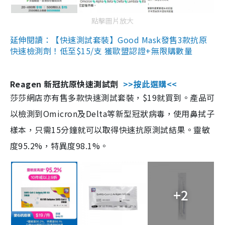
點擊圖片放大
延伸閱讀：【快速測試套裝】Good Mask發售3款抗原
快速檢測劑！低至$15/支 獲歐盟認證+無限購數量
Reagen 新冠抗原快速測試劑
>>按此選購<<
莎莎網店亦有售多款快速測試套裝，$19就買到。產品可
以檢測到Omicron及Delta等新型冠狀病毒，使用鼻拭子
樣本，只需15分鐘就可以取得快速抗原測試結果。靈敏
度95.2%，特異度98.1%。
+2