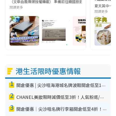
（文章由風傳媒授權轉載） 準備前往韓國旅遊的民眾，近期要特別留
夏天其中一種時
閱讀更多
閱讀更多
港生活限時優惠情報
1
開倉優惠 | 尖沙咀海港城名牌波鞋開倉低至1折！On鞋$899起／Joy&Peace鞋履$98起
2
CHANEL美妝限時減價低至3折！人氣粉底/唇膏/精華液低至$275！COCO香水都有平
3
開倉優惠｜尖沙咀名牌行李箱開倉低至4折！一連5日 American Tourister/ace./Hallmark $200起！