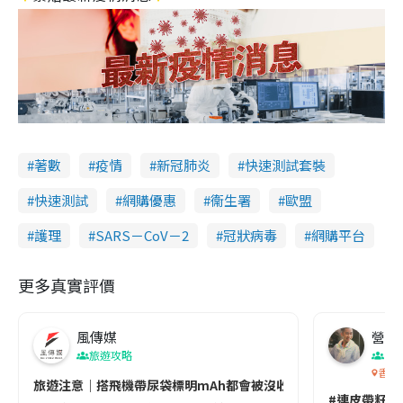
著數
疫情
新冠肺炎
快速測試套裝
快速測試
網購優惠
衞生署
歐盟
護理
SARS－CoV－2
冠狀病毒
網購平台
更多真實評價
風傳媒
營養教
旅遊攻略
生
香港
旅遊注意｜搭飛機帶尿袋標明mAh都會被沒收😱出發前切記檢查「1
#連皮帶籽都