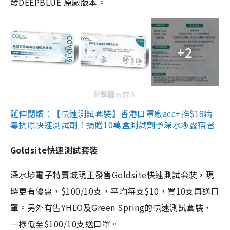
發DEEPBLUE 原廠版本。
+2
點擊圖片放大
延伸閱讀：【快速測試套裝】香港口罩廠acc+推$18病
毒抗原快速測試劑！捐贈10萬盒測試劑予深水埗露宿者
Goldsite快速測試套裝
深水埗電子特賣城現正發售Goldsite快速測試套裝，現
時更有優惠，$100/10支，平均每支$10，買10支再送口
罩。另外有售YHLO及Green Spring的快速測試套裝，
一樣低至$100/10支送口罩。