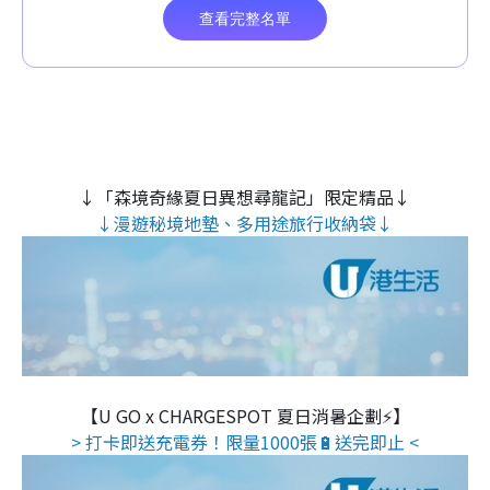
↓「森境奇緣夏日異想尋龍記」限定精品↓
↓漫遊秘境地墊、多用途旅行收納袋↓
【U GO x CHARGESPOT 夏日消暑企劃⚡】
> 打卡即送充電券！限量1000張🔋送完即止 <