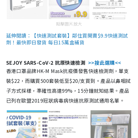
點擊圖片放大
延伸閱讀：【快速測試套裝】鄰住買開賣$9.9快速測試
劑！最快即日發貨 每日15萬盒補貨
SEJOY SARS-CoV-2 抗原快速檢測
>>按此選購<<
香港口罩品牌HK-M Mask抗疫價發售快速檢測劑，單支
裝$22，而購買500套裝低至$20/支買到。產品以鼻咽拭
子方式採樣，準確性高達99%，15分鐘就知結果。產品
已列在歐盟2019冠狀病毒病快速抗原測試通用名單。