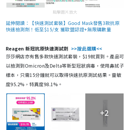
點擊圖片放大
延伸閱讀：【快速測試套裝】Good Mask發售3款抗原
快速檢測劑！低至$15/支 獲歐盟認證+無限購數量
Reagen 新冠抗原快速測試劑
>>按此選購<<
莎莎網店亦有售多款快速測試套裝，$19就買到。產品可
以檢測到Omicron及Delta等新型冠狀病毒，使用鼻拭子
樣本，只需15分鐘就可以取得快速抗原測試結果。靈敏
度95.2%，特異度98.1%。
+2