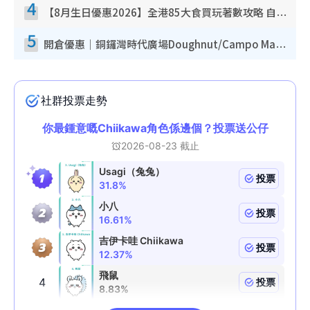
4
【8月生日優惠2026】全港85大食買玩著數攻略 自助餐/火鍋放題同行免費＋誠品/DONKI送現金券
5
開倉優惠｜銅鑼灣時代廣場Doughnut/Campo Marzio開倉低至1折！背囊、書包、手袋劈價$200起