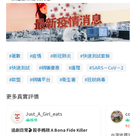
著數
疫情
新冠肺炎
快速測試套裝
快速測試
網購優惠
護理
SARS－CoV－2
歐盟
網購平台
衞生署
冠狀病毒
更多真實評價
Just_A_Girl_eats
co c
娛樂
吹
台灣
追劇日常🎬 殺手媽咪 A Bona Fide Killer
台灣地鐵宣