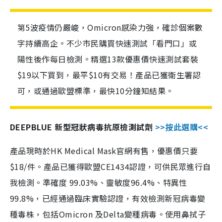
第5波疫情仍嚴峻，Omicron感染力強，確診個案數
字持續高企。不少市民購買快速測試「看門口」或
陽性後作每日檢測。精選13款優惠價快速測試套裝
$19以下買到，最平$10有交易！產品已獲衛生署認
可，或通過歐盟標準，最快10分鐘知結果。
DEEPBLUE 新型冠狀病毒抗原檢測試劑
>>按此選購<<
產品現時於HK Medical Mask官網有售，優惠價只要
$18/件。產品已獲得歐盟CE1434認證，可供民眾進行自
我檢測。準確度 99.03%、靈敏度96.4%、特異性
99.8%，已經通過臨床實驗認證，有效檢測新冠病毒變
種毒株，包括Omicron 及Delta變種病毒。使用鼻拭子