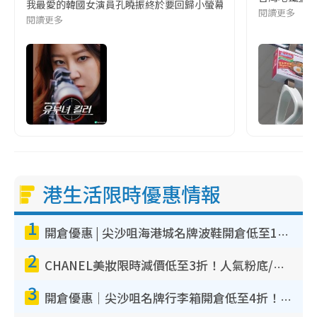
我最愛的韓國女演員孔曉振終於要回歸小螢幕啦!這次的劇本改編自同名
閱讀更多
閱讀更多
港生活限時優惠情報
1
開倉優惠 | 尖沙咀海港城名牌波鞋開倉低至1折！On鞋$899起／Joy&Peace鞋履$98起
2
CHANEL美妝限時減價低至3折！人氣粉底/唇膏/精華液低至$275！COCO香水都有平
3
開倉優惠｜尖沙咀名牌行李箱開倉低至4折！一連5日 American Tourister/ace./Hallmark $200起！