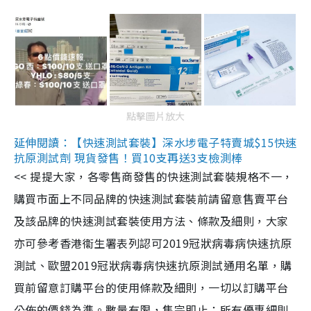
點擊圖片放大
延伸閱讀：【快速測試套裝】深水埗電子特賣城$15快速
抗原測試劑 現貨發售！買10支再送3支檢測棒
<< 提提大家，各零售商發售的快速測試套裝規格不一，
購買市面上不同品牌的快速測試套裝前請留意售賣平台
及該品牌的快速測試套裝使用方法、條款及細則，大家
亦可參考香港衞生署表列認可2019冠狀病毒病快速抗原
測試、歐盟2019冠狀病毒病快速抗原測試通用名單，購
買前留意訂購平台的使用條款及細則，一切以訂購平台
公佈的價錢為準。數量有限，售完即止；所有優惠細則