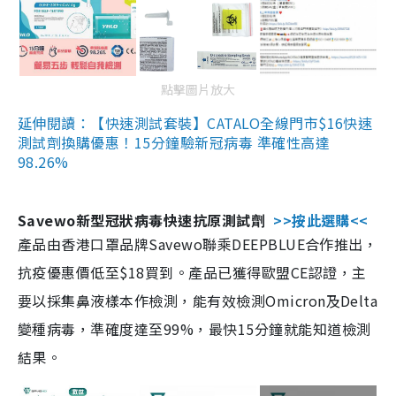
點擊圖片放大
延伸閱讀：【快速測試套裝】CATALO全線門市$16快速
測試劑換購優惠！15分鐘驗新冠病毒 準確性高達
98.26%
Savewo新型冠狀病毒快速抗原測試劑
>>按此選購<<
產品由香港口罩品牌Savewo聯乘DEEPBLUE合作推出，
抗疫優惠價低至$18買到。產品已獲得歐盟CE認證，主
要以採集鼻液樣本作檢測，能有效檢測Omicron及Delta
變種病毒，準確度達至99%，最快15分鐘就能知道檢測
結果。