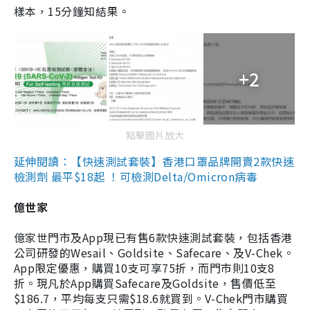
樣本，15分鐘知結果。
+2
點擊圖片放大
延伸閱讀：【快速測試套裝】香港口罩品牌開賣2款快速
檢測劑 最平$18起 ！可檢測Delta/Omicron病毒
億世家
億家世門市及App現已有售6款快速測試套裝，包括香港
公司研發的Wesail、Goldsite、Safecare、及V-Chek。
App限定優惠，購買10支可享75折，而門市則10支8
折。現凡於App購買Safecare及Goldsite，售價低至
$186.7，平均每支只需$18.6就買到。V-Chek門市購買