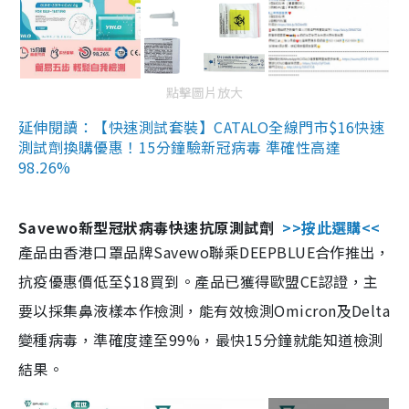
點擊圖片放大
延伸閱讀：【快速測試套裝】CATALO全線門市$16快速
測試劑換購優惠！15分鐘驗新冠病毒 準確性高達
98.26%
Savewo新型冠狀病毒快速抗原測試劑
>>按此選購<<
產品由香港口罩品牌Savewo聯乘DEEPBLUE合作推出，
抗疫優惠價低至$18買到。產品已獲得歐盟CE認證，主
要以採集鼻液樣本作檢測，能有效檢測Omicron及Delta
變種病毒，準確度達至99%，最快15分鐘就能知道檢測
結果。