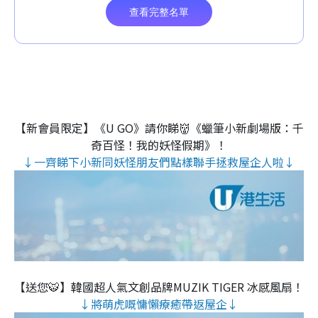
【新會員限定】《U GO》請你睇👹《蠟筆小新劇場版：千
奇百怪！我的妖怪假期》！
↓一齊睇下小新同妖怪朋友們點樣聯手拯救屋企人啦↓
【送您🐯】韓國超人氣文創品牌MUZIK TIGER 冰感風扇！
↓將萌虎嘅慵懶療癒帶返屋企↓