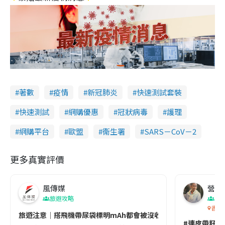
著數
疫情
新冠肺炎
快速測試套裝
快速測試
網購優惠
冠狀病毒
護理
網購平台
歐盟
衞生署
SARS－CoV－2
更多真實評價
風傳媒
營養教
旅遊攻略
生
香港
旅遊注意｜搭飛機帶尿袋標明mAh都會被沒收😱出發前切記檢查「1
#連皮帶籽都