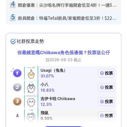
4
開倉優惠｜尖沙咀名牌行李箱開倉低至4折！一連5日 American Tourister/ace./Hallmark $200起！
5
廚具開倉｜特福Tefal廚具/家電開倉低至3折！$220起買平底鍋/炒鑊/湯煲！電飯煲/吸塵機/燙斗$418起