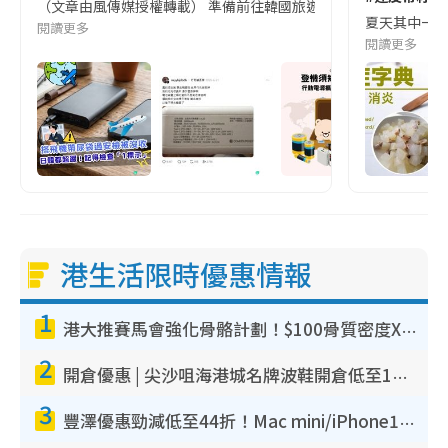
（文章由風傳媒授權轉載） 準備前往韓國旅遊的民眾，近期要特別留
夏天其中一種時
閱讀更多
閱讀更多
港生活限時優惠情報
1
港大推賽馬會強化骨骼計劃！$100骨質密度X光檢查 完成免費運動訓練送超市禮券！附參加資格
2
開倉優惠 | 尖沙咀海港城名牌波鞋開倉低至1折！On鞋$899起／Joy&Peace鞋履$98起
3
豐澤優惠勁減低至44折！Mac mini/iPhone17Pro大減價！廚房家電$220起