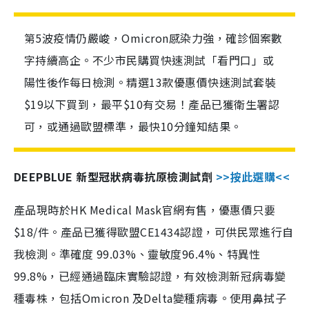
第5波疫情仍嚴峻，Omicron感染力強，確診個案數
字持續高企。不少市民購買快速測試「看門口」或
陽性後作每日檢測。精選13款優惠價快速測試套裝
$19以下買到，最平$10有交易！產品已獲衛生署認
可，或通過歐盟標準，最快10分鐘知結果。
DEEPBLUE 新型冠狀病毒抗原檢測試劑
>>按此選購<<
產品現時於HK Medical Mask官網有售，優惠價只要
$18/件。產品已獲得歐盟CE1434認證，可供民眾進行自
我檢測。準確度 99.03%、靈敏度96.4%、特異性
99.8%，已經通過臨床實驗認證，有效檢測新冠病毒變
種毒株，包括Omicron 及Delta變種病毒。使用鼻拭子