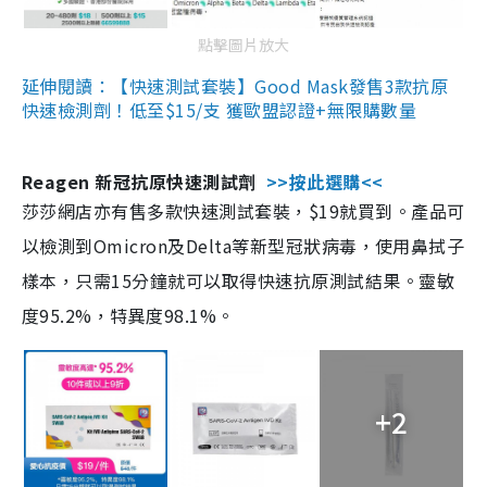
點擊圖片放大
延伸閱讀：【快速測試套裝】Good Mask發售3款抗原
快速檢測劑！低至$15/支 獲歐盟認證+無限購數量
Reagen 新冠抗原快速測試劑
>>按此選購<<
莎莎網店亦有售多款快速測試套裝，$19就買到。產品可
以檢測到Omicron及Delta等新型冠狀病毒，使用鼻拭子
樣本，只需15分鐘就可以取得快速抗原測試結果。靈敏
度95.2%，特異度98.1%。
+2