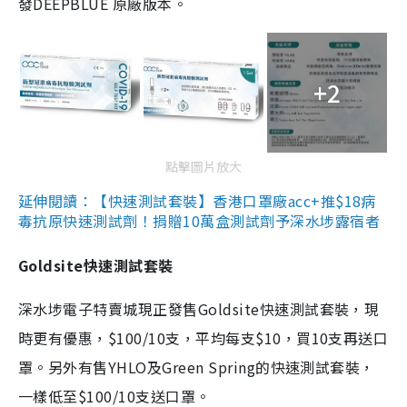
發DEEPBLUE 原廠版本。
+2
點擊圖片放大
延伸閱讀：【快速測試套裝】香港口罩廠acc+推$18病
毒抗原快速測試劑！捐贈10萬盒測試劑予深水埗露宿者
Goldsite快速測試套裝
深水埗電子特賣城現正發售Goldsite快速測試套裝，現
時更有優惠，$100/10支，平均每支$10，買10支再送口
罩。另外有售YHLO及Green Spring的快速測試套裝，
一樣低至$100/10支送口罩。