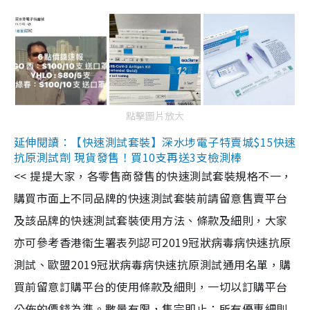
點擊圖片放大
延伸閱讀：【快速測試套裝】深水埗電子特賣城$15快速
抗原測試劑 現貨發售！買10支再送3支檢測棒
<< 提提大家，各零售商發售的快速測試套裝規格不一，
購買市面上不同品牌的快速測試套裝前請留意售賣平台
及該品牌的快速測試套裝使用方法、條款及細則，大家
亦可參考香港衞生署表列認可2019冠狀病毒病快速抗原
測試、歐盟2019冠狀病毒病快速抗原測試通用名單，購
買前留意訂購平台的使用條款及細則，一切以訂購平台
公佈的價錢為準。數量有限，售完即止；所有優惠細則