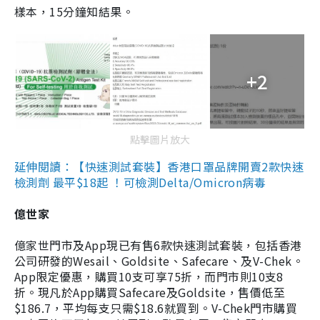
樣本，15分鐘知結果。
+2
點擊圖片放大
延伸閱讀：【快速測試套裝】香港口罩品牌開賣2款快速
檢測劑 最平$18起 ！可檢測Delta/Omicron病毒
億世家
億家世門市及App現已有售6款快速測試套裝，包括香港
公司研發的Wesail、Goldsite、Safecare、及V-Chek。
App限定優惠，購買10支可享75折，而門市則10支8
折。現凡於App購買Safecare及Goldsite，售價低至
$186.7，平均每支只需$18.6就買到。V-Chek門市購買