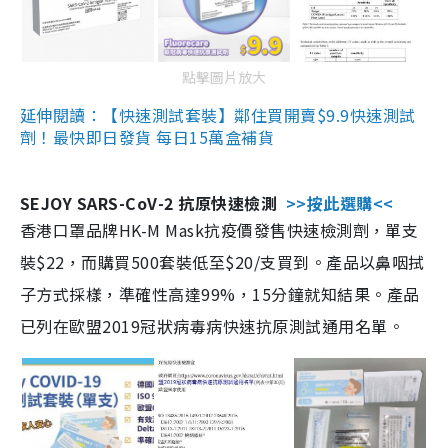
點擊圖片放大
延伸閱讀：【快速測試套裝】鄰住買開賣$9.9快速測試
劑！最快即日發貨 每日15萬盒補貨
SEJOY SARS-CoV-2 抗原快速檢測
>>按此選購<<
香港口罩品牌HK-M Mask抗疫價發售快速檢測劑，單支
裝$22，而購買500套裝低至$20/支買到。產品以鼻咽拭
子方式採樣，準確性高達99%，15分鐘就知結果。產品
已列在歐盟2019冠狀病毒病快速抗原測試通用名單。