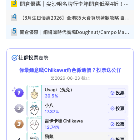
3
開倉優惠｜尖沙咀名牌行李箱開倉低至4折！一連5日 American Tourister/ace./Hallmark $200起！
4
【8月生日優惠2026】全港85大食買玩著數攻略 自助餐/火鍋放題同行免費＋誠品/DONKI送現金券
5
開倉優惠｜銅鑼灣時代廣場Doughnut/Campo Marzio開倉低至1折！背囊、書包、手袋劈價$200起