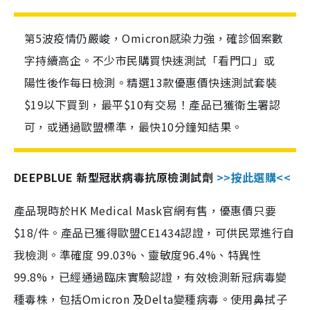
第5波疫情仍嚴峻，Omicron感染力強，確診個案數
字持續高企。不少市民購買快速測試「看門口」或
陽性後作每日檢測。精選13款優惠價快速測試套裝
$19以下買到，最平$10有交易！產品已獲衛生署認
可，或通過歐盟標準，最快10分鐘知結果。
DEEPBLUE 新型冠狀病毒抗原檢測試劑
>>按此選購<<
產品現時於HK Medical Mask官網有售，優惠價只要
$18/件。產品已獲得歐盟CE1434認證，可供民眾進行自
我檢測。準確度 99.03%、靈敏度96.4%、特異性
99.8%，已經通過臨床實驗認證，有效檢測新冠病毒變
種毒株，包括Omicron 及Delta變種病毒。使用鼻拭子