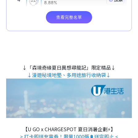
↓「森境奇緣夏日異想尋龍記」限定精品↓
↓漫遊秘境地墊、多用途旅行收納袋↓
【U GO x CHARGESPOT 夏日消暑企劃⚡】
> 打卡即送充電券！限量1000張🔋送完即止 <