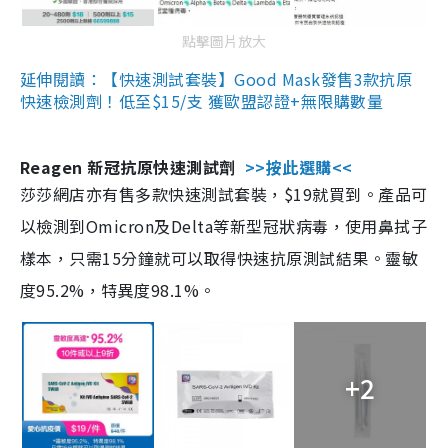
點擊圖片放大
延伸閱讀：【快速測試套裝】Good Mask發售3款抗原
快速檢測劑！低至$15/支 獲歐盟認證+無限購數量
Reagen 新冠抗原快速測試劑
>>按此選購<<
莎莎網店亦有售多款快速測試套裝，$19就買到。產品可
以檢測到Omicron及Delta等新型冠狀病毒，使用鼻拭子
樣本，只需15分鐘就可以取得快速抗原測試結果。靈敏
度95.2%，特異度98.1%。
+2