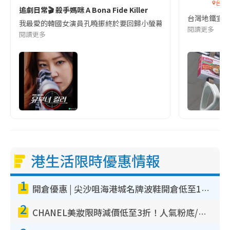
台灣
追劇日常🎬 殺手媽咪 A Bona Fide Killer
台灣地鐵宣
我最愛的韓國女演員孔曉振終於要回歸小螢幕啦!這次的劇本改編自同名
閱讀更多
閱讀更多
港生活限時優惠情報
1
開倉優惠 | 尖沙咀海港城名牌波鞋開倉低至1折！On鞋$899起／Joy&Peace鞋履$98起
2
CHANEL美妝限時減價低至3折！人氣粉底/唇膏/精華液低至$275！COCO香水都有平