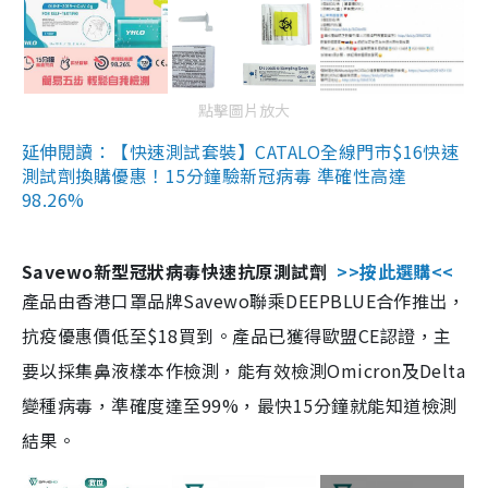
點擊圖片放大
延伸閱讀：【快速測試套裝】CATALO全線門市$16快速
測試劑換購優惠！15分鐘驗新冠病毒 準確性高達
98.26%
Savewo新型冠狀病毒快速抗原測試劑
>>按此選購<<
產品由香港口罩品牌Savewo聯乘DEEPBLUE合作推出，
抗疫優惠價低至$18買到。產品已獲得歐盟CE認證，主
要以採集鼻液樣本作檢測，能有效檢測Omicron及Delta
變種病毒，準確度達至99%，最快15分鐘就能知道檢測
結果。