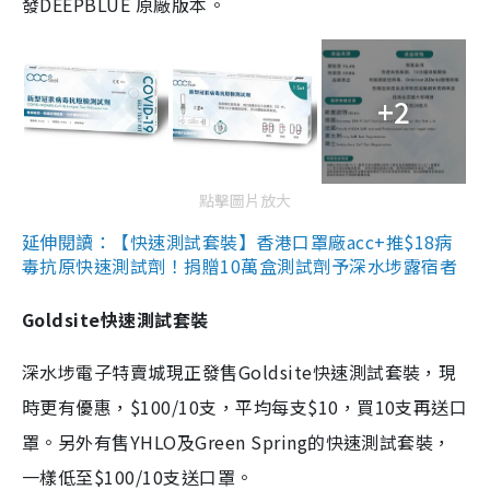
發DEEPBLUE 原廠版本。
+2
點擊圖片放大
延伸閱讀：【快速測試套裝】香港口罩廠acc+推$18病
毒抗原快速測試劑！捐贈10萬盒測試劑予深水埗露宿者
Goldsite快速測試套裝
深水埗電子特賣城現正發售Goldsite快速測試套裝，現
時更有優惠，$100/10支，平均每支$10，買10支再送口
罩。另外有售YHLO及Green Spring的快速測試套裝，
一樣低至$100/10支送口罩。