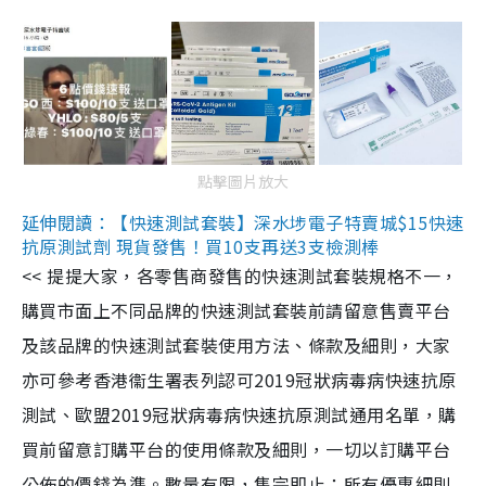
點擊圖片放大
延伸閱讀：【快速測試套裝】深水埗電子特賣城$15快速
抗原測試劑 現貨發售！買10支再送3支檢測棒
<< 提提大家，各零售商發售的快速測試套裝規格不一，
購買市面上不同品牌的快速測試套裝前請留意售賣平台
及該品牌的快速測試套裝使用方法、條款及細則，大家
亦可參考香港衞生署表列認可2019冠狀病毒病快速抗原
測試、歐盟2019冠狀病毒病快速抗原測試通用名單，購
買前留意訂購平台的使用條款及細則，一切以訂購平台
公佈的價錢為準。數量有限，售完即止；所有優惠細則