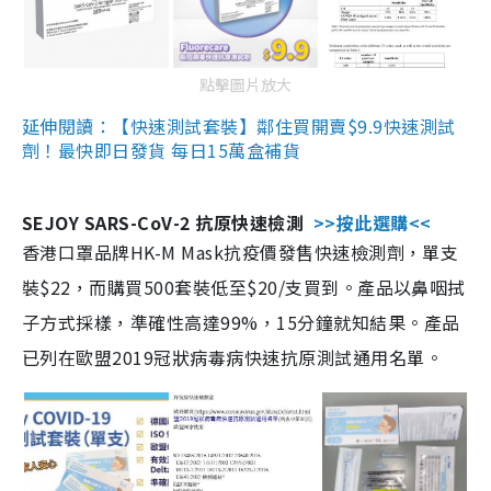
點擊圖片放大
延伸閱讀：【快速測試套裝】鄰住買開賣$9.9快速測試
劑！最快即日發貨 每日15萬盒補貨
SEJOY SARS-CoV-2 抗原快速檢測
>>按此選購<<
香港口罩品牌HK-M Mask抗疫價發售快速檢測劑，單支
裝$22，而購買500套裝低至$20/支買到。產品以鼻咽拭
子方式採樣，準確性高達99%，15分鐘就知結果。產品
已列在歐盟2019冠狀病毒病快速抗原測試通用名單。