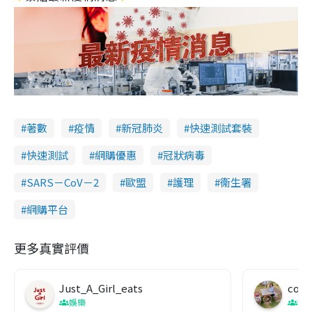
著數
疫情
新冠肺炎
快速測試套裝
快速測試
網購優惠
冠狀病毒
SARS－CoV－2
歐盟
護理
衞生署
網購平台
更多真實評價
Just_A_Girl_eats
co c
娛樂
吹