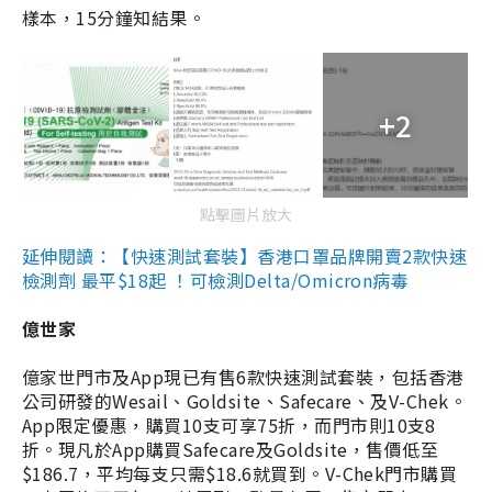
樣本，15分鐘知結果。
+2
點擊圖片放大
延伸閱讀：【快速測試套裝】香港口罩品牌開賣2款快速
檢測劑 最平$18起 ！可檢測Delta/Omicron病毒
億世家
億家世門市及App現已有售6款快速測試套裝，包括香港
公司研發的Wesail、Goldsite、Safecare、及V-Chek。
App限定優惠，購買10支可享75折，而門市則10支8
折。現凡於App購買Safecare及Goldsite，售價低至
$186.7，平均每支只需$18.6就買到。V-Chek門市購買