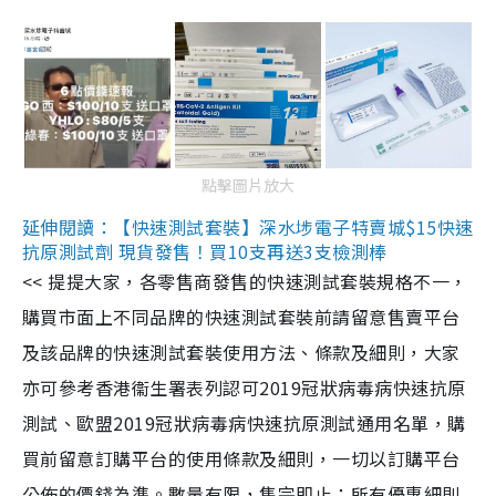
點擊圖片放大
延伸閱讀：【快速測試套裝】深水埗電子特賣城$15快速
抗原測試劑 現貨發售！買10支再送3支檢測棒
<< 提提大家，各零售商發售的快速測試套裝規格不一，
購買市面上不同品牌的快速測試套裝前請留意售賣平台
及該品牌的快速測試套裝使用方法、條款及細則，大家
亦可參考香港衞生署表列認可2019冠狀病毒病快速抗原
測試、歐盟2019冠狀病毒病快速抗原測試通用名單，購
買前留意訂購平台的使用條款及細則，一切以訂購平台
公佈的價錢為準。數量有限，售完即止；所有優惠細則