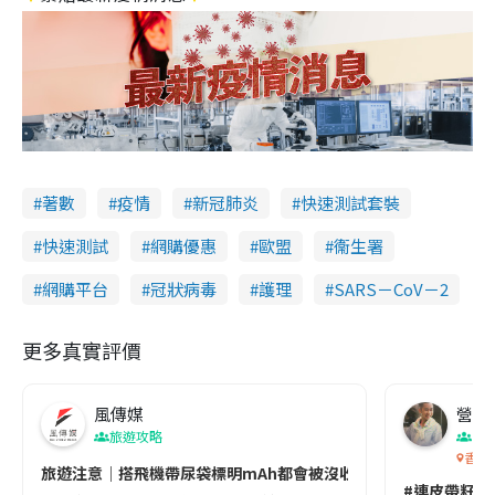
著數
疫情
新冠肺炎
快速測試套裝
快速測試
網購優惠
歐盟
衞生署
網購平台
冠狀病毒
護理
SARS－CoV－2
更多真實評價
風傳媒
營養教
旅遊攻略
生
香港
旅遊注意｜搭飛機帶尿袋標明mAh都會被沒收😱出發前切記檢查「1
#連皮帶籽都