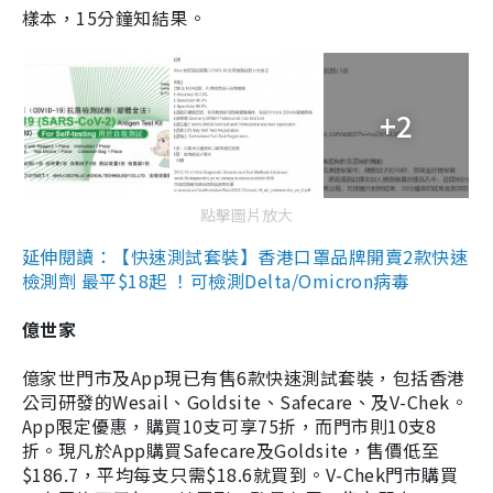
樣本，15分鐘知結果。
+2
點擊圖片放大
延伸閱讀：【快速測試套裝】香港口罩品牌開賣2款快速
檢測劑 最平$18起 ！可檢測Delta/Omicron病毒
億世家
億家世門市及App現已有售6款快速測試套裝，包括香港
公司研發的Wesail、Goldsite、Safecare、及V-Chek。
App限定優惠，購買10支可享75折，而門市則10支8
折。現凡於App購買Safecare及Goldsite，售價低至
$186.7，平均每支只需$18.6就買到。V-Chek門市購買