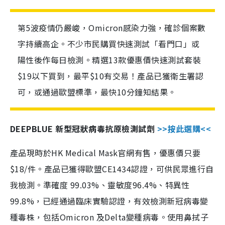
第5波疫情仍嚴峻，Omicron感染力強，確診個案數
字持續高企。不少市民購買快速測試「看門口」或
陽性後作每日檢測。精選13款優惠價快速測試套裝
$19以下買到，最平$10有交易！產品已獲衛生署認
可，或通過歐盟標準，最快10分鐘知結果。
DEEPBLUE 新型冠狀病毒抗原檢測試劑
>>按此選購<<
產品現時於HK Medical Mask官網有售，優惠價只要
$18/件。產品已獲得歐盟CE1434認證，可供民眾進行自
我檢測。準確度 99.03%、靈敏度96.4%、特異性
99.8%，已經通過臨床實驗認證，有效檢測新冠病毒變
種毒株，包括Omicron 及Delta變種病毒。使用鼻拭子