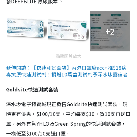
發DEEPBLUE 原廠版本。
+2
點擊圖片放大
延伸閱讀：【快速測試套裝】香港口罩廠acc+推$18病
毒抗原快速測試劑！捐贈10萬盒測試劑予深水埗露宿者
Goldsite快速測試套裝
深水埗電子特賣城現正發售Goldsite快速測試套裝，現
時更有優惠，$100/10支，平均每支$10，買10支再送口
罩。另外有售YHLO及Green Spring的快速測試套裝，
一樣低至$100/10支送口罩。