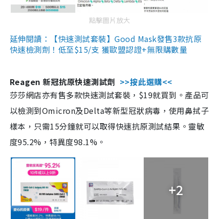
點擊圖片放大
延伸閱讀：【快速測試套裝】Good Mask發售3款抗原
快速檢測劑！低至$15/支 獲歐盟認證+無限購數量
Reagen 新冠抗原快速測試劑
>>按此選購<<
莎莎網店亦有售多款快速測試套裝，$19就買到。產品可
以檢測到Omicron及Delta等新型冠狀病毒，使用鼻拭子
樣本，只需15分鐘就可以取得快速抗原測試結果。靈敏
度95.2%，特異度98.1%。
+2