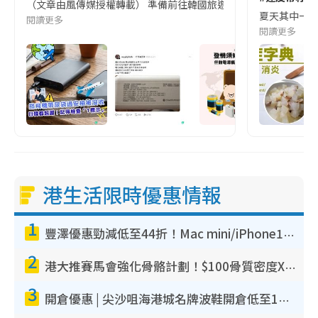
（文章由風傳媒授權轉載） 準備前往韓國旅遊的民眾，近期要特別留
夏天其中一種時
閱讀更多
閱讀更多
港生活限時優惠情報
1
豐澤優惠勁減低至44折！Mac mini/iPhone17Pro大減價！廚房家電$220起
2
港大推賽馬會強化骨骼計劃！$100骨質密度X光檢查 完成免費運動訓練送超市禮券！附參加資格
3
開倉優惠 | 尖沙咀海港城名牌波鞋開倉低至1折！On鞋$899起／Joy&Peace鞋履$98起