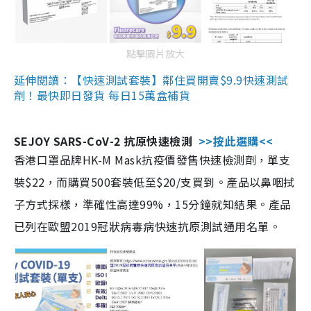
點擊圖片放大
延伸閱讀：【快速測試套裝】鄰住買開賣$9.9快速測試
劑！最快即日發貨 每日15萬盒補貨
SEJOY SARS-CoV-2 抗原快速檢測
>>按此選購<<
香港口罩品牌HK-M Mask抗疫價發售快速檢測劑，單支
裝$22，而購買500套裝低至$20/支買到。產品以鼻咽拭
子方式採樣，準確性高達99%，15分鐘就知結果。產品
已列在歐盟2019冠狀病毒病快速抗原測試通用名單。