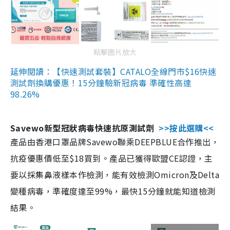
點擊圖片放大
延伸閱讀：【快速測試套裝】CATALO全線門市$16快速
測試劑換購優惠！15分鐘驗新冠病毒 準確性高達
98.26%
Savewo新型冠狀病毒快速抗原測試劑
>>按此選購<<
產品由香港口罩品牌Savewo聯乘DEEPBLUE合作推出，
抗疫優惠價低至$18買到。產品已獲得歐盟CE認證，主
要以採集鼻液樣本作檢測，能有效檢測Omicron及Delta
變種病毒，準確度達至99%，最快15分鐘就能知道檢測
結果。