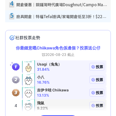
4
開倉優惠｜銅鑼灣時代廣場Doughnut/Campo Marzio開倉低至1折！背囊、書包、手袋劈價$200起
5
廚具開倉｜特福Tefal廚具/家電開倉低至3折！$220起買平底鍋/炒鑊/湯煲！電飯煲/吸塵機/燙斗$418起