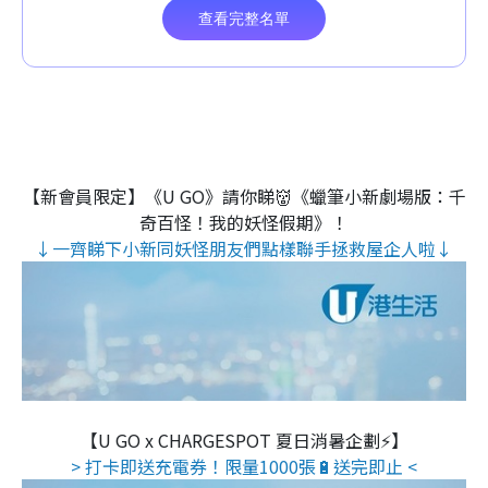
【新會員限定】《U GO》請你睇👹《蠟筆小新劇場版：千
奇百怪！我的妖怪假期》！
↓一齊睇下小新同妖怪朋友們點樣聯手拯救屋企人啦↓
【U GO x CHARGESPOT 夏日消暑企劃⚡】
> 打卡即送充電券！限量1000張🔋送完即止 <