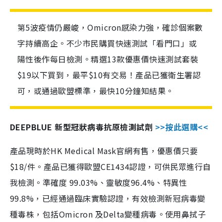
第5波疫情仍嚴峻，Omicron感染力強，確診個案數
字持續高企。不少市民購買快速測試「看門口」或
陽性後作每日檢測。精選13款優惠價快速測試套裝
$19以下買到，最平$10有交易！產品已獲衛生署認
可，或通過歐盟標準，最快10分鐘知結果。
DEEPBLUE 新型冠狀病毒抗原檢測試劑
>>按此選購<<
產品現時於HK Medical Mask官網有售，優惠價只要
$18/件。產品已獲得歐盟CE1434認證，可供民眾進行自
我檢測。準確度 99.03%、靈敏度96.4%、特異性
99.8%，已經通過臨床實驗認證，有效檢測新冠病毒變
種毒株，包括Omicron 及Delta變種病毒。使用鼻拭子