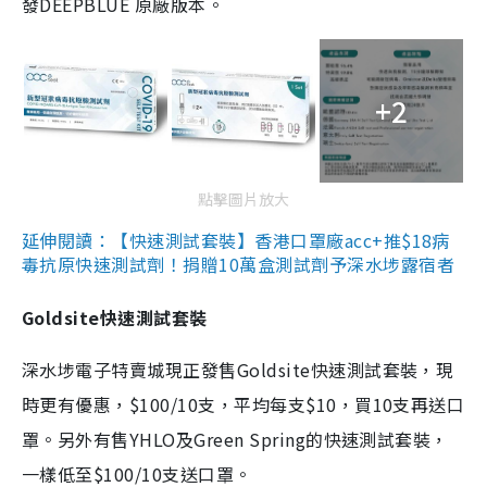
發DEEPBLUE 原廠版本。
+2
點擊圖片放大
延伸閱讀：【快速測試套裝】香港口罩廠acc+推$18病
毒抗原快速測試劑！捐贈10萬盒測試劑予深水埗露宿者
Goldsite快速測試套裝
深水埗電子特賣城現正發售Goldsite快速測試套裝，現
時更有優惠，$100/10支，平均每支$10，買10支再送口
罩。另外有售YHLO及Green Spring的快速測試套裝，
一樣低至$100/10支送口罩。