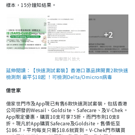
樣本，15分鐘知結果。
+2
點擊圖片放大
延伸閱讀：【快速測試套裝】香港口罩品牌開賣2款快速
檢測劑 最平$18起 ！可檢測Delta/Omicron病毒
億世家
億家世門市及App現已有售6款快速測試套裝，包括香港
公司研發的Wesail、Goldsite、Safecare、及V-Chek。
App限定優惠，購買10支可享75折，而門市則10支8
折。現凡於App購買Safecare及Goldsite，售價低至
$186.7，平均每支只需$18.6就買到。V-Chek門市購買