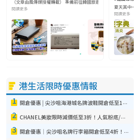
（文章由風傳媒授權轉載） 準備前往韓國旅遊的民眾，近期要特別留
夏天其中一種時
閱讀更多
閱讀更多
港生活限時優惠情報
1
開倉優惠 | 尖沙咀海港城名牌波鞋開倉低至1折！On鞋$899起／Joy&Peace鞋履$98起
2
CHANEL美妝限時減價低至3折！人氣粉底/唇膏/精華液低至$275！COCO香水都有平
3
開倉優惠｜尖沙咀名牌行李箱開倉低至4折！一連5日 American Tourister/ace./Hallmark $200起！