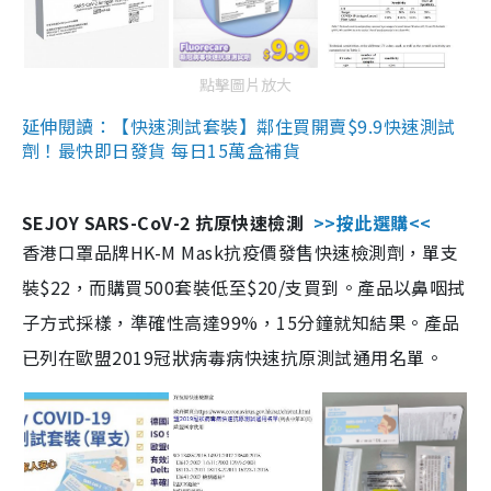
點擊圖片放大
延伸閱讀：【快速測試套裝】鄰住買開賣$9.9快速測試
劑！最快即日發貨 每日15萬盒補貨
SEJOY SARS-CoV-2 抗原快速檢測
>>按此選購<<
香港口罩品牌HK-M Mask抗疫價發售快速檢測劑，單支
裝$22，而購買500套裝低至$20/支買到。產品以鼻咽拭
子方式採樣，準確性高達99%，15分鐘就知結果。產品
已列在歐盟2019冠狀病毒病快速抗原測試通用名單。