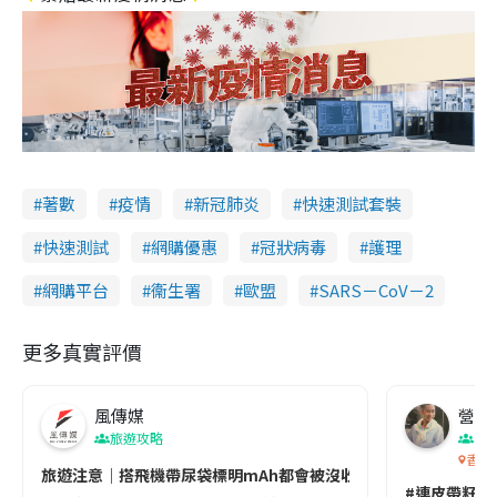
著數
疫情
新冠肺炎
快速測試套裝
快速測試
網購優惠
冠狀病毒
護理
網購平台
衞生署
歐盟
SARS－CoV－2
更多真實評價
風傳媒
營養教
旅遊攻略
生
香港
旅遊注意｜搭飛機帶尿袋標明mAh都會被沒收😱出發前切記檢查「1
#連皮帶籽都