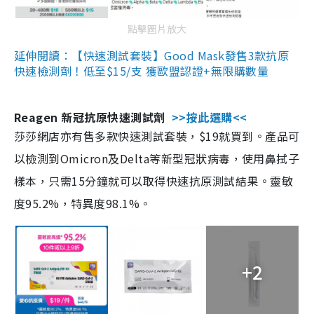
點擊圖片放大
延伸閱讀：【快速測試套裝】Good Mask發售3款抗原
快速檢測劑！低至$15/支 獲歐盟認證+無限購數量
Reagen 新冠抗原快速測試劑
>>按此選購<<
莎莎網店亦有售多款快速測試套裝，$19就買到。產品可
以檢測到Omicron及Delta等新型冠狀病毒，使用鼻拭子
樣本，只需15分鐘就可以取得快速抗原測試結果。靈敏
度95.2%，特異度98.1%。
+2