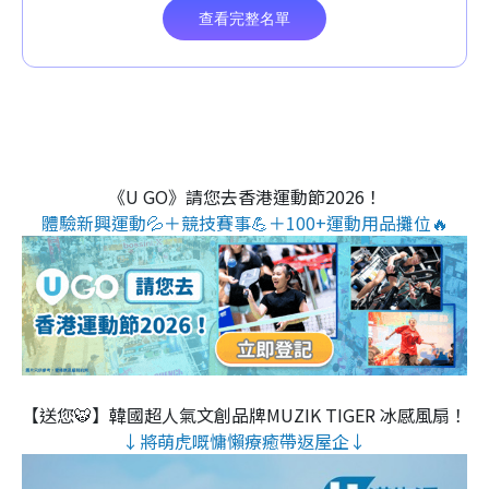
《U GO》請您去香港運動節2026！
體驗新興運動💦＋競技賽事💪＋100+運動用品攤位🔥
【送您🐯】韓國超人氣文創品牌MUZIK TIGER 冰感風扇！
↓將萌虎嘅慵懶療癒帶返屋企↓