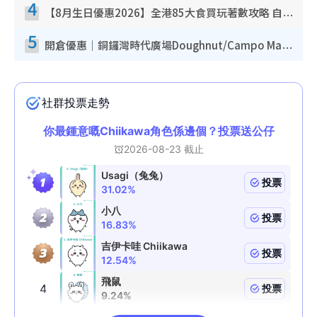
4
【8月生日優惠2026】全港85大食買玩著數攻略 自助餐/火鍋放題同行免費＋誠品/DONKI送現金券
5
開倉優惠｜銅鑼灣時代廣場Doughnut/Campo Marzio開倉低至1折！背囊、書包、手袋劈價$200起