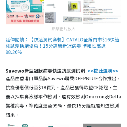
點擊圖片放大
延伸閱讀：【快速測試套裝】CATALO全線門市$16快速
測試劑換購優惠！15分鐘驗新冠病毒 準確性高達
98.26%
Savewo新型冠狀病毒快速抗原測試劑
>>按此選購<<
產品由香港口罩品牌Savewo聯乘DEEPBLUE合作推出，
抗疫優惠價低至$18買到。產品已獲得歐盟CE認證，主
要以採集鼻液樣本作檢測，能有效檢測Omicron及Delta
變種病毒，準確度達至99%，最快15分鐘就能知道檢測
結果。