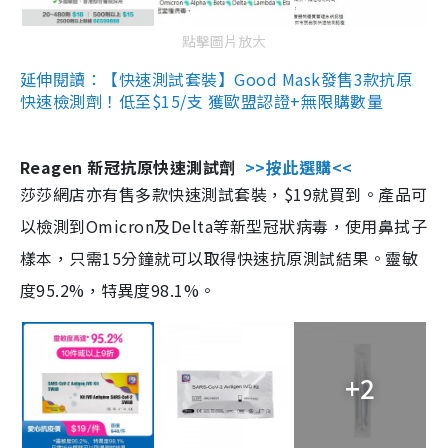
點擊圖片放大
延伸閱讀：【快速測試套裝】Good Mask發售3款抗原
快速檢測劑！低至$15/支 獲歐盟認證+無限購數量
Reagen 新冠抗原快速測試劑
>>按此選購<<
莎莎網店亦有售多款快速測試套裝，$19就買到。產品可
以檢測到Omicron及Delta等新型冠狀病毒，使用鼻拭子
樣本，只需15分鐘就可以取得快速抗原測試結果。靈敏
度95.2%，特異度98.1%。
+2