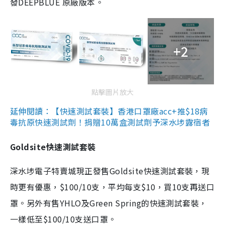
發DEEPBLUE 原廠版本。
+2
點擊圖片放大
延伸閱讀：【快速測試套裝】香港口罩廠acc+推$18病
毒抗原快速測試劑！捐贈10萬盒測試劑予深水埗露宿者
Goldsite快速測試套裝
深水埗電子特賣城現正發售Goldsite快速測試套裝，現
時更有優惠，$100/10支，平均每支$10，買10支再送口
罩。另外有售YHLO及Green Spring的快速測試套裝，
一樣低至$100/10支送口罩。