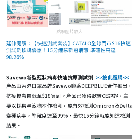
點擊圖片放大
延伸閱讀：【快速測試套裝】CATALO全線門市$16快速
測試劑換購優惠！15分鐘驗新冠病毒 準確性高達
98.26%
Savewo新型冠狀病毒快速抗原測試劑
>>按此選購<<
產品由香港口罩品牌Savewo聯乘DEEPBLUE合作推出，
抗疫優惠價低至$18買到。產品已獲得歐盟CE認證，主
要以採集鼻液樣本作檢測，能有效檢測Omicron及Delta
變種病毒，準確度達至99%，最快15分鐘就能知道檢測
結果。