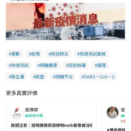
著數
疫情
新冠肺炎
快速測試套裝
快速測試
網購優惠
冠狀病毒
護理
衞生署
歐盟
網購平台
SARS－CoV－2
更多真實評價
風傳媒
營養教
旅遊攻略
生
香港
旅遊注意｜搭飛機帶尿袋標明mAh都會被沒收😱出發前切記檢查「1
#連皮帶籽都