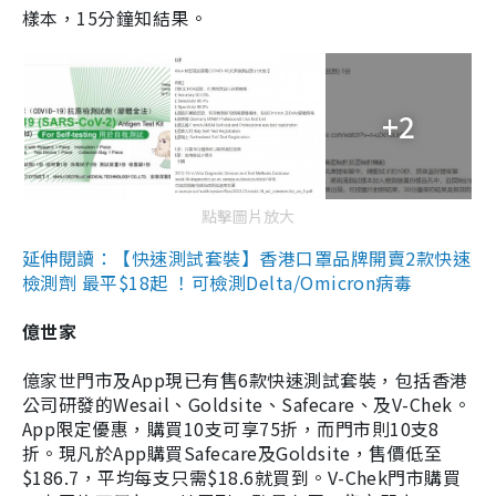
樣本，15分鐘知結果。
+2
點擊圖片放大
延伸閱讀：【快速測試套裝】香港口罩品牌開賣2款快速
檢測劑 最平$18起 ！可檢測Delta/Omicron病毒
億世家
億家世門市及App現已有售6款快速測試套裝，包括香港
公司研發的Wesail、Goldsite、Safecare、及V-Chek。
App限定優惠，購買10支可享75折，而門市則10支8
折。現凡於App購買Safecare及Goldsite，售價低至
$186.7，平均每支只需$18.6就買到。V-Chek門市購買