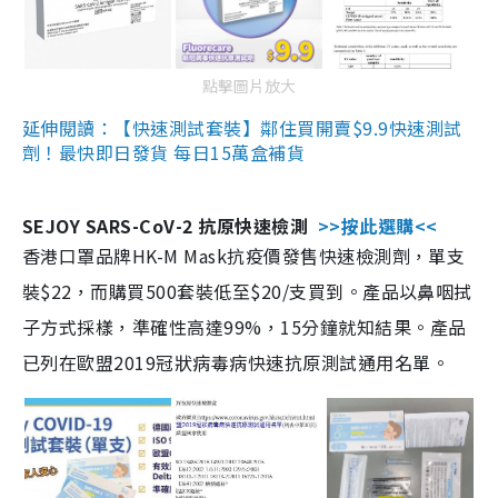
點擊圖片放大
延伸閱讀：【快速測試套裝】鄰住買開賣$9.9快速測試
劑！最快即日發貨 每日15萬盒補貨
SEJOY SARS-CoV-2 抗原快速檢測
>>按此選購<<
香港口罩品牌HK-M Mask抗疫價發售快速檢測劑，單支
裝$22，而購買500套裝低至$20/支買到。產品以鼻咽拭
子方式採樣，準確性高達99%，15分鐘就知結果。產品
已列在歐盟2019冠狀病毒病快速抗原測試通用名單。