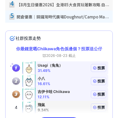
4
【8月生日優惠2026】全港85大食買玩著數攻略 自助餐/火鍋放題同行免費＋誠品/DONKI送現金券
5
開倉優惠｜銅鑼灣時代廣場Doughnut/Campo Marzio開倉低至1折！背囊、書包、手袋劈價$200起