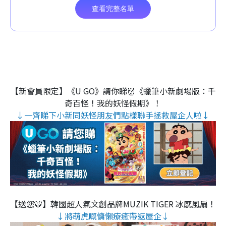
【新會員限定】《U GO》請你睇👹《蠟筆小新劇場版：千
奇百怪！我的妖怪假期》！
↓一齊睇下小新同妖怪朋友們點樣聯手拯救屋企人啦↓
【送您🐯】韓國超人氣文創品牌MUZIK TIGER 冰感風扇！
↓將萌虎嘅慵懶療癒帶返屋企↓