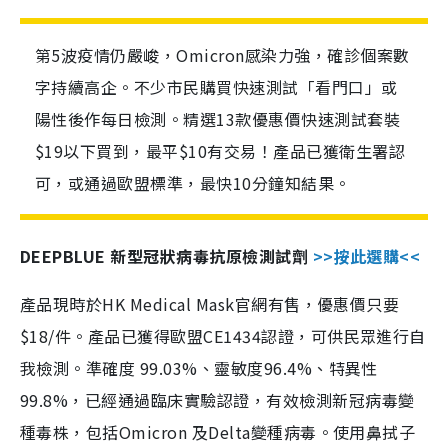
第5波疫情仍嚴峻，Omicron感染力強，確診個案數
字持續高企。不少市民購買快速測試「看門口」或
陽性後作每日檢測。精選13款優惠價快速測試套裝
$19以下買到，最平$10有交易！產品已獲衛生署認
可，或通過歐盟標準，最快10分鐘知結果。
DEEPBLUE 新型冠狀病毒抗原檢測試劑
>>按此選購<<
產品現時於HK Medical Mask官網有售，優惠價只要
$18/件。產品已獲得歐盟CE1434認證，可供民眾進行自
我檢測。準確度 99.03%、靈敏度96.4%、特異性
99.8%，已經通過臨床實驗認證，有效檢測新冠病毒變
種毒株，包括Omicron 及Delta變種病毒。使用鼻拭子