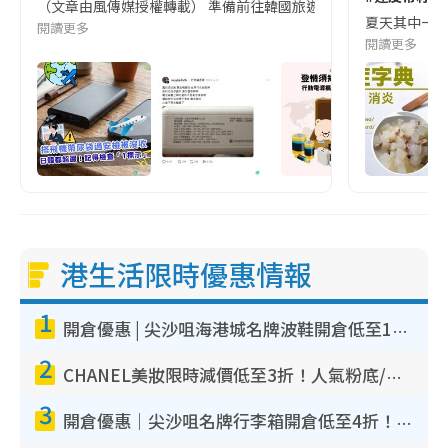
（文章由風傳媒授權轉載） 準備前往韓國旅遊的民眾，近期要特別留
夏天其中一種時
閱讀更多
閱讀更多
港生活限時優惠情報
1
開倉優惠 | 尖沙咀海港城名牌波鞋開倉低至1折！On鞋$899起／Joy&Peace鞋履$98起
2
CHANEL美妝限時減價低至3折！人氣粉底/唇膏/精華液低至$275！COCO香水都有平
3
開倉優惠｜尖沙咀名牌行李箱開倉低至4折！一連5日 American Tourister/ace./Hallmark $200起！