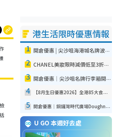
港生活限時優惠情報
1
作
開倉優惠 | 尖沙咀海港城名牌波鞋開倉低至1折！On鞋$899起／Joy&Peace鞋履$98起
標
2
CHANEL美妝限時減價低至3折！人氣粉底/唇膏/精華液低至$275！COCO香水都有平
3
開倉優惠｜尖沙咀名牌行李箱開倉低至4折！一連5日 American Tourister/ace./Hallmark $200起！
4
【8月生日優惠2026】全港85大食買玩著數攻略 自助餐/火鍋放題同行免費＋誠品/DONKI送現金券
5
我檢
開倉優惠｜銅鑼灣時代廣場Doughnut/Campo Marzio開倉低至1折！背囊、書包、手袋劈價$200起
包括
U GO 本週好去處