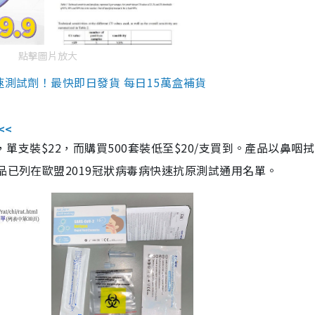
點擊圖片放大
速測試劑！最快即日發貨 每日15萬盒補貨
<<
，單支裝$22，而購買500套裝低至$20/支買到。產品以鼻咽
品已列在歐盟2019冠狀病毒病快速抗原測試通用名單。