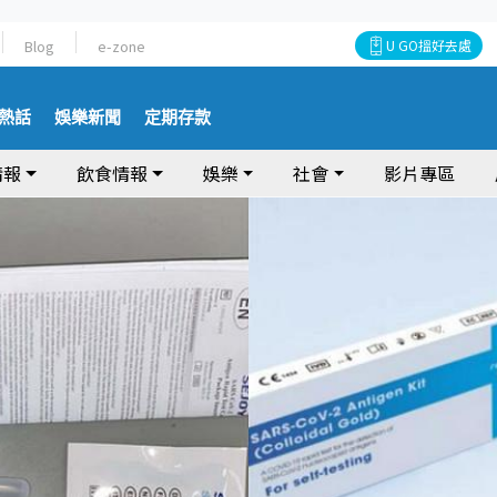
Blog
e-zone
U GO搵好去處
熱話
娛樂新聞
定期存款
情報
飲食情報
娛樂
社會
影片專區