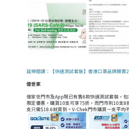
延伸閱讀：【快速測試套裝】香港口罩品牌開賣2款快速
億世家
億家世門市及App現已有售6款快速測試套裝，包括香港公司
限定優惠，購買10支可享75折，而門市則10支8折。現
支只需$18.6就買到。V-Chek門市購買一支平