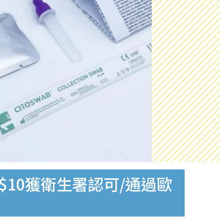
$10獲衛生署認可/通過歐