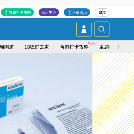
社群打卡攻略
商戶中心
下載 App
繁
简
周圍遊
18區好去處
香港打卡攻略
主題特集