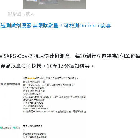
點擊圖片放大
測試劑優惠 無限購數量！可檢測Omicron病毒
are SARS-Cov-2 抗原快速檢測盒，每20劑獨立包裝為1個單位
5。產品以鼻拭子採樣，10至15分鐘知結果。