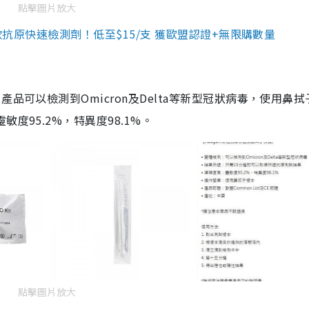
點擊圖片放大
3款抗原快速檢測劑！低至$15/支 獲歐盟認證+無限購數量
品可以檢測到Omicron及Delta等新型冠狀病毒，使用鼻拭
度95.2%，特異度98.1%。
點擊圖片放大