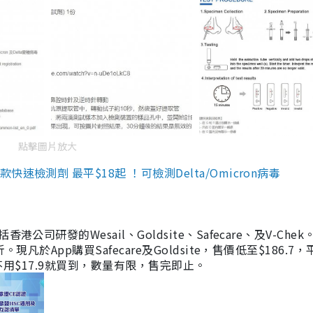
點擊圖片放大
檢測劑 最平$18起 ！可檢測Delta/Omicron病毒
研發的Wesail、Goldsite、Safecare、及V-Chek。
凡於App購買Safecare及Goldsite，售價低至$186.7
均不用$17.9就買到，數量有限，售完即止。