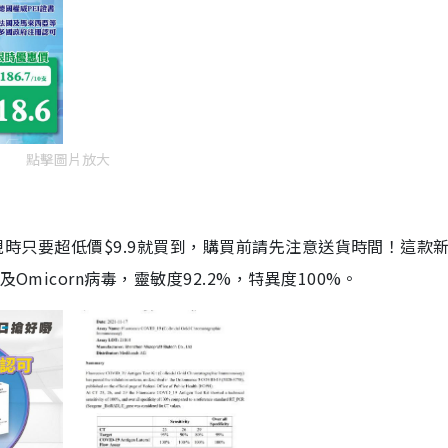
點擊圖片放大
劑，現時只要超低價$9.9就買到，購買前請先注意送貨時間！這款
Omicorn病毒，靈敏度92.2%，特異度100%。