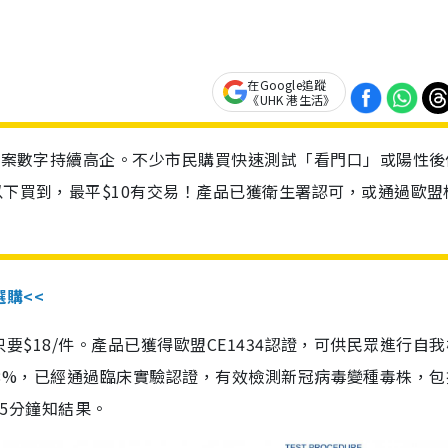
在Google追蹤
《UHK 港生活》
診個案數字持續高企。不少市民購買快速測試「看門口」或陽性後
以下買到，最平$10有交易！產品已獲衛生署認可，或通過歐盟
選購<<
惠價只要$18/件。產品已獲得歐盟CE1434認證，可供民眾進行自
性99.8%，已經通過臨床實驗認證，有效檢測新冠病毒變種毒株，
，15分鐘知結果。