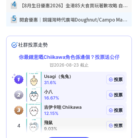
4
【8月生日優惠2026】全港85大食買玩著數攻略 自助餐/火鍋放題同行免費＋誠品/DONKI送現金券
5
開倉優惠｜銅鑼灣時代廣場Doughnut/Campo Marzio開倉低至1折！背囊、書包、手袋劈價$200起