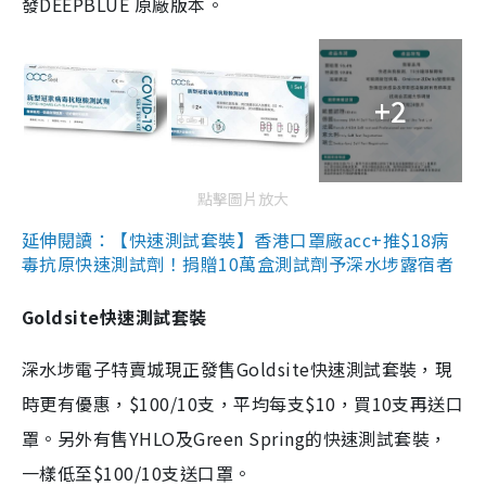
發DEEPBLUE 原廠版本。
+2
點擊圖片放大
延伸閱讀：【快速測試套裝】香港口罩廠acc+推$18病
毒抗原快速測試劑！捐贈10萬盒測試劑予深水埗露宿者
Goldsite快速測試套裝
深水埗電子特賣城現正發售Goldsite快速測試套裝，現
時更有優惠，$100/10支，平均每支$10，買10支再送口
罩。另外有售YHLO及Green Spring的快速測試套裝，
一樣低至$100/10支送口罩。