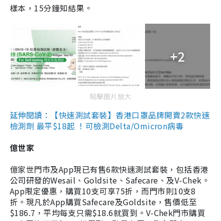
樣本，15分鐘知結果。
+2
點擊圖片放大
延伸閱讀：【快速測試套裝】香港口罩品牌開賣2款快速
檢測劑 最平$18起 ！可檢測Delta/Omicron病毒
億世家
億家世門市及App現已有售6款快速測試套裝，包括香港
公司研發的Wesail、Goldsite、Safecare、及V-Chek。
App限定優惠，購買10支可享75折，而門市則10支8
折。現凡於App購買Safecare及Goldsite，售價低至
$186.7，平均每支只需$18.6就買到。V-Chek門市購買