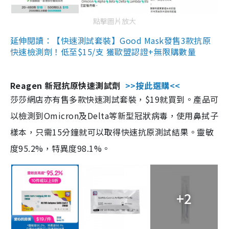
點擊圖片放大
延伸閱讀：【快速測試套裝】Good Mask發售3款抗原
快速檢測劑！低至$15/支 獲歐盟認證+無限購數量
Reagen 新冠抗原快速測試劑
>>按此選購<<
莎莎網店亦有售多款快速測試套裝，$19就買到。產品可
以檢測到Omicron及Delta等新型冠狀病毒，使用鼻拭子
樣本，只需15分鐘就可以取得快速抗原測試結果。靈敏
度95.2%，特異度98.1%。
+2