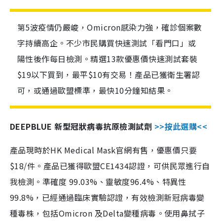
第5波疫情仍嚴峻，Omicron感染力強，確診個案數
字持續高企。不少市民購買快速測試「看門口」或
陽性後作每日檢測。精選13款優惠價快速測試套裝
$19以下買到，最平$10有交易！產品已獲衛生署認
可，或通過歐盟標準，最快10分鐘知結果。
DEEPBLUE 新型冠狀病毒抗原檢測試劑
>>按此選購<<
產品現時於HK Medical Mask官網有售，優惠價只要
$18/件。產品已獲得歐盟CE1434認證，可供民眾進行自
我檢測。準確度 99.03%、靈敏度96.4%、特異性
99.8%，已經通過臨床實驗認證，有效檢測新冠病毒變
種毒株，包括Omicron 及Delta變種病毒。使用鼻拭子