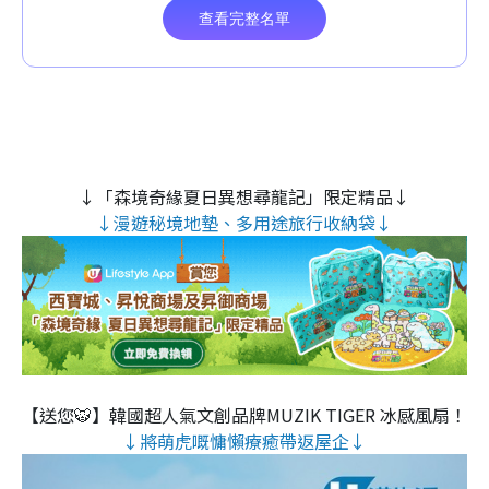
↓「森境奇緣夏日異想尋龍記」限定精品↓
↓漫遊秘境地墊、多用途旅行收納袋↓
【送您🐯】韓國超人氣文創品牌MUZIK TIGER 冰感風扇！
↓將萌虎嘅慵懶療癒帶返屋企↓