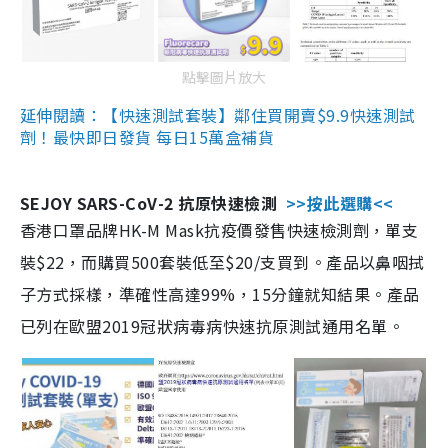
點擊圖片放大
延伸閱讀：【快速測試套裝】鄰住買開賣$9.9快速測試
劑！最快即日發貨 每日15萬盒補貨
SEJOY SARS-CoV-2 抗原快速檢測
>>按此選購<<
香港口罩品牌HK-M Mask抗疫價發售快速檢測劑，單支
裝$22，而購買500套裝低至$20/支買到。產品以鼻咽拭
子方式採樣，準確性高達99%，15分鐘就知結果。產品
已列在歐盟2019冠狀病毒病快速抗原測試通用名單。