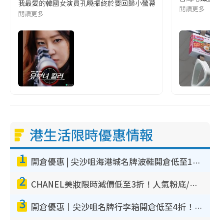
我最愛的韓國女演員孔曉振終於要回歸小螢幕啦!這次的劇本改編自同名
閱讀更多
閱讀更多
港生活限時優惠情報
1
開倉優惠 | 尖沙咀海港城名牌波鞋開倉低至1折！On鞋$899起／Joy&Peace鞋履$98起
2
CHANEL美妝限時減價低至3折！人氣粉底/唇膏/精華液低至$275！COCO香水都有平
3
開倉優惠｜尖沙咀名牌行李箱開倉低至4折！一連5日 American Tourister/ace./Hallmark $200起！