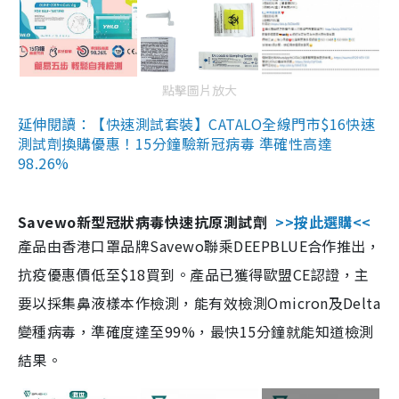
點擊圖片放大
延伸閱讀：【快速測試套裝】CATALO全線門市$16快速
測試劑換購優惠！15分鐘驗新冠病毒 準確性高達
98.26%
Savewo新型冠狀病毒快速抗原測試劑
>>按此選購<<
產品由香港口罩品牌Savewo聯乘DEEPBLUE合作推出，
抗疫優惠價低至$18買到。產品已獲得歐盟CE認證，主
要以採集鼻液樣本作檢測，能有效檢測Omicron及Delta
變種病毒，準確度達至99%，最快15分鐘就能知道檢測
結果。