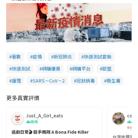
著數
疫情
新冠肺炎
快速測試套裝
快速測試
網購優惠
網購平台
歐盟
護理
SARS－CoV－2
冠狀病毒
衞生署
更多真實評價
Just_A_Girl_eats
co c
娛樂
吹
台灣
追劇日常🎬 殺手媽咪 A Bona Fide Killer
台灣地鐵宣