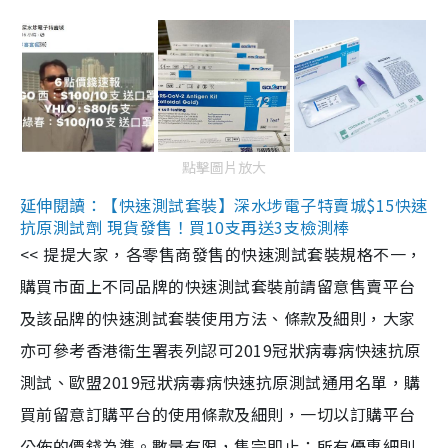
點擊圖片放大
延伸閱讀：【快速測試套裝】深水埗電子特賣城$15快速
抗原測試劑 現貨發售！買10支再送3支檢測棒
<< 提提大家，各零售商發售的快速測試套裝規格不一，
購買市面上不同品牌的快速測試套裝前請留意售賣平台
及該品牌的快速測試套裝使用方法、條款及細則，大家
亦可參考香港衞生署表列認可2019冠狀病毒病快速抗原
測試、歐盟2019冠狀病毒病快速抗原測試通用名單，購
買前留意訂購平台的使用條款及細則，一切以訂購平台
公佈的價錢為準。數量有限，售完即止；所有優惠細則