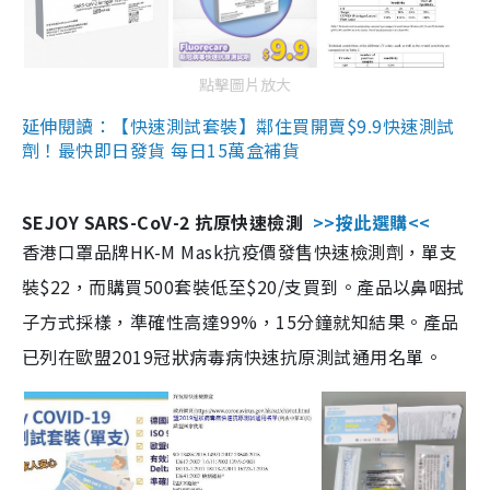
點擊圖片放大
延伸閱讀：【快速測試套裝】鄰住買開賣$9.9快速測試
劑！最快即日發貨 每日15萬盒補貨
SEJOY SARS-CoV-2 抗原快速檢測
>>按此選購<<
香港口罩品牌HK-M Mask抗疫價發售快速檢測劑，單支
裝$22，而購買500套裝低至$20/支買到。產品以鼻咽拭
子方式採樣，準確性高達99%，15分鐘就知結果。產品
已列在歐盟2019冠狀病毒病快速抗原測試通用名單。