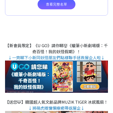
【新會員限定】《U GO》請你睇👹《蠟筆小新劇場版：千
奇百怪！我的妖怪假期》！
↓一齊睇下小新同妖怪朋友們點樣聯手拯救屋企人啦↓
【送您🐯】韓國超人氣文創品牌MUZIK TIGER 冰感風扇！
↓將萌虎嘅慵懶療癒帶返屋企↓