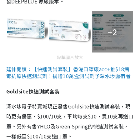
發DEEPBLUE 原廠版本。
+2
點擊圖片放大
延伸閱讀：【快速測試套裝】香港口罩廠acc+推$18病
毒抗原快速測試劑！捐贈10萬盒測試劑予深水埗露宿者
Goldsite快速測試套裝
深水埗電子特賣城現正發售Goldsite快速測試套裝，現
時更有優惠，$100/10支，平均每支$10，買10支再送口
罩。另外有售YHLO及Green Spring的快速測試套裝，
一樣低至$100/10支送口罩。