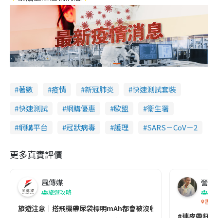
著數
疫情
新冠肺炎
快速測試套裝
快速測試
網購優惠
歐盟
衞生署
網購平台
冠狀病毒
護理
SARS－CoV－2
更多真實評價
風傳媒
營養教
旅遊攻略
生
香港
旅遊注意｜搭飛機帶尿袋標明mAh都會被沒收😱出發前切記檢查「1
#連皮帶籽都