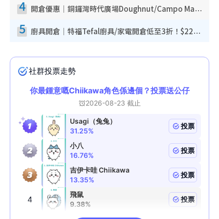
4
開倉優惠｜銅鑼灣時代廣場Doughnut/Campo Marzio開倉低至1折！背囊、書包、手袋劈價$200起
5
廚具開倉｜特福Tefal廚具/家電開倉低至3折！$220起買平底鍋/炒鑊/湯煲！電飯煲/吸塵機/燙斗$418起