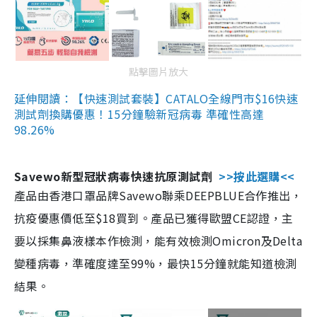
點擊圖片放大
延伸閱讀：【快速測試套裝】CATALO全線門市$16快速
測試劑換購優惠！15分鐘驗新冠病毒 準確性高達
98.26%
Savewo新型冠狀病毒快速抗原測試劑
>>按此選購<<
產品由香港口罩品牌Savewo聯乘DEEPBLUE合作推出，
抗疫優惠價低至$18買到。產品已獲得歐盟CE認證，主
要以採集鼻液樣本作檢測，能有效檢測Omicron及Delta
變種病毒，準確度達至99%，最快15分鐘就能知道檢測
結果。