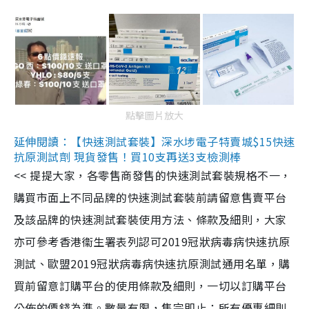
點擊圖片放大
延伸閱讀：【快速測試套裝】深水埗電子特賣城$15快速
抗原測試劑 現貨發售！買10支再送3支檢測棒
<< 提提大家，各零售商發售的快速測試套裝規格不一，
購買市面上不同品牌的快速測試套裝前請留意售賣平台
及該品牌的快速測試套裝使用方法、條款及細則，大家
亦可參考香港衞生署表列認可2019冠狀病毒病快速抗原
測試、歐盟2019冠狀病毒病快速抗原測試通用名單，購
買前留意訂購平台的使用條款及細則，一切以訂購平台
公佈的價錢為準。數量有限，售完即止；所有優惠細則