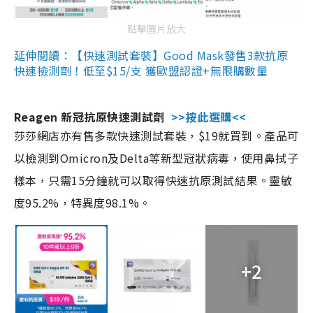
點擊圖片放大
延伸閱讀：【快速測試套裝】Good Mask發售3款抗原
快速檢測劑！低至$15/支 獲歐盟認證+無限購數量
Reagen 新冠抗原快速測試劑
>>按此選購<<
莎莎網店亦有售多款快速測試套裝，$19就買到。產品可
以檢測到Omicron及Delta等新型冠狀病毒，使用鼻拭子
樣本，只需15分鐘就可以取得快速抗原測試結果。靈敏
度95.2%，特異度98.1%。
+2