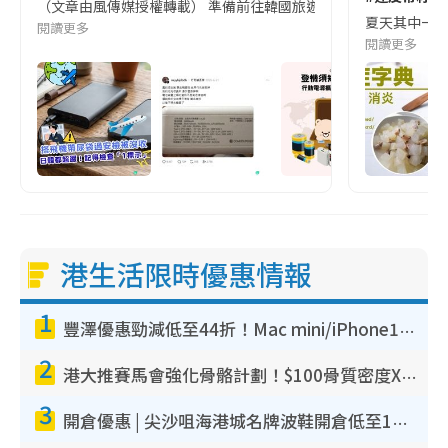
（文章由風傳媒授權轉載） 準備前往韓國旅遊的民眾，近期要特別留
夏天其中一種時
閱讀更多
閱讀更多
港生活限時優惠情報
1
豐澤優惠勁減低至44折！Mac mini/iPhone17Pro大減價！廚房家電$220起
2
港大推賽馬會強化骨骼計劃！$100骨質密度X光檢查 完成免費運動訓練送超市禮券！附參加資格
3
開倉優惠 | 尖沙咀海港城名牌波鞋開倉低至1折！On鞋$899起／Joy&Peace鞋履$98起