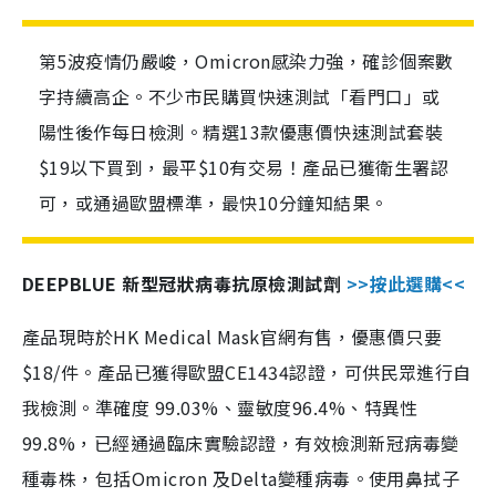
第5波疫情仍嚴峻，Omicron感染力強，確診個案數
字持續高企。不少市民購買快速測試「看門口」或
陽性後作每日檢測。精選13款優惠價快速測試套裝
$19以下買到，最平$10有交易！產品已獲衛生署認
可，或通過歐盟標準，最快10分鐘知結果。
DEEPBLUE 新型冠狀病毒抗原檢測試劑
>>按此選購<<
產品現時於HK Medical Mask官網有售，優惠價只要
$18/件。產品已獲得歐盟CE1434認證，可供民眾進行自
我檢測。準確度 99.03%、靈敏度96.4%、特異性
99.8%，已經通過臨床實驗認證，有效檢測新冠病毒變
種毒株，包括Omicron 及Delta變種病毒。使用鼻拭子