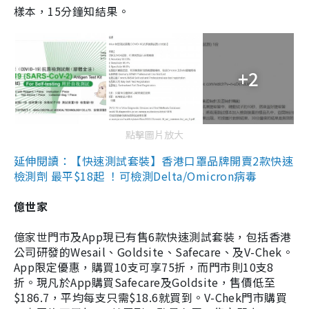
樣本，15分鐘知結果。
+2
點擊圖片放大
延伸閱讀：【快速測試套裝】香港口罩品牌開賣2款快速
檢測劑 最平$18起 ！可檢測Delta/Omicron病毒
億世家
億家世門市及App現已有售6款快速測試套裝，包括香港
公司研發的Wesail、Goldsite、Safecare、及V-Chek。
App限定優惠，購買10支可享75折，而門市則10支8
折。現凡於App購買Safecare及Goldsite，售價低至
$186.7，平均每支只需$18.6就買到。V-Chek門市購買