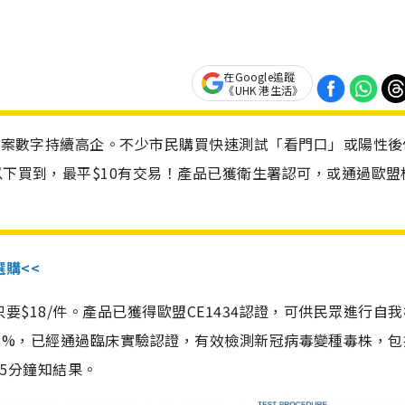
在Google追蹤
《UHK 港生活》
診個案數字持續高企。不少市民購買快速測試「看門口」或陽性後
以下買到，最平$10有交易！產品已獲衛生署認可，或通過歐盟
選購<<
惠價只要$18/件。產品已獲得歐盟CE1434認證，可供民眾進行自
性99.8%，已經通過臨床實驗認證，有效檢測新冠病毒變種毒株，
，15分鐘知結果。