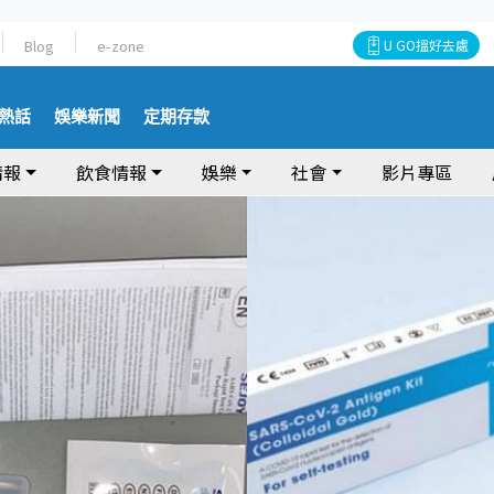
Blog
e-zone
U GO搵好去處
熱話
娛樂新聞
定期存款
情報
飲食情報
娛樂
社會
影片專區