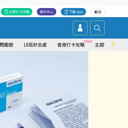
社群打卡攻略
商戶中心
下載 App
繁
简
周圍遊
18區好去處
香港打卡攻略
主題特集