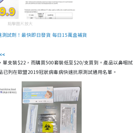
點擊圖片放大
速測試劑！最快即日發貨 每日15萬盒補貨
<<
，單支裝$22，而購買500套裝低至$20/支買到。產品以鼻咽
品已列在歐盟2019冠狀病毒病快速抗原測試通用名單。