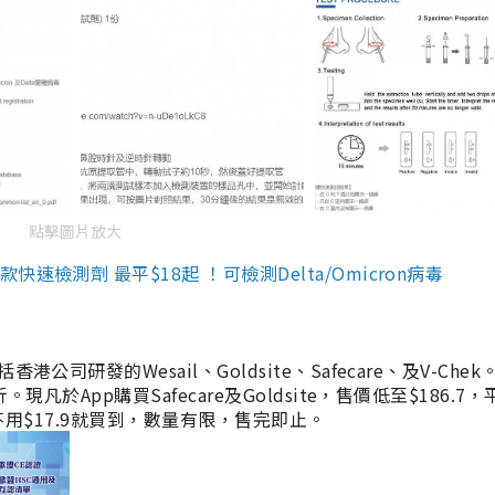
點擊圖片放大
檢測劑 最平$18起 ！可檢測Delta/Omicron病毒
研發的Wesail、Goldsite、Safecare、及V-Chek。
凡於App購買Safecare及Goldsite，售價低至$186.7
均不用$17.9就買到，數量有限，售完即止。