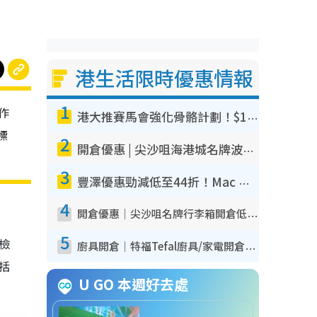
港生活限時優惠情報
1
作
港大推賽馬會強化骨骼計劃！$100骨質密度X光檢查 完成免費運動訓練送超市禮券！附參加資格
標
2
開倉優惠 | 尖沙咀海港城名牌波鞋開倉低至1折！On鞋$899起／Joy&Peace鞋履$98起
3
豐澤優惠勁減低至44折！Mac mini/iPhone17Pro大減價！廚房家電$220起
4
開倉優惠｜尖沙咀名牌行李箱開倉低至4折！一連5日 American Tourister/ace./Hallmark $200起！
5
我檢
廚具開倉｜特福Tefal廚具/家電開倉低至3折！$220起買平底鍋/炒鑊/湯煲！電飯煲/吸塵機/燙斗$418起
包括
U GO 本週好去處