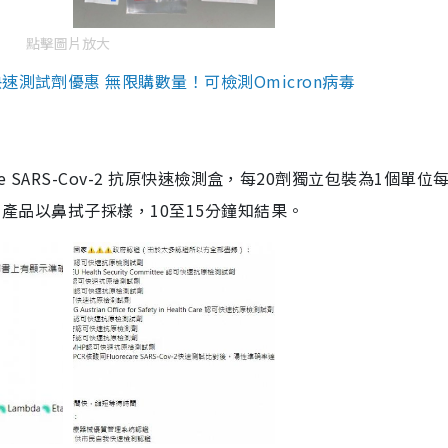
點擊圖片放大
測試劑優惠 無限購數量！可檢測Omicron病毒
are SARS-Cov-2 抗原快速檢測盒，每20劑獨立包裝為1個單位
5。產品以鼻拭子採樣，10至15分鐘知結果。