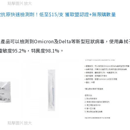
點擊圖片放大
3款抗原快速檢測劑！低至$15/支 獲歐盟認證+無限購數量
品可以檢測到Omicron及Delta等新型冠狀病毒，使用鼻拭
度95.2%，特異度98.1%。
點擊圖片放大