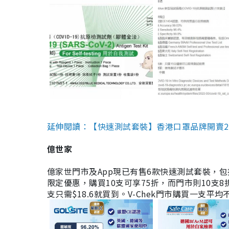
延伸閱讀：【快速測試套裝】香港口罩品牌開賣2款快速
億世家
億家世門市及App現已有售6款快速測試套裝，包括香港公司
限定優惠，購買10支可享75折，而門市則10支8折。現
支只需$18.6就買到。V-Chek門市購買一支平