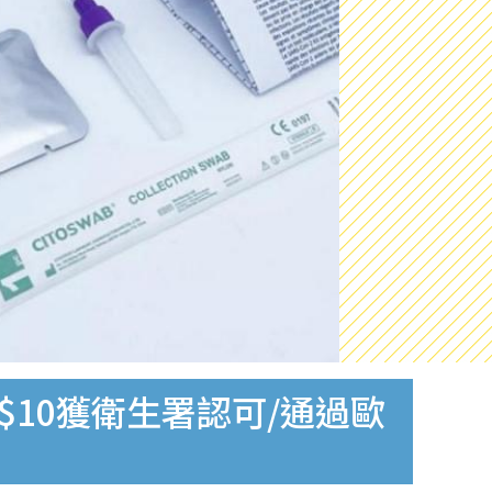
$10獲衛生署認可/通過歐