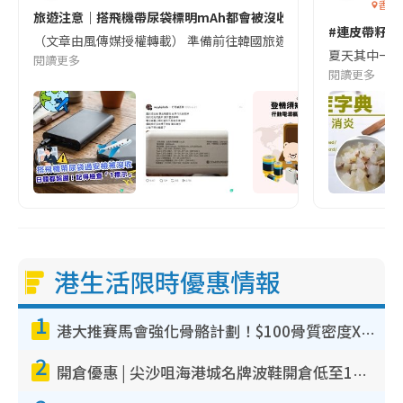
香港
旅遊注意｜搭飛機帶尿袋標明mAh都會被沒收😱出發前切記檢查「1
#連皮帶籽都
（文章由風傳媒授權轉載） 準備前往韓國旅遊的民眾，近期要特別留
夏天其中一種時
閱讀更多
閱讀更多
港生活限時優惠情報
1
港大推賽馬會強化骨骼計劃！$100骨質密度X光檢查 完成免費運動訓練送超市禮券！附參加資格
2
開倉優惠 | 尖沙咀海港城名牌波鞋開倉低至1折！On鞋$899起／Joy&Peace鞋履$98起