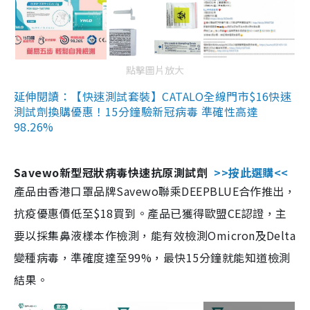
點擊圖片放大
延伸閱讀：【快速測試套裝】CATALO全線門市$16快速
測試劑換購優惠！15分鐘驗新冠病毒 準確性高達
98.26%
Savewo新型冠狀病毒快速抗原測試劑
>>按此選購<<
產品由香港口罩品牌Savewo聯乘DEEPBLUE合作推出，
抗疫優惠價低至$18買到。產品已獲得歐盟CE認證，主
要以採集鼻液樣本作檢測，能有效檢測Omicron及Delta
變種病毒，準確度達至99%，最快15分鐘就能知道檢測
結果。