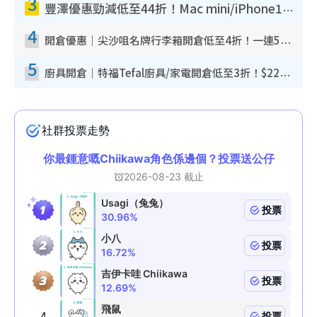
3
豐澤優惠勁減低至44折！Mac mini/iPhone17Pro大減價！廚房家電$220起
4
開倉優惠｜尖沙咀名牌行李箱開倉低至4折！一連5日 American Tourister/ace./Hallmark $200起！
5
廚具開倉｜特福Tefal廚具/家電開倉低至3折！$220起買平底鍋/炒鑊/湯煲！電飯煲/吸塵機/燙斗$418起