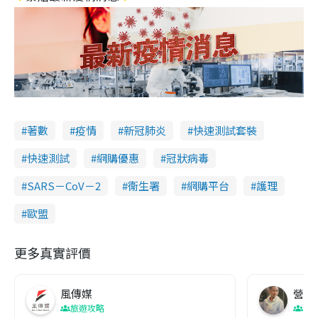
著數
疫情
新冠肺炎
快速測試套裝
快速測試
網購優惠
冠狀病毒
SARS－CoV－2
衞生署
網購平台
護理
歐盟
更多真實評價
風傳媒
營養教
旅遊攻略
生