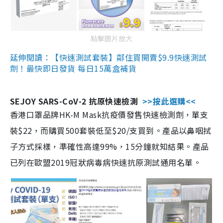
點擊圖片放大
延伸閱讀：【快速測試套裝】鄰住買開賣$9.9快速測試
劑！最快即日發貨 每日15萬盒補貨
SEJOY SARS-CoV-2 抗原快速檢測
>>按此選購<<
香港口罩品牌HK-M Mask抗疫價發售快速檢測劑，單支
裝$22，而購買500套裝低至$20/支買到。產品以鼻咽拭
子方式採樣，準確性高達99%，15分鐘就知結果。產品
已列在歐盟2019冠狀病毒病快速抗原測試通用名單。