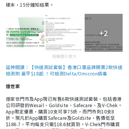
樣本，15分鐘知結果。
+2
點擊圖片放大
延伸閱讀：【快速測試套裝】香港口罩品牌開賣2款快速
檢測劑 最平$18起 ！可檢測Delta/Omicron病毒
億世家
億家世門市及App現已有售6款快速測試套裝，包括香港
公司研發的Wesail、Goldsite、Safecare、及V-Chek。
App限定優惠，購買10支可享75折，而門市則10支8
折。現凡於App購買Safecare及Goldsite，售價低至
$186.7，平均每支只需$18.6就買到。V-Chek門市購買