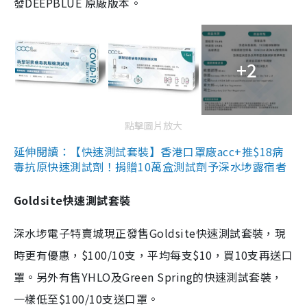
發DEEPBLUE 原廠版本。
+2
點擊圖片放大
延伸閱讀：【快速測試套裝】香港口罩廠acc+推$18病
毒抗原快速測試劑！捐贈10萬盒測試劑予深水埗露宿者
Goldsite快速測試套裝
深水埗電子特賣城現正發售Goldsite快速測試套裝，現
時更有優惠，$100/10支，平均每支$10，買10支再送口
罩。另外有售YHLO及Green Spring的快速測試套裝，
一樣低至$100/10支送口罩。