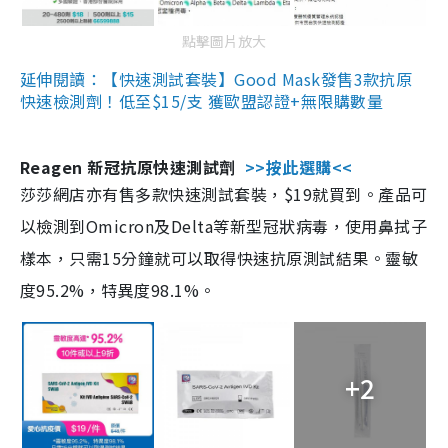
點擊圖片放大
延伸閱讀：【快速測試套裝】Good Mask發售3款抗原
快速檢測劑！低至$15/支 獲歐盟認證+無限購數量
Reagen 新冠抗原快速測試劑
>>按此選購<<
莎莎網店亦有售多款快速測試套裝，$19就買到。產品可
以檢測到Omicron及Delta等新型冠狀病毒，使用鼻拭子
樣本，只需15分鐘就可以取得快速抗原測試結果。靈敏
度95.2%，特異度98.1%。
+2