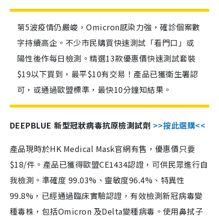
第5波疫情仍嚴峻，Omicron感染力強，確診個案數
字持續高企。不少市民購買快速測試「看門口」或
陽性後作每日檢測。精選13款優惠價快速測試套裝
$19以下買到，最平$10有交易！產品已獲衛生署認
可，或通過歐盟標準，最快10分鐘知結果。
DEEPBLUE 新型冠狀病毒抗原檢測試劑
>>按此選購<<
產品現時於HK Medical Mask官網有售，優惠價只要
$18/件。產品已獲得歐盟CE1434認證，可供民眾進行自
我檢測。準確度 99.03%、靈敏度96.4%、特異性
99.8%，已經通過臨床實驗認證，有效檢測新冠病毒變
種毒株，包括Omicron 及Delta變種病毒。使用鼻拭子