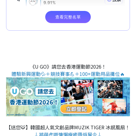
《U GO》請您去香港運動節2026！
體驗新興運動💦＋競技賽事💪＋100+運動用品攤位🔥
【送您🐯】韓國超人氣文創品牌MUZIK TIGER 冰感風扇！
↓將萌虎嘅慵懶療癒帶返屋企↓