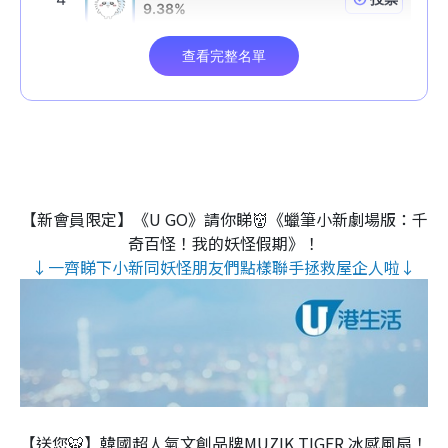
【新會員限定】《U GO》請你睇👹《蠟筆小新劇場版：千
奇百怪！我的妖怪假期》！
↓一齊睇下小新同妖怪朋友們點樣聯手拯救屋企人啦↓
【送您🐯】韓國超人氣文創品牌MUZIK TIGER 冰感風扇！