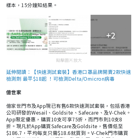
樣本，15分鐘知結果。
+2
點擊圖片放大
延伸閱讀：【快速測試套裝】香港口罩品牌開賣2款快速
檢測劑 最平$18起 ！可檢測Delta/Omicron病毒
億世家
億家世門市及App現已有售6款快速測試套裝，包括香港
公司研發的Wesail、Goldsite、Safecare、及V-Chek。
App限定優惠，購買10支可享75折，而門市則10支8
折。現凡於App購買Safecare及Goldsite，售價低至
$186.7，平均每支只需$18.6就買到。V-Chek門市購買