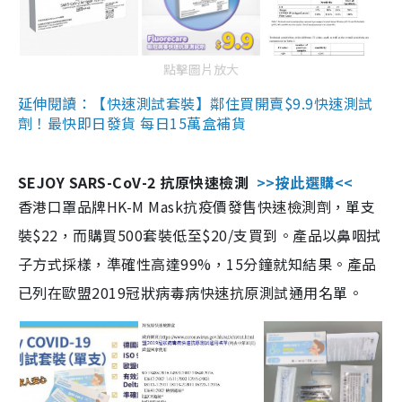
點擊圖片放大
延伸閱讀：【快速測試套裝】鄰住買開賣$9.9快速測試
劑！最快即日發貨 每日15萬盒補貨
SEJOY SARS-CoV-2 抗原快速檢測
>>按此選購<<
香港口罩品牌HK-M Mask抗疫價發售快速檢測劑，單支
裝$22，而購買500套裝低至$20/支買到。產品以鼻咽拭
子方式採樣，準確性高達99%，15分鐘就知結果。產品
已列在歐盟2019冠狀病毒病快速抗原測試通用名單。