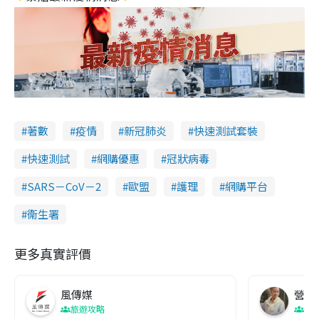
著數
疫情
新冠肺炎
快速測試套裝
快速測試
網購優惠
冠狀病毒
SARS－CoV－2
歐盟
護理
網購平台
衞生署
更多真實評價
風傳媒
營養教
旅遊攻略
生