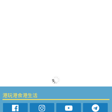
港玩港食港生活