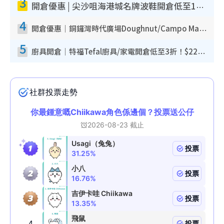
3
開倉優惠 | 尖沙咀海港城名牌波鞋開倉低至1折！On鞋$899起／Joy&Peace鞋履$98起
4
開倉優惠｜銅鑼灣時代廣場Doughnut/Campo Marzio開倉低至1折！背囊、書包、手袋劈價$200起
5
廚具開倉｜特福Tefal廚具/家電開倉低至3折！$220起買平底鍋/炒鑊/湯煲！電飯煲/吸塵機/燙斗$418起