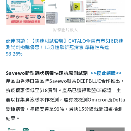
點擊圖片放大
延伸閱讀：【快速測試套裝】CATALO全線門市$16快速
測試劑換購優惠！15分鐘驗新冠病毒 準確性高達
98.26%
Savewo新型冠狀病毒快速抗原測試劑
>>按此選購<<
產品由香港口罩品牌Savewo聯乘DEEPBLUE合作推出，
抗疫優惠價低至$18買到。產品已獲得歐盟CE認證，主
要以採集鼻液樣本作檢測，能有效檢測Omicron及Delta
變種病毒，準確度達至99%，最快15分鐘就能知道檢測
結果。