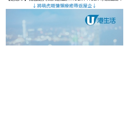
↓將萌虎嘅慵懶療癒帶返屋企↓