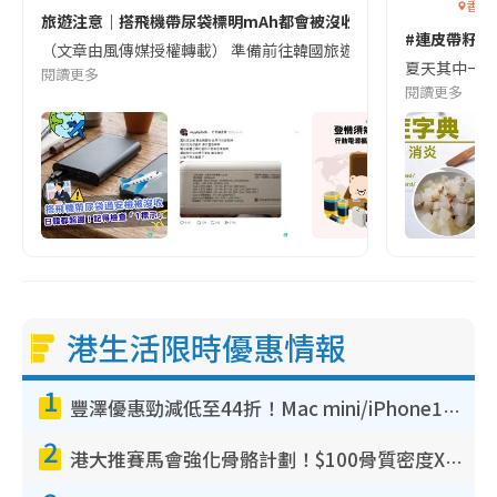
香港
旅遊注意｜搭飛機帶尿袋標明mAh都會被沒收😱出發前切記檢查「1
#連皮帶籽都
（文章由風傳媒授權轉載） 準備前往韓國旅遊的民眾，近期要特別留
夏天其中一種時
閱讀更多
閱讀更多
港生活限時優惠情報
1
豐澤優惠勁減低至44折！Mac mini/iPhone17Pro大減價！廚房家電$220起
2
港大推賽馬會強化骨骼計劃！$100骨質密度X光檢查 完成免費運動訓練送超市禮券！附參加資格