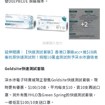
發DEEPBLUE 原廠版本。
+2
點擊圖片放大
延伸閱讀：【快速測試套裝】香港口罩廠acc+推$18病
毒抗原快速測試劑！捐贈10萬盒測試劑予深水埗露宿者
Goldsite快速測試套裝
深水埗電子特賣城現正發售Goldsite快速測試套裝，現
時更有優惠，$100/10支，平均每支$10，買10支再送口
罩。另外有售YHLO及Green Spring的快速測試套裝，
一樣低至$100/10支送口罩。