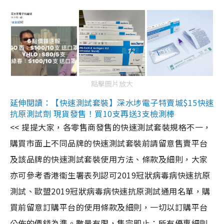
點擊圖片放大
延伸閱讀：【快速測試套裝】深水埗電子特賣城$15快速
抗原測試劑 現貨發售！買10支再送3支檢測棒
<< 提提大家，各零售商發售的快速測試套裝規格不一，
購買市面上不同品牌的快速測試套裝前請留意售賣平台
及該品牌的快速測試套裝使用方法、條款及細則，大家
亦可參考香港衞生署表列認可2019冠狀病毒病快速抗原
測試、歐盟2019冠狀病毒病快速抗原測試通用名單，購
買前留意訂購平台的使用條款及細則，一切以訂購平台
公佈的價錢為準。數量有限，售完即止；所有優惠細則