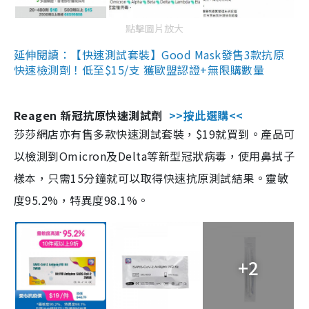
點擊圖片放大
延伸閱讀：【快速測試套裝】Good Mask發售3款抗原
快速檢測劑！低至$15/支 獲歐盟認證+無限購數量
Reagen 新冠抗原快速測試劑
>>按此選購<<
莎莎網店亦有售多款快速測試套裝，$19就買到。產品可
以檢測到Omicron及Delta等新型冠狀病毒，使用鼻拭子
樣本，只需15分鐘就可以取得快速抗原測試結果。靈敏
度95.2%，特異度98.1%。
+2