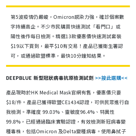
第5波疫情仍嚴峻，Omicron感染力強，確診個案數
字持續高企。不少市民購買快速測試「看門口」或
陽性後作每日檢測。精選13款優惠價快速測試套裝
$19以下買到，最平$10有交易！產品已獲衛生署認
可，或通過歐盟標準，最快10分鐘知結果。
DEEPBLUE 新型冠狀病毒抗原檢測試劑
>>按此選購<<
產品現時於HK Medical Mask官網有售，優惠價只要
$18/件。產品已獲得歐盟CE1434認證，可供民眾進行自
我檢測。準確度 99.03%、靈敏度96.4%、特異性
99.8%，已經通過臨床實驗認證，有效檢測新冠病毒變
種毒株，包括Omicron 及Delta變種病毒。使用鼻拭子