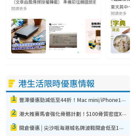
（文章由風傳媒授權轉載） 準備前往韓國旅遊的民眾，近期要特別留
夏天其中一種時
閱讀更多
閱讀更多
港生活限時優惠情報
1
豐澤優惠勁減低至44折！Mac mini/iPhone17Pro大減價！廚房家電$220起
2
港大推賽馬會強化骨骼計劃！$100骨質密度X光檢查 完成免費運動訓練送超市禮券！附參加資格
3
開倉優惠 | 尖沙咀海港城名牌波鞋開倉低至1折！On鞋$899起／Joy&Peace鞋履$98起