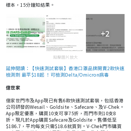
樣本，15分鐘知結果。
+2
點擊圖片放大
延伸閱讀：【快速測試套裝】香港口罩品牌開賣2款快速
檢測劑 最平$18起 ！可檢測Delta/Omicron病毒
億世家
億家世門市及App現已有售6款快速測試套裝，包括香港
公司研發的Wesail、Goldsite、Safecare、及V-Chek。
App限定優惠，購買10支可享75折，而門市則10支8
折。現凡於App購買Safecare及Goldsite，售價低至
$186.7，平均每支只需$18.6就買到。V-Chek門市購買