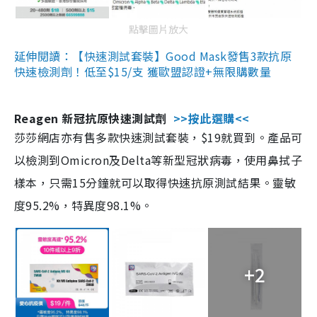
點擊圖片放大
延伸閱讀：【快速測試套裝】Good Mask發售3款抗原
快速檢測劑！低至$15/支 獲歐盟認證+無限購數量
Reagen 新冠抗原快速測試劑
>>按此選購<<
莎莎網店亦有售多款快速測試套裝，$19就買到。產品可
以檢測到Omicron及Delta等新型冠狀病毒，使用鼻拭子
樣本，只需15分鐘就可以取得快速抗原測試結果。靈敏
度95.2%，特異度98.1%。
+2