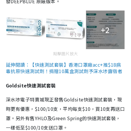
發DEEPBLUE 原廠版本。
+2
點擊圖片放大
延伸閱讀：【快速測試套裝】香港口罩廠acc+推$18病
毒抗原快速測試劑！捐贈10萬盒測試劑予深水埗露宿者
Goldsite快速測試套裝
深水埗電子特賣城現正發售Goldsite快速測試套裝，現
時更有優惠，$100/10支，平均每支$10，買10支再送口
罩。另外有售YHLO及Green Spring的快速測試套裝，
一樣低至$100/10支送口罩。