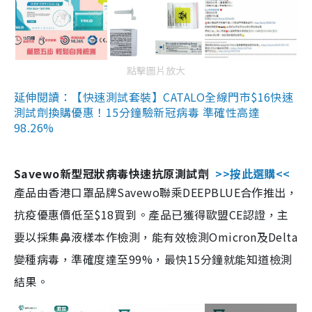
點擊圖片放大
延伸閱讀：【快速測試套裝】CATALO全線門市$16快速
測試劑換購優惠！15分鐘驗新冠病毒 準確性高達
98.26%
Savewo新型冠狀病毒快速抗原測試劑
>>按此選購<<
產品由香港口罩品牌Savewo聯乘DEEPBLUE合作推出，
抗疫優惠價低至$18買到。產品已獲得歐盟CE認證，主
要以採集鼻液樣本作檢測，能有效檢測Omicron及Delta
變種病毒，準確度達至99%，最快15分鐘就能知道檢測
結果。