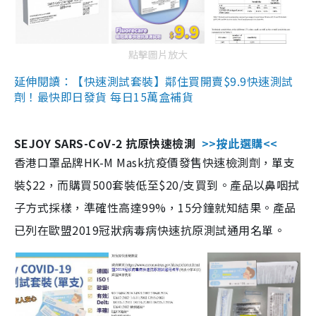
點擊圖片放大
延伸閱讀：【快速測試套裝】鄰住買開賣$9.9快速測試
劑！最快即日發貨 每日15萬盒補貨
SEJOY SARS-CoV-2 抗原快速檢測
>>按此選購<<
香港口罩品牌HK-M Mask抗疫價發售快速檢測劑，單支
裝$22，而購買500套裝低至$20/支買到。產品以鼻咽拭
子方式採樣，準確性高達99%，15分鐘就知結果。產品
已列在歐盟2019冠狀病毒病快速抗原測試通用名單。