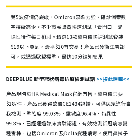
第5波疫情仍嚴峻，Omicron感染力強，確診個案數
字持續高企。不少市民購買快速測試「看門口」或
陽性後作每日檢測。精選13款優惠價快速測試套裝
$19以下買到，最平$10有交易！產品已獲衛生署認
可，或通過歐盟標準，最快10分鐘知結果。
DEEPBLUE 新型冠狀病毒抗原檢測試劑
>>按此選購<<
產品現時於HK Medical Mask官網有售，優惠價只要
$18/件。產品已獲得歐盟CE1434認證，可供民眾進行自
我檢測。準確度 99.03%、靈敏度96.4%、特異性
99.8%，已經通過臨床實驗認證，有效檢測新冠病毒變
種毒株，包括Omicron 及Delta變種病毒。使用鼻拭子