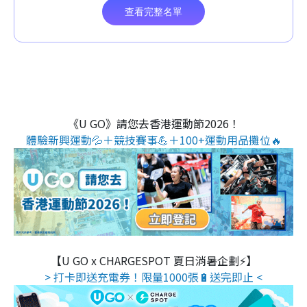
《U GO》請您去香港運動節2026！
體驗新興運動💦＋競技賽事💪＋100+運動用品攤位🔥
【U GO x CHARGESPOT 夏日消暑企劃⚡】
> 打卡即送充電券！限量1000張🔋送完即止 <