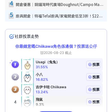
4
開倉優惠｜銅鑼灣時代廣場Doughnut/Campo Marzio開倉低至1折！背囊、書包、手袋劈價$200起
5
廚具開倉｜特福Tefal廚具/家電開倉低至3折！$220起買平底鍋/炒鑊/湯煲！電飯煲/吸塵機/燙斗$418起