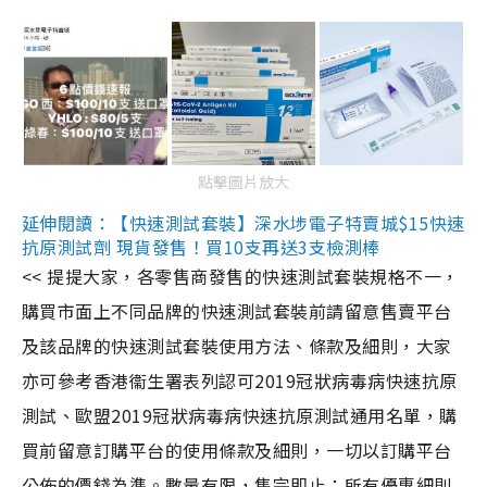
點擊圖片放大
延伸閱讀：【快速測試套裝】深水埗電子特賣城$15快速
抗原測試劑 現貨發售！買10支再送3支檢測棒
<< 提提大家，各零售商發售的快速測試套裝規格不一，
購買市面上不同品牌的快速測試套裝前請留意售賣平台
及該品牌的快速測試套裝使用方法、條款及細則，大家
亦可參考香港衞生署表列認可2019冠狀病毒病快速抗原
測試、歐盟2019冠狀病毒病快速抗原測試通用名單，購
買前留意訂購平台的使用條款及細則，一切以訂購平台
公佈的價錢為準。數量有限，售完即止；所有優惠細則