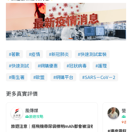
著數
疫情
新冠肺炎
快速測試套裝
快速測試
網購優惠
冠狀病毒
護理
衞生署
歐盟
網購平台
SARS－CoV－2
更多真實評價
風傳媒
營養教
旅遊攻略
生
香港
旅遊注意｜搭飛機帶尿袋標明mAh都會被沒收😱出發前切記檢查「1
#連皮帶籽都