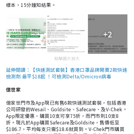
樣本，15分鐘知結果。
+2
點擊圖片放大
延伸閱讀：【快速測試套裝】香港口罩品牌開賣2款快速
檢測劑 最平$18起 ！可檢測Delta/Omicron病毒
億世家
億家世門市及App現已有售6款快速測試套裝，包括香港
公司研發的Wesail、Goldsite、Safecare、及V-Chek。
App限定優惠，購買10支可享75折，而門市則10支8
折。現凡於App購買Safecare及Goldsite，售價低至
$186.7，平均每支只需$18.6就買到。V-Chek門市購買