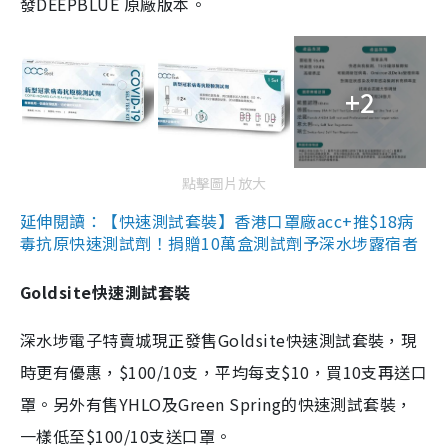
發DEEPBLUE 原廠版本。
+2
點擊圖片放大
延伸閱讀：【快速測試套裝】香港口罩廠acc+推$18病
毒抗原快速測試劑！捐贈10萬盒測試劑予深水埗露宿者
Goldsite快速測試套裝
深水埗電子特賣城現正發售Goldsite快速測試套裝，現
時更有優惠，$100/10支，平均每支$10，買10支再送口
罩。另外有售YHLO及Green Spring的快速測試套裝，
一樣低至$100/10支送口罩。