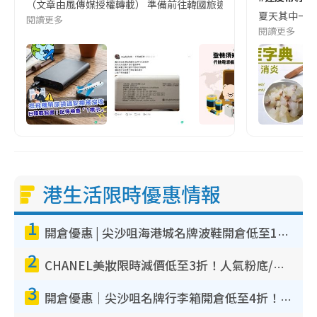
（文章由風傳媒授權轉載） 準備前往韓國旅遊的民眾，近期要特別留
夏天其中一種時
閱讀更多
閱讀更多
港生活限時優惠情報
1
開倉優惠 | 尖沙咀海港城名牌波鞋開倉低至1折！On鞋$899起／Joy&Peace鞋履$98起
2
CHANEL美妝限時減價低至3折！人氣粉底/唇膏/精華液低至$275！COCO香水都有平
3
開倉優惠｜尖沙咀名牌行李箱開倉低至4折！一連5日 American Tourister/ace./Hallmark $200起！