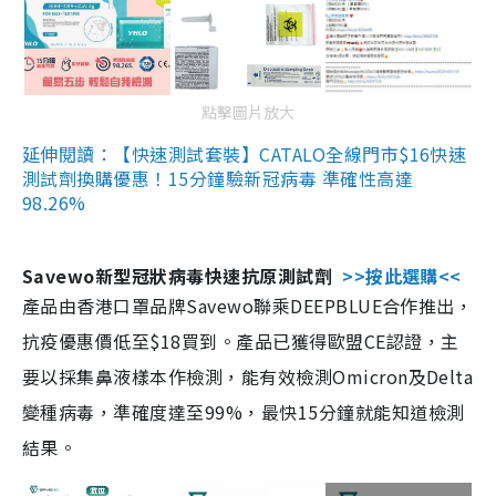
點擊圖片放大
延伸閱讀：【快速測試套裝】CATALO全線門市$16快速
測試劑換購優惠！15分鐘驗新冠病毒 準確性高達
98.26%
Savewo新型冠狀病毒快速抗原測試劑
>>按此選購<<
產品由香港口罩品牌Savewo聯乘DEEPBLUE合作推出，
抗疫優惠價低至$18買到。產品已獲得歐盟CE認證，主
要以採集鼻液樣本作檢測，能有效檢測Omicron及Delta
變種病毒，準確度達至99%，最快15分鐘就能知道檢測
結果。