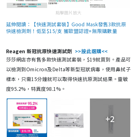
點擊圖片放大
延伸閱讀：【快速測試套裝】Good Mask發售3款抗原
快速檢測劑！低至$15/支 獲歐盟認證+無限購數量
Reagen 新冠抗原快速測試劑
>>按此選購<<
莎莎網店亦有售多款快速測試套裝，$19就買到。產品可
以檢測到Omicron及Delta等新型冠狀病毒，使用鼻拭子
樣本，只需15分鐘就可以取得快速抗原測試結果。靈敏
度95.2%，特異度98.1%。
+2