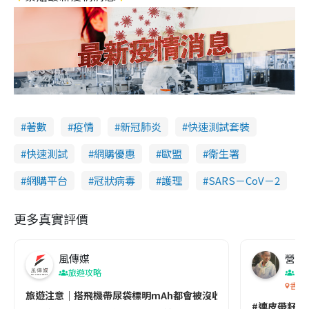
著數
疫情
新冠肺炎
快速測試套裝
快速測試
網購優惠
歐盟
衞生署
網購平台
冠狀病毒
護理
SARS－CoV－2
更多真實評價
風傳媒
營養教
旅遊攻略
生
香港
旅遊注意｜搭飛機帶尿袋標明mAh都會被沒收😱出發前切記檢查「1
#連皮帶籽都