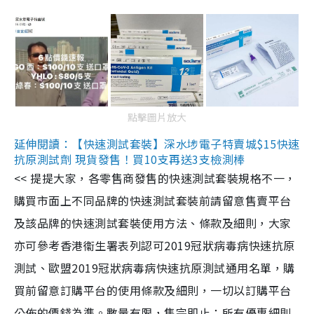
點擊圖片放大
延伸閱讀：【快速測試套裝】深水埗電子特賣城$15快速
抗原測試劑 現貨發售！買10支再送3支檢測棒
<< 提提大家，各零售商發售的快速測試套裝規格不一，
購買市面上不同品牌的快速測試套裝前請留意售賣平台
及該品牌的快速測試套裝使用方法、條款及細則，大家
亦可參考香港衞生署表列認可2019冠狀病毒病快速抗原
測試、歐盟2019冠狀病毒病快速抗原測試通用名單，購
買前留意訂購平台的使用條款及細則，一切以訂購平台
公佈的價錢為準。數量有限，售完即止；所有優惠細則