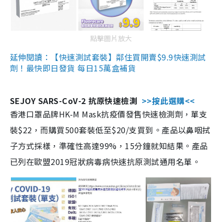
點擊圖片放大
延伸閱讀：【快速測試套裝】鄰住買開賣$9.9快速測試
劑！最快即日發貨 每日15萬盒補貨
SEJOY SARS-CoV-2 抗原快速檢測
>>按此選購<<
香港口罩品牌HK-M Mask抗疫價發售快速檢測劑，單支
裝$22，而購買500套裝低至$20/支買到。產品以鼻咽拭
子方式採樣，準確性高達99%，15分鐘就知結果。產品
已列在歐盟2019冠狀病毒病快速抗原測試通用名單。