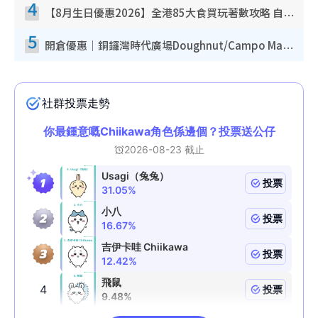
4
【8月生日優惠2026】全港85大食買玩著數攻略 自助餐/火鍋放題同行免費＋誠品/DONKI送現金券
5
開倉優惠｜銅鑼灣時代廣場Doughnut/Campo Marzio開倉低至1折！背囊、書包、手袋劈價$200起