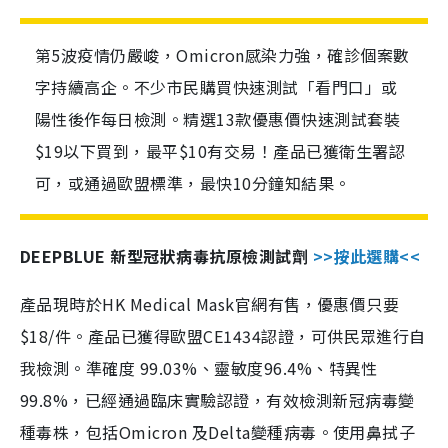
第5波疫情仍嚴峻，Omicron感染力強，確診個案數
字持續高企。不少市民購買快速測試「看門口」或
陽性後作每日檢測。精選13款優惠價快速測試套裝
$19以下買到，最平$10有交易！產品已獲衛生署認
可，或通過歐盟標準，最快10分鐘知結果。
DEEPBLUE 新型冠狀病毒抗原檢測試劑
>>按此選購<<
產品現時於HK Medical Mask官網有售，優惠價只要
$18/件。產品已獲得歐盟CE1434認證，可供民眾進行自
我檢測。準確度 99.03%、靈敏度96.4%、特異性
99.8%，已經通過臨床實驗認證，有效檢測新冠病毒變
種毒株，包括Omicron 及Delta變種病毒。使用鼻拭子