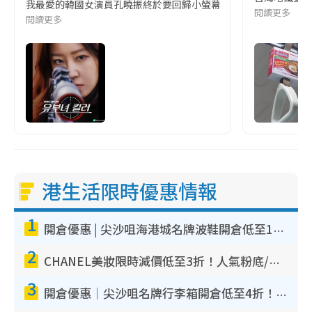
我最愛的韓國女演員孔曉振終於要回歸小螢幕啦!這次的劇本改編自同名
閱讀更多
閱讀更多
港生活限時優惠情報
1
開倉優惠 | 尖沙咀海港城名牌波鞋開倉低至1折！On鞋$899起／Joy&Peace鞋履$98起
2
CHANEL美妝限時減價低至3折！人氣粉底/唇膏/精華液低至$275！COCO香水都有平
3
開倉優惠｜尖沙咀名牌行李箱開倉低至4折！一連5日 American Tourister/ace./Hallmark $200起！