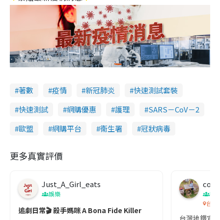
著數
疫情
新冠肺炎
快速測試套裝
快速測試
網購優惠
護理
SARS－CoV－2
歐盟
網購平台
衞生署
冠狀病毒
更多真實評價
Just_A_Girl_eats
co c
娛樂
吹
台灣
追劇日常🎬 殺手媽咪 A Bona Fide Killer
台灣地鐵宣