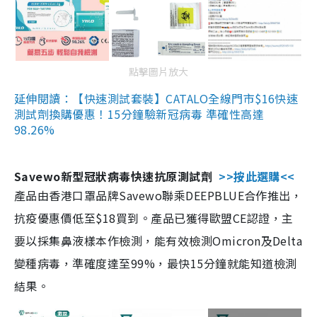
點擊圖片放大
延伸閱讀：【快速測試套裝】CATALO全線門市$16快速
測試劑換購優惠！15分鐘驗新冠病毒 準確性高達
98.26%
Savewo新型冠狀病毒快速抗原測試劑
>>按此選購<<
產品由香港口罩品牌Savewo聯乘DEEPBLUE合作推出，
抗疫優惠價低至$18買到。產品已獲得歐盟CE認證，主
要以採集鼻液樣本作檢測，能有效檢測Omicron及Delta
變種病毒，準確度達至99%，最快15分鐘就能知道檢測
結果。