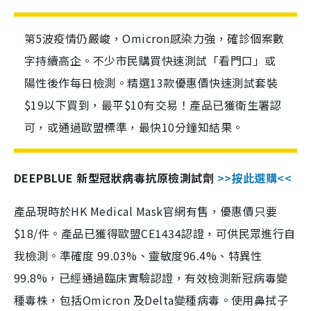
第5波疫情仍嚴峻，Omicron感染力強，確診個案數
字持續高企。不少市民購買快速測試「看門口」或
陽性後作每日檢測。精選13款優惠價快速測試套裝
$19以下買到，最平$10有交易！產品已獲衛生署認
可，或通過歐盟標準，最快10分鐘知結果。
DEEPBLUE 新型冠狀病毒抗原檢測試劑
>>按此選購<<
產品現時於HK Medical Mask官網有售，優惠價只要
$18/件。產品已獲得歐盟CE1434認證，可供民眾進行自
我檢測。準確度 99.03%、靈敏度96.4%、特異性
99.8%，已經通過臨床實驗認證，有效檢測新冠病毒變
種毒株，包括Omicron 及Delta變種病毒。使用鼻拭子