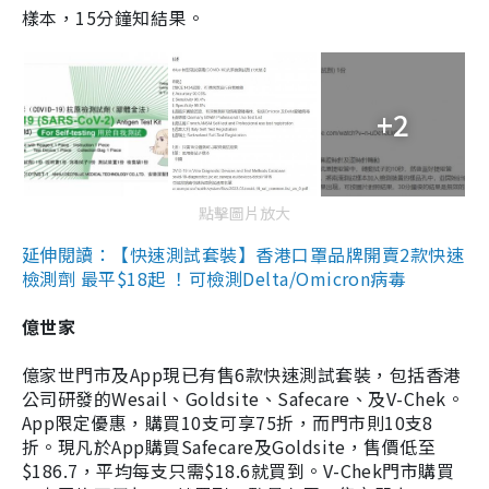
樣本，15分鐘知結果。
+2
點擊圖片放大
延伸閱讀：【快速測試套裝】香港口罩品牌開賣2款快速
檢測劑 最平$18起 ！可檢測Delta/Omicron病毒
億世家
億家世門市及App現已有售6款快速測試套裝，包括香港
公司研發的Wesail、Goldsite、Safecare、及V-Chek。
App限定優惠，購買10支可享75折，而門市則10支8
折。現凡於App購買Safecare及Goldsite，售價低至
$186.7，平均每支只需$18.6就買到。V-Chek門市購買