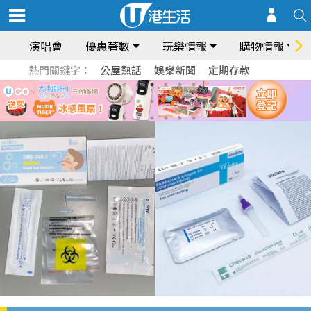
演唱會
優惠著數
玩樂情報
購物情報
熱門關鍵字：
公屋熱話
娛樂新聞
定期存款