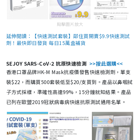
點擊圖片放大
延伸閱讀：【快速測試套裝】鄰住買開賣$9.9快速測試
劑！最快即日發貨 每日15萬盒補貨
SEJOY SARS-CoV-2 抗原快速檢測
>>按此選購<<
香港口罩品牌HK-M Mask抗疫價發售快速檢測劑，單支
裝$22，而購買500套裝低至$20/支買到。產品以鼻咽拭
子方式採樣，準確性高達99%，15分鐘就知結果。產品
已列在歐盟2019冠狀病毒病快速抗原測試通用名單。