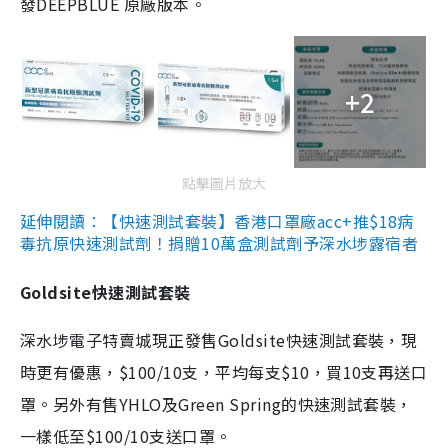
發DEEPBLUE 原廠版本。
+2
點擊圖片放大
延伸閱讀：【快速測試套裝】香港口罩廠acc+推$18病
毒抗原快速測試劑！捐贈10萬盒測試劑予深水埗露宿者
Goldsite快速測試套裝
深水埗電子特賣城現正發售Goldsite快速測試套裝，現
時更有優惠，$100/10支，平均每支$10，買10支再送口
罩。另外有售YHLO及Green Spring的快速測試套裝，
一樣低至$100/10支送口罩。