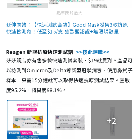
點擊圖片放大
延伸閱讀：【快速測試套裝】Good Mask發售3款抗原
快速檢測劑！低至$15/支 獲歐盟認證+無限購數量
Reagen 新冠抗原快速測試劑
>>按此選購<<
莎莎網店亦有售多款快速測試套裝，$19就買到。產品可
以檢測到Omicron及Delta等新型冠狀病毒，使用鼻拭子
樣本，只需15分鐘就可以取得快速抗原測試結果。靈敏
度95.2%，特異度98.1%。
+2