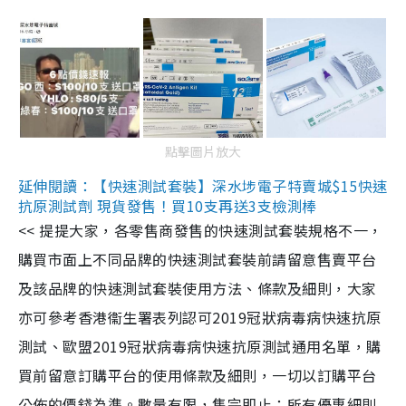
點擊圖片放大
延伸閱讀：【快速測試套裝】深水埗電子特賣城$15快速
抗原測試劑 現貨發售！買10支再送3支檢測棒
<< 提提大家，各零售商發售的快速測試套裝規格不一，
購買市面上不同品牌的快速測試套裝前請留意售賣平台
及該品牌的快速測試套裝使用方法、條款及細則，大家
亦可參考香港衞生署表列認可2019冠狀病毒病快速抗原
測試、歐盟2019冠狀病毒病快速抗原測試通用名單，購
買前留意訂購平台的使用條款及細則，一切以訂購平台
公佈的價錢為準。數量有限，售完即止；所有優惠細則