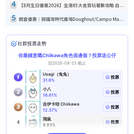
4
【8月生日優惠2026】全港85大食買玩著數攻略 自助餐/火鍋放題同行免費＋誠品/DONKI送現金券
5
開倉優惠｜銅鑼灣時代廣場Doughnut/Campo Marzio開倉低至1折！背囊、書包、手袋劈價$200起