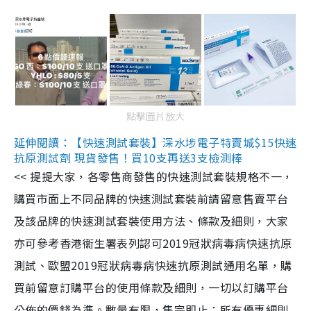
點擊圖片放大
延伸閱讀：【快速測試套裝】深水埗電子特賣城$15快速
抗原測試劑 現貨發售！買10支再送3支檢測棒
<< 提提大家，各零售商發售的快速測試套裝規格不一，
購買市面上不同品牌的快速測試套裝前請留意售賣平台
及該品牌的快速測試套裝使用方法、條款及細則，大家
亦可參考香港衞生署表列認可2019冠狀病毒病快速抗原
測試、歐盟2019冠狀病毒病快速抗原測試通用名單，購
買前留意訂購平台的使用條款及細則，一切以訂購平台
公佈的價錢為準。數量有限，售完即止；所有優惠細則