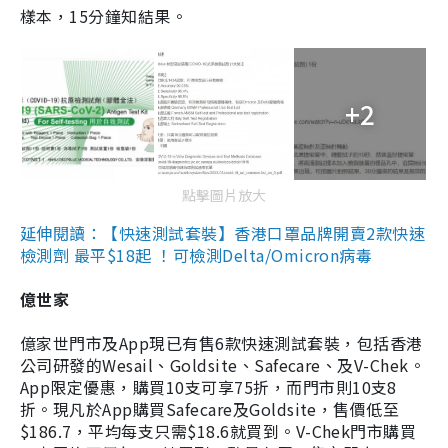
樣本，15分鐘知結果。
+2
點擊圖片放大
延伸閱讀：【快速測試套裝】香港口罩品牌開賣2款快速
檢測劑 最平$18起 ！可檢測Delta/Omicron病毒
億世家
億家世門市及App現已有售6款快速測試套裝，包括香港
公司研發的Wesail、Goldsite、Safecare、及V-Chek。
App限定優惠，購買10支可享75折，而門市則10支8
折。現凡於App購買Safecare及Goldsite，售價低至
$186.7，平均每支只需$18.6就買到。V-Chek門市購買