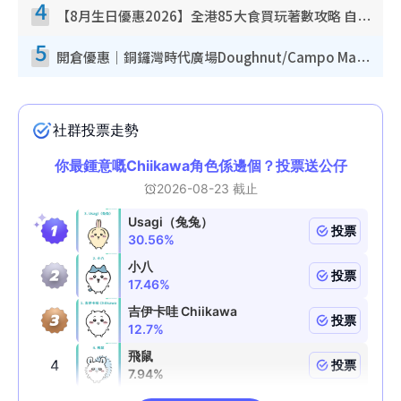
4
【8月生日優惠2026】全港85大食買玩著數攻略 自助餐/火鍋放題同行免費＋誠品/DONKI送現金券
5
開倉優惠｜銅鑼灣時代廣場Doughnut/Campo Marzio開倉低至1折！背囊、書包、手袋劈價$200起