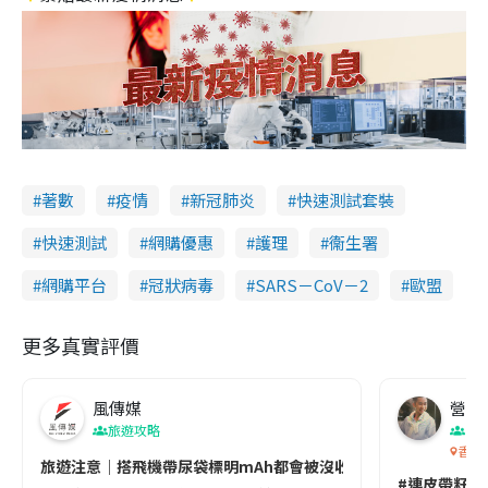
著數
疫情
新冠肺炎
快速測試套裝
快速測試
網購優惠
護理
衞生署
網購平台
冠狀病毒
SARS－CoV－2
歐盟
更多真實評價
風傳媒
營養教
旅遊攻略
生
香港
旅遊注意｜搭飛機帶尿袋標明mAh都會被沒收😱出發前切記檢查「1
#連皮帶籽都