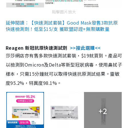
點擊圖片放大
延伸閱讀：【快速測試套裝】Good Mask發售3款抗原
快速檢測劑！低至$15/支 獲歐盟認證+無限購數量
Reagen 新冠抗原快速測試劑
>>按此選購<<
莎莎網店亦有售多款快速測試套裝，$19就買到。產品可
以檢測到Omicron及Delta等新型冠狀病毒，使用鼻拭子
樣本，只需15分鐘就可以取得快速抗原測試結果。靈敏
度95.2%，特異度98.1%。
+2