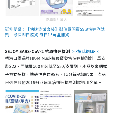
點擊圖片放大
延伸閱讀：【快速測試套裝】鄰住買開賣$9.9快速測試
劑！最快即日發貨 每日15萬盒補貨
SEJOY SARS-CoV-2 抗原快速檢測
>>按此選購<<
香港口罩品牌HK-M Mask抗疫價發售快速檢測劑，單支
裝$22，而購買500套裝低至$20/支買到。產品以鼻咽拭
子方式採樣，準確性高達99%，15分鐘就知結果。產品
已列在歐盟2019冠狀病毒病快速抗原測試通用名單。