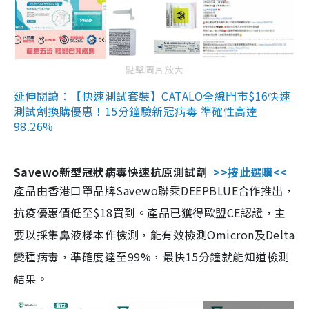
點擊圖片放大
延伸閱讀：【快速測試套裝】CATALO全線門市$16快速
測試劑換購優惠！15分鐘驗新冠病毒 準確性高達
98.26%
Savewo新型冠狀病毒快速抗原測試劑
>>按此選購<<
產品由香港口罩品牌Savewo聯乘DEEPBLUE合作推出，
抗疫優惠價低至$18買到。產品已獲得歐盟CE認證，主
要以採集鼻液樣本作檢測，能有效檢測Omicron及Delta
變種病毒，準確度達至99%，最快15分鐘就能知道檢測
結果。