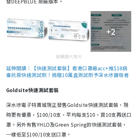
發DEEPBLUE 原廠版本。
+2
點擊圖片放大
延伸閱讀：【快速測試套裝】香港口罩廠acc+推$18病
毒抗原快速測試劑！捐贈10萬盒測試劑予深水埗露宿者
Goldsite快速測試套裝
深水埗電子特賣城現正發售Goldsite快速測試套裝，現
時更有優惠，$100/10支，平均每支$10，買10支再送口
罩。另外有售YHLO及Green Spring的快速測試套裝，
一樣低至$100/10支送口罩。