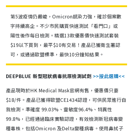
第5波疫情仍嚴峻，Omicron感染力強，確診個案數
字持續高企。不少市民購買快速測試「看門口」或
陽性後作每日檢測。精選13款優惠價快速測試套裝
$19以下買到，最平$10有交易！產品已獲衛生署認
可，或通過歐盟標準，最快10分鐘知結果。
DEEPBLUE 新型冠狀病毒抗原檢測試劑
>>按此選購<<
產品現時於HK Medical Mask官網有售，優惠價只要
$18/件。產品已獲得歐盟CE1434認證，可供民眾進行自
我檢測。準確度 99.03%、靈敏度96.4%、特異性
99.8%，已經通過臨床實驗認證，有效檢測新冠病毒變
種毒株，包括Omicron 及Delta變種病毒。使用鼻拭子