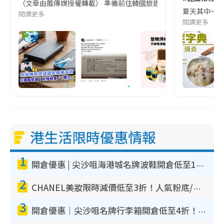
（文章由風傳媒授權轉載） 準備前往韓國旅遊的民眾，近期要特別留
夏天其中一種時
閱讀更多
閱讀更多
港生活限時優惠情報
1
開倉優惠 | 尖沙咀海港城名牌波鞋開倉低至1折！On鞋$899起／Joy&Peace鞋履$98起
2
CHANEL美妝限時減價低至3折！人氣粉底/唇膏/精華液低至$275！COCO香水都有平
3
開倉優惠｜尖沙咀名牌行李箱開倉低至4折！一連5日 American Tourister/ace./Hallmark $200起！