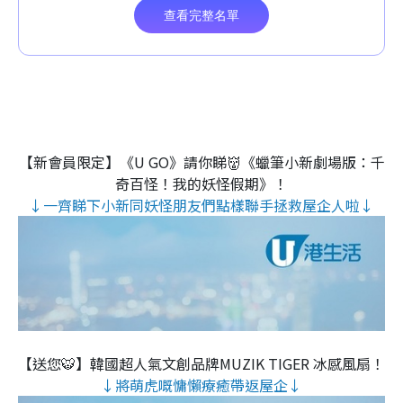
【新會員限定】《U GO》請你睇👹《蠟筆小新劇場版：千
奇百怪！我的妖怪假期》！
↓一齊睇下小新同妖怪朋友們點樣聯手拯救屋企人啦↓
【送您🐯】韓國超人氣文創品牌MUZIK TIGER 冰感風扇！
↓將萌虎嘅慵懶療癒帶返屋企↓