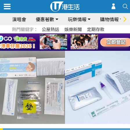
演唱會
優惠著數
玩樂情報
購物情報
熱門關鍵字：
公屋熱話
娛樂新聞
定期存款