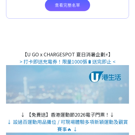
【U GO x CHARGESPOT 夏日消暑企劃⚡】
> 打卡即送充電券！限量1000張🔋送完即止 <
↓ 【免費送】香港運動節2026電子門票！↓
↓ 設過百運動用品攤位 / 可現場體驗多項新穎運動及觀賞
賽事🔥 ↓