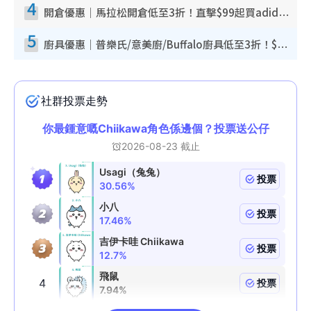
4
開倉優惠｜馬拉松開倉低至3折！直擊$99起買adidas／New Balance／Puma鞋款 STANLEY保溫杯劈價至$119起
5
廚具優惠｜普樂氏/意美廚/Buffalo廚具低至3折！$89起買煎鍋／炒鑊／個人鍋 同場小家電激減至$99起