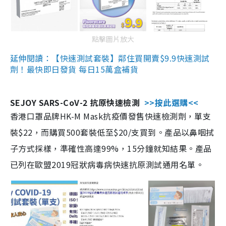
點擊圖片放大
延伸閱讀：【快速測試套裝】鄰住買開賣$9.9快速測試
劑！最快即日發貨 每日15萬盒補貨
SEJOY SARS-CoV-2 抗原快速檢測
>>按此選購<<
香港口罩品牌HK-M Mask抗疫價發售快速檢測劑，單支
裝$22，而購買500套裝低至$20/支買到。產品以鼻咽拭
子方式採樣，準確性高達99%，15分鐘就知結果。產品
已列在歐盟2019冠狀病毒病快速抗原測試通用名單。