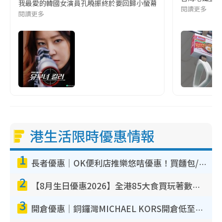
我最愛的韓國女演員孔曉振終於要回歸小螢幕啦!這次的劇本改編自同名
閱讀更多
閱讀更多
港生活限時優惠情報
1
長者優惠｜OK便利店推樂悠咭優惠！買麵包/牛奶/保健品拍卡即減
2
【8月生日優惠2026】全港85大食買玩著數攻略 自助餐/火鍋放題同行免費＋誠品/DONKI送現金券
3
開倉優惠｜銅鑼灣MICHAEL KORS開倉低至17折！直擊$500起買手袋/銀包/鞋款 必買經典Jet Set系列