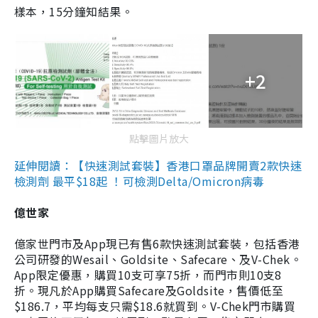
樣本，15分鐘知結果。
+2
點擊圖片放大
延伸閱讀：【快速測試套裝】香港口罩品牌開賣2款快速
檢測劑 最平$18起 ！可檢測Delta/Omicron病毒
億世家
億家世門市及App現已有售6款快速測試套裝，包括香港
公司研發的Wesail、Goldsite、Safecare、及V-Chek。
App限定優惠，購買10支可享75折，而門市則10支8
折。現凡於App購買Safecare及Goldsite，售價低至
$186.7，平均每支只需$18.6就買到。V-Chek門市購買