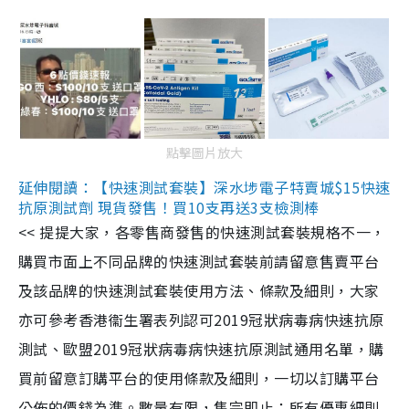
點擊圖片放大
延伸閱讀：【快速測試套裝】深水埗電子特賣城$15快速
抗原測試劑 現貨發售！買10支再送3支檢測棒
<< 提提大家，各零售商發售的快速測試套裝規格不一，
購買市面上不同品牌的快速測試套裝前請留意售賣平台
及該品牌的快速測試套裝使用方法、條款及細則，大家
亦可參考香港衞生署表列認可2019冠狀病毒病快速抗原
測試、歐盟2019冠狀病毒病快速抗原測試通用名單，購
買前留意訂購平台的使用條款及細則，一切以訂購平台
公佈的價錢為準。數量有限，售完即止；所有優惠細則