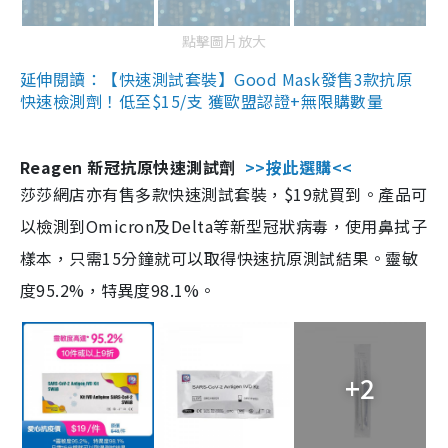
點擊圖片放大
延伸閱讀：【快速測試套裝】Good Mask發售3款抗原
快速檢測劑！低至$15/支 獲歐盟認證+無限購數量
Reagen 新冠抗原快速測試劑
>>按此選購<<
莎莎網店亦有售多款快速測試套裝，$19就買到。產品可
以檢測到Omicron及Delta等新型冠狀病毒，使用鼻拭子
樣本，只需15分鐘就可以取得快速抗原測試結果。靈敏
度95.2%，特異度98.1%。
+2