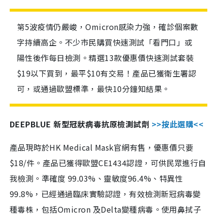
第5波疫情仍嚴峻，Omicron感染力強，確診個案數
字持續高企。不少市民購買快速測試「看門口」或
陽性後作每日檢測。精選13款優惠價快速測試套裝
$19以下買到，最平$10有交易！產品已獲衛生署認
可，或通過歐盟標準，最快10分鐘知結果。
DEEPBLUE 新型冠狀病毒抗原檢測試劑
>>按此選購<<
產品現時於HK Medical Mask官網有售，優惠價只要
$18/件。產品已獲得歐盟CE1434認證，可供民眾進行自
我檢測。準確度 99.03%、靈敏度96.4%、特異性
99.8%，已經通過臨床實驗認證，有效檢測新冠病毒變
種毒株，包括Omicron 及Delta變種病毒。使用鼻拭子