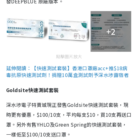
發DEEPBLUE 原廠版本。
+2
點擊圖片放大
延伸閱讀：【快速測試套裝】香港口罩廠acc+推$18病
毒抗原快速測試劑！捐贈10萬盒測試劑予深水埗露宿者
Goldsite快速測試套裝
深水埗電子特賣城現正發售Goldsite快速測試套裝，現
時更有優惠，$100/10支，平均每支$10，買10支再送口
罩。另外有售YHLO及Green Spring的快速測試套裝，
一樣低至$100/10支送口罩。