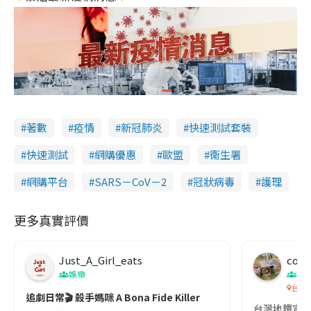
著數
疫情
新冠肺炎
快速測試套裝
快速測試
網購優惠
歐盟
衞生署
網購平台
SARS－CoV－2
冠狀病毒
護理
更多真實評價
Just_A_Girl_eats
co c
娛樂
吹
台灣
追劇日常🎬 殺手媽咪 A Bona Fide Killer
台灣地鐵宣