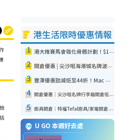
港生活限時優惠情報
1
作
港大推賽馬會強化骨骼計劃！$100骨質密度X光檢查 完成免費運動訓練送超市禮券！附參加資格
標
2
開倉優惠 | 尖沙咀海港城名牌波鞋開倉低至1折！On鞋$899起／Joy&Peace鞋履$98起
3
豐澤優惠勁減低至44折！Mac mini/iPhone17Pro大減價！廚房家電$220起
4
開倉優惠｜尖沙咀名牌行李箱開倉低至4折！一連5日 American Tourister/ace./Hallmark $200起！
5
我檢
廚具開倉｜特福Tefal廚具/家電開倉低至3折！$220起買平底鍋/炒鑊/湯煲！電飯煲/吸塵機/燙斗$418起
包括
U GO 本週好去處