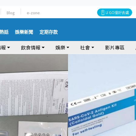
Blog
e-zone
U GO搵好去處
熱話
娛樂新聞
定期存款
情報
飲食情報
娛樂
社會
影片專區