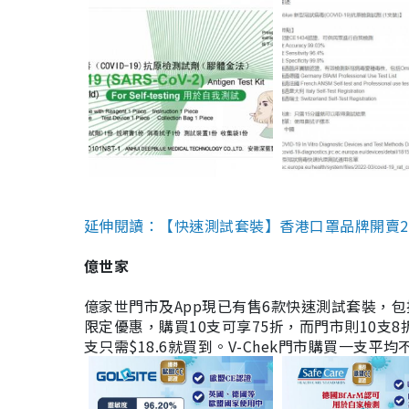
延伸閱讀：【快速測試套裝】香港口罩品牌開賣2款快速
億世家
億家世門市及App現已有售6款快速測試套裝，包括香港公司
限定優惠，購買10支可享75折，而門市則10支8折。現
支只需$18.6就買到。V-Chek門市購買一支平