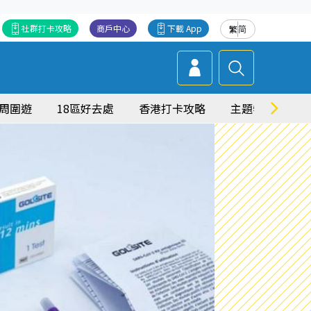
社群打卡攻略
商戶中心
下載 App
繁
简
周圍遊
18區好去處
香港打卡攻略
主題特集