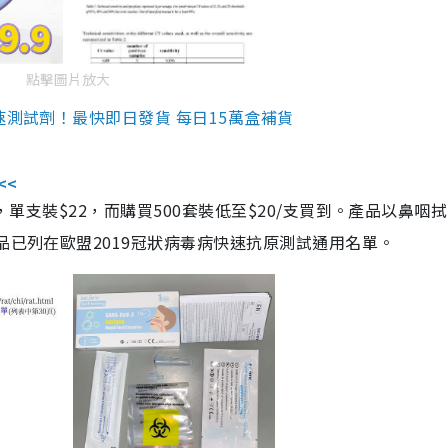
點擊圖片放大
速測試劑！最快即日發貨 每日15萬盒補貨
<<
，單支裝$22，而購買500套裝低至$20/支買到。產品以鼻咽
品已列在歐盟2019冠狀病毒病快速抗原測試通用名單。