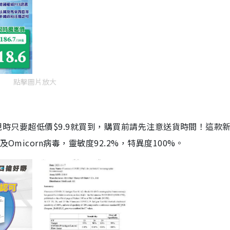
點擊圖片放大
劑，現時只要超低價$9.9就買到，購買前請先注意送貨時間！這款
Omicorn病毒，靈敏度92.2%，特異度100%。