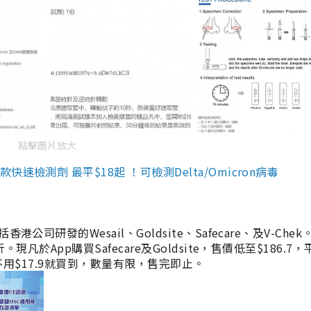
點擊圖片放大
檢測劑 最平$18起 ！可檢測Delta/Omicron病毒
研發的Wesail、Goldsite、Safecare、及V-Chek。
凡於App購買Safecare及Goldsite，售價低至$186.7
均不用$17.9就買到，數量有限，售完即止。