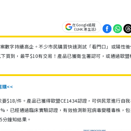
在Google追蹤
《UHK 港生活》
診個案數字持續高企。不少市民購買快速測試「看門口」或陽性後
以下買到，最平$10有交易！產品已獲衛生署認可，或通過歐盟
選購<<
惠價只要$18/件。產品已獲得歐盟CE1434認證，可供民眾進行自
性99.8%，已經通過臨床實驗認證，有效檢測新冠病毒變種毒株，
，15分鐘知結果。