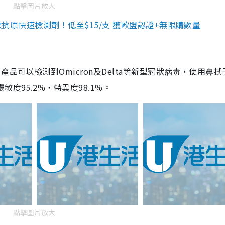
點擊圖片放大
3款抗原快速檢測劑！低至$15/支 獲歐盟認證+無限購數量
品可以檢測到Omicron及Delta等新型冠狀病毒，使用鼻拭
度95.2%，特異度98.1%。
點擊圖片放大