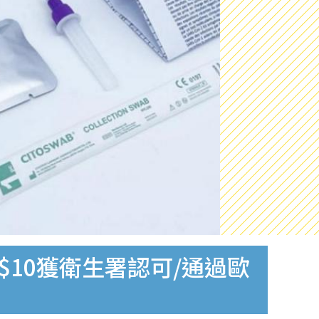
$10獲衛生署認可/通過歐