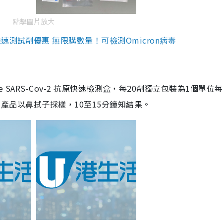
點擊圖片放大
測試劑優惠 無限購數量！可檢測Omicron病毒
are SARS-Cov-2 抗原快速檢測盒，每20劑獨立包裝為1個單位
5。產品以鼻拭子採樣，10至15分鐘知結果。