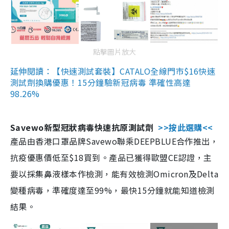
點擊圖片放大
延伸閱讀：【快速測試套裝】CATALO全線門市$16快速
測試劑換購優惠！15分鐘驗新冠病毒 準確性高達
98.26%
Savewo新型冠狀病毒快速抗原測試劑
>>按此選購<<
產品由香港口罩品牌Savewo聯乘DEEPBLUE合作推出，
抗疫優惠價低至$18買到。產品已獲得歐盟CE認證，主
要以採集鼻液樣本作檢測，能有效檢測Omicron及Delta
變種病毒，準確度達至99%，最快15分鐘就能知道檢測
結果。