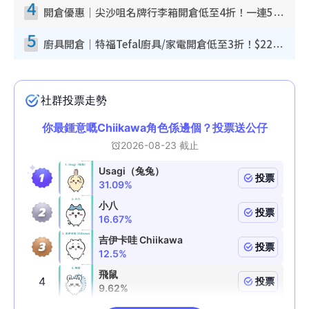
4
開倉優惠｜尖沙咀名牌行李箱開倉低至4折！一連5日 American Tourister/ace./Hallmark $200起！
5
廚具開倉｜特福Tefal廚具/家電開倉低至3折！$220起買平底鍋/炒鑊/湯煲！電飯煲/吸塵機/燙斗$418起