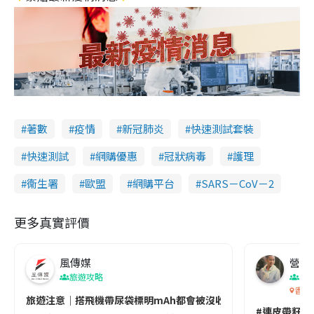
著數
疫情
新冠肺炎
快速測試套裝
快速測試
網購優惠
冠狀病毒
護理
衞生署
歐盟
網購平台
SARS－CoV－2
更多真實評價
風傳媒
營養教
旅遊攻略
生
香港
旅遊注意｜搭飛機帶尿袋標明mAh都會被沒收😱出發前切記檢查「1
#連皮帶籽都