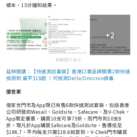
樣本，15分鐘知結果。
+2
點擊圖片放大
延伸閱讀：【快速測試套裝】香港口罩品牌開賣2款快速
檢測劑 最平$18起 ！可檢測Delta/Omicron病毒
億世家
億家世門市及App現已有售6款快速測試套裝，包括香港
公司研發的Wesail、Goldsite、Safecare、及V-Chek。
App限定優惠，購買10支可享75折，而門市則10支8
折。現凡於App購買Safecare及Goldsite，售價低至
$186.7，平均每支只需$18.6就買到。V-Chek門市購買