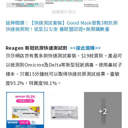
點擊圖片放大
延伸閱讀：【快速測試套裝】Good Mask發售3款抗原
快速檢測劑！低至$15/支 獲歐盟認證+無限購數量
Reagen 新冠抗原快速測試劑
>>按此選購<<
莎莎網店亦有售多款快速測試套裝，$19就買到。產品可
以檢測到Omicron及Delta等新型冠狀病毒，使用鼻拭子
樣本，只需15分鐘就可以取得快速抗原測試結果。靈敏
度95.2%，特異度98.1%。
+2