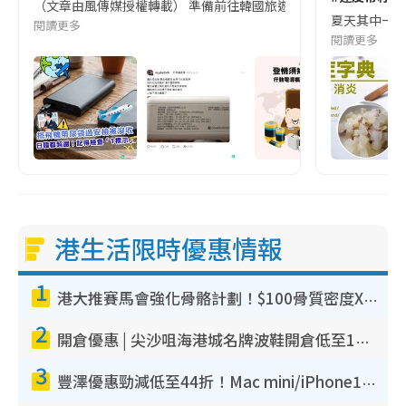
（文章由風傳媒授權轉載） 準備前往韓國旅遊的民眾，近期要特別留
夏天其中一種時
閱讀更多
閱讀更多
港生活限時優惠情報
1
港大推賽馬會強化骨骼計劃！$100骨質密度X光檢查 完成免費運動訓練送超市禮券！附參加資格
2
開倉優惠 | 尖沙咀海港城名牌波鞋開倉低至1折！On鞋$899起／Joy&Peace鞋履$98起
3
豐澤優惠勁減低至44折！Mac mini/iPhone17Pro大減價！廚房家電$220起