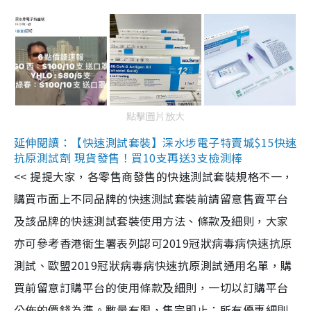
點擊圖片放大
延伸閱讀：【快速測試套裝】深水埗電子特賣城$15快速
抗原測試劑 現貨發售！買10支再送3支檢測棒
<< 提提大家，各零售商發售的快速測試套裝規格不一，
購買市面上不同品牌的快速測試套裝前請留意售賣平台
及該品牌的快速測試套裝使用方法、條款及細則，大家
亦可參考香港衞生署表列認可2019冠狀病毒病快速抗原
測試、歐盟2019冠狀病毒病快速抗原測試通用名單，購
買前留意訂購平台的使用條款及細則，一切以訂購平台
公佈的價錢為準。數量有限，售完即止；所有優惠細則