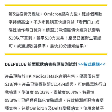
第5波疫情仍嚴峻，Omicron感染力強，確診個案數
字持續高企。不少市民購買快速測試「看門口」或
陽性後作每日檢測。精選13款優惠價快速測試套裝
$19以下買到，最平$10有交易！產品已獲衛生署認
可，或通過歐盟標準，最快10分鐘知結果。
DEEPBLUE 新型冠狀病毒抗原檢測試劑
>>按此選購<<
產品現時於HK Medical Mask官網有售，優惠價只要
$18/件。產品已獲得歐盟CE1434認證，可供民眾進行自
我檢測。準確度 99.03%、靈敏度96.4%、特異性
99.8%，已經通過臨床實驗認證，有效檢測新冠病毒變
種毒株，包括Omicron 及Delta變種病毒。使用鼻拭子