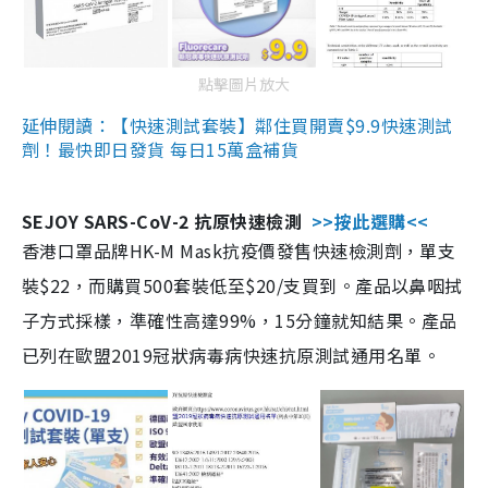
點擊圖片放大
延伸閱讀：【快速測試套裝】鄰住買開賣$9.9快速測試
劑！最快即日發貨 每日15萬盒補貨
SEJOY SARS-CoV-2 抗原快速檢測
>>按此選購<<
香港口罩品牌HK-M Mask抗疫價發售快速檢測劑，單支
裝$22，而購買500套裝低至$20/支買到。產品以鼻咽拭
子方式採樣，準確性高達99%，15分鐘就知結果。產品
已列在歐盟2019冠狀病毒病快速抗原測試通用名單。