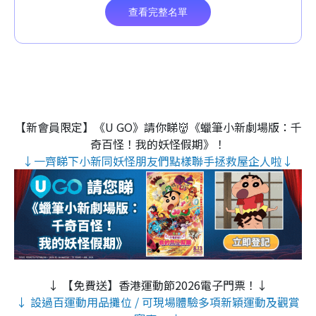
【新會員限定】《U GO》請你睇👹《蠟筆小新劇場版：千
奇百怪！我的妖怪假期》！
↓一齊睇下小新同妖怪朋友們點樣聯手拯救屋企人啦↓
↓ 【免費送】香港運動節2026電子門票！↓
↓ 設過百運動用品攤位 / 可現場體驗多項新穎運動及觀賞