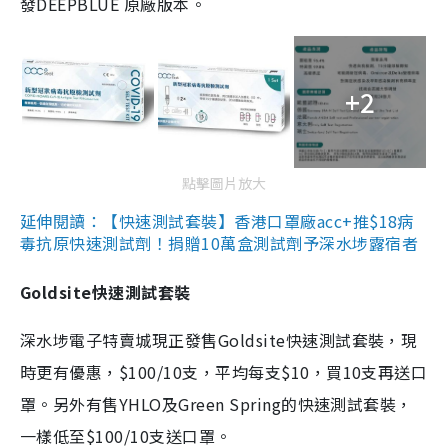
發DEEPBLUE 原廠版本。
+2
點擊圖片放大
延伸閱讀：【快速測試套裝】香港口罩廠acc+推$18病
毒抗原快速測試劑！捐贈10萬盒測試劑予深水埗露宿者
Goldsite快速測試套裝
深水埗電子特賣城現正發售Goldsite快速測試套裝，現
時更有優惠，$100/10支，平均每支$10，買10支再送口
罩。另外有售YHLO及Green Spring的快速測試套裝，
一樣低至$100/10支送口罩。