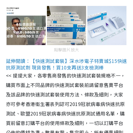
點擊圖片放大
延伸閱讀：【快速測試套裝】深水埗電子特賣城$15快速
抗原測試劑 現貨發售！買10支再送3支檢測棒
<< 提提大家，各零售商發售的快速測試套裝規格不一，
購買市面上不同品牌的快速測試套裝前請留意售賣平台
及該品牌的快速測試套裝使用方法、條款及細則，大家
亦可參考香港衞生署表列認可2019冠狀病毒病快速抗原
測試、歐盟2019冠狀病毒病快速抗原測試通用名單，購
買前留意訂購平台的使用條款及細則，一切以訂購平台
公佈的價錢為準。數量有限，售完即止；所有優惠細則