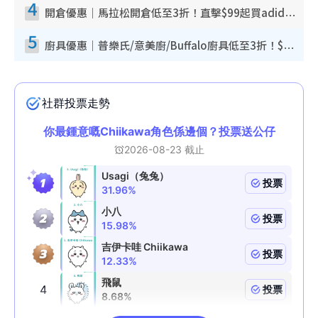
4
開倉優惠｜馬拉松開倉低至3折！直擊$99起買adidas／New Balance／Puma鞋款 STANLEY保溫杯劈價至$119起
5
廚具優惠｜普樂氏/意美廚/Buffalo廚具低至3折！$89起買煎鍋／炒鑊／個人鍋 同場小家電激減至$99起