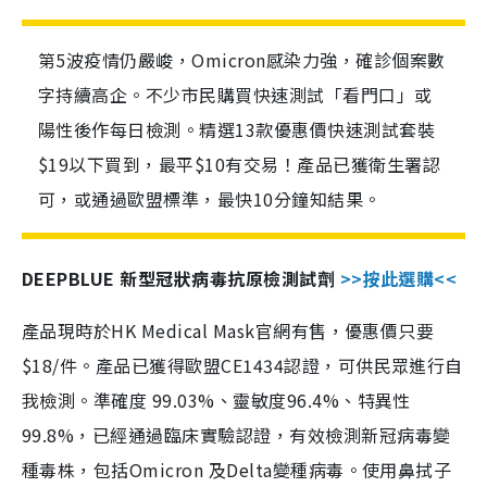
第5波疫情仍嚴峻，Omicron感染力強，確診個案數
字持續高企。不少市民購買快速測試「看門口」或
陽性後作每日檢測。精選13款優惠價快速測試套裝
$19以下買到，最平$10有交易！產品已獲衛生署認
可，或通過歐盟標準，最快10分鐘知結果。
DEEPBLUE 新型冠狀病毒抗原檢測試劑
>>按此選購<<
產品現時於HK Medical Mask官網有售，優惠價只要
$18/件。產品已獲得歐盟CE1434認證，可供民眾進行自
我檢測。準確度 99.03%、靈敏度96.4%、特異性
99.8%，已經通過臨床實驗認證，有效檢測新冠病毒變
種毒株，包括Omicron 及Delta變種病毒。使用鼻拭子