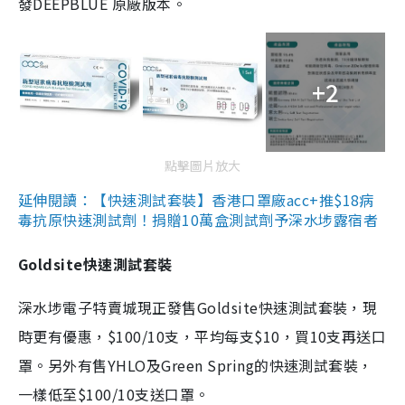
發DEEPBLUE 原廠版本。
+2
點擊圖片放大
延伸閱讀：【快速測試套裝】香港口罩廠acc+推$18病
毒抗原快速測試劑！捐贈10萬盒測試劑予深水埗露宿者
Goldsite快速測試套裝
深水埗電子特賣城現正發售Goldsite快速測試套裝，現
時更有優惠，$100/10支，平均每支$10，買10支再送口
罩。另外有售YHLO及Green Spring的快速測試套裝，
一樣低至$100/10支送口罩。