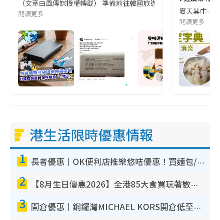
（文章由風傳媒授權轉載） 準備前往韓國旅遊的民眾，近期要特別留
夏天其中一種時
閱讀更多
閱讀更多
港生活限時優惠情報
1
長者優惠｜OK便利店推樂悠咭優惠！買麵包/牛奶/保健品拍卡即減
2
【8月生日優惠2026】全港85大食買玩著數攻略 自助餐/火鍋放題同行免費＋誠品/DONKI送現金券
3
開倉優惠｜銅鑼灣MICHAEL KORS開倉低至17折！直擊$500起買手袋/銀包/鞋款 必買經典Jet Set系列