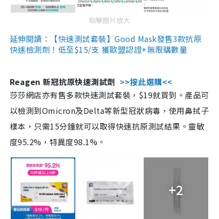
點擊圖片放大
延伸閱讀：【快速測試套裝】Good Mask發售3款抗原
快速檢測劑！低至$15/支 獲歐盟認證+無限購數量
Reagen 新冠抗原快速測試劑
>>按此選購<<
莎莎網店亦有售多款快速測試套裝，$19就買到。產品可
以檢測到Omicron及Delta等新型冠狀病毒，使用鼻拭子
樣本，只需15分鐘就可以取得快速抗原測試結果。靈敏
度95.2%，特異度98.1%。
+2