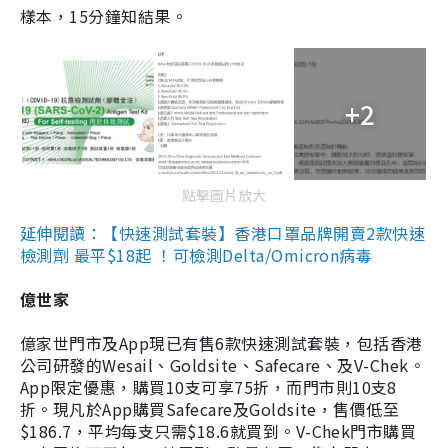
樣本，15分鐘知結果。
+2
點擊圖片放大
延伸閱讀：【快速測試套裝】香港口罩品牌開賣2款快速
檢測劑 最平$18起 ！可檢測Delta/Omicron病毒
億世家
億家世門市及App現已有售6款快速測試套裝，包括香港
公司研發的Wesail、Goldsite、Safecare、及V-Chek。
App限定優惠，購買10支可享75折，而門市則10支8
折。現凡於App購買Safecare及Goldsite，售價低至
$186.7，平均每支只需$18.6就買到。V-Chek門市購買