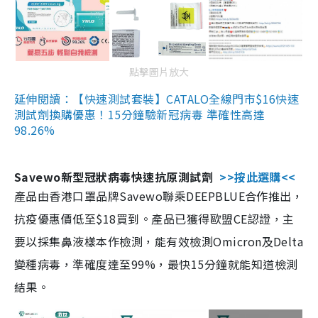
點擊圖片放大
延伸閱讀：【快速測試套裝】CATALO全線門市$16快速
測試劑換購優惠！15分鐘驗新冠病毒 準確性高達
98.26%
Savewo新型冠狀病毒快速抗原測試劑
>>按此選購<<
產品由香港口罩品牌Savewo聯乘DEEPBLUE合作推出，
抗疫優惠價低至$18買到。產品已獲得歐盟CE認證，主
要以採集鼻液樣本作檢測，能有效檢測Omicron及Delta
變種病毒，準確度達至99%，最快15分鐘就能知道檢測
結果。