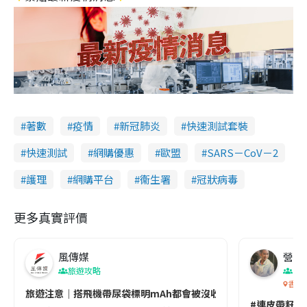
著數
疫情
新冠肺炎
快速測試套裝
快速測試
網購優惠
歐盟
SARS－CoV－2
護理
網購平台
衞生署
冠狀病毒
更多真實評價
風傳媒
營養教
旅遊攻略
生
香港
旅遊注意｜搭飛機帶尿袋標明mAh都會被沒收😱出發前切記檢查「1
#連皮帶籽都