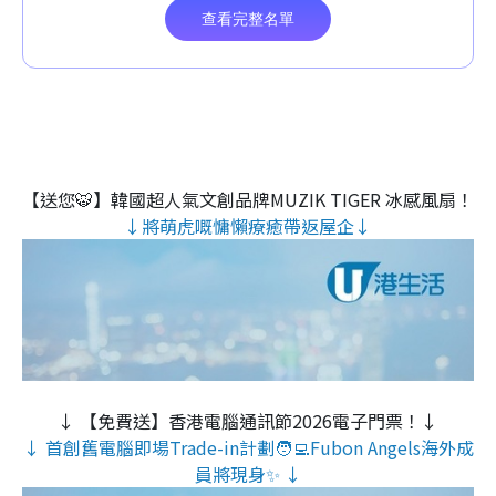
【送您🐯】韓國超人氣文創品牌MUZIK TIGER 冰感風扇！
↓將萌虎嘅慵懶療癒帶返屋企↓
↓ 【免費送】香港電腦通訊節2026電子門票！↓
↓ 首創舊電腦即場Trade-in計劃🧑‍💻Fubon Angels海外成
員將現身✨ ↓