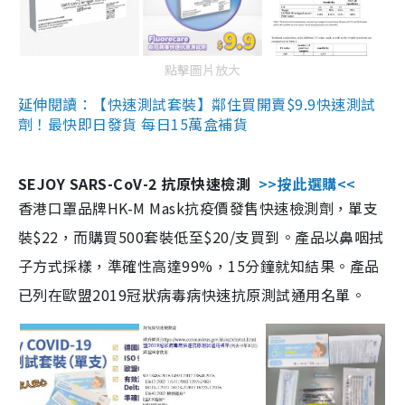
點擊圖片放大
延伸閱讀：【快速測試套裝】鄰住買開賣$9.9快速測試
劑！最快即日發貨 每日15萬盒補貨
SEJOY SARS-CoV-2 抗原快速檢測
>>按此選購<<
香港口罩品牌HK-M Mask抗疫價發售快速檢測劑，單支
裝$22，而購買500套裝低至$20/支買到。產品以鼻咽拭
子方式採樣，準確性高達99%，15分鐘就知結果。產品
已列在歐盟2019冠狀病毒病快速抗原測試通用名單。