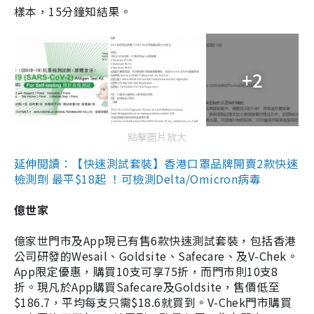
樣本，15分鐘知結果。
+2
點擊圖片放大
延伸閱讀：【快速測試套裝】香港口罩品牌開賣2款快速
檢測劑 最平$18起 ！可檢測Delta/Omicron病毒
億世家
億家世門市及App現已有售6款快速測試套裝，包括香港
公司研發的Wesail、Goldsite、Safecare、及V-Chek。
App限定優惠，購買10支可享75折，而門市則10支8
折。現凡於App購買Safecare及Goldsite，售價低至
$186.7，平均每支只需$18.6就買到。V-Chek門市購買