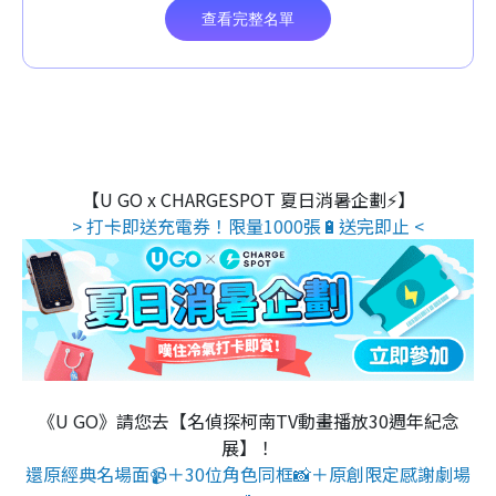
【U GO x CHARGESPOT 夏日消暑企劃⚡】
> 打卡即送充電券！限量1000張🔋送完即止 <
《U GO》請您去【名偵探柯南TV動畫播放30週年紀念
展】！
還原經典名場面📹＋30位角色同框📸＋原創限定感謝劇場