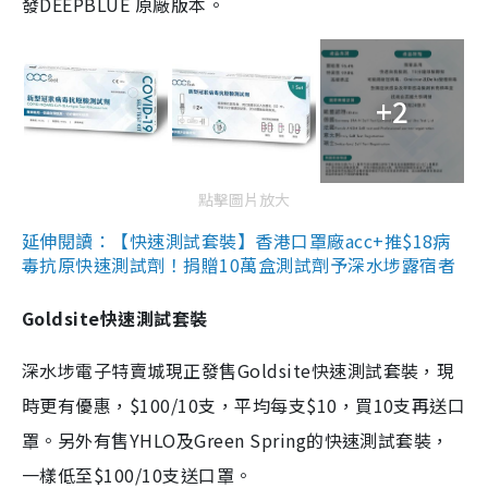
發DEEPBLUE 原廠版本。
+2
點擊圖片放大
延伸閱讀：【快速測試套裝】香港口罩廠acc+推$18病
毒抗原快速測試劑！捐贈10萬盒測試劑予深水埗露宿者
Goldsite快速測試套裝
深水埗電子特賣城現正發售Goldsite快速測試套裝，現
時更有優惠，$100/10支，平均每支$10，買10支再送口
罩。另外有售YHLO及Green Spring的快速測試套裝，
一樣低至$100/10支送口罩。