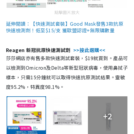
點擊圖片放大
延伸閱讀：【快速測試套裝】Good Mask發售3款抗原
快速檢測劑！低至$15/支 獲歐盟認證+無限購數量
Reagen 新冠抗原快速測試劑
>>按此選購<<
莎莎網店亦有售多款快速測試套裝，$19就買到。產品可
以檢測到Omicron及Delta等新型冠狀病毒，使用鼻拭子
樣本，只需15分鐘就可以取得快速抗原測試結果。靈敏
度95.2%，特異度98.1%。
+2