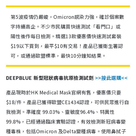
第5波疫情仍嚴峻，Omicron感染力強，確診個案數
字持續高企。不少市民購買快速測試「看門口」或
陽性後作每日檢測。精選13款優惠價快速測試套裝
$19以下買到，最平$10有交易！產品已獲衛生署認
可，或通過歐盟標準，最快10分鐘知結果。
DEEPBLUE 新型冠狀病毒抗原檢測試劑
>>按此選購<<
產品現時於HK Medical Mask官網有售，優惠價只要
$18/件。產品已獲得歐盟CE1434認證，可供民眾進行自
我檢測。準確度 99.03%、靈敏度96.4%、特異性
99.8%，已經通過臨床實驗認證，有效檢測新冠病毒變
種毒株，包括Omicron 及Delta變種病毒。使用鼻拭子