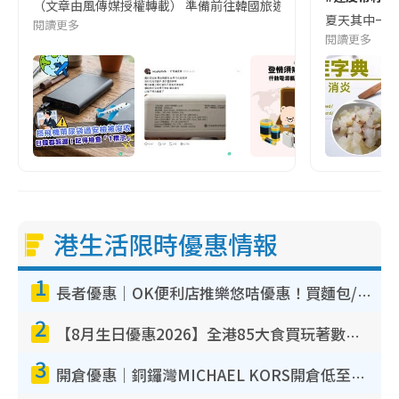
（文章由風傳媒授權轉載） 準備前往韓國旅遊的民眾，近期要特別留
夏天其中一種時
閱讀更多
閱讀更多
港生活限時優惠情報
1
長者優惠｜OK便利店推樂悠咭優惠！買麵包/牛奶/保健品拍卡即減
2
【8月生日優惠2026】全港85大食買玩著數攻略 自助餐/火鍋放題同行免費＋誠品/DONKI送現金券
3
開倉優惠｜銅鑼灣MICHAEL KORS開倉低至17折！直擊$500起買手袋/銀包/鞋款 必買經典Jet Set系列