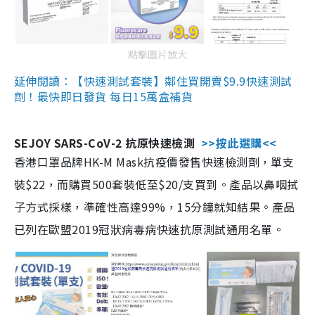
點擊圖片放大
延伸閱讀：【快速測試套裝】鄰住買開賣$9.9快速測試
劑！最快即日發貨 每日15萬盒補貨
SEJOY SARS-CoV-2 抗原快速檢測
>>按此選購<<
香港口罩品牌HK-M Mask抗疫價發售快速檢測劑，單支
裝$22，而購買500套裝低至$20/支買到。產品以鼻咽拭
子方式採樣，準確性高達99%，15分鐘就知結果。產品
已列在歐盟2019冠狀病毒病快速抗原測試通用名單。