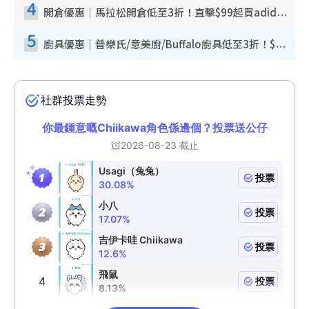
4
開倉優惠｜馬拉松開倉低至3折！直擊$99起買adidas／New Balance／Puma鞋款 STANLEY保溫杯劈價至$119起
5
廚具優惠｜普樂氏/意美廚/Buffalo廚具低至3折！$89起買煎鍋／炒鑊／個人鍋 同場小家電激減至$99起