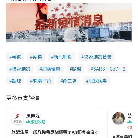
著數
疫情
新冠肺炎
快速測試套裝
快速測試
網購優惠
歐盟
SARS－CoV－2
護理
網購平台
衞生署
冠狀病毒
更多真實評價
風傳媒
營養教
旅遊攻略
生
香港
旅遊注意｜搭飛機帶尿袋標明mAh都會被沒收😱出發前切記檢查「1
#連皮帶籽都