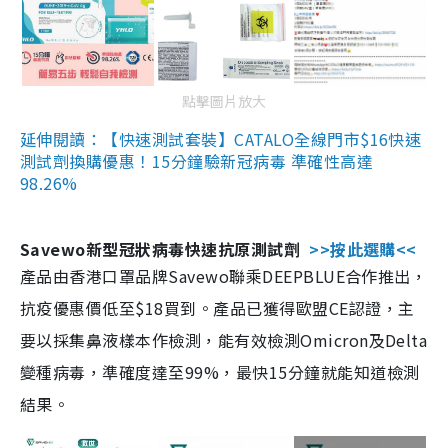
點擊圖片放大
延伸閱讀：【快速測試套裝】CATALO全線門市$16快速
測試劑換購優惠！15分鐘驗新冠病毒 準確性高達
98.26%
Savewo新型冠狀病毒快速抗原測試劑
>>按此選購<<
產品由香港口罩品牌Savewo聯乘DEEPBLUE合作推出，
抗疫優惠價低至$18買到。產品已獲得歐盟CE認證，主
要以採集鼻液樣本作檢測，能有效檢測Omicron及Delta
變種病毒，準確度達至99%，最快15分鐘就能知道檢測
結果。