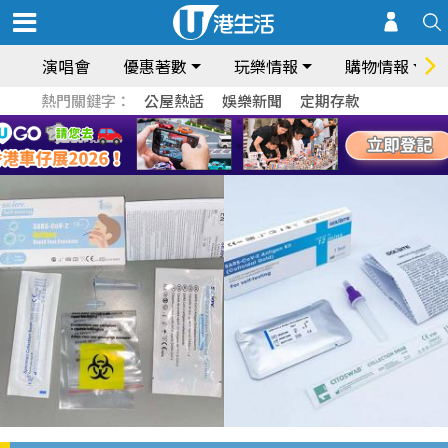
演唱會
優惠著數
玩樂情報
購物情報
熱門關鍵字：
公屋熱話
娛樂新聞
定期存款