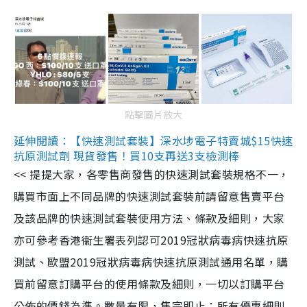
點擊圖片放大
延伸閱讀：【快速測試套裝】深水埗電子特賣城$15快速
抗原測試劑 現貨發售！買10支再送3支檢測棒
<< 提提大家，各零售商發售的快速測試套裝規格不一，
購買市面上不同品牌的快速測試套裝前請留意售賣平台
及該品牌的快速測試套裝使用方法、條款及細則，大家
亦可參考香港衞生署表列認可2019冠狀病毒病快速抗原
測試、歐盟2019冠狀病毒病快速抗原測試通用名單，購
買前留意訂購平台的使用條款及細則，一切以訂購平台
公佈的價錢為準。數量有限，售完即止；所有優惠細則