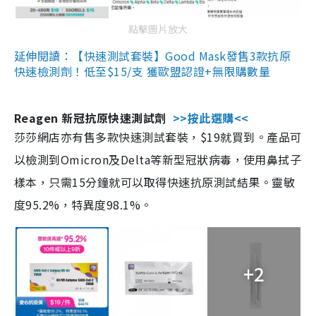
點擊圖片放大
延伸閱讀：【快速測試套裝】Good Mask發售3款抗原
快速檢測劑！低至$15/支 獲歐盟認證+無限購數量
Reagen 新冠抗原快速測試劑
>>按此選購<<
莎莎網店亦有售多款快速測試套裝，$19就買到。產品可
以檢測到Omicron及Delta等新型冠狀病毒，使用鼻拭子
樣本，只需15分鐘就可以取得快速抗原測試結果。靈敏
度95.2%，特異度98.1%。
+2