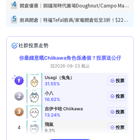
4
開倉優惠｜銅鑼灣時代廣場Doughnut/Campo Marzio開倉低至1折！背囊、書包、手袋劈價$200起
5
廚具開倉｜特福Tefal廚具/家電開倉低至3折！$220起買平底鍋/炒鑊/湯煲！電飯煲/吸塵機/燙斗$418起