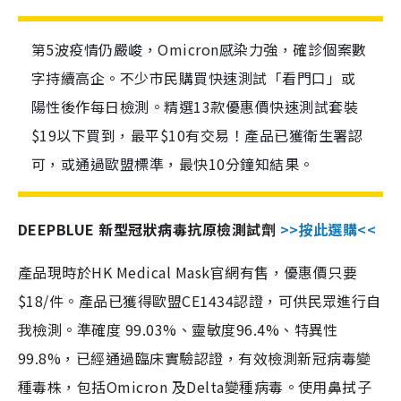
第5波疫情仍嚴峻，Omicron感染力強，確診個案數
字持續高企。不少市民購買快速測試「看門口」或
陽性後作每日檢測。精選13款優惠價快速測試套裝
$19以下買到，最平$10有交易！產品已獲衛生署認
可，或通過歐盟標準，最快10分鐘知結果。
DEEPBLUE 新型冠狀病毒抗原檢測試劑
>>按此選購<<
產品現時於HK Medical Mask官網有售，優惠價只要
$18/件。產品已獲得歐盟CE1434認證，可供民眾進行自
我檢測。準確度 99.03%、靈敏度96.4%、特異性
99.8%，已經通過臨床實驗認證，有效檢測新冠病毒變
種毒株，包括Omicron 及Delta變種病毒。使用鼻拭子