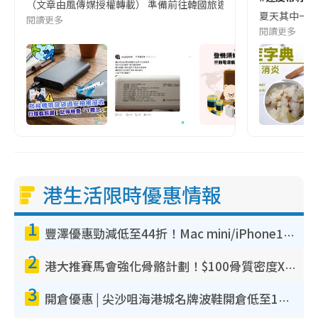
（文章由風傳媒授權轉載） 準備前往韓國旅遊的民眾，近期要特別留
夏天其中一種時
閱讀更多
閱讀更多
港生活限時優惠情報
1
豐澤優惠勁減低至44折！Mac mini/iPhone17Pro大減價！廚房家電$220起
2
港大推賽馬會強化骨骼計劃！$100骨質密度X光檢查 完成免費運動訓練送超市禮券！附參加資格
3
開倉優惠 | 尖沙咀海港城名牌波鞋開倉低至1折！On鞋$899起／Joy&Peace鞋履$98起