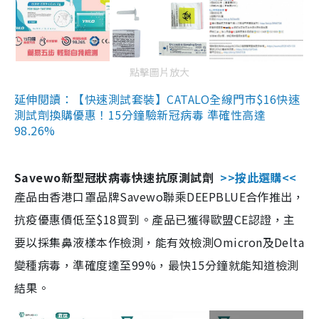
點擊圖片放大
延伸閱讀：【快速測試套裝】CATALO全線門市$16快速
測試劑換購優惠！15分鐘驗新冠病毒 準確性高達
98.26%
Savewo新型冠狀病毒快速抗原測試劑
>>按此選購<<
產品由香港口罩品牌Savewo聯乘DEEPBLUE合作推出，
抗疫優惠價低至$18買到。產品已獲得歐盟CE認證，主
要以採集鼻液樣本作檢測，能有效檢測Omicron及Delta
變種病毒，準確度達至99%，最快15分鐘就能知道檢測
結果。