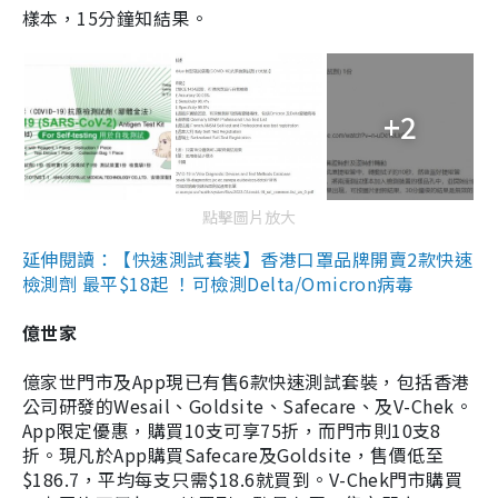
樣本，15分鐘知結果。
+2
點擊圖片放大
延伸閱讀：【快速測試套裝】香港口罩品牌開賣2款快速
檢測劑 最平$18起 ！可檢測Delta/Omicron病毒
億世家
億家世門市及App現已有售6款快速測試套裝，包括香港
公司研發的Wesail、Goldsite、Safecare、及V-Chek。
App限定優惠，購買10支可享75折，而門市則10支8
折。現凡於App購買Safecare及Goldsite，售價低至
$186.7，平均每支只需$18.6就買到。V-Chek門市購買