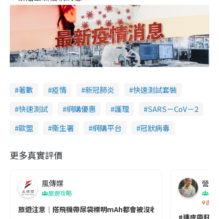
著數
疫情
新冠肺炎
快速測試套裝
快速測試
網購優惠
護理
SARS－CoV－2
歐盟
衞生署
網購平台
冠狀病毒
更多真實評價
風傳媒
營養教
旅遊攻略
生
香港
旅遊注意｜搭飛機帶尿袋標明mAh都會被沒收😱出發前切記檢查「1
#連皮帶籽都