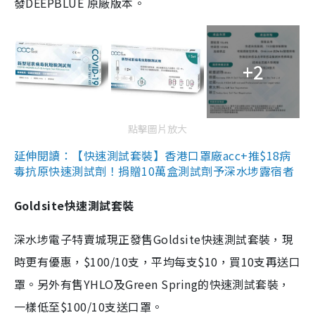
發DEEPBLUE 原廠版本。
+2
點擊圖片放大
延伸閱讀：【快速測試套裝】香港口罩廠acc+推$18病
毒抗原快速測試劑！捐贈10萬盒測試劑予深水埗露宿者
Goldsite快速測試套裝
深水埗電子特賣城現正發售Goldsite快速測試套裝，現
時更有優惠，$100/10支，平均每支$10，買10支再送口
罩。另外有售YHLO及Green Spring的快速測試套裝，
一樣低至$100/10支送口罩。