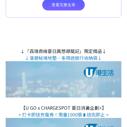
↓「森境奇緣夏日異想尋龍記」限定精品↓
↓漫遊秘境地墊、多用途旅行收納袋↓
【U GO x CHARGESPOT 夏日消暑企劃⚡】
> 打卡即送充電券！限量1000張🔋送完即止 <