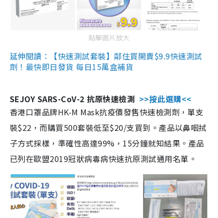
點擊圖片放大
延伸閱讀：【快速測試套裝】鄰住買開賣$9.9快速測試
劑！最快即日發貨 每日15萬盒補貨
SEJOY SARS-CoV-2 抗原快速檢測
>>按此選購<<
香港口罩品牌HK-M Mask抗疫價發售快速檢測劑，單支
裝$22，而購買500套裝低至$20/支買到。產品以鼻咽拭
子方式採樣，準確性高達99%，15分鐘就知結果。產品
已列在歐盟2019冠狀病毒病快速抗原測試通用名單。