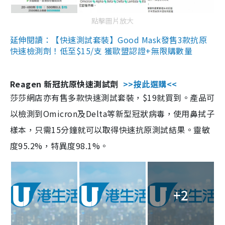
點擊圖片放大
延伸閱讀：【快速測試套裝】Good Mask發售3款抗原
快速檢測劑！低至$15/支 獲歐盟認證+無限購數量
Reagen 新冠抗原快速測試劑
>>按此選購<<
莎莎網店亦有售多款快速測試套裝，$19就買到。產品可
以檢測到Omicron及Delta等新型冠狀病毒，使用鼻拭子
樣本，只需15分鐘就可以取得快速抗原測試結果。靈敏
度95.2%，特異度98.1%。
+2