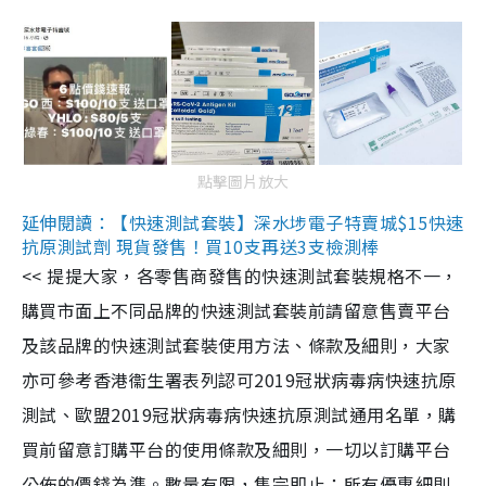
點擊圖片放大
延伸閱讀：【快速測試套裝】深水埗電子特賣城$15快速
抗原測試劑 現貨發售！買10支再送3支檢測棒
<< 提提大家，各零售商發售的快速測試套裝規格不一，
購買市面上不同品牌的快速測試套裝前請留意售賣平台
及該品牌的快速測試套裝使用方法、條款及細則，大家
亦可參考香港衞生署表列認可2019冠狀病毒病快速抗原
測試、歐盟2019冠狀病毒病快速抗原測試通用名單，購
買前留意訂購平台的使用條款及細則，一切以訂購平台
公佈的價錢為準。數量有限，售完即止；所有優惠細則