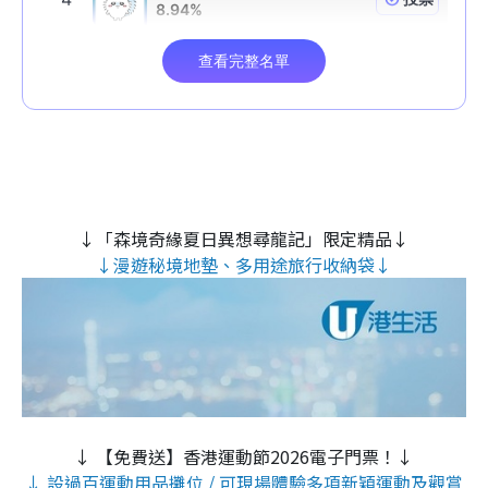
↓「森境奇緣夏日異想尋龍記」限定精品↓
↓漫遊秘境地墊、多用途旅行收納袋↓
↓ 【免費送】香港運動節2026電子門票！↓
↓ 設過百運動用品攤位 / 可現場體驗多項新穎運動及觀賞