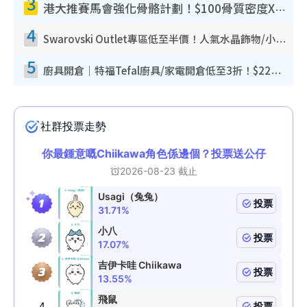
3
港大推賽馬會強化骨骼計劃！$100骨質密度X光檢查 完成免費運動訓練送超市禮券！附參加資格
4
Swarovski Outlet專區低至半價！人氣水晶飾物/小擺設$138起！迪士尼款/水晶高跟鞋都有平
5
廚具開倉｜特福Tefal廚具/家電開倉低至3折！$220起買平底鍋/炒鑊/湯煲！電飯煲/吸塵機/燙斗$418起