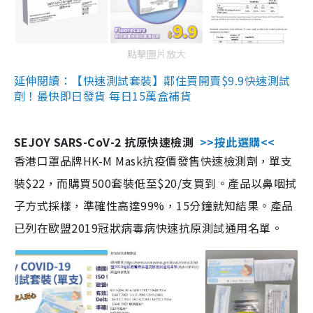
點擊圖片放大
延伸閱讀：【快速測試套裝】鄰住買開賣$9.9快速測試
劑！最快即日發貨 每日15萬盒補貨
SEJOY SARS-CoV-2 抗原快速檢測
>>按此選購<<
香港口罩品牌HK-M Mask抗疫價發售快速檢測劑，單支
裝$22，而購買500套裝低至$20/支買到。產品以鼻咽拭
子方式採樣，準確性高達99%，15分鐘就知結果。產品
已列在歐盟2019冠狀病毒病快速抗原測試通用名單。