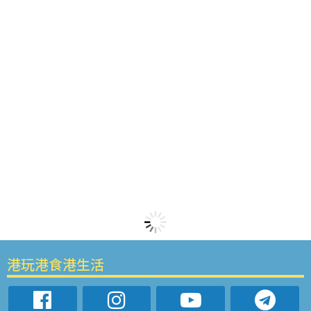
港玩港食港生活