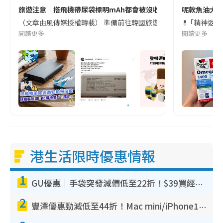
旅遊注意｜搭飛機帶尿袋標明mAh都會被沒收😱出發前切記檢查「1
呢款魚油大家
（文章由風傳媒授權轉載） 準備前往韓國旅遊的民眾，近期要特別留
💊 ｢精神返
閱讀更多
閱讀更多
港生活限時優惠情報
1
GU優惠｜手袋突發減價低至22折！$39買經典波士頓包/餃子袋！飾物同步減價$29起！
2
豐澤優惠勁減低至44折！Mac mini/iPhone17Pro大減價！廚房家電$220起