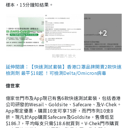
樣本，15分鐘知結果。
+2
點擊圖片放大
延伸閱讀：【快速測試套裝】香港口罩品牌開賣2款快速
檢測劑 最平$18起 ！可檢測Delta/Omicron病毒
億世家
億家世門市及App現已有售6款快速測試套裝，包括香港
公司研發的Wesail、Goldsite、Safecare、及V-Chek。
App限定優惠，購買10支可享75折，而門市則10支8
折。現凡於App購買Safecare及Goldsite，售價低至
$186.7，平均每支只需$18.6就買到。V-Chek門市購買