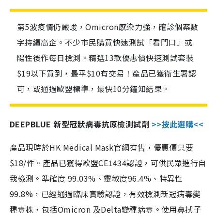
第5波疫情仍嚴峻，Omicron感染力強，確診個案數
字持續高企。不少市民購買快速測試「看門口」或
陽性後作每日檢測。精選13款優惠價快速測試套裝
$19以下買到，最平$10有交易！產品已獲衛生署認
可，或通過歐盟標準，最快10分鐘知結果。
DEEPBLUE 新型冠狀病毒抗原檢測試劑
>>按此選購<<
產品現時於HK Medical Mask官網有售，優惠價只要
$18/件。產品已獲得歐盟CE1434認證，可供民眾進行自
我檢測。準確度 99.03%、靈敏度96.4%、特異性
99.8%，已經通過臨床實驗認證，有效檢測新冠病毒變
種毒株，包括Omicron 及Delta變種病毒。使用鼻拭子