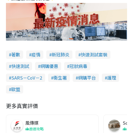
著數
疫情
新冠肺炎
快速測試套裝
快速測試
網購優惠
冠狀病毒
SARS－CoV－2
衞生署
網購平台
護理
歐盟
更多真實評價
風傳媒
Soul
旅遊攻略
生