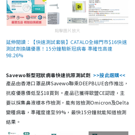
點擊圖片放大
延伸閱讀：【快速測試套裝】CATALO全線門市$16快速
測試劑換購優惠！15分鐘驗新冠病毒 準確性高達
98.26%
Savewo新型冠狀病毒快速抗原測試劑
>>按此選購<<
產品由香港口罩品牌Savewo聯乘DEEPBLUE合作推出，
抗疫優惠價低至$18買到。產品已獲得歐盟CE認證，主
要以採集鼻液樣本作檢測，能有效檢測Omicron及Delta
變種病毒，準確度達至99%，最快15分鐘就能知道檢測
結果。