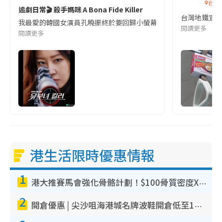
台灣
追劇日常🎬 殺手媽咪 A Bona Fide Killer
台灣地鐵宣
我最愛的韓國女演員孔曉振終於要回歸小螢幕啦!這次的劇本改編自同名
閱讀更多
閱讀更多
港生活限時優惠情報
1
港大推賽馬會強化骨骼計劃！$100骨質密度X光檢查 完成免費運動訓練送超市禮券！附參加資格
2
開倉優惠 | 尖沙咀海港城名牌波鞋開倉低至1折！On鞋$899起／Joy&Peace鞋履$98起