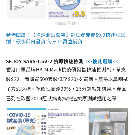
點擊圖片放大
延伸閱讀：【快速測試套裝】鄰住買開賣$9.9快速測試
劑！最快即日發貨 每日15萬盒補貨
SEJOY SARS-CoV-2 抗原快速檢測
>>按此選購<<
香港口罩品牌HK-M Mask抗疫價發售快速檢測劑，單支
裝$22，而購買500套裝低至$20/支買到。產品以鼻咽拭
子方式採樣，準確性高達99%，15分鐘就知結果。產品
已列在歐盟2019冠狀病毒病快速抗原測試通用名單。