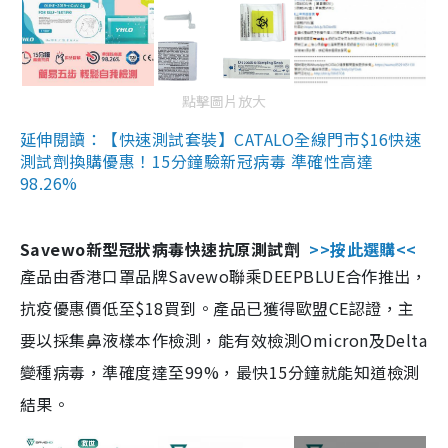
點擊圖片放大
延伸閱讀：【快速測試套裝】CATALO全線門市$16快速
測試劑換購優惠！15分鐘驗新冠病毒 準確性高達
98.26%
Savewo新型冠狀病毒快速抗原測試劑
>>按此選購<<
產品由香港口罩品牌Savewo聯乘DEEPBLUE合作推出，
抗疫優惠價低至$18買到。產品已獲得歐盟CE認證，主
要以採集鼻液樣本作檢測，能有效檢測Omicron及Delta
變種病毒，準確度達至99%，最快15分鐘就能知道檢測
結果。