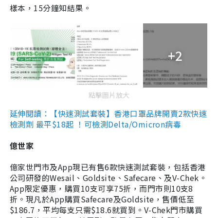
樣本，15分鐘知結果。
+2
點擊圖片放大
延伸閱讀：【快速測試套裝】香港口罩品牌開賣2款快速
檢測劑 最平$18起 ！可檢測Delta/Omicron病毒
億世家
億家世門市及App現已有售6款快速測試套裝，包括香港
公司研發的Wesail、Goldsite、Safecare、及V-Chek。
App限定優惠，購買10支可享75折，而門市則10支8
折。現凡於App購買Safecare及Goldsite，售價低至
$186.7，平均每支只需$18.6就買到。V-Chek門市購買