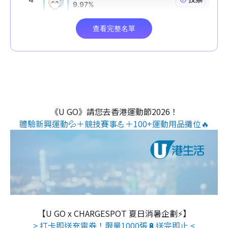
《U GO》請您去香港運動節2026！
體驗新興運動💦＋競技賽事💪＋100+運動用品攤位🔥
【U GO x CHARGESPOT 夏日消暑企劃⚡】
> 打卡即送充電券！限量1000張🔋送完即止 <