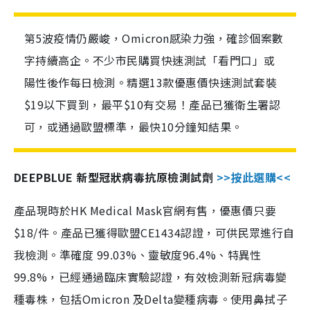
第5波疫情仍嚴峻，Omicron感染力強，確診個案數
字持續高企。不少市民購買快速測試「看門口」或
陽性後作每日檢測。精選13款優惠價快速測試套裝
$19以下買到，最平$10有交易！產品已獲衛生署認
可，或通過歐盟標準，最快10分鐘知結果。
DEEPBLUE 新型冠狀病毒抗原檢測試劑
>>按此選購<<
產品現時於HK Medical Mask官網有售，優惠價只要
$18/件。產品已獲得歐盟CE1434認證，可供民眾進行自
我檢測。準確度 99.03%、靈敏度96.4%、特異性
99.8%，已經通過臨床實驗認證，有效檢測新冠病毒變
種毒株，包括Omicron 及Delta變種病毒。使用鼻拭子