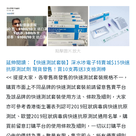
點擊圖片放大
延伸閱讀：【快速測試套裝】深水埗電子特賣城$15快速
抗原測試劑 現貨發售！買10支再送3支檢測棒
<< 提提大家，各零售商發售的快速測試套裝規格不一，
購買市面上不同品牌的快速測試套裝前請留意售賣平台
及該品牌的快速測試套裝使用方法、條款及細則，大家
亦可參考香港衞生署表列認可2019冠狀病毒病快速抗原
測試、歐盟2019冠狀病毒病快速抗原測試通用名單，購
買前留意訂購平台的使用條款及細則，一切以訂購平台
公佈的價錢為準。數量有限，售完即止；所有優惠細則