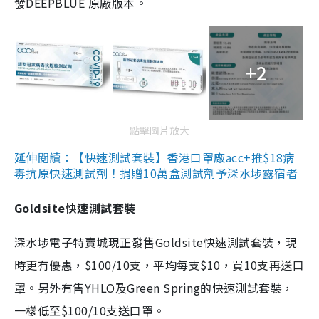
發DEEPBLUE 原廠版本。
+2
點擊圖片放大
延伸閱讀：【快速測試套裝】香港口罩廠acc+推$18病
毒抗原快速測試劑！捐贈10萬盒測試劑予深水埗露宿者
Goldsite快速測試套裝
深水埗電子特賣城現正發售Goldsite快速測試套裝，現
時更有優惠，$100/10支，平均每支$10，買10支再送口
罩。另外有售YHLO及Green Spring的快速測試套裝，
一樣低至$100/10支送口罩。