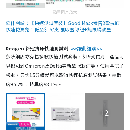
點擊圖片放大
延伸閱讀：【快速測試套裝】Good Mask發售3款抗原
快速檢測劑！低至$15/支 獲歐盟認證+無限購數量
Reagen 新冠抗原快速測試劑
>>按此選購<<
莎莎網店亦有售多款快速測試套裝，$19就買到。產品可
以檢測到Omicron及Delta等新型冠狀病毒，使用鼻拭子
樣本，只需15分鐘就可以取得快速抗原測試結果。靈敏
度95.2%，特異度98.1%。
+2