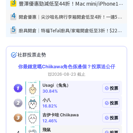
3
豐澤優惠勁減低至44折！Mac mini/iPhone17Pro大減價！廚房家電$220起
4
開倉優惠｜尖沙咀名牌行李箱開倉低至4折！一連5日 American Tourister/ace./Hallmark $200起！
5
廚具開倉｜特福Tefal廚具/家電開倉低至3折！$220起買平底鍋/炒鑊/湯煲！電飯煲/吸塵機/燙斗$418起