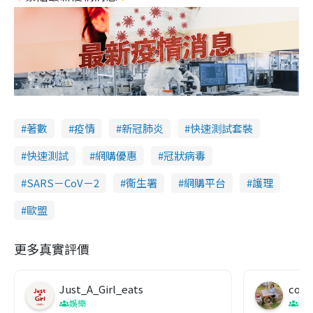
著數
疫情
新冠肺炎
快速測試套裝
快速測試
網購優惠
冠狀病毒
SARS－CoV－2
衞生署
網購平台
護理
歐盟
更多真實評價
Just_A_Girl_eats
co c
娛樂
吹