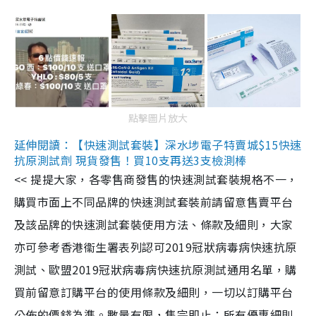
點擊圖片放大
延伸閱讀：【快速測試套裝】深水埗電子特賣城$15快速
抗原測試劑 現貨發售！買10支再送3支檢測棒
<< 提提大家，各零售商發售的快速測試套裝規格不一，
購買市面上不同品牌的快速測試套裝前請留意售賣平台
及該品牌的快速測試套裝使用方法、條款及細則，大家
亦可參考香港衞生署表列認可2019冠狀病毒病快速抗原
測試、歐盟2019冠狀病毒病快速抗原測試通用名單，購
買前留意訂購平台的使用條款及細則，一切以訂購平台
公佈的價錢為準。數量有限，售完即止；所有優惠細則