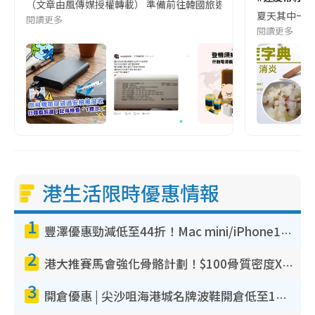
（文章由風傳媒授權轉載） 準備前往韓國旅遊的民眾，近期要特別留
夏天其中一種時
閱讀更多
閱讀更多
港生活限時優惠情報
1
豐澤優惠勁減低至44折！Mac mini/iPhone17Pro大減價！廚房家電$220起
2
港大推賽馬會強化骨骼計劃！$100骨質密度X光檢查 完成免費運動訓練送超市禮券！附參加資格
3
開倉優惠 | 尖沙咀海港城名牌波鞋開倉低至1折！On鞋$899起／Joy&Peace鞋履$98起