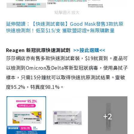
點擊圖片放大
延伸閱讀：【快速測試套裝】Good Mask發售3款抗原
快速檢測劑！低至$15/支 獲歐盟認證+無限購數量
Reagen 新冠抗原快速測試劑
>>按此選購<<
莎莎網店亦有售多款快速測試套裝，$19就買到。產品可
以檢測到Omicron及Delta等新型冠狀病毒，使用鼻拭子
樣本，只需15分鐘就可以取得快速抗原測試結果。靈敏
度95.2%，特異度98.1%。
+2