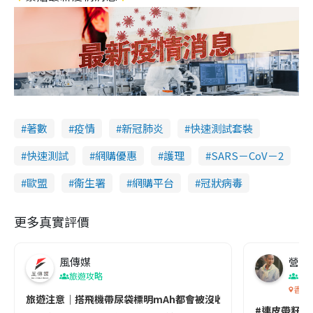
著數
疫情
新冠肺炎
快速測試套裝
快速測試
網購優惠
護理
SARS－CoV－2
歐盟
衞生署
網購平台
冠狀病毒
更多真實評價
風傳媒
營養教
旅遊攻略
生
香港
旅遊注意｜搭飛機帶尿袋標明mAh都會被沒收😱出發前切記檢查「1
#連皮帶籽都