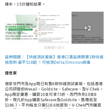
樣本，15分鐘知結果。
+2
點擊圖片放大
延伸閱讀：【快速測試套裝】香港口罩品牌開賣2款快速
檢測劑 最平$18起 ！可檢測Delta/Omicron病毒
億世家
億家世門市及App現已有售6款快速測試套裝，包括香港
公司研發的Wesail、Goldsite、Safecare、及V-Chek。
App限定優惠，購買10支可享75折，而門市則10支8
折。現凡於App購買Safecare及Goldsite，售價低至
$186.7，平均每支只需$18.6就買到。V-Chek門市購買