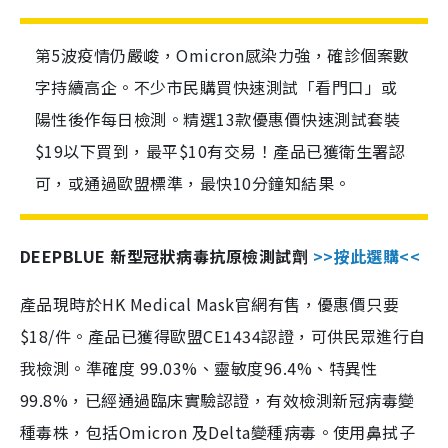
第5波疫情仍嚴峻，Omicron感染力強，確診個案數
字持續高企。不少市民購買快速測試「看門口」或
陽性後作每日檢測。精選13款優惠價快速測試套裝
$19以下買到，最平$10有交易！產品已獲衛生署認
可，或通過歐盟標準，最快10分鐘知結果。
DEEPBLUE 新型冠狀病毒抗原檢測試劑
>>按此選購<<
產品現時於HK Medical Mask官網有售，優惠價只要
$18/件。產品已獲得歐盟CE1434認證，可供民眾進行自
我檢測。準確度 99.03%、靈敏度96.4%、特異性
99.8%，已經通過臨床實驗認證，有效檢測新冠病毒變
種毒株，包括Omicron 及Delta變種病毒。使用鼻拭子