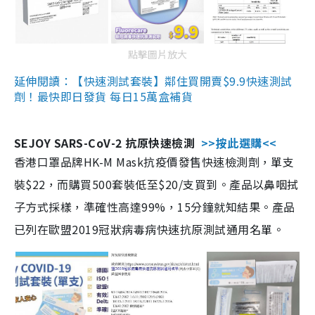
點擊圖片放大
延伸閱讀：【快速測試套裝】鄰住買開賣$9.9快速測試
劑！最快即日發貨 每日15萬盒補貨
SEJOY SARS-CoV-2 抗原快速檢測
>>按此選購<<
香港口罩品牌HK-M Mask抗疫價發售快速檢測劑，單支
裝$22，而購買500套裝低至$20/支買到。產品以鼻咽拭
子方式採樣，準確性高達99%，15分鐘就知結果。產品
已列在歐盟2019冠狀病毒病快速抗原測試通用名單。