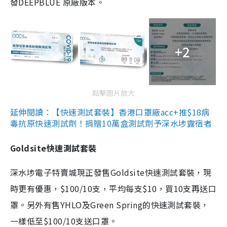
發DEEPBLUE 原廠版本。
+2
點擊圖片放大
延伸閱讀：【快速測試套裝】香港口罩廠acc+推$18病
毒抗原快速測試劑！捐贈10萬盒測試劑予深水埗露宿者
Goldsite快速測試套裝
深水埗電子特賣城現正發售Goldsite快速測試套裝，現
時更有優惠，$100/10支，平均每支$10，買10支再送口
罩。另外有售YHLO及Green Spring的快速測試套裝，
一樣低至$100/10支送口罩。