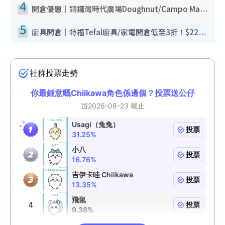
4
開倉優惠｜銅鑼灣時代廣場Doughnut/Campo Marzio開倉低至1折！背囊、書包、手袋劈價$200起
5
廚具開倉｜特福Tefal廚具/家電開倉低至3折！$220起買平底鍋/炒鑊/湯煲！電飯煲/吸塵機/燙斗$418起