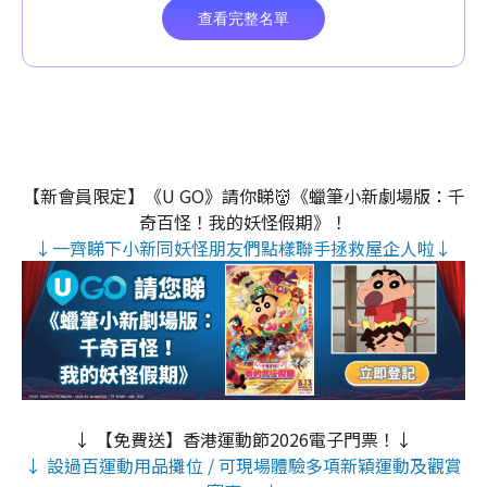
【新會員限定】《U GO》請你睇👹《蠟筆小新劇場版：千
奇百怪！我的妖怪假期》！
↓一齊睇下小新同妖怪朋友們點樣聯手拯救屋企人啦↓
↓ 【免費送】香港運動節2026電子門票！↓
↓ 設過百運動用品攤位 / 可現場體驗多項新穎運動及觀賞