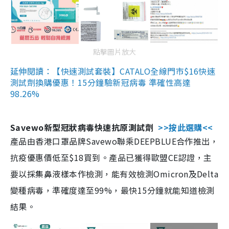
點擊圖片放大
延伸閱讀：【快速測試套裝】CATALO全線門市$16快速
測試劑換購優惠！15分鐘驗新冠病毒 準確性高達
98.26%
Savewo新型冠狀病毒快速抗原測試劑
>>按此選購<<
產品由香港口罩品牌Savewo聯乘DEEPBLUE合作推出，
抗疫優惠價低至$18買到。產品已獲得歐盟CE認證，主
要以採集鼻液樣本作檢測，能有效檢測Omicron及Delta
變種病毒，準確度達至99%，最快15分鐘就能知道檢測
結果。