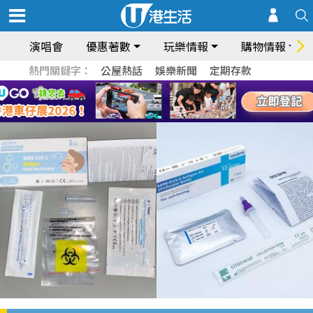
演唱會
優惠著數
玩樂情報
購物情報
熱門關鍵字：
公屋熱話
娛樂新聞
定期存款