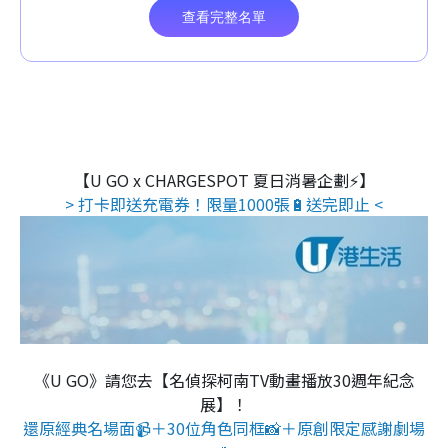
【U GO x CHARGESPOT 夏日消暑企劃⚡】
> 打卡即送充電券！限量1000張🔋送完即止 <
《U GO》請您去【名偵探柯南TV動畫播放30週年紀念
展】！
還原經典名場面📹＋30位角色同框📸＋原創限定感謝劇場