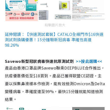
點擊圖片放大
延伸閱讀：【快速測試套裝】CATALO全線門市$16快速
測試劑換購優惠！15分鐘驗新冠病毒 準確性高達
98.26%
Savewo新型冠狀病毒快速抗原測試劑
>>按此選購<<
產品由香港口罩品牌Savewo聯乘DEEPBLUE合作推出，
抗疫優惠價低至$18買到。產品已獲得歐盟CE認證，主
要以採集鼻液樣本作檢測，能有效檢測Omicron及Delta
變種病毒，準確度達至99%，最快15分鐘就能知道檢測
結果。