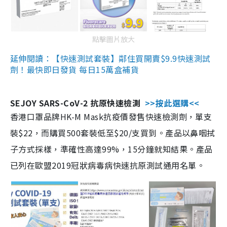
點擊圖片放大
延伸閱讀：【快速測試套裝】鄰住買開賣$9.9快速測試
劑！最快即日發貨 每日15萬盒補貨
SEJOY SARS-CoV-2 抗原快速檢測
>>按此選購<<
香港口罩品牌HK-M Mask抗疫價發售快速檢測劑，單支
裝$22，而購買500套裝低至$20/支買到。產品以鼻咽拭
子方式採樣，準確性高達99%，15分鐘就知結果。產品
已列在歐盟2019冠狀病毒病快速抗原測試通用名單。