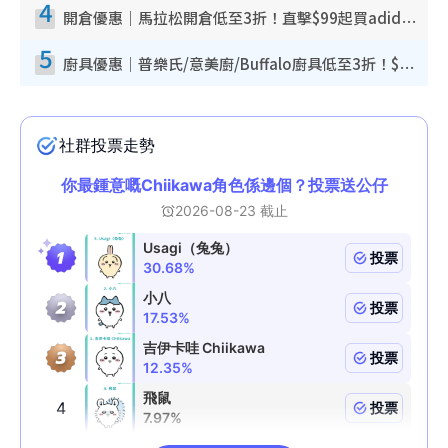
4
開倉優惠｜馬拉松開倉低至3折！直擊$99起買adidas／New Balance／Puma鞋款 STANLEY保溫杯劈價至$119起
5
廚具優惠｜普樂氏/意美廚/Buffalo廚具低至3折！$89起買煎鍋／炒鑊／個人鍋 同場小家電激減至$99起