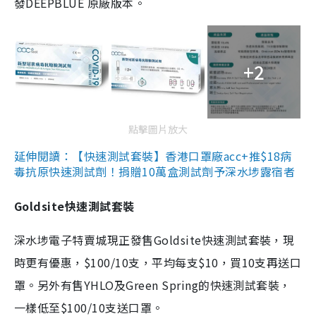
發DEEPBLUE 原廠版本。
+2
點擊圖片放大
延伸閱讀：【快速測試套裝】香港口罩廠acc+推$18病
毒抗原快速測試劑！捐贈10萬盒測試劑予深水埗露宿者
Goldsite快速測試套裝
深水埗電子特賣城現正發售Goldsite快速測試套裝，現
時更有優惠，$100/10支，平均每支$10，買10支再送口
罩。另外有售YHLO及Green Spring的快速測試套裝，
一樣低至$100/10支送口罩。