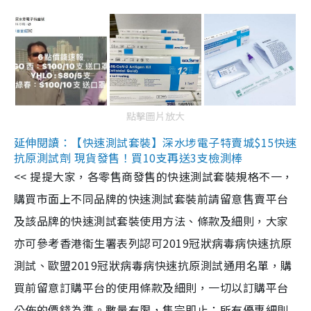
點擊圖片放大
延伸閱讀：【快速測試套裝】深水埗電子特賣城$15快速
抗原測試劑 現貨發售！買10支再送3支檢測棒
<< 提提大家，各零售商發售的快速測試套裝規格不一，
購買市面上不同品牌的快速測試套裝前請留意售賣平台
及該品牌的快速測試套裝使用方法、條款及細則，大家
亦可參考香港衞生署表列認可2019冠狀病毒病快速抗原
測試、歐盟2019冠狀病毒病快速抗原測試通用名單，購
買前留意訂購平台的使用條款及細則，一切以訂購平台
公佈的價錢為準。數量有限，售完即止；所有優惠細則