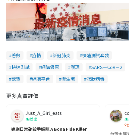
著數
疫情
新冠肺炎
快速測試套裝
快速測試
網購優惠
護理
SARS－CoV－2
歐盟
網購平台
衞生署
冠狀病毒
更多真實評價
Just_A_Girl_eats
co c
娛樂
吹
台灣
追劇日常🎬 殺手媽咪 A Bona Fide Killer
台灣地鐵宣