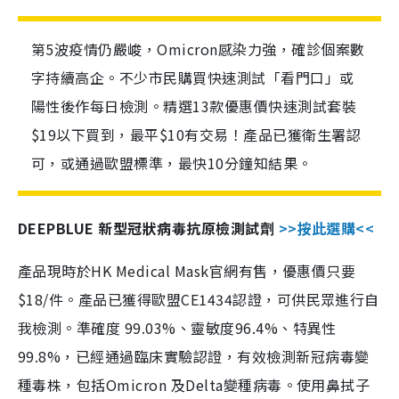
第5波疫情仍嚴峻，Omicron感染力強，確診個案數
字持續高企。不少市民購買快速測試「看門口」或
陽性後作每日檢測。精選13款優惠價快速測試套裝
$19以下買到，最平$10有交易！產品已獲衛生署認
可，或通過歐盟標準，最快10分鐘知結果。
DEEPBLUE 新型冠狀病毒抗原檢測試劑
>>按此選購<<
產品現時於HK Medical Mask官網有售，優惠價只要
$18/件。產品已獲得歐盟CE1434認證，可供民眾進行自
我檢測。準確度 99.03%、靈敏度96.4%、特異性
99.8%，已經通過臨床實驗認證，有效檢測新冠病毒變
種毒株，包括Omicron 及Delta變種病毒。使用鼻拭子