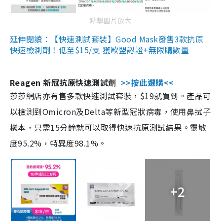
點擊圖片放大
延伸閱讀：【快速測試套裝】Good Mask發售3款抗原
快速檢測劑！低至$15/支 獲歐盟認證+無限購數量
Reagen 新冠抗原快速測試劑
>>按此選購<<
莎莎網店亦有售多款快速測試套裝，$19就買到。產品可
以檢測到Omicron及Delta等新型冠狀病毒，使用鼻拭子
樣本，只需15分鐘就可以取得快速抗原測試結果。靈敏
度95.2%，特異度98.1%。
+2