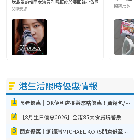
我最愛的韓國女演員孔曉振終於要回歸小螢幕啦!這次的劇本改編自同名
閱讀更多
閱讀更多
港生活限時優惠情報
1
長者優惠｜OK便利店推樂悠咭優惠！買麵包/牛奶/保健品拍卡即減
2
【8月生日優惠2026】全港85大食買玩著數攻略 自助餐/火鍋放題同行免費＋誠品/DONKI送現金券
3
開倉優惠｜銅鑼灣MICHAEL KORS開倉低至17折！直擊$500起買手袋/銀包/鞋款 必買經典Jet Set系列