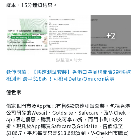
樣本，15分鐘知結果。
+2
點擊圖片放大
延伸閱讀：【快速測試套裝】香港口罩品牌開賣2款快速
檢測劑 最平$18起 ！可檢測Delta/Omicron病毒
億世家
億家世門市及App現已有售6款快速測試套裝，包括香港
公司研發的Wesail、Goldsite、Safecare、及V-Chek。
App限定優惠，購買10支可享75折，而門市則10支8
折。現凡於App購買Safecare及Goldsite，售價低至
$186.7，平均每支只需$18.6就買到。V-Chek門市購買