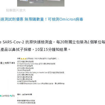
點擊圖片放大
測試劑優惠 無限購數量！可檢測Omicron病毒
are SARS-Cov-2 抗原快速檢測盒，每20劑獨立包裝為1個單位
5。產品以鼻拭子採樣，10至15分鐘知結果。