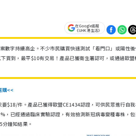
在Google追蹤
《UHK 港生活》
診個案數字持續高企。不少市民購買快速測試「看門口」或陽性後
以下買到，最平$10有交易！產品已獲衛生署認可，或通過歐盟
選購<<
惠價只要$18/件。產品已獲得歐盟CE1434認證，可供民眾進行自
性99.8%，已經通過臨床實驗認證，有效檢測新冠病毒變種毒株，
，15分鐘知結果。