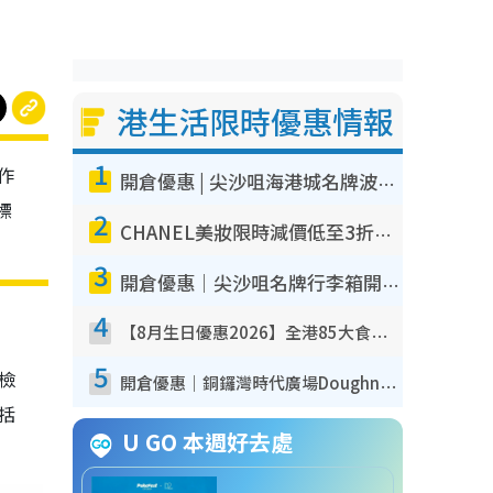
港生活限時優惠情報
1
作
開倉優惠 | 尖沙咀海港城名牌波鞋開倉低至1折！On鞋$899起／Joy&Peace鞋履$98起
標
2
CHANEL美妝限時減價低至3折！人氣粉底/唇膏/精華液低至$275！COCO香水都有平
3
開倉優惠｜尖沙咀名牌行李箱開倉低至4折！一連5日 American Tourister/ace./Hallmark $200起！
4
【8月生日優惠2026】全港85大食買玩著數攻略 自助餐/火鍋放題同行免費＋誠品/DONKI送現金券
5
我檢
開倉優惠｜銅鑼灣時代廣場Doughnut/Campo Marzio開倉低至1折！背囊、書包、手袋劈價$200起
包括
U GO 本週好去處