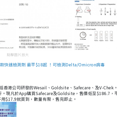
點擊圖片放大
檢測劑 最平$18起 ！可檢測Delta/Omicron病毒
研發的Wesail、Goldsite、Safecare、及V-Chek。
凡於App購買Safecare及Goldsite，售價低至$186.7
均不用$17.9就買到，數量有限，售完即止。