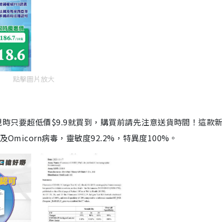
點擊圖片放大
劑，現時只要超低價$9.9就買到，購買前請先注意送貨時間！這款
Omicorn病毒，靈敏度92.2%，特異度100%。