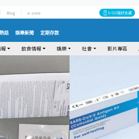
Blog
e-zone
U GO搵好去處
熱話
娛樂新聞
定期存款
情報
飲食情報
娛樂
社會
影片專區