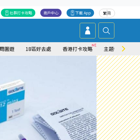
社群打卡攻略
商戶中心
下載 App
繁
简
周圍遊
18區好去處
香港打卡攻略
主題特集