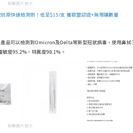
點擊圖片放大
3款抗原快速檢測劑！低至$15/支 獲歐盟認證+無限購數量
品可以檢測到Omicron及Delta等新型冠狀病毒，使用鼻拭
度95.2%，特異度98.1%。
點擊圖片放大