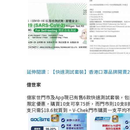
延伸閱讀：【快速測試套裝】香港口罩品牌開賣2款快速
億世家
億家世門市及App現已有售6款快速測試套裝，包括香港公司
限定優惠，購買10支可享75折，而門市則10支8折。現
支只需$18.6就買到。V-Chek門市購買一支平