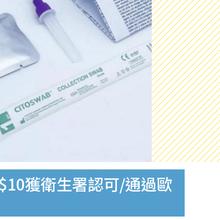
$10獲衛生署認可/通過歐