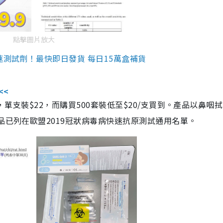
點擊圖片放大
速測試劑！最快即日發貨 每日15萬盒補貨
<<
，單支裝$22，而購買500套裝低至$20/支買到。產品以鼻咽
品已列在歐盟2019冠狀病毒病快速抗原測試通用名單。