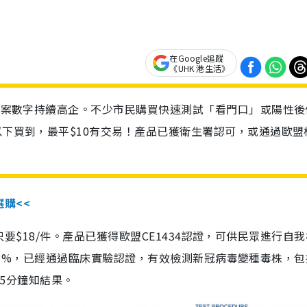
在Google追蹤
《UHK 港生活》
診個案數字持續高企。不少市民購買快速測試「看門口」或陽性後
以下買到，最平$10有交易！產品已獲衛生署認可，或通過歐盟
選購<<
惠價只要$18/件。產品已獲得歐盟CE1434認證，可供民眾進行自
性99.8%，已經通過臨床實驗認證，有效檢測新冠病毒變種毒株，
，15分鐘知結果。