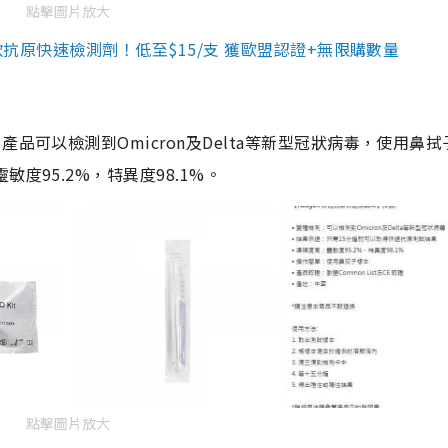
點擊圖片放大
3款抗原快速檢測劑！低至$15/支 獲歐盟認證+無限購數量
品可以檢測到Omicron及Delta等新型冠狀病毒，使用鼻拭
度95.2%，特異度98.1%。
點擊圖片放大