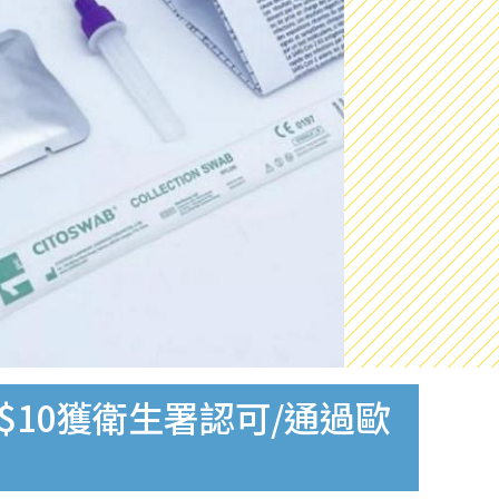
$10獲衛生署認可/通過歐