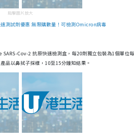
點擊圖片放大
測試劑優惠 無限購數量！可檢測Omicron病毒
are SARS-Cov-2 抗原快速檢測盒，每20劑獨立包裝為1個單位
5。產品以鼻拭子採樣，10至15分鐘知結果。