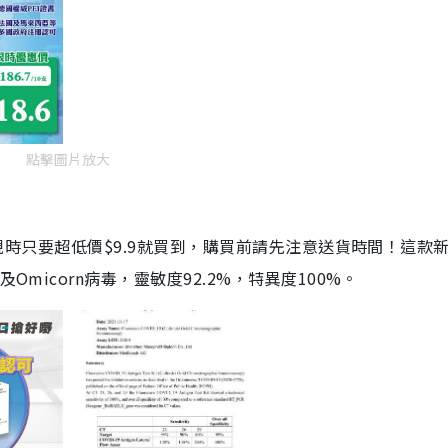
點擊圖片放大
劑，現時只要超低價$9.9就買到，購買前請先注意送貨時間！這款
Omicorn病毒，靈敏度92.2%，特異度100%。