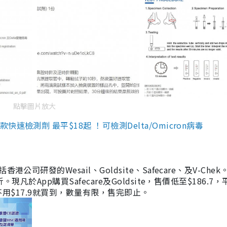
點擊圖片放大
檢測劑 最平$18起 ！可檢測Delta/Omicron病毒
研發的Wesail、Goldsite、Safecare、及V-Chek。
凡於App購買Safecare及Goldsite，售價低至$186.7
均不用$17.9就買到，數量有限，售完即止。