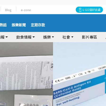
Blog
e-zone
U GO搵好去處
熱話
娛樂新聞
定期存款
情報
飲食情報
娛樂
社會
影片專區