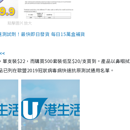
點擊圖片放大
速測試劑！最快即日發貨 每日15萬盒補貨
<<
，單支裝$22，而購買500套裝低至$20/支買到。產品以鼻咽
品已列在歐盟2019冠狀病毒病快速抗原測試通用名單。