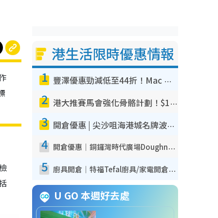
港生活限時優惠情報
1
作
豐澤優惠勁減低至44折！Mac mini/iPhone17Pro大減價！廚房家電$220起
標
2
港大推賽馬會強化骨骼計劃！$100骨質密度X光檢查 完成免費運動訓練送超市禮券！附參加資格
3
開倉優惠 | 尖沙咀海港城名牌波鞋開倉低至1折！On鞋$899起／Joy&Peace鞋履$98起
4
開倉優惠｜銅鑼灣時代廣場Doughnut/Campo Marzio開倉低至1折！背囊、書包、手袋劈價$200起
5
我檢
廚具開倉｜特福Tefal廚具/家電開倉低至3折！$220起買平底鍋/炒鑊/湯煲！電飯煲/吸塵機/燙斗$418起
包括
U GO 本週好去處