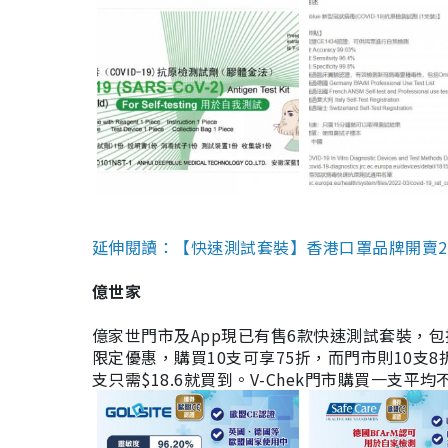
延伸閱讀：【快速測試套裝】香港口罩品牌開賣2款快速
億世家
億家世門市及App現已有售6款快速測試套裝，包括香港公司
限定優惠，購買10支可享75折，而門市則10支8折。現
支只需$18.6就買到。V-Chek門市購買一支平