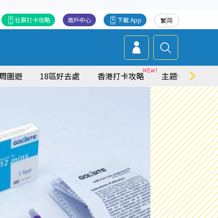
社群打卡攻略
商戶中心
下載 App
繁
简
周圍遊
18區好去處
香港打卡攻略
主題特集