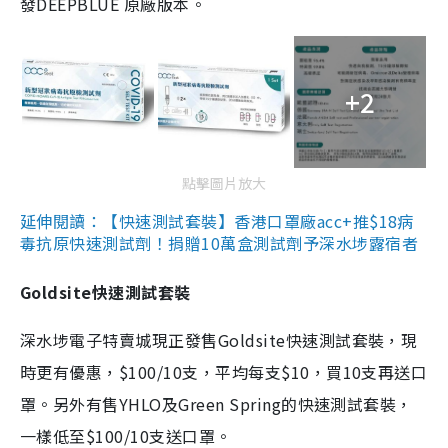
發DEEPBLUE 原廠版本。
+2
點擊圖片放大
延伸閱讀：【快速測試套裝】香港口罩廠acc+推$18病
毒抗原快速測試劑！捐贈10萬盒測試劑予深水埗露宿者
Goldsite快速測試套裝
深水埗電子特賣城現正發售Goldsite快速測試套裝，現
時更有優惠，$100/10支，平均每支$10，買10支再送口
罩。另外有售YHLO及Green Spring的快速測試套裝，
一樣低至$100/10支送口罩。