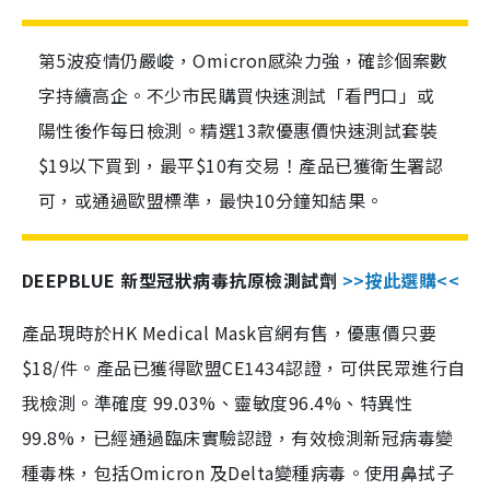
第5波疫情仍嚴峻，Omicron感染力強，確診個案數
字持續高企。不少市民購買快速測試「看門口」或
陽性後作每日檢測。精選13款優惠價快速測試套裝
$19以下買到，最平$10有交易！產品已獲衛生署認
可，或通過歐盟標準，最快10分鐘知結果。
DEEPBLUE 新型冠狀病毒抗原檢測試劑
>>按此選購<<
產品現時於HK Medical Mask官網有售，優惠價只要
$18/件。產品已獲得歐盟CE1434認證，可供民眾進行自
我檢測。準確度 99.03%、靈敏度96.4%、特異性
99.8%，已經通過臨床實驗認證，有效檢測新冠病毒變
種毒株，包括Omicron 及Delta變種病毒。使用鼻拭子