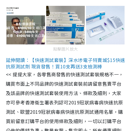
點擊圖片放大
延伸閱讀：【快速測試套裝】深水埗電子特賣城$15快速
抗原測試劑 現貨發售！買10支再送3支檢測棒
<< 提提大家，各零售商發售的快速測試套裝規格不一，
購買市面上不同品牌的快速測試套裝前請留意售賣平台
及該品牌的快速測試套裝使用方法、條款及細則，大家
亦可參考香港衞生署表列認可2019冠狀病毒病快速抗原
測試、歐盟2019冠狀病毒病快速抗原測試通用名單，購
買前留意訂購平台的使用條款及細則，一切以訂購平台
公佈的價錢為準。數量有限，售完即止；所有優惠細則