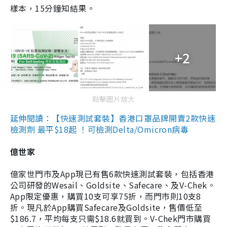
樣本，15分鐘知結果。
+2
點擊圖片放大
延伸閱讀：【快速測試套裝】香港口罩品牌開賣2款快速
檢測劑 最平$18起 ！可檢測Delta/Omicron病毒
億世家
億家世門市及App現已有售6款快速測試套裝，包括香港
公司研發的Wesail、Goldsite、Safecare、及V-Chek。
App限定優惠，購買10支可享75折，而門市則10支8
折。現凡於App購買Safecare及Goldsite，售價低至
$186.7，平均每支只需$18.6就買到。V-Chek門市購買