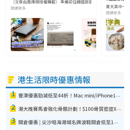
（文章由風傳媒授權轉載） 準備前往韓國旅遊的民眾，近期要特別留
夏天其中一種時
閱讀更多
閱讀更多
港生活限時優惠情報
1
豐澤優惠勁減低至44折！Mac mini/iPhone17Pro大減價！廚房家電$220起
2
港大推賽馬會強化骨骼計劃！$100骨質密度X光檢查 完成免費運動訓練送超市禮券！附參加資格
3
開倉優惠 | 尖沙咀海港城名牌波鞋開倉低至1折！On鞋$899起／Joy&Peace鞋履$98起