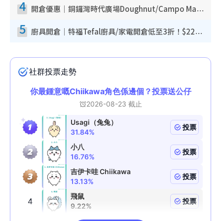
4
開倉優惠｜銅鑼灣時代廣場Doughnut/Campo Marzio開倉低至1折！背囊、書包、手袋劈價$200起
5
廚具開倉｜特福Tefal廚具/家電開倉低至3折！$220起買平底鍋/炒鑊/湯煲！電飯煲/吸塵機/燙斗$418起