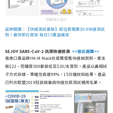
點擊圖片放大
延伸閱讀：【快速測試套裝】鄰住買開賣$9.9快速測試
劑！最快即日發貨 每日15萬盒補貨
SEJOY SARS-CoV-2 抗原快速檢測
>>按此選購<<
香港口罩品牌HK-M Mask抗疫價發售快速檢測劑，單支
裝$22，而購買500套裝低至$20/支買到。產品以鼻咽拭
子方式採樣，準確性高達99%，15分鐘就知結果。產品
已列在歐盟2019冠狀病毒病快速抗原測試通用名單。