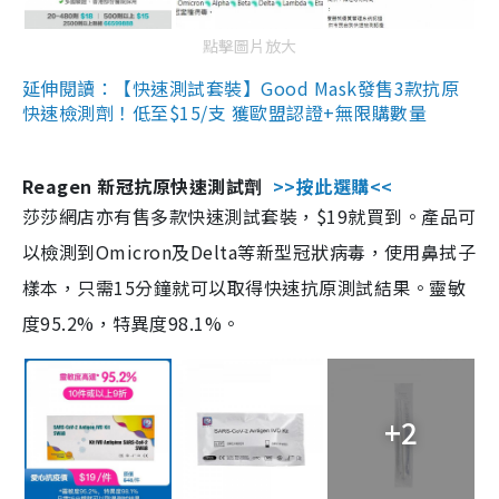
點擊圖片放大
延伸閱讀：【快速測試套裝】Good Mask發售3款抗原
快速檢測劑！低至$15/支 獲歐盟認證+無限購數量
Reagen 新冠抗原快速測試劑
>>按此選購<<
莎莎網店亦有售多款快速測試套裝，$19就買到。產品可
以檢測到Omicron及Delta等新型冠狀病毒，使用鼻拭子
樣本，只需15分鐘就可以取得快速抗原測試結果。靈敏
度95.2%，特異度98.1%。
+2