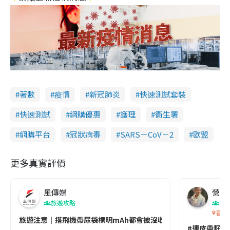
著數
疫情
新冠肺炎
快速測試套裝
快速測試
網購優惠
護理
衞生署
網購平台
冠狀病毒
SARS－CoV－2
歐盟
更多真實評價
風傳媒
營養教
旅遊攻略
生
香港
旅遊注意｜搭飛機帶尿袋標明mAh都會被沒收😱出發前切記檢查「1
#連皮帶籽都