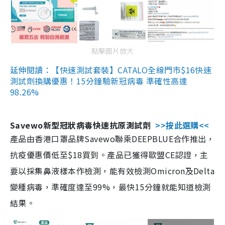
點擊圖片放大
延伸閱讀：【快速測試套裝】CATALO全線門市$16快速
測試劑換購優惠！15分鐘驗新冠病毒 準確性高達
98.26%
Savewo新型冠狀病毒快速抗原測試劑
>>按此選購<<
產品由香港口罩品牌Savewo聯乘DEEPBLUE合作推出，
抗疫優惠價低至$18買到。產品已獲得歐盟CE認證，主
要以採集鼻液樣本作檢測，能有效檢測Omicron及Delta
變種病毒，準確度達至99%，最快15分鐘就能知道檢測
結果。