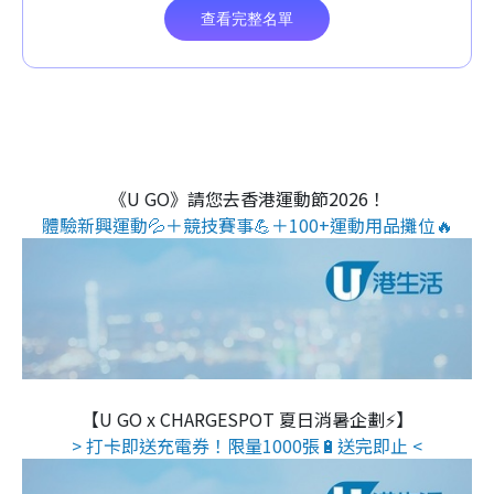
《U GO》請您去香港運動節2026！
體驗新興運動💦＋競技賽事💪＋100+運動用品攤位🔥
【U GO x CHARGESPOT 夏日消暑企劃⚡】
> 打卡即送充電券！限量1000張🔋送完即止 <