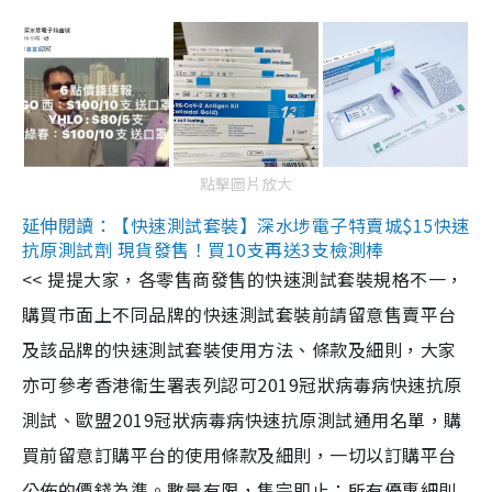
點擊圖片放大
延伸閱讀：【快速測試套裝】深水埗電子特賣城$15快速
抗原測試劑 現貨發售！買10支再送3支檢測棒
<< 提提大家，各零售商發售的快速測試套裝規格不一，
購買市面上不同品牌的快速測試套裝前請留意售賣平台
及該品牌的快速測試套裝使用方法、條款及細則，大家
亦可參考香港衞生署表列認可2019冠狀病毒病快速抗原
測試、歐盟2019冠狀病毒病快速抗原測試通用名單，購
買前留意訂購平台的使用條款及細則，一切以訂購平台
公佈的價錢為準。數量有限，售完即止；所有優惠細則