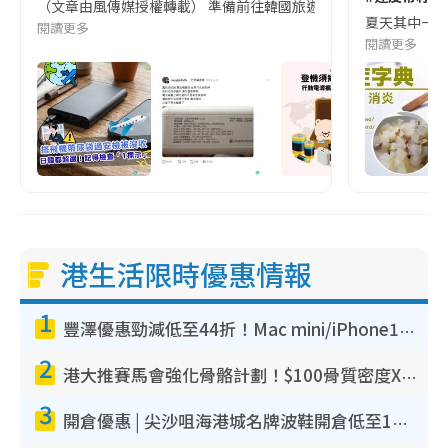
（文章由風傳媒授權轉載） 準備前往韓國旅遊的民眾，近期要特別留
夏天其中一種時
閱讀更多
閱讀更多
港生活限時優惠情報
1
豐澤優惠勁減低至44折！Mac mini/iPhone17Pro大減價！廚房家電$220起
2
港大推賽馬會強化骨骼計劃！$100骨質密度X光檢查 完成免費運動訓練送超市禮券！附參加資格
3
開倉優惠 | 尖沙咀海港城名牌波鞋開倉低至1折！On鞋$899起／Joy&Peace鞋履$98起