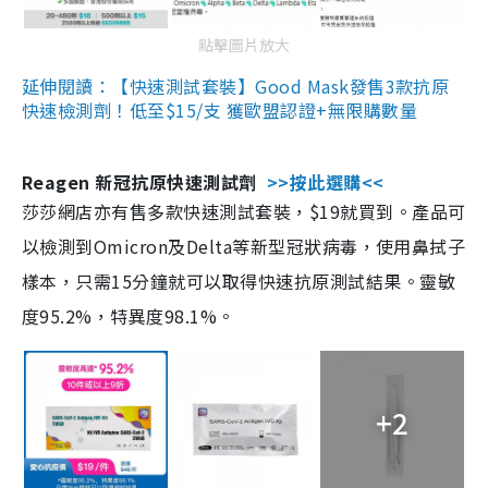
點擊圖片放大
延伸閱讀：【快速測試套裝】Good Mask發售3款抗原
快速檢測劑！低至$15/支 獲歐盟認證+無限購數量
Reagen 新冠抗原快速測試劑
>>按此選購<<
莎莎網店亦有售多款快速測試套裝，$19就買到。產品可
以檢測到Omicron及Delta等新型冠狀病毒，使用鼻拭子
樣本，只需15分鐘就可以取得快速抗原測試結果。靈敏
度95.2%，特異度98.1%。
+2