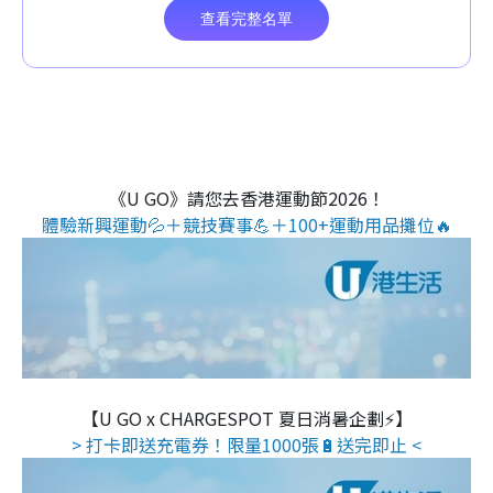
《U GO》請您去香港運動節2026！
體驗新興運動💦＋競技賽事💪＋100+運動用品攤位🔥
【U GO x CHARGESPOT 夏日消暑企劃⚡】
> 打卡即送充電券！限量1000張🔋送完即止 <