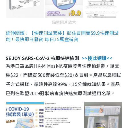
點擊圖片放大
延伸閱讀：【快速測試套裝】鄰住買開賣$9.9快速測試
劑！最快即日發貨 每日15萬盒補貨
SEJOY SARS-CoV-2 抗原快速檢測
>>按此選購<<
香港口罩品牌HK-M Mask抗疫價發售快速檢測劑，單支
裝$22，而購買500套裝低至$20/支買到。產品以鼻咽拭
子方式採樣，準確性高達99%，15分鐘就知結果。產品
已列在歐盟2019冠狀病毒病快速抗原測試通用名單。