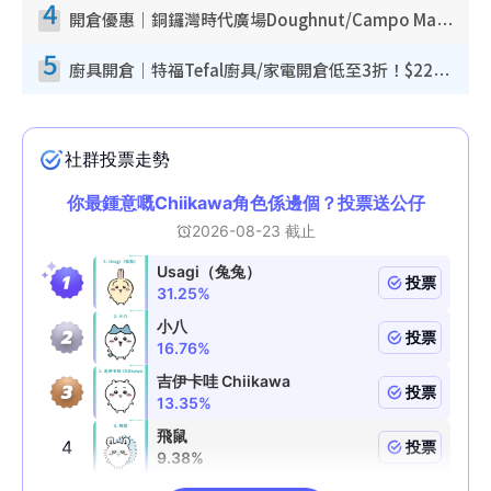
4
開倉優惠｜銅鑼灣時代廣場Doughnut/Campo Marzio開倉低至1折！背囊、書包、手袋劈價$200起
5
廚具開倉｜特福Tefal廚具/家電開倉低至3折！$220起買平底鍋/炒鑊/湯煲！電飯煲/吸塵機/燙斗$418起