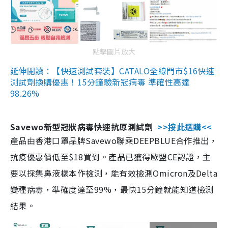
點擊圖片放大
延伸閱讀：【快速測試套裝】CATALO全線門市$16快速
測試劑換購優惠！15分鐘驗新冠病毒 準確性高達
98.26%
Savewo新型冠狀病毒快速抗原測試劑
>>按此選購<<
產品由香港口罩品牌Savewo聯乘DEEPBLUE合作推出，
抗疫優惠價低至$18買到。產品已獲得歐盟CE認證，主
要以採集鼻液樣本作檢測，能有效檢測Omicron及Delta
變種病毒，準確度達至99%，最快15分鐘就能知道檢測
結果。