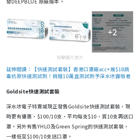
發DEEPBLUE 原廠版本。
+2
點擊圖片放大
延伸閱讀：【快速測試套裝】香港口罩廠acc+推$18病
毒抗原快速測試劑！捐贈10萬盒測試劑予深水埗露宿者
Goldsite快速測試套裝
深水埗電子特賣城現正發售Goldsite快速測試套裝，現
時更有優惠，$100/10支，平均每支$10，買10支再送口
罩。另外有售YHLO及Green Spring的快速測試套裝，
一樣低至$100/10支送口罩。