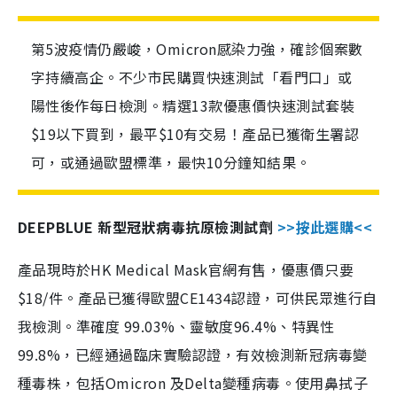
第5波疫情仍嚴峻，Omicron感染力強，確診個案數
字持續高企。不少市民購買快速測試「看門口」或
陽性後作每日檢測。精選13款優惠價快速測試套裝
$19以下買到，最平$10有交易！產品已獲衛生署認
可，或通過歐盟標準，最快10分鐘知結果。
DEEPBLUE 新型冠狀病毒抗原檢測試劑
>>按此選購<<
產品現時於HK Medical Mask官網有售，優惠價只要
$18/件。產品已獲得歐盟CE1434認證，可供民眾進行自
我檢測。準確度 99.03%、靈敏度96.4%、特異性
99.8%，已經通過臨床實驗認證，有效檢測新冠病毒變
種毒株，包括Omicron 及Delta變種病毒。使用鼻拭子