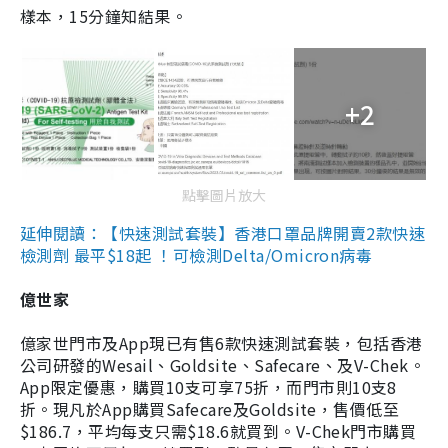
樣本，15分鐘知結果。
+2
點擊圖片放大
延伸閱讀：【快速測試套裝】香港口罩品牌開賣2款快速
檢測劑 最平$18起 ！可檢測Delta/Omicron病毒
億世家
億家世門市及App現已有售6款快速測試套裝，包括香港
公司研發的Wesail、Goldsite、Safecare、及V-Chek。
App限定優惠，購買10支可享75折，而門市則10支8
折。現凡於App購買Safecare及Goldsite，售價低至
$186.7，平均每支只需$18.6就買到。V-Chek門市購買