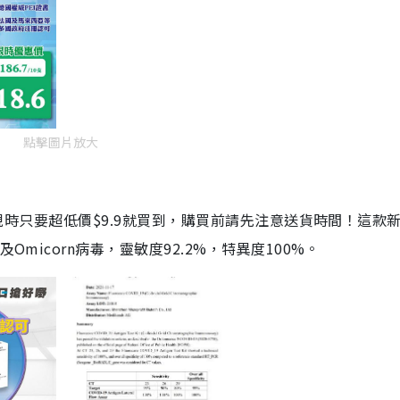
點擊圖片放大
劑，現時只要超低價$9.9就買到，購買前請先注意送貨時間！這款
Omicorn病毒，靈敏度92.2%，特異度100%。