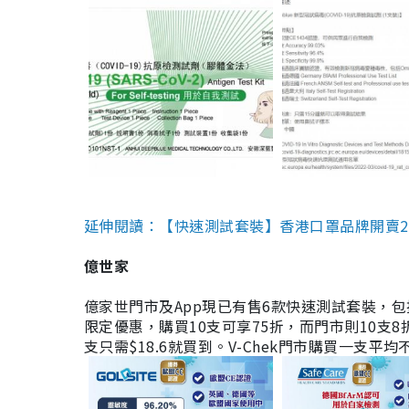
延伸閱讀：【快速測試套裝】香港口罩品牌開賣2款快速
億世家
億家世門市及App現已有售6款快速測試套裝，包括香港公司
限定優惠，購買10支可享75折，而門市則10支8折。現
支只需$18.6就買到。V-Chek門市購買一支平