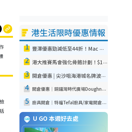
港生活限時優惠情報
1
作
豐澤優惠勁減低至44折！Mac mini/iPhone17Pro大減價！廚房家電$220起
標
2
港大推賽馬會強化骨骼計劃！$100骨質密度X光檢查 完成免費運動訓練送超市禮券！附參加資格
3
開倉優惠 | 尖沙咀海港城名牌波鞋開倉低至1折！On鞋$899起／Joy&Peace鞋履$98起
4
開倉優惠｜銅鑼灣時代廣場Doughnut/Campo Marzio開倉低至1折！背囊、書包、手袋劈價$200起
5
我檢
廚具開倉｜特福Tefal廚具/家電開倉低至3折！$220起買平底鍋/炒鑊/湯煲！電飯煲/吸塵機/燙斗$418起
包括
U GO 本週好去處