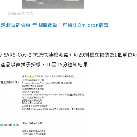
點擊圖片放大
測試劑優惠 無限購數量！可檢測Omicron病毒
are SARS-Cov-2 抗原快速檢測盒，每20劑獨立包裝為1個單位
5。產品以鼻拭子採樣，10至15分鐘知結果。