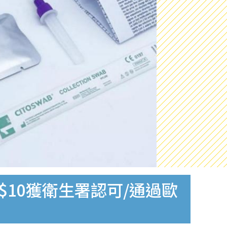
$10獲衛生署認可/通過歐