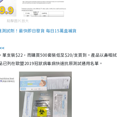
點擊圖片放大
速測試劑！最快即日發貨 每日15萬盒補貨
<<
，單支裝$22，而購買500套裝低至$20/支買到。產品以鼻咽
品已列在歐盟2019冠狀病毒病快速抗原測試通用名單。