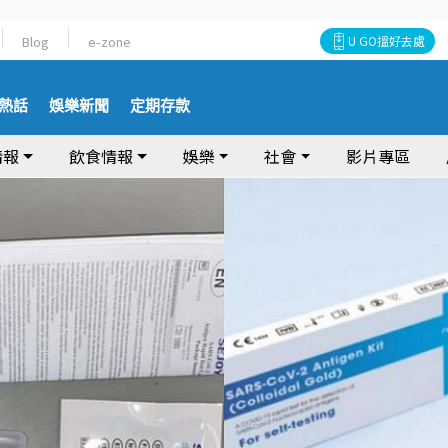
Blog
e-zone
U GO搵好去處
熱話
娛樂新聞
定期存款
情報
飲食情報
娛樂
社會
影片專區