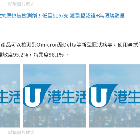
點擊圖片放大
3款抗原快速檢測劑！低至$15/支 獲歐盟認證+無限購數量
品可以檢測到Omicron及Delta等新型冠狀病毒，使用鼻拭
度95.2%，特異度98.1%。
點擊圖片放大