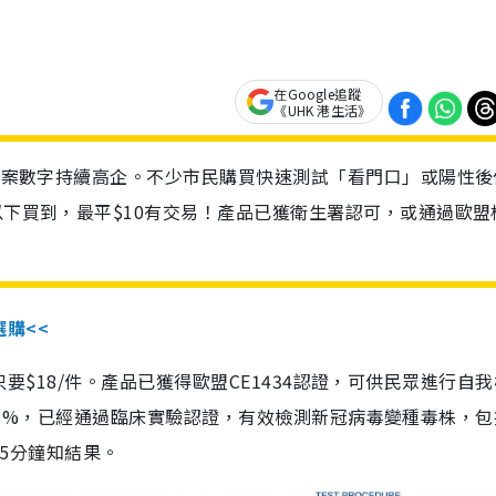
在Google追蹤
《UHK 港生活》
診個案數字持續高企。不少市民購買快速測試「看門口」或陽性後
以下買到，最平$10有交易！產品已獲衛生署認可，或通過歐盟
選購<<
惠價只要$18/件。產品已獲得歐盟CE1434認證，可供民眾進行自
性99.8%，已經通過臨床實驗認證，有效檢測新冠病毒變種毒株，
，15分鐘知結果。