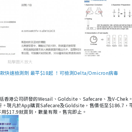
點擊圖片放大
檢測劑 最平$18起 ！可檢測Delta/Omicron病毒
研發的Wesail、Goldsite、Safecare、及V-Chek。
凡於App購買Safecare及Goldsite，售價低至$186.7
均不用$17.9就買到，數量有限，售完即止。