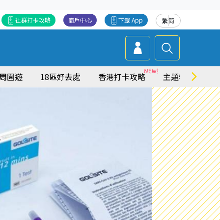
社群打卡攻略
商戶中心
下載 App
繁
简
周圍遊
18區好去處
香港打卡攻略
主題特集