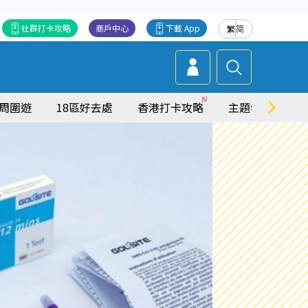
社群打卡攻略
商戶中心
下載 App
繁
简
周圍遊
18區好去處
香港打卡攻略
主題特集