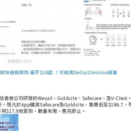
點擊圖片放大
檢測劑 最平$18起 ！可檢測Delta/Omicron病毒
研發的Wesail、Goldsite、Safecare、及V-Chek。
凡於App購買Safecare及Goldsite，售價低至$186.7
均不用$17.9就買到，數量有限，售完即止。