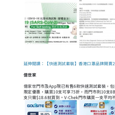
延伸閱讀：【快速測試套裝】香港口罩品牌開賣2款快速
億世家
億家世門市及App現已有售6款快速測試套裝，包括香港公司
限定優惠，購買10支可享75折，而門市則10支8折。現
支只需$18.6就買到。V-Chek門市購買一支平