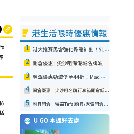
港生活限時優惠情報
1
作
港大推賽馬會強化骨骼計劃！$100骨質密度X光檢查 完成免費運動訓練送超市禮券！附參加資格
標
2
開倉優惠 | 尖沙咀海港城名牌波鞋開倉低至1折！On鞋$899起／Joy&Peace鞋履$98起
3
豐澤優惠勁減低至44折！Mac mini/iPhone17Pro大減價！廚房家電$220起
4
開倉優惠｜尖沙咀名牌行李箱開倉低至4折！一連5日 American Tourister/ace./Hallmark $200起！
5
我檢
廚具開倉｜特福Tefal廚具/家電開倉低至3折！$220起買平底鍋/炒鑊/湯煲！電飯煲/吸塵機/燙斗$418起
包括
U GO 本週好去處