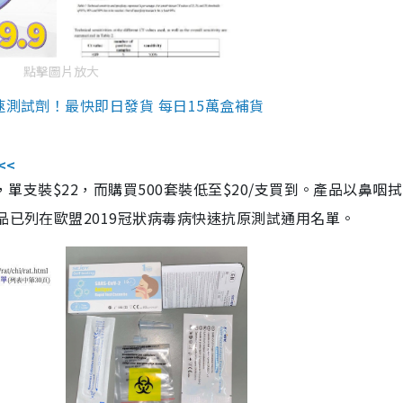
點擊圖片放大
速測試劑！最快即日發貨 每日15萬盒補貨
<<
，單支裝$22，而購買500套裝低至$20/支買到。產品以鼻咽
品已列在歐盟2019冠狀病毒病快速抗原測試通用名單。