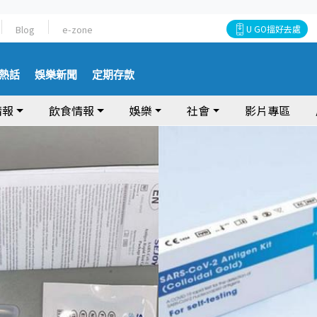
Blog
e-zone
U GO搵好去處
熱話
娛樂新聞
定期存款
情報
飲食情報
娛樂
社會
影片專區