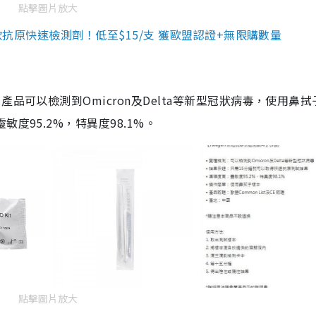
點擊圖片放大
3款抗原快速檢測劑！低至$15/支 獲歐盟認證+無限購數量
品可以檢測到Omicron及Delta等新型冠狀病毒，使用鼻拭
度95.2%，特異度98.1%。
點擊圖片放大