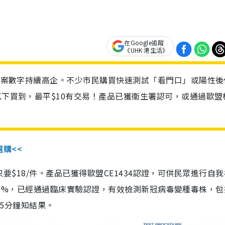
在Google追蹤
《UHK 港生活》
診個案數字持續高企。不少市民購買快速測試「看門口」或陽性後
以下買到，最平$10有交易！產品已獲衛生署認可，或通過歐盟
選購<<
惠價只要$18/件。產品已獲得歐盟CE1434認證，可供民眾進行自
性99.8%，已經通過臨床實驗認證，有效檢測新冠病毒變種毒株，
，15分鐘知結果。