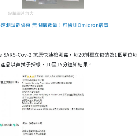
點擊圖片放大
測試劑優惠 無限購數量！可檢測Omicron病毒
are SARS-Cov-2 抗原快速檢測盒，每20劑獨立包裝為1個單位
5。產品以鼻拭子採樣，10至15分鐘知結果。