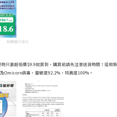
點擊圖片放大
劑，現時只要超低價$9.9就買到，購買前請先注意送貨時間！這款
Omicorn病毒，靈敏度92.2%，特異度100%。