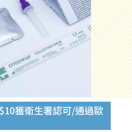
$10獲衛生署認可/通過歐