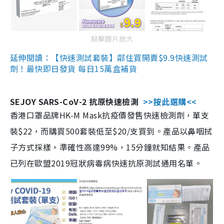
點擊圖片放大
延伸閱讀：【快速測試套裝】鄰住買開賣$9.9快速測試
劑！最快即日發貨 每日15萬盒補貨
SEJOY SARS-CoV-2 抗原快速檢測
>>按此選購<<
香港口罩品牌HK-M Mask抗疫價發售快速檢測劑，單支
裝$22，而購買500套裝低至$20/支買到。產品以鼻咽拭
子方式採樣，準確性高達99%，15分鐘就知結果。產品
已列在歐盟2019冠狀病毒病快速抗原測試通用名單。