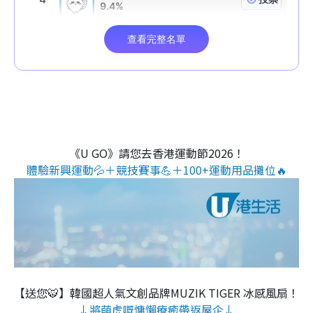
《U GO》請您去香港運動節2026！
體驗新興運動💦＋競技賽事💪＋100+運動用品攤位🔥
【送您🐯】韓國超人氣文創品牌MUZIK TIGER 冰感風扇！
↓將萌虎嘅慵懶療癒帶返屋企↓