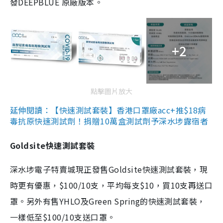
發DEEPBLUE 原廠版本。
+2
點擊圖片放大
延伸閱讀：【快速測試套裝】香港口罩廠acc+推$18病
毒抗原快速測試劑！捐贈10萬盒測試劑予深水埗露宿者
Goldsite快速測試套裝
深水埗電子特賣城現正發售Goldsite快速測試套裝，現
時更有優惠，$100/10支，平均每支$10，買10支再送口
罩。另外有售YHLO及Green Spring的快速測試套裝，
一樣低至$100/10支送口罩。