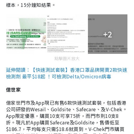
樣本，15分鐘知結果。
+2
點擊圖片放大
延伸閱讀：【快速測試套裝】香港口罩品牌開賣2款快速
檢測劑 最平$18起 ！可檢測Delta/Omicron病毒
億世家
億家世門市及App現已有售6款快速測試套裝，包括香港
公司研發的Wesail、Goldsite、Safecare、及V-Chek。
App限定優惠，購買10支可享75折，而門市則10支8
折。現凡於App購買Safecare及Goldsite，售價低至
$186.7，平均每支只需$18.6就買到。V-Chek門市購買