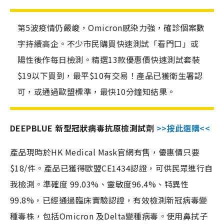
第5波疫情仍嚴峻，Omicron感染力強，確診個案數
字持續高企。不少市民購買快速測試「看門口」或
陽性後作每日檢測。精選13款優惠價快速測試套裝
$19以下買到，最平$10有交易！產品已獲衛生署認
可，或通過歐盟標準，最快10分鐘知結果。
DEEPBLUE 新型冠狀病毒抗原檢測試劑
>>按此選購<<
產品現時於HK Medical Mask官網有售，優惠價只要
$18/件。產品已獲得歐盟CE1434認證，可供民眾進行自
我檢測。準確度 99.03%、靈敏度96.4%、特異性
99.8%，已經通過臨床實驗認證，有效檢測新冠病毒變
種毒株，包括Omicron 及Delta變種病毒。使用鼻拭子