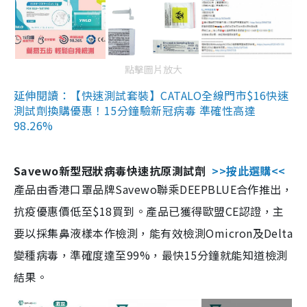
點擊圖片放大
延伸閱讀：【快速測試套裝】CATALO全線門市$16快速
測試劑換購優惠！15分鐘驗新冠病毒 準確性高達
98.26%
Savewo新型冠狀病毒快速抗原測試劑
>>按此選購<<
產品由香港口罩品牌Savewo聯乘DEEPBLUE合作推出，
抗疫優惠價低至$18買到。產品已獲得歐盟CE認證，主
要以採集鼻液樣本作檢測，能有效檢測Omicron及Delta
變種病毒，準確度達至99%，最快15分鐘就能知道檢測
結果。