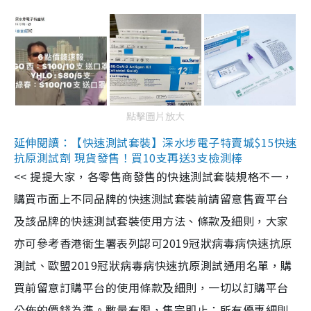
點擊圖片放大
延伸閱讀：【快速測試套裝】深水埗電子特賣城$15快速
抗原測試劑 現貨發售！買10支再送3支檢測棒
<< 提提大家，各零售商發售的快速測試套裝規格不一，
購買市面上不同品牌的快速測試套裝前請留意售賣平台
及該品牌的快速測試套裝使用方法、條款及細則，大家
亦可參考香港衞生署表列認可2019冠狀病毒病快速抗原
測試、歐盟2019冠狀病毒病快速抗原測試通用名單，購
買前留意訂購平台的使用條款及細則，一切以訂購平台
公佈的價錢為準。數量有限，售完即止；所有優惠細則