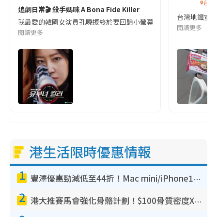
台灣
追劇日常🎬 殺手媽咪 A Bona Fide Killer
台灣地鐵宣
我最愛的韓國女演員孔曉振終於要回歸小螢幕啦!這次的劇本改編自同名
閱讀更多
閱讀更多
港生活限時優惠情報
1
豐澤優惠勁減低至44折！Mac mini/iPhone17Pro大減價！廚房家電$220起
2
港大推賽馬會強化骨骼計劃！$100骨質密度X光檢查 完成免費運動訓練送超市禮券！附參加資格