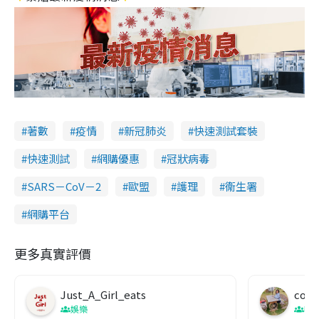
著數
疫情
新冠肺炎
快速測試套裝
快速測試
網購優惠
冠狀病毒
SARS－CoV－2
歐盟
護理
衞生署
網購平台
更多真實評價
Just_A_Girl_eats
co c
娛樂
吹