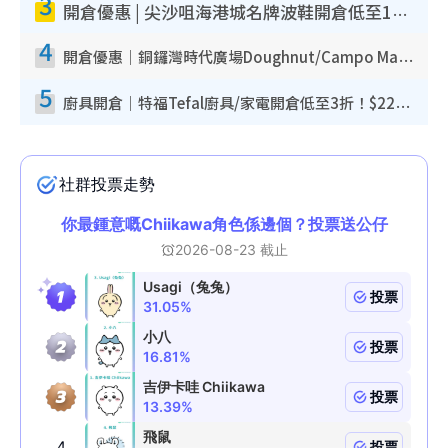
3
開倉優惠 | 尖沙咀海港城名牌波鞋開倉低至1折！On鞋$899起／Joy&Peace鞋履$98起
4
開倉優惠｜銅鑼灣時代廣場Doughnut/Campo Marzio開倉低至1折！背囊、書包、手袋劈價$200起
5
廚具開倉｜特福Tefal廚具/家電開倉低至3折！$220起買平底鍋/炒鑊/湯煲！電飯煲/吸塵機/燙斗$418起