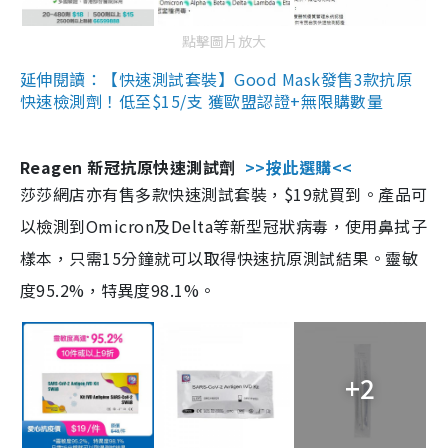
點擊圖片放大
延伸閱讀：【快速測試套裝】Good Mask發售3款抗原
快速檢測劑！低至$15/支 獲歐盟認證+無限購數量
Reagen 新冠抗原快速測試劑
>>按此選購<<
莎莎網店亦有售多款快速測試套裝，$19就買到。產品可
以檢測到Omicron及Delta等新型冠狀病毒，使用鼻拭子
樣本，只需15分鐘就可以取得快速抗原測試結果。靈敏
度95.2%，特異度98.1%。
+2