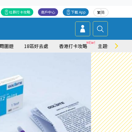
社群打卡攻略
商戶中心
下載 App
繁
简
周圍遊
18區好去處
香港打卡攻略
主題特集