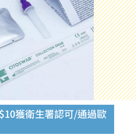
$10獲衛生署認可/通過歐