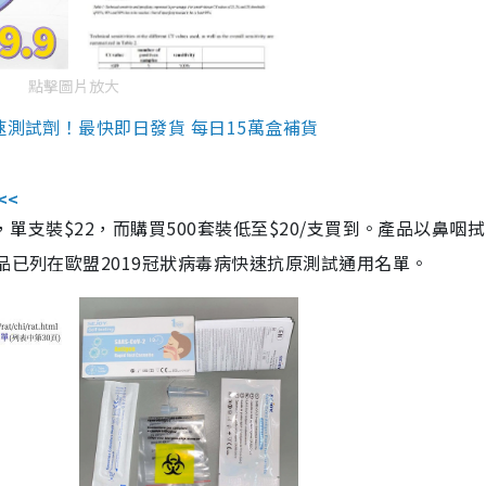
點擊圖片放大
速測試劑！最快即日發貨 每日15萬盒補貨
<<
，單支裝$22，而購買500套裝低至$20/支買到。產品以鼻咽
品已列在歐盟2019冠狀病毒病快速抗原測試通用名單。