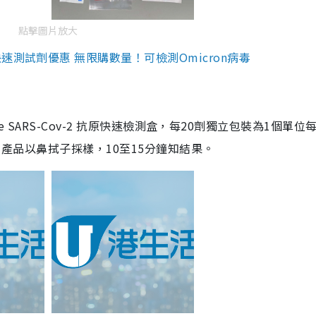
點擊圖片放大
測試劑優惠 無限購數量！可檢測Omicron病毒
are SARS-Cov-2 抗原快速檢測盒，每20劑獨立包裝為1個單位
5。產品以鼻拭子採樣，10至15分鐘知結果。