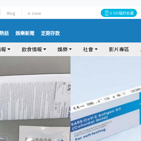
Blog
e-zone
U GO搵好去處
熱話
娛樂新聞
定期存款
情報
飲食情報
娛樂
社會
影片專區