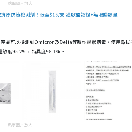
點擊圖片放大
3款抗原快速檢測劑！低至$15/支 獲歐盟認證+無限購數量
品可以檢測到Omicron及Delta等新型冠狀病毒，使用鼻拭
度95.2%，特異度98.1%。
點擊圖片放大