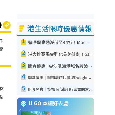
港生活限時優惠情報
1
作
豐澤優惠勁減低至44折！Mac mini/iPhone17Pro大減價！廚房家電$220起
標
2
港大推賽馬會強化骨骼計劃！$100骨質密度X光檢查 完成免費運動訓練送超市禮券！附參加資格
3
開倉優惠 | 尖沙咀海港城名牌波鞋開倉低至1折！On鞋$899起／Joy&Peace鞋履$98起
4
開倉優惠｜銅鑼灣時代廣場Doughnut/Campo Marzio開倉低至1折！背囊、書包、手袋劈價$200起
5
我檢
廚具開倉｜特福Tefal廚具/家電開倉低至3折！$220起買平底鍋/炒鑊/湯煲！電飯煲/吸塵機/燙斗$418起
包括
U GO 本週好去處