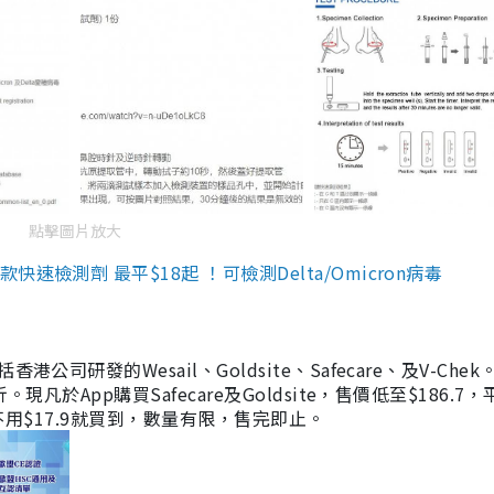
點擊圖片放大
檢測劑 最平$18起 ！可檢測Delta/Omicron病毒
研發的Wesail、Goldsite、Safecare、及V-Chek。
凡於App購買Safecare及Goldsite，售價低至$186.7
均不用$17.9就買到，數量有限，售完即止。