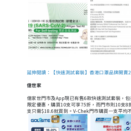
延伸閱讀：【快速測試套裝】香港口罩品牌開賣2款快速
億世家
億家世門市及App現已有售6款快速測試套裝，包括香港公司
限定優惠，購買10支可享75折，而門市則10支8折。現
支只需$18.6就買到。V-Chek門市購買一支平