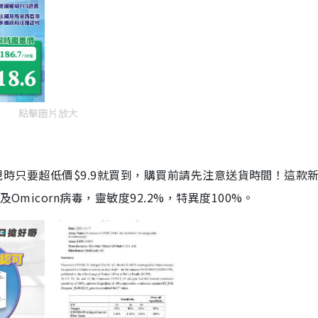
點擊圖片放大
劑，現時只要超低價$9.9就買到，購買前請先注意送貨時間！這款
Omicorn病毒，靈敏度92.2%，特異度100%。