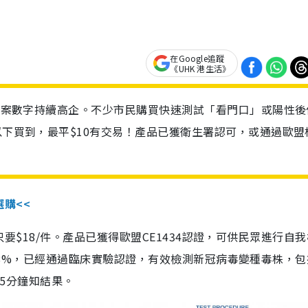
在Google追蹤
《UHK 港生活》
診個案數字持續高企。不少市民購買快速測試「看門口」或陽性後
以下買到，最平$10有交易！產品已獲衛生署認可，或通過歐盟
選購<<
惠價只要$18/件。產品已獲得歐盟CE1434認證，可供民眾進行自
性99.8%，已經通過臨床實驗認證，有效檢測新冠病毒變種毒株，
，15分鐘知結果。