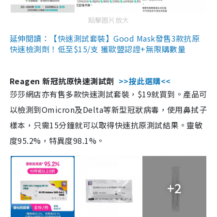
點擊圖片放大
延伸閱讀：【快速測試套裝】Good Mask發售3款抗原
快速檢測劑！低至$15/支 獲歐盟認證+無限購數量
Reagen 新冠抗原快速測試劑
>>按此選購<<
莎莎網店亦有售多款快速測試套裝，$19就買到。產品可
以檢測到Omicron及Delta等新型冠狀病毒，使用鼻拭子
樣本，只需15分鐘就可以取得快速抗原測試結果。靈敏
度95.2%，特異度98.1%。
+2