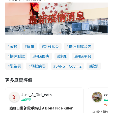
著數
疫情
新冠肺炎
快速測試套裝
快速測試
網購優惠
護理
網購平台
衞生署
冠狀病毒
SARS－CoV－2
歐盟
更多真實評價
Just_A_Girl_eats
co c
娛樂
吹
台灣
追劇日常🎬 殺手媽咪 A Bona Fide Killer
台灣地鐵宣