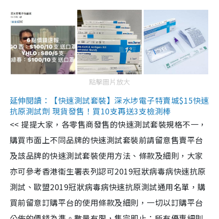
點擊圖片放大
延伸閱讀：【快速測試套裝】深水埗電子特賣城$15快速
抗原測試劑 現貨發售！買10支再送3支檢測棒
<< 提提大家，各零售商發售的快速測試套裝規格不一，
購買市面上不同品牌的快速測試套裝前請留意售賣平台
及該品牌的快速測試套裝使用方法、條款及細則，大家
亦可參考香港衞生署表列認可2019冠狀病毒病快速抗原
測試、歐盟2019冠狀病毒病快速抗原測試通用名單，購
買前留意訂購平台的使用條款及細則，一切以訂購平台
公佈的價錢為準。數量有限，售完即止；所有優惠細則