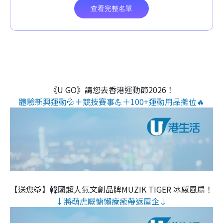
《U GO》請您去香港運動節2026！
體驗新興運動💦＋競技賽事💪＋100+運動用品攤位🔥
【送您🐯】韓國超人氣文創品牌MUZIK TIGER 冰感風扇！
↓將萌虎嘅慵懶療癒帶返屋企↓