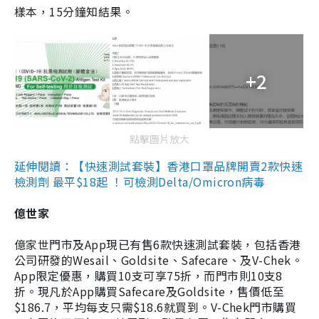
樣本，15分鐘知結果。
+2
點擊圖片放大
延伸閱讀：【快速測試套裝】香港口罩品牌開賣2款快速
檢測劑 最平$18起 ！可檢測Delta/Omicron病毒
億世家
億家世門市及App現已有售6款快速測試套裝，包括香港
公司研發的Wesail、Goldsite、Safecare、及V-Chek。
App限定優惠，購買10支可享75折，而門市則10支8
折。現凡於App購買Safecare及Goldsite，售價低至
$186.7，平均每支只需$18.6就買到。V-Chek門市購買