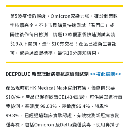
第5波疫情仍嚴峻，Omicron感染力強，確診個案數
字持續高企。不少市民購買快速測試「看門口」或
陽性後作每日檢測。精選13款優惠價快速測試套裝
$19以下買到，最平$10有交易！產品已獲衛生署認
可，或通過歐盟標準，最快10分鐘知結果。
DEEPBLUE 新型冠狀病毒抗原檢測試劑
>>按此選購<<
產品現時於HK Medical Mask官網有售，優惠價只要
$18/件。產品已獲得歐盟CE1434認證，可供民眾進行自
我檢測。準確度 99.03%、靈敏度96.4%、特異性
99.8%，已經通過臨床實驗認證，有效檢測新冠病毒變
種毒株，包括Omicron 及Delta變種病毒。使用鼻拭子