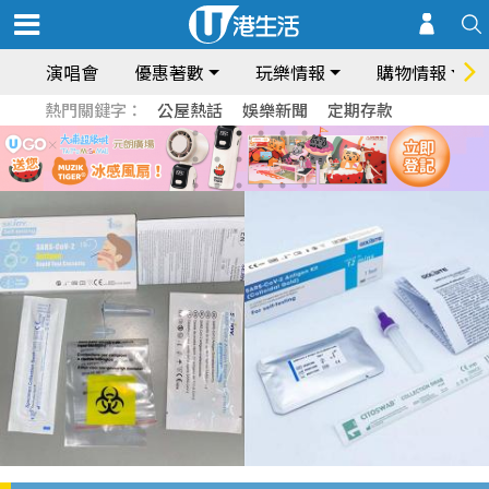
演唱會
優惠著數
玩樂情報
購物情報
熱門關鍵字：
公屋熱話
娛樂新聞
定期存款