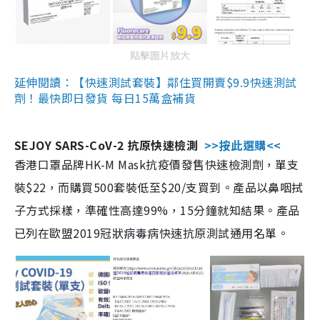
點擊圖片放大
延伸閱讀：【快速測試套裝】鄰住買開賣$9.9快速測試
劑！最快即日發貨 每日15萬盒補貨
SEJOY SARS-CoV-2 抗原快速檢測
>>按此選購<<
香港口罩品牌HK-M Mask抗疫價發售快速檢測劑，單支
裝$22，而購買500套裝低至$20/支買到。產品以鼻咽拭
子方式採樣，準確性高達99%，15分鐘就知結果。產品
已列在歐盟2019冠狀病毒病快速抗原測試通用名單。