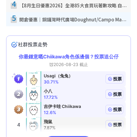
4
【8月生日優惠2026】全港85大食買玩著數攻略 自助餐/火鍋放題同行免費＋誠品/DONKI送現金券
5
開倉優惠｜銅鑼灣時代廣場Doughnut/Campo Marzio開倉低至1折！背囊、書包、手袋劈價$200起