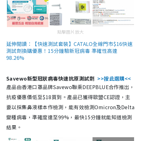
點擊圖片放大
延伸閱讀：【快速測試套裝】CATALO全線門市$16快速
測試劑換購優惠！15分鐘驗新冠病毒 準確性高達
98.26%
Savewo新型冠狀病毒快速抗原測試劑
>>按此選購<<
產品由香港口罩品牌Savewo聯乘DEEPBLUE合作推出，
抗疫優惠價低至$18買到。產品已獲得歐盟CE認證，主
要以採集鼻液樣本作檢測，能有效檢測Omicron及Delta
變種病毒，準確度達至99%，最快15分鐘就能知道檢測
結果。