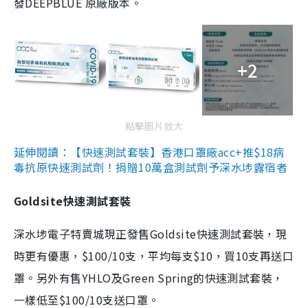
發DEEPBLUE 原廠版本。
+2
點擊圖片放大
延伸閱讀：【快速測試套裝】香港口罩廠acc+推$18病
毒抗原快速測試劑！捐贈10萬盒測試劑予深水埗露宿者
Goldsite快速測試套裝
深水埗電子特賣城現正發售Goldsite快速測試套裝，現
時更有優惠，$100/10支，平均每支$10，買10支再送口
罩。另外有售YHLO及Green Spring的快速測試套裝，
一樣低至$100/10支送口罩。