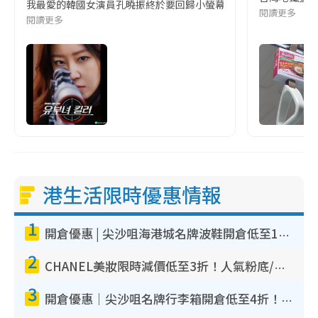
我最愛的韓國女演員孔曉振終於要回歸小螢幕啦!這次的劇本改編自同名
閱讀更多
閱讀更多
港生活限時優惠情報
1
開倉優惠 | 尖沙咀海港城名牌波鞋開倉低至1折！On鞋$899起／Joy&Peace鞋履$98起
2
CHANEL美妝限時減價低至3折！人氣粉底/唇膏/精華液低至$275！COCO香水都有平
3
開倉優惠｜尖沙咀名牌行李箱開倉低至4折！一連5日 American Tourister/ace./Hallmark $200起！