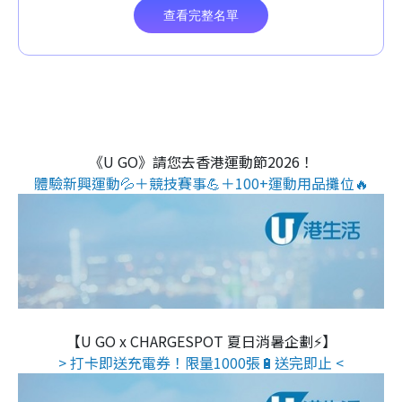
《U GO》請您去香港運動節2026！
體驗新興運動💦＋競技賽事💪＋100+運動用品攤位🔥
【U GO x CHARGESPOT 夏日消暑企劃⚡】
> 打卡即送充電券！限量1000張🔋送完即止 <