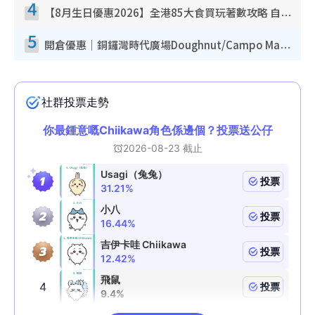
4
【8月生日優惠2026】全港85大食買玩著數攻略 自助餐/火鍋放題同行免費＋誠品/DONKI送現金券
5
開倉優惠｜銅鑼灣時代廣場Doughnut/Campo Marzio開倉低至1折！背囊、書包、手袋劈價$200起