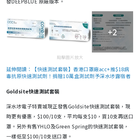
發DEEPBLUE 原廠版本。
+2
點擊圖片放大
延伸閱讀：【快速測試套裝】香港口罩廠acc+推$18病
毒抗原快速測試劑！捐贈10萬盒測試劑予深水埗露宿者
Goldsite快速測試套裝
深水埗電子特賣城現正發售Goldsite快速測試套裝，現
時更有優惠，$100/10支，平均每支$10，買10支再送口
罩。另外有售YHLO及Green Spring的快速測試套裝，
一樣低至$100/10支送口罩。