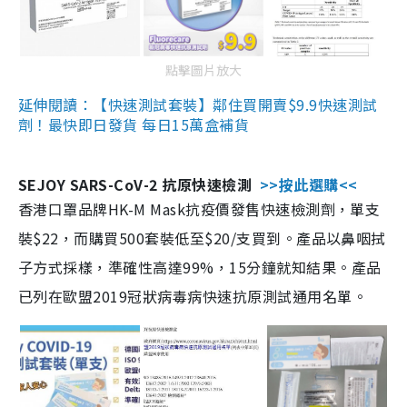
點擊圖片放大
延伸閱讀：【快速測試套裝】鄰住買開賣$9.9快速測試
劑！最快即日發貨 每日15萬盒補貨
SEJOY SARS-CoV-2 抗原快速檢測
>>按此選購<<
香港口罩品牌HK-M Mask抗疫價發售快速檢測劑，單支
裝$22，而購買500套裝低至$20/支買到。產品以鼻咽拭
子方式採樣，準確性高達99%，15分鐘就知結果。產品
已列在歐盟2019冠狀病毒病快速抗原測試通用名單。