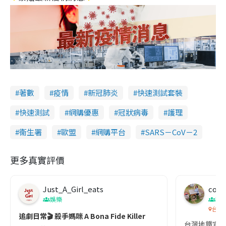
著數
疫情
新冠肺炎
快速測試套裝
快速測試
網購優惠
冠狀病毒
護理
衞生署
歐盟
網購平台
SARS－CoV－2
更多真實評價
Just_A_Girl_eats
co c
娛樂
吹
台灣
追劇日常🎬 殺手媽咪 A Bona Fide Killer
台灣地鐵宣