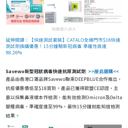
點擊圖片放大
延伸閱讀：【快速測試套裝】CATALO全線門市$16快速
測試劑換購優惠！15分鐘驗新冠病毒 準確性高達
98.26%
Savewo新型冠狀病毒快速抗原測試劑
>>按此選購<<
產品由香港口罩品牌Savewo聯乘DEEPBLUE合作推出，
抗疫優惠價低至$18買到。產品已獲得歐盟CE認證，主
要以採集鼻液樣本作檢測，能有效檢測Omicron及Delta
變種病毒，準確度達至99%，最快15分鐘就能知道檢測
結果。