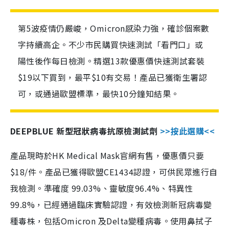
第5波疫情仍嚴峻，Omicron感染力強，確診個案數
字持續高企。不少市民購買快速測試「看門口」或
陽性後作每日檢測。精選13款優惠價快速測試套裝
$19以下買到，最平$10有交易！產品已獲衛生署認
可，或通過歐盟標準，最快10分鐘知結果。
DEEPBLUE 新型冠狀病毒抗原檢測試劑
>>按此選購<<
產品現時於HK Medical Mask官網有售，優惠價只要
$18/件。產品已獲得歐盟CE1434認證，可供民眾進行自
我檢測。準確度 99.03%、靈敏度96.4%、特異性
99.8%，已經通過臨床實驗認證，有效檢測新冠病毒變
種毒株，包括Omicron 及Delta變種病毒。使用鼻拭子