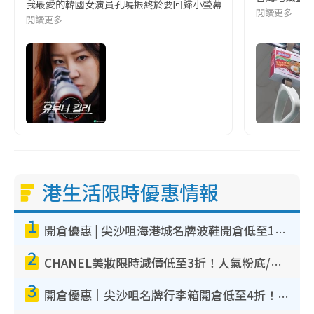
我最愛的韓國女演員孔曉振終於要回歸小螢幕啦!這次的劇本改編自同名
閱讀更多
閱讀更多
港生活限時優惠情報
1
開倉優惠 | 尖沙咀海港城名牌波鞋開倉低至1折！On鞋$899起／Joy&Peace鞋履$98起
2
CHANEL美妝限時減價低至3折！人氣粉底/唇膏/精華液低至$275！COCO香水都有平
3
開倉優惠｜尖沙咀名牌行李箱開倉低至4折！一連5日 American Tourister/ace./Hallmark $200起！