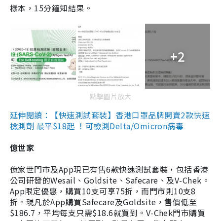
樣本，15分鐘知結果。
+2
點擊圖片放大
延伸閱讀：【快速測試套裝】香港口罩品牌開賣2款快速
檢測劑 最平$18起 ！可檢測Delta/Omicron病毒
億世家
億家世門市及App現已有售6款快速測試套裝，包括香港
公司研發的Wesail、Goldsite、Safecare、及V-Chek。
App限定優惠，購買10支可享75折，而門市則10支8
折。現凡於App購買Safecare及Goldsite，售價低至
$186.7，平均每支只需$18.6就買到。V-Chek門市購買