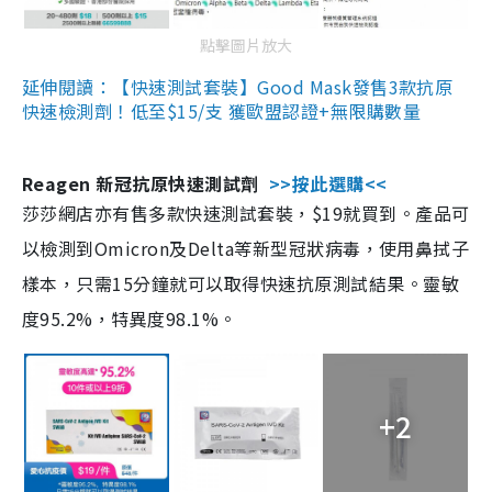
點擊圖片放大
延伸閱讀：【快速測試套裝】Good Mask發售3款抗原
快速檢測劑！低至$15/支 獲歐盟認證+無限購數量
Reagen 新冠抗原快速測試劑
>>按此選購<<
莎莎網店亦有售多款快速測試套裝，$19就買到。產品可
以檢測到Omicron及Delta等新型冠狀病毒，使用鼻拭子
樣本，只需15分鐘就可以取得快速抗原測試結果。靈敏
度95.2%，特異度98.1%。
+2