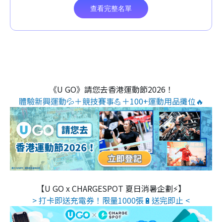
《U GO》請您去香港運動節2026！
體驗新興運動💦＋競技賽事💪＋100+運動用品攤位🔥
【U GO x CHARGESPOT 夏日消暑企劃⚡】
> 打卡即送充電券！限量1000張🔋送完即止 <