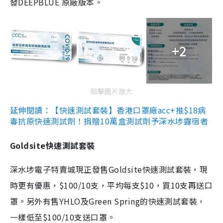
發DEEPBLUE 原廠版本。
+2
點擊圖片放大
延伸閱讀：【快速測試套裝】香港口罩廠acc+推$18病
毒抗原快速測試劑！捐贈10萬盒測試劑予深水埗露宿者
Goldsite快速測試套裝
深水埗電子特賣城現正發售Goldsite快速測試套裝，現
時更有優惠，$100/10支，平均每支$10，買10支再送口
罩。另外有售YHLO及Green Spring的快速測試套裝，
一樣低至$100/10支送口罩。