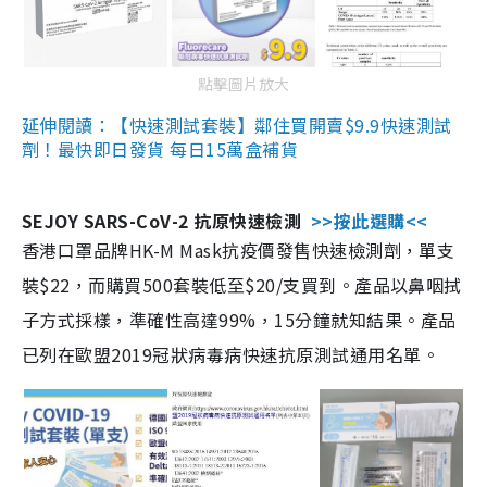
點擊圖片放大
延伸閱讀：【快速測試套裝】鄰住買開賣$9.9快速測試
劑！最快即日發貨 每日15萬盒補貨
SEJOY SARS-CoV-2 抗原快速檢測
>>按此選購<<
香港口罩品牌HK-M Mask抗疫價發售快速檢測劑，單支
裝$22，而購買500套裝低至$20/支買到。產品以鼻咽拭
子方式採樣，準確性高達99%，15分鐘就知結果。產品
已列在歐盟2019冠狀病毒病快速抗原測試通用名單。