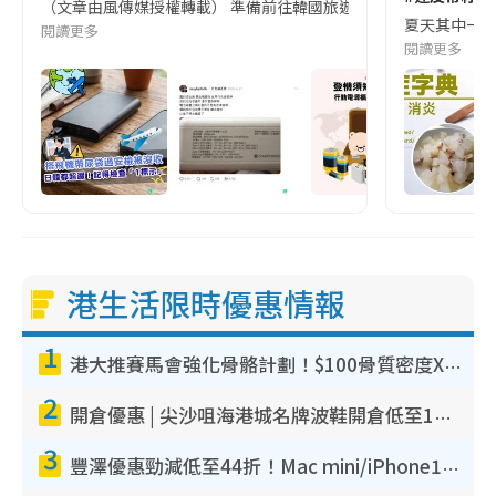
（文章由風傳媒授權轉載） 準備前往韓國旅遊的民眾，近期要特別留
夏天其中一種時
閱讀更多
閱讀更多
港生活限時優惠情報
1
港大推賽馬會強化骨骼計劃！$100骨質密度X光檢查 完成免費運動訓練送超市禮券！附參加資格
2
開倉優惠 | 尖沙咀海港城名牌波鞋開倉低至1折！On鞋$899起／Joy&Peace鞋履$98起
3
豐澤優惠勁減低至44折！Mac mini/iPhone17Pro大減價！廚房家電$220起