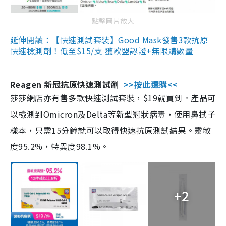
點擊圖片放大
延伸閱讀：【快速測試套裝】Good Mask發售3款抗原
快速檢測劑！低至$15/支 獲歐盟認證+無限購數量
Reagen 新冠抗原快速測試劑
>>按此選購<<
莎莎網店亦有售多款快速測試套裝，$19就買到。產品可
以檢測到Omicron及Delta等新型冠狀病毒，使用鼻拭子
樣本，只需15分鐘就可以取得快速抗原測試結果。靈敏
度95.2%，特異度98.1%。
+2