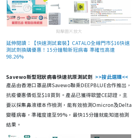
點擊圖片放大
延伸閱讀：【快速測試套裝】CATALO全線門市$16快速
測試劑換購優惠！15分鐘驗新冠病毒 準確性高達
98.26%
Savewo新型冠狀病毒快速抗原測試劑
>>按此選購<<
產品由香港口罩品牌Savewo聯乘DEEPBLUE合作推出，
抗疫優惠價低至$18買到。產品已獲得歐盟CE認證，主
要以採集鼻液樣本作檢測，能有效檢測Omicron及Delta
變種病毒，準確度達至99%，最快15分鐘就能知道檢測
結果。