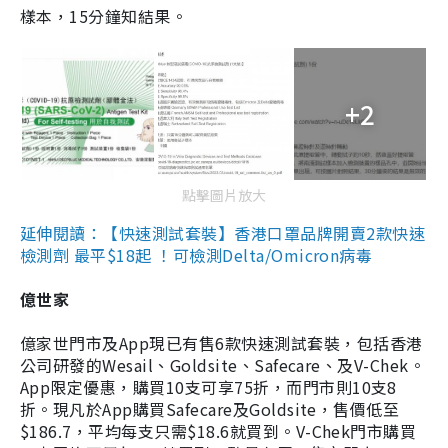
樣本，15分鐘知結果。
+2
點擊圖片放大
延伸閱讀：【快速測試套裝】香港口罩品牌開賣2款快速
檢測劑 最平$18起 ！可檢測Delta/Omicron病毒
億世家
億家世門市及App現已有售6款快速測試套裝，包括香港
公司研發的Wesail、Goldsite、Safecare、及V-Chek。
App限定優惠，購買10支可享75折，而門市則10支8
折。現凡於App購買Safecare及Goldsite，售價低至
$186.7，平均每支只需$18.6就買到。V-Chek門市購買