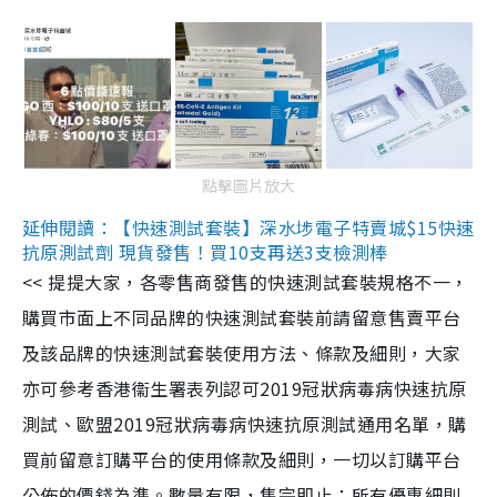
點擊圖片放大
延伸閱讀：【快速測試套裝】深水埗電子特賣城$15快速
抗原測試劑 現貨發售！買10支再送3支檢測棒
<< 提提大家，各零售商發售的快速測試套裝規格不一，
購買市面上不同品牌的快速測試套裝前請留意售賣平台
及該品牌的快速測試套裝使用方法、條款及細則，大家
亦可參考香港衞生署表列認可2019冠狀病毒病快速抗原
測試、歐盟2019冠狀病毒病快速抗原測試通用名單，購
買前留意訂購平台的使用條款及細則，一切以訂購平台
公佈的價錢為準。數量有限，售完即止；所有優惠細則