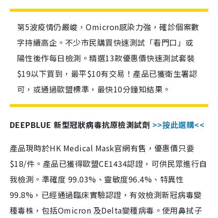
第5波疫情仍嚴峻，Omicron感染力強，確診個案數
字持續高企。不少市民購買快速測試「看門口」或
陽性後作每日檢測。精選13款優惠價快速測試套裝
$19以下買到，最平$10有交易！產品已獲衛生署認
可，或通過歐盟標準，最快10分鐘知結果。
DEEPBLUE 新型冠狀病毒抗原檢測試劑
>>按此選購<<
產品現時於HK Medical Mask官網有售，優惠價只要
$18/件。產品已獲得歐盟CE1434認證，可供民眾進行自
我檢測。準確度 99.03%、靈敏度96.4%、特異性
99.8%，已經通過臨床實驗認證，有效檢測新冠病毒變
種毒株，包括Omicron 及Delta變種病毒。使用鼻拭子