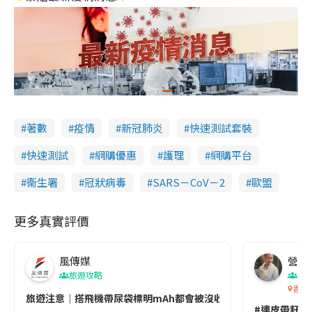
著數
疫情
新冠肺炎
快速測試套裝
快速測試
網購優惠
護理
網購平台
衞生署
冠狀病毒
SARS－CoV－2
歐盟
更多真實評價
風傳媒
營養教
旅遊攻略
生
香港
旅遊注意｜搭飛機帶尿袋標明mAh都會被沒收😱出發前切記檢查「1
#連皮帶籽都