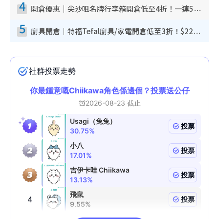
4
開倉優惠｜尖沙咀名牌行李箱開倉低至4折！一連5日 American Tourister/ace./Hallmark $200起！
5
廚具開倉｜特福Tefal廚具/家電開倉低至3折！$220起買平底鍋/炒鑊/湯煲！電飯煲/吸塵機/燙斗$418起