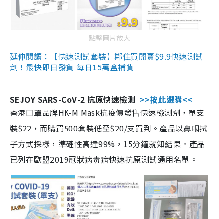
點擊圖片放大
延伸閱讀：【快速測試套裝】鄰住買開賣$9.9快速測試
劑！最快即日發貨 每日15萬盒補貨
SEJOY SARS-CoV-2 抗原快速檢測
>>按此選購<<
香港口罩品牌HK-M Mask抗疫價發售快速檢測劑，單支
裝$22，而購買500套裝低至$20/支買到。產品以鼻咽拭
子方式採樣，準確性高達99%，15分鐘就知結果。產品
已列在歐盟2019冠狀病毒病快速抗原測試通用名單。