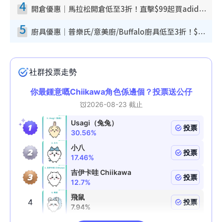
4
開倉優惠｜馬拉松開倉低至3折！直擊$99起買adidas／New Balance／Puma鞋款 STANLEY保溫杯劈價至$119起
5
廚具優惠｜普樂氏/意美廚/Buffalo廚具低至3折！$89起買煎鍋／炒鑊／個人鍋 同場小家電激減至$99起