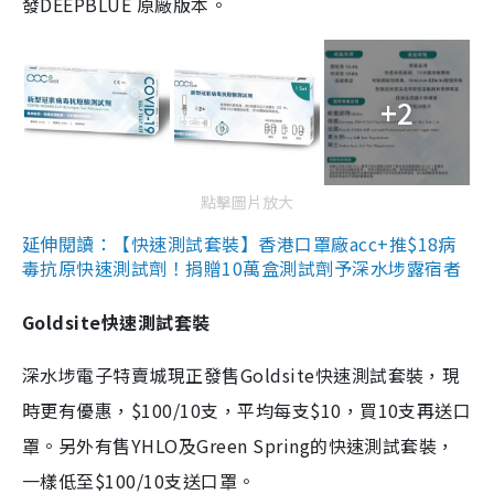
發DEEPBLUE 原廠版本。
+2
點擊圖片放大
延伸閱讀：【快速測試套裝】香港口罩廠acc+推$18病
毒抗原快速測試劑！捐贈10萬盒測試劑予深水埗露宿者
Goldsite快速測試套裝
深水埗電子特賣城現正發售Goldsite快速測試套裝，現
時更有優惠，$100/10支，平均每支$10，買10支再送口
罩。另外有售YHLO及Green Spring的快速測試套裝，
一樣低至$100/10支送口罩。