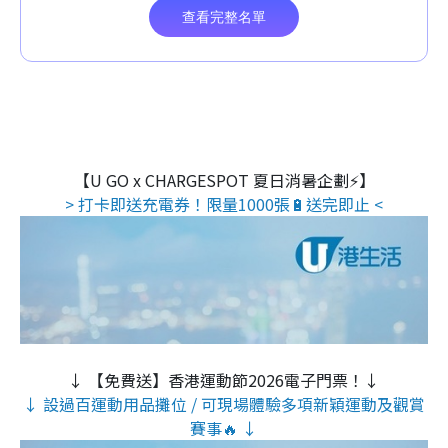
【U GO x CHARGESPOT 夏日消暑企劃⚡】
> 打卡即送充電券！限量1000張🔋送完即止 <
↓ 【免費送】香港運動節2026電子門票！↓
↓ 設過百運動用品攤位 / 可現場體驗多項新穎運動及觀賞
賽事🔥 ↓