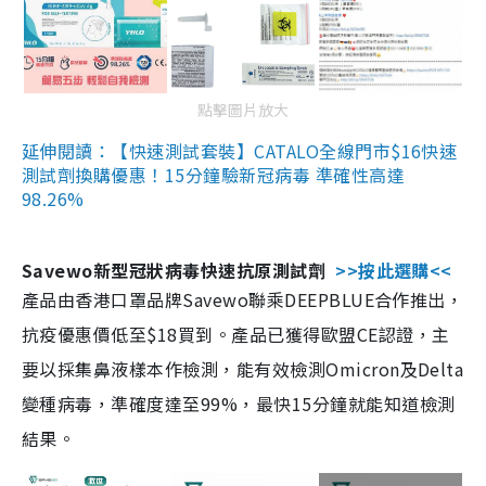
點擊圖片放大
延伸閱讀：【快速測試套裝】CATALO全線門市$16快速
測試劑換購優惠！15分鐘驗新冠病毒 準確性高達
98.26%
Savewo新型冠狀病毒快速抗原測試劑
>>按此選購<<
產品由香港口罩品牌Savewo聯乘DEEPBLUE合作推出，
抗疫優惠價低至$18買到。產品已獲得歐盟CE認證，主
要以採集鼻液樣本作檢測，能有效檢測Omicron及Delta
變種病毒，準確度達至99%，最快15分鐘就能知道檢測
結果。