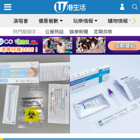
演唱會
優惠著數
玩樂情報
購物情報
熱門關鍵字：
公屋熱話
娛樂新聞
定期存款