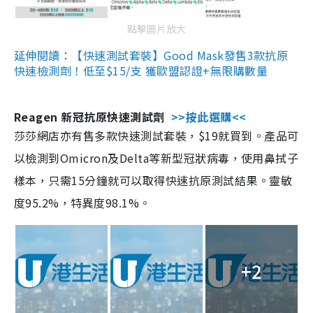
點擊圖片放大
延伸閱讀：【快速測試套裝】Good Mask發售3款抗原
快速檢測劑！低至$15/支 獲歐盟認證+無限購數量
Reagen 新冠抗原快速測試劑
>>按此選購<<
莎莎網店亦有售多款快速測試套裝，$19就買到。產品可
以檢測到Omicron及Delta等新型冠狀病毒，使用鼻拭子
樣本，只需15分鐘就可以取得快速抗原測試結果。靈敏
度95.2%，特異度98.1%。
+2