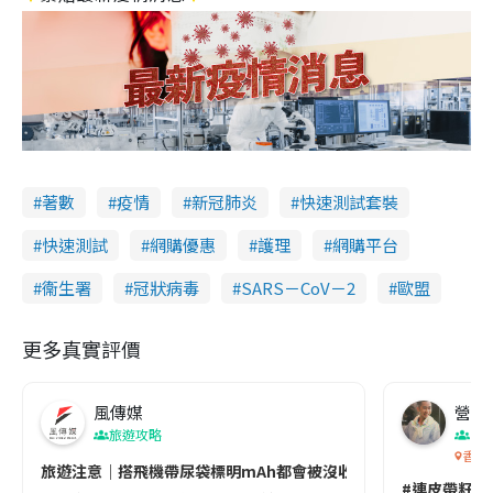
著數
疫情
新冠肺炎
快速測試套裝
快速測試
網購優惠
護理
網購平台
衞生署
冠狀病毒
SARS－CoV－2
歐盟
更多真實評價
風傳媒
營養教
旅遊攻略
生
香港
旅遊注意｜搭飛機帶尿袋標明mAh都會被沒收😱出發前切記檢查「1
#連皮帶籽都