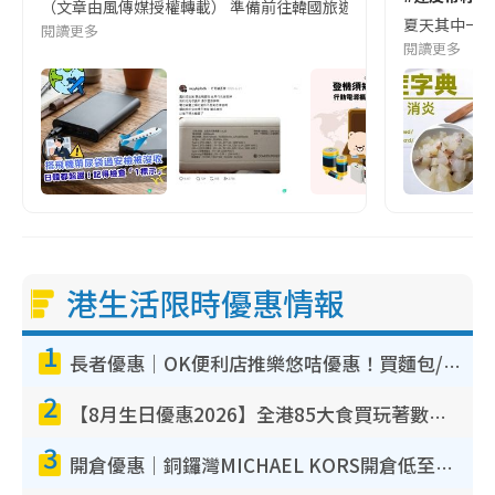
（文章由風傳媒授權轉載） 準備前往韓國旅遊的民眾，近期要特別留
夏天其中一種時
閱讀更多
閱讀更多
港生活限時優惠情報
1
長者優惠｜OK便利店推樂悠咭優惠！買麵包/牛奶/保健品拍卡即減
2
【8月生日優惠2026】全港85大食買玩著數攻略 自助餐/火鍋放題同行免費＋誠品/DONKI送現金券
3
開倉優惠｜銅鑼灣MICHAEL KORS開倉低至17折！直擊$500起買手袋/銀包/鞋款 必買經典Jet Set系列