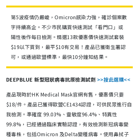
第5波疫情仍嚴峻，Omicron感染力強，確診個案數
字持續高企。不少市民購買快速測試「看門口」或
陽性後作每日檢測。精選13款優惠價快速測試套裝
$19以下買到，最平$10有交易！產品已獲衛生署認
可，或通過歐盟標準，最快10分鐘知結果。
DEEPBLUE 新型冠狀病毒抗原檢測試劑
>>按此選購<<
產品現時於HK Medical Mask官網有售，優惠價只要
$18/件。產品已獲得歐盟CE1434認證，可供民眾進行自
我檢測。準確度 99.03%、靈敏度96.4%、特異性
99.8%，已經通過臨床實驗認證，有效檢測新冠病毒變
種毒株，包括Omicron 及Delta變種病毒。使用鼻拭子