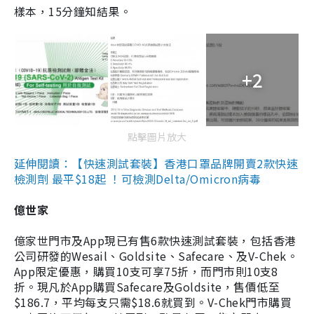
樣本，15分鐘知結果。
+2
點擊圖片放大
延伸閱讀：【快速測試套裝】香港口罩品牌開賣2款快速
檢測劑 最平$18起 ！可檢測Delta/Omicron病毒
億世家
億家世門市及App現已有售6款快速測試套裝，包括香港
公司研發的Wesail、Goldsite、Safecare、及V-Chek。
App限定優惠，購買10支可享75折，而門市則10支8
折。現凡於App購買Safecare及Goldsite，售價低至
$186.7，平均每支只需$18.6就買到。V-Chek門市購買