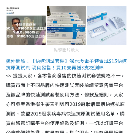
點擊圖片放大
延伸閱讀：【快速測試套裝】深水埗電子特賣城$15快速
抗原測試劑 現貨發售！買10支再送3支檢測棒
<< 提提大家，各零售商發售的快速測試套裝規格不一，
購買市面上不同品牌的快速測試套裝前請留意售賣平台
及該品牌的快速測試套裝使用方法、條款及細則，大家
亦可參考香港衞生署表列認可2019冠狀病毒病快速抗原
測試、歐盟2019冠狀病毒病快速抗原測試通用名單，購
買前留意訂購平台的使用條款及細則，一切以訂購平台
公佈的價錢為準。數量有限，售完即止；所有優惠細則