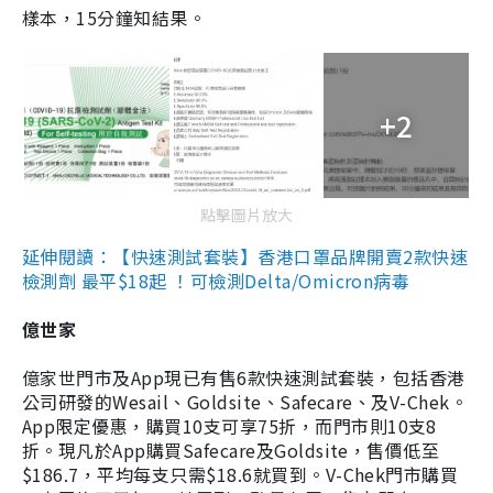
樣本，15分鐘知結果。
+2
點擊圖片放大
延伸閱讀：【快速測試套裝】香港口罩品牌開賣2款快速
檢測劑 最平$18起 ！可檢測Delta/Omicron病毒
億世家
億家世門市及App現已有售6款快速測試套裝，包括香港
公司研發的Wesail、Goldsite、Safecare、及V-Chek。
App限定優惠，購買10支可享75折，而門市則10支8
折。現凡於App購買Safecare及Goldsite，售價低至
$186.7，平均每支只需$18.6就買到。V-Chek門市購買