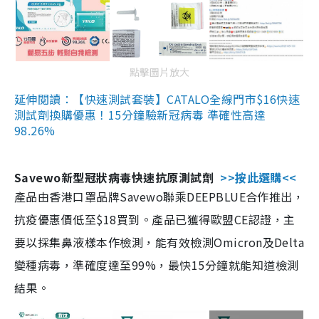
點擊圖片放大
延伸閱讀：【快速測試套裝】CATALO全線門市$16快速
測試劑換購優惠！15分鐘驗新冠病毒 準確性高達
98.26%
Savewo新型冠狀病毒快速抗原測試劑
>>按此選購<<
產品由香港口罩品牌Savewo聯乘DEEPBLUE合作推出，
抗疫優惠價低至$18買到。產品已獲得歐盟CE認證，主
要以採集鼻液樣本作檢測，能有效檢測Omicron及Delta
變種病毒，準確度達至99%，最快15分鐘就能知道檢測
結果。