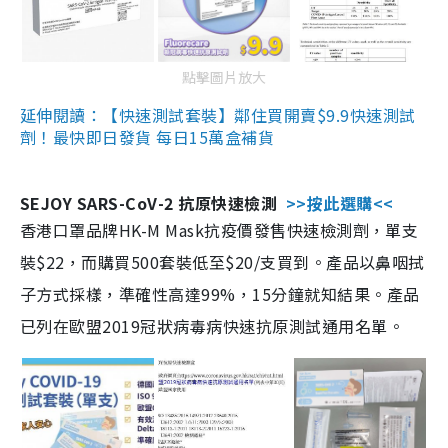
點擊圖片放大
延伸閱讀：【快速測試套裝】鄰住買開賣$9.9快速測試
劑！最快即日發貨 每日15萬盒補貨
SEJOY SARS-CoV-2 抗原快速檢測
>>按此選購<<
香港口罩品牌HK-M Mask抗疫價發售快速檢測劑，單支
裝$22，而購買500套裝低至$20/支買到。產品以鼻咽拭
子方式採樣，準確性高達99%，15分鐘就知結果。產品
已列在歐盟2019冠狀病毒病快速抗原測試通用名單。