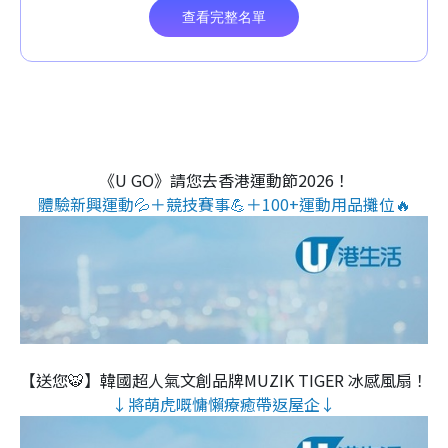
《U GO》請您去香港運動節2026！
體驗新興運動💦＋競技賽事💪＋100+運動用品攤位🔥
【送您🐯】韓國超人氣文創品牌MUZIK TIGER 冰感風扇！
↓將萌虎嘅慵懶療癒帶返屋企↓