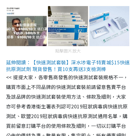
點擊圖片放大
延伸閱讀：【快速測試套裝】深水埗電子特賣城$15快速
抗原測試劑 現貨發售！買10支再送3支檢測棒
<< 提提大家，各零售商發售的快速測試套裝規格不一，
購買市面上不同品牌的快速測試套裝前請留意售賣平台
及該品牌的快速測試套裝使用方法、條款及細則，大家
亦可參考香港衞生署表列認可2019冠狀病毒病快速抗原
測試、歐盟2019冠狀病毒病快速抗原測試通用名單，購
買前留意訂購平台的使用條款及細則，一切以訂購平台
公佈的價錢為準。數量有限，售完即止；所有優惠細則