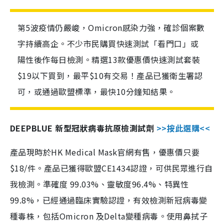
第5波疫情仍嚴峻，Omicron感染力強，確診個案數
字持續高企。不少市民購買快速測試「看門口」或
陽性後作每日檢測。精選13款優惠價快速測試套裝
$19以下買到，最平$10有交易！產品已獲衛生署認
可，或通過歐盟標準，最快10分鐘知結果。
DEEPBLUE 新型冠狀病毒抗原檢測試劑
>>按此選購<<
產品現時於HK Medical Mask官網有售，優惠價只要
$18/件。產品已獲得歐盟CE1434認證，可供民眾進行自
我檢測。準確度 99.03%、靈敏度96.4%、特異性
99.8%，已經通過臨床實驗認證，有效檢測新冠病毒變
種毒株，包括Omicron 及Delta變種病毒。使用鼻拭子