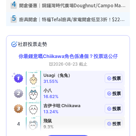
4
開倉優惠｜銅鑼灣時代廣場Doughnut/Campo Marzio開倉低至1折！背囊、書包、手袋劈價$200起
5
廚具開倉｜特福Tefal廚具/家電開倉低至3折！$220起買平底鍋/炒鑊/湯煲！電飯煲/吸塵機/燙斗$418起