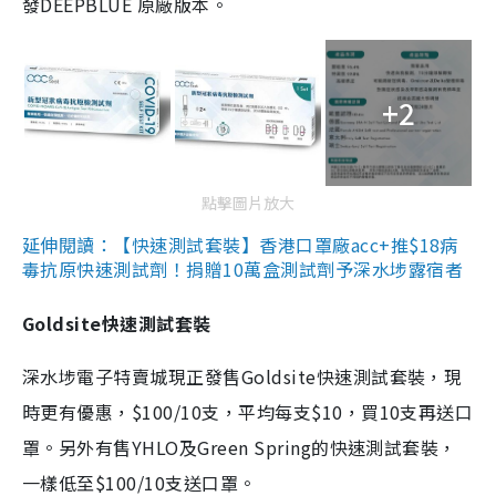
發DEEPBLUE 原廠版本。
+2
點擊圖片放大
延伸閱讀：【快速測試套裝】香港口罩廠acc+推$18病
毒抗原快速測試劑！捐贈10萬盒測試劑予深水埗露宿者
Goldsite快速測試套裝
深水埗電子特賣城現正發售Goldsite快速測試套裝，現
時更有優惠，$100/10支，平均每支$10，買10支再送口
罩。另外有售YHLO及Green Spring的快速測試套裝，
一樣低至$100/10支送口罩。