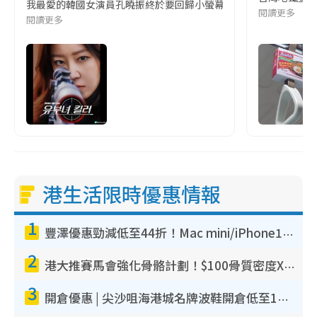
我最愛的韓國女演員孔曉振終於要回歸小螢幕啦!這次的劇本改編自同名
閱讀更多
閱讀更多
港生活限時優惠情報
1
豐澤優惠勁減低至44折！Mac mini/iPhone17Pro大減價！廚房家電$220起
2
港大推賽馬會強化骨骼計劃！$100骨質密度X光檢查 完成免費運動訓練送超市禮券！附參加資格
3
開倉優惠 | 尖沙咀海港城名牌波鞋開倉低至1折！On鞋$899起／Joy&Peace鞋履$98起