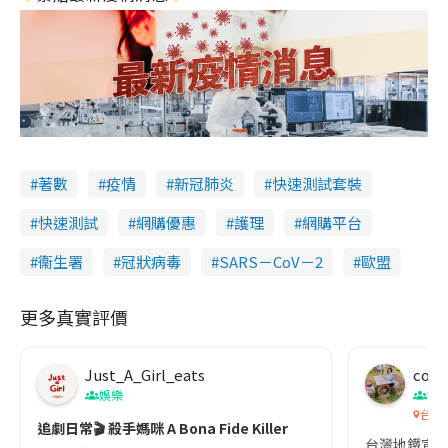
著數
疫情
新冠肺炎
快速測試套裝
快速測試
網購優惠
護理
網購平台
衞生署
冠狀病毒
SARS－CoV－2
歐盟
更多真實評價
Just_A_Girl_eats
co c
娛樂
吹
台灣
追劇日常🎬 殺手媽咪 A Bona Fide Killer
台灣地鐵宣