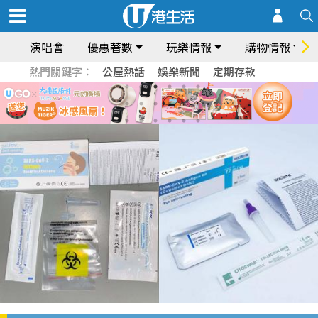
演唱會
優惠著數
玩樂情報
購物情報
熱門關鍵字：
公屋熱話
娛樂新聞
定期存款