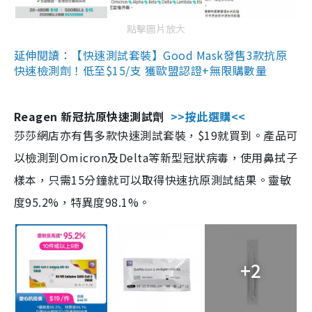
點擊圖片放大
延伸閱讀：【快速測試套裝】Good Mask發售3款抗原
快速檢測劑！低至$15/支 獲歐盟認證+無限購數量
Reagen 新冠抗原快速測試劑
>>按此選購<<
莎莎網店亦有售多款快速測試套裝，$19就買到。產品可
以檢測到Omicron及Delta等新型冠狀病毒，使用鼻拭子
樣本，只需15分鐘就可以取得快速抗原測試結果。靈敏
度95.2%，特異度98.1%。
+2